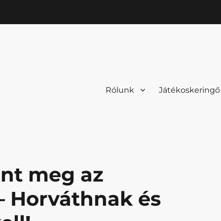
Rólunk
Játékoskeringő
ént meg az
 – Horváthnak és