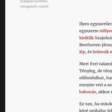
Szappanos Péter
,
válogatott
,
viszlát
Ilyen egyszerűen
egyszerre
süllye
kisiklik
Szajolná
Beethoven játssz
lép
, és
beleesik
e
Mert Feri valam
Tényleg, de tén
előfordulhat, ha
ennyire veri a 
babonás
, akkor 
Ez van, ha mind
köré próbálsz fe