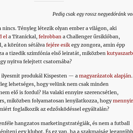
Pedig csak egy rossz negyedóránk vol
 nincs. Tényleg létezik olyan ember a világon, aki
d el
a Titanickal,
felrobban
a Challenger űrsiklóban,
l, a körúton sétálva
fejére esik
egy zongora, amin épp
a a tizedik szimfónia első leiratát, miközben
kutyaszar
gy nyitva felejtett csatornába?
i ilyesmit produkál Kispesten — a
magyarázatok alapján
.
yleg lehetséges, hogy velünk nem csak minden
nem elő is fordul? Ha valaki ennyire szerencsétlen,
sors, miközben folyamatosan lenyilatkozza, hogy
mennyir
miért foglalkozik az edzősködéssel egyáltalán?
enféle hangzatos marketingstratégiák, és nem a futball
lépíteni egy klubot. És ez van, ha a szakmaiság legaprób