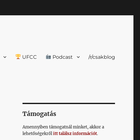
UFCC
Podcast
/r/csakblog
Támogatás
Amennyiben támogatnál minket, akkor a
lehetőségekről
itt találsz információt
.