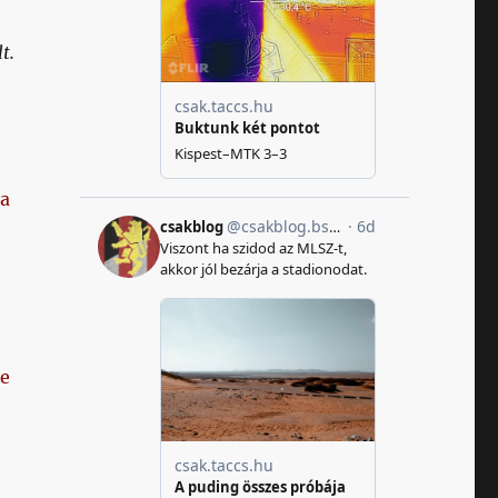
t.
ba
e
b