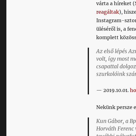
várta a híreket 
reagáltak
), hisz
Instagram-sztor
üléséről is, a f
komplett közöss
Az első lépés A
volt, így most má
csapattal dolgoz
szurkolóink szá
2019.10.01.
ho
Nekünk persze eg
Kun Gábor, a Bp
Horváth Ferenc 