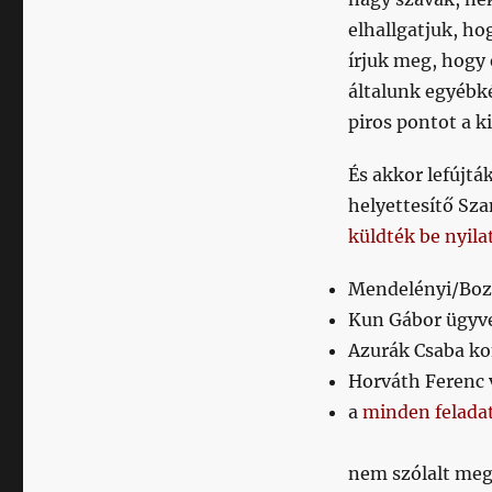
elhallgatjuk, ho
írjuk meg, hogy 
általunk egyébk
piros pontot a 
És akkor lefújtá
helyettesítő Sz
küldték be nyila
Mendelényi/Bozó
Kun Gábor ügyve
Azurák Csaba ko
Horváth Ferenc 
a
minden felada
nem szólalt meg