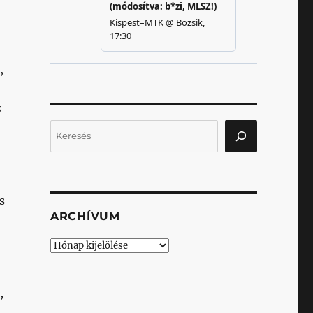
,
s
Keresés
s
ARCHÍVUM
Archívum
,