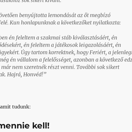
ásukhoz sok sikert kívánt.
övetően benyújtotta lemondását az őt megbízó
 felé. Kun honlapunknak a következőket nyilatkozta:
en én feleltem a szakmai stáb kiválasztásáért, én
ődésekért, én feleltem a játékosok leigazolásáért, én
ügyekért. Úgy tartom korrektnek, hogy Feriért, a jelenleg
 még én vállalom a felelősséget, azonban a következő ed
 már nem szeretnék részt venni. További sok sikert
ak. Hajrá, Honvéd!”
 amit tudunk:
ennie kell!