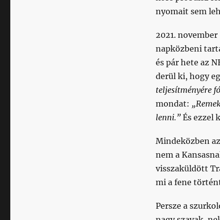
nyomait sem lehe
2021. november 
napközbeni tar
és pár hete az N
derül ki, hogy e
teljesítményére f
mondat:
„Remekü
lenni.”
És ezzel 
Mindeközben az 
nem a Kansasna
visszaküldött Tr
mi a fene történ
Persze a szurkol
nagy szavak, ne