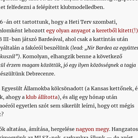
t felfedezni a felépített klubmodelledben.
6-án ott tartottunk, hogy a Heti Terv szombati,
talomként lehozott
egy olyan anyagot
a
keretből kitett(!)
B III-ban játszó Bardeával, ahol csak a kattintás után
gyáltalán a fakóról beszélünk
(lead: „Nir Bardea az együtte
ókuszál”)
. Komolyan, elhangzik benne a következő
l érzem magam közöttük, jó egy ilyen közösségnek a tagja
készültünk Debrecenre.
Egyesült Államokba kölcsönadott (a Kansas kettőnek, é
k, ahogy a
klub állította
), és alig egy hónap után
aoéról egyetlen szót sem sikerült leírni, hogy ott mégis
t?
ók altatása, ámítása, hergelése
nagyon megy
. Hangzatos
kimegyünk az MLSZ-nek, sarkunkra állunk — de azért