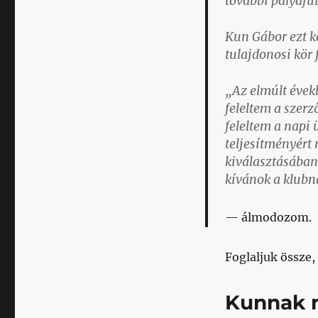
további pályafut
Kun Gábor ezt k
tulajdonosi kör
„Az elmúlt évekb
feleltem a szerz
feleltem a napi 
teljesítményért
kiválasztásában
kívánok a klubn
álmodozom.
Foglaljuk össze,
Kunnak m