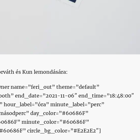
rváth és Kun lemondására:
ner name=”feri_out” theme=”default”
oth” end_date=”2021-11-06″ end_time=”18:48:00″
” hour_label=”óra” minute_label=”perc”
”másodperc” day_color=”#60686F”
60686F” minute_color=”#60686F”
#60686F” circle_bg_color=”#E2E2E2″]