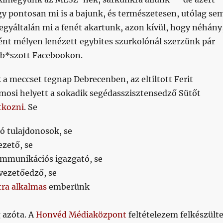
gy pontosan mi is a bajunk, és természetesen, utólag se
egyáltalán mi a fenét akartunk, azon kívül, hogy néhány
ént mélyen lenézett egybites szurkolónál szerzünk pár
kib*szott Facebookon.
k a meccset tegnap Debrecenben, az eltiltott Ferit
amosi helyett a sokadik segédasszisztensedző Sütőt
tkozni
. Se
 tulajdonosok, se
zető, se
mmunikációs igazgató, se
vezetőedző, se
tra alkalmas
emberünk
 azóta. A
Honvéd Médiaközpont
feltételezem felkészült