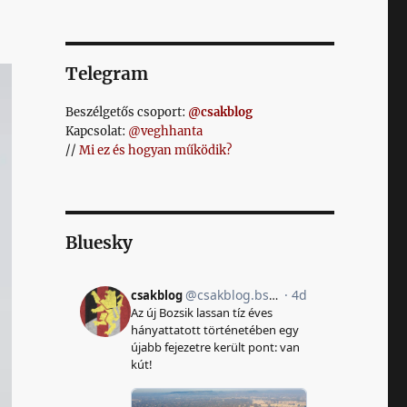
Telegram
Beszélgetős csoport:
@csakblog
Kapcsolat:
@veghhanta
//
Mi ez és hogyan működik?
Bluesky