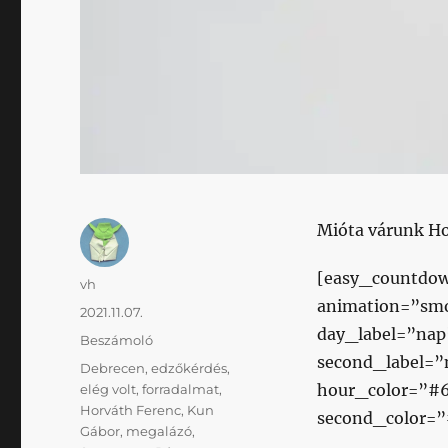
Mióta várunk Ho
[easy_countdow
Szerző
vh
animation=”smo
Közzétéve
2021.11.07.
day_label=”nap
Kategória
Beszámoló
second_label=
Címke
Debrecen
,
edzőkérdés
,
hour_color=”#
elég volt
,
forradalmat
,
Horváth Ferenc
,
Kun
second_color=”
Gábor
,
megalázó
,