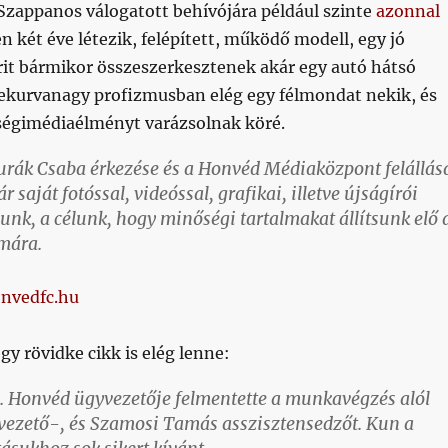
(Szappanos válogatott behívójára például szinte
azonnal
en két éve létezik, felépített, működő modell, egy jó
it bármikor összeszerkesztenek akár egy autó hátsó
enekurvanagy profizmusban elég egy félmondat nekik, és
égimédiaélményt varázsolnak köré.
zurák Csaba érkezése és a Honvéd Médiaközpont felállás
r saját fotóssal, videóssal, grafikai, illetve újságírói
unk, a célunk, hogy minőségi tartalmakat állítsunk elő 
mára.
nvedfc.hu
y rövidke cikk is elég lenne:
. Honvéd ügyvezetője felmentette a munkavégzés alól
vezető-, és Szamosi Tamás asszisztensedzőt. Kun a