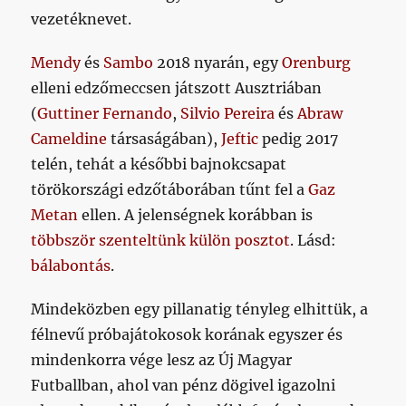
vezetéknevet.
Mendy
és
Sambo
2018 nyarán, egy
Orenburg
elleni edzőmeccsen játszott Ausztriában
(
Guttiner Fernando
,
Silvio Pereira
és
Abraw
Cameldine
társaságában),
Jeftic
pedig 2017
telén, tehát a későbbi bajnokcsapat
törökországi edzőtáborában tűnt fel a
Gaz
Metan
ellen. A jelenségnek korábban is
többször szenteltünk
külön posztot
. Lásd:
bálabontás
.
Mindeközben egy pillanatig tényleg elhittük, a
félnevű próbajátokosok korának egyszer és
mindenkorra vége lesz az Új Magyar
Futballban, ahol van pénz dögivel igazolni