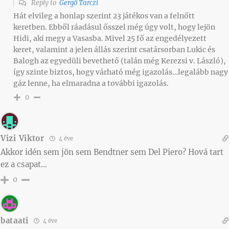
Reply to
Gergő Tarczi
Hát elvileg a honlap szerint 23 játékos van a felnőtt
keretben. Ebből ráadásul ősszel még úgy volt, hogy lejön
Hidi, aki megy a Vasasba. Mivel 25 fő az engedélyezett
keret, valamint a jelen állás szerint csatársorban Lukic és
Balogh az egyedüli bevethető (talán még Kerezsi v. László),
így szinte biztos, hogy várható még igazolás…legalább nagy
gáz lenne, ha elmaradna a további igazolás.
0
Vizi Viktor
4 éve
Akkor idén sem jön sem Bendtner sem Del Piero? Hová tart
ez a csapat…
0
bataati
4 éve