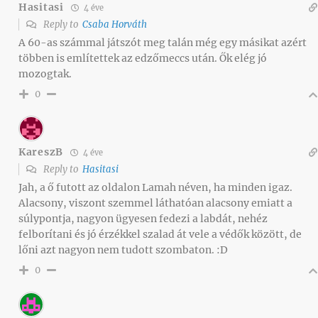
Hasitasi
4 éve
Reply to
Csaba Horváth
A 60-as számmal játszót meg talán még egy másikat azért
többen is említettek az edzőmeccs után. Ők elég jó
mozogtak.
0
KareszB
4 éve
Reply to
Hasitasi
Jah, a ő futott az oldalon Lamah néven, ha minden igaz.
Alacsony, viszont szemmel láthatóan alacsony emiatt a
súlypontja, nagyon ügyesen fedezi a labdát, nehéz
felborítani és jó érzékkel szalad át vele a védők között, de
lőni azt nagyon nem tudott szombaton. :D
0