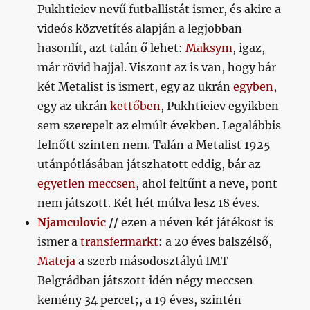
Pukhtieiev nevű futballistát ismer, és akire a
videós közvetítés alapján a legjobban
hasonlít, azt talán ő lehet:
Maksym
, igaz,
már rövid hajjal. Viszont az is van, hogy bár
két Metalist is ismert, egy az ukrán
egyben
,
egy az ukrán
kettőben
, Pukhtieiev egyikben
sem szerepelt az elmúlt években. Legalábbis
felnőtt szinten nem. Talán a Metalist 1925
utánpótlásában játszhatott eddig, bár az
egyetlen meccsen
, ahol feltűnt a neve, pont
nem játszott. Két hét múlva lesz 18 éves.
Njamculovic
//
ezen a néven két játékost is
ismer a
transfermarkt
: a 20 éves balszélső,
Mateja
a szerb másodosztályú IMT
Belgrádban játszott idén négy meccsen
kemény 34 percet;, a 19 éves, szintén