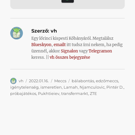
Szerző:
vh
Egy lőrinci kispesti Kőbányáról. Megtalálsz
Blueskyon
,
emailt
itt tudsz írni nekem, ha pedig
üzennél, akkor
Signalon
vagy
Telegramon
keress. ||
vh összes bejegyzése
Szerző
Közzétéve
Kategória
Címke
vh
2022.01.16.
Meccs
bálabontás
,
edzőmeccs
,
igénytelenség
,
ismeretlen
,
Lamah
,
Njamculovic
,
Pintér D.
,
próbajátékos
,
Pukhtieiev
,
transfermarkt
,
ZTE