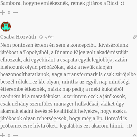
Sambora, hogyne emlékeznék, remek gitáros a Ricsi. :)
0
Csaba Horváth
4 éve
Nem pontosan értem én sem a koncepciót…kivásárolunk
játékost a Topolyából, a Dinamo Kijev volt akadémistáját
elhozzuk, aki egyébiránt a csapata egyik legjobbja, aztán
idehozunk olyan próbázókat, akik a nevük alapján
beazonosíthatatlanok, vagy a transfermark is csak zárójelbe
beszél róluk….ez kb. olyan, mintha az egyik nap minőségi
étterembe étkeznék, másik nap pedig a meki kukájából
szedném ki a maradékokat…szerintem ezek a játékosok,
csak néhány szemfüles manager hulladékai, akiket úgy
akarnak eladni kevésbé kvalifikált helyekre, hogy ezek a
játékosok olyan tehetségesek, hogy még a Bp. Honvéd is
próbameccsre hívta őket…legalábbis ezt akarom hinni… :D
0