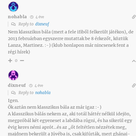
nohabla
4 éve
Reply to
dixneuf
Nem klasszikus bála (mert a fele ifiből felkerült játékos), de
2013 februárban egyszerre mutattak be 8 érkezőt, köztük
Lanza, Martinez. :-) (klub honlapon már nincsenek fent a
régi hírek)
0
dixneuf
4 éve
Reply to
nohabla
Igen.
Ők aztán nem klasszikus bála az már igaz :-)
A klasszikus bálás nekem az, aki totál háttér nélkül idejön,
megpróbál két egyeneset a labdába rúgni, és ha sikerül egy
évig keres némi aprót…és az „őt feltétlen nézzétek meg,
majdnem bekerült a Júvéba is, csak kifúrták, mert ghánai-