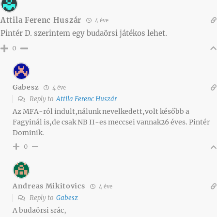
Attila Ferenc Huszár
4 éve
Pintér D. szerintem egy budaörsi játékos lehet.
0
Gabesz
4 éve
Reply to
Attila Ferenc Huszár
Az MFA-ról indult,nálunk nevelkedett,volt később a
Fagyinál is,de csak NB II-es meccsei vannak26 éves. Pintér
Dominik.
0
Andreas Mikitovics
4 éve
Reply to
Gabesz
A budaörsi srác,