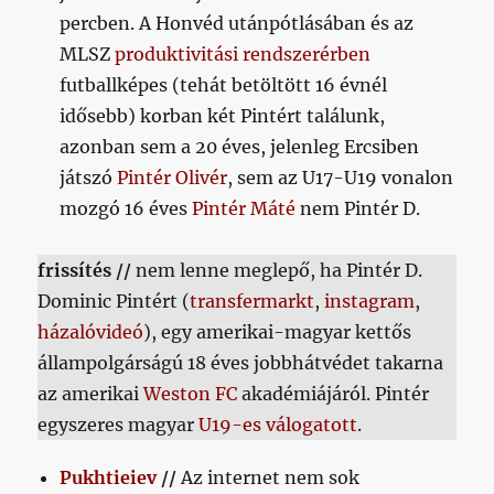
percben. A Honvéd utánpótlásában és az
MLSZ
produktivitási rendszerérben
futballképes (tehát betöltött 16 évnél
idősebb) korban két Pintért találunk,
azonban sem a 20 éves, jelenleg Ercsiben
játszó
Pintér Olivér
, sem az U17-U19 vonalon
mozgó 16 éves
Pintér Máté
nem Pintér D.
frissítés //
nem lenne meglepő, ha Pintér D.
Dominic Pintért (
transfermarkt
,
instagram
,
házalóvideó
), egy amerikai-magyar kettős
állampolgárságú 18 éves jobbhátvédet takarna
az amerikai
Weston FC
akadémiájáról. Pintér
egyszeres magyar
U19-es válogatott
.
Pukhtieiev
//
Az internet nem sok