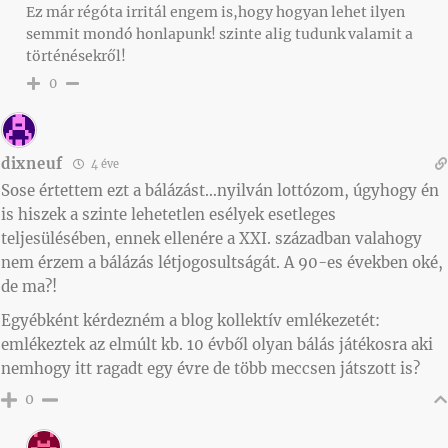
Ez már régóta irritál engem is,hogy hogyan lehet ilyen
semmit mondó honlapunk! szinte alig tudunk valamit a
történésekről!
0
dixneuf
4 éve
Sose értettem ezt a bálázást…nyilván lottózom, úgyhogy én
is hiszek a szinte lehetetlen esélyek esetleges
teljesülésében, ennek ellenére a XXI. században valahogy
nem érzem a bálázás létjogosultságát. A 90-es években oké,
de ma?!
Egyébként kérdezném a blog kollektív emlékezetét:
emlékeztek az elmúlt kb. 10 évből olyan bálás játékosra aki
nemhogy itt ragadt egy évre de több meccsen játszott is?
0