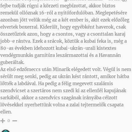
fejbe tudják rúgni a körzeti megbízottat, akkor biztos
remekül ollóznak 16-ról a nyitófordulóban. Meglepetésére
azonban jött velük még az a két ember is, akit ezek előzőleg
elvertek boxerral. Kiderült, hogy egyébként haverok, csak
összetűztek azon, hogy a csontos, vagy a csonttalan karaj
jobb-e rántva. Ezek a srácok, köztük a kubai feka is, még a
80-as években idehozott kubai-ukrán-urali kistextes
vendégmunkás garnitúra leszármazottai és a Havannán
guberáltak.
Az első edzőmeccs után Minarik elégedett volt. Végül is nem
sérült meg senki, pedig az ukrán kést rántott, amikor hátba
lőtték a labdával. Ha pedig a félig megevett szalámis
szendvicset a szertáros nem szedi ki az ellenfél kapujának
sarkából, akkor a szendvics szagának irányába célzott
lövésekkel nyerhettünk volna a zalai tejtermelők csapata
ellen.
0