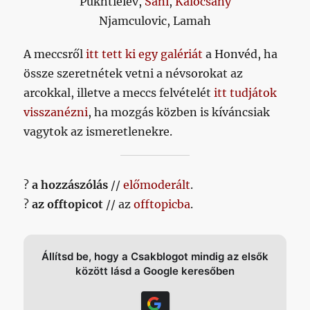
Pukhtieiev,
Sani
,
Kalocsány
Njamculovic, Lamah
A meccsről
itt tett ki egy galériát
a Honvéd, ha
össze szeretnétek vetni a névsorokat az
arcokkal, illetve a meccs felvételét
itt tudjátok
visszanézni
, ha mozgás közben is kíváncsiak
vagytok az ismeretlenekre.
?
a hozzászólás
//
előmoderált
.
?
az offtopicot
// az
offtopicba
.
Állítsd be, hogy a Csakblogot mindig az elsők
között lásd a Google keresőben