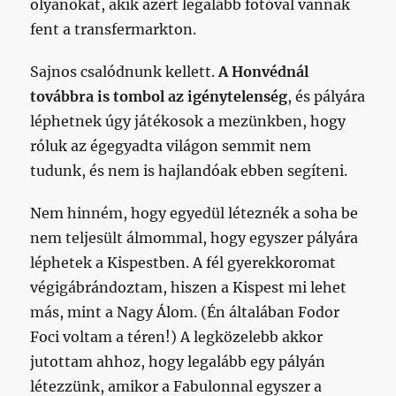
olyanokat, akik azért legalább fotóval vannak
fent a transfermarkton.
Sajnos csalódnunk kellett.
A Honvédnál
továbbra is tombol az igénytelenség
, és pályára
léphetnek úgy játékosok a mezünkben, hogy
róluk az égegyadta világon semmit nem
tudunk, és nem is hajlandóak ebben segíteni.
Nem hinném, hogy egyedül léteznék a soha be
nem teljesült álmommal, hogy egyszer pályára
léphetek a Kispestben. A fél gyerekkoromat
végigábrándoztam, hiszen a Kispest mi lehet
más, mint a Nagy Álom. (Én általában Fodor
Foci voltam a téren!) A legközelebb akkor
jutottam ahhoz, hogy legalább egy pályán
létezzünk, amikor a Fabulonnal egyszer a