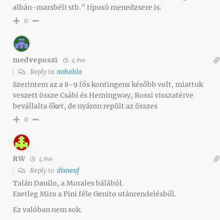
albán-marsbéli stb.” típusú menedzsere is.
0
medvepuszi
4 éve
Reply to
nohabla
Szerintem az a 8-9 fős kontingens később volt, miattuk
veszett össze Csábi és Hemingway, Rossi visszatérve
bevállalta őket, de nyáron repült az összes
0
RW
4 éve
Reply to
dixneuf
Talán Danilo, a Morales bálából.
Esetleg Miro a Pini féle Genito utánrendelésből.
Ez valóban nem sok.