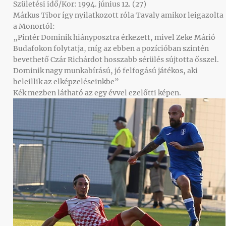
Születési idő/Kor: 1994. június 12. (27)
Márkus Tibor így nyilatkozott róla Tavaly amikor leigazolta
a Monortól:
„Pintér Dominik hiányposztra érkezett, mivel Zeke Márió
Budafokon folytatja, míg az ebben a pozícióban szintén
bevethető Czár Richárdot hosszabb sérülés sújtotta ősszel.
Dominik nagy munkabírású, jó felfogású játékos, aki
beleillik az elképzeléseinkbe”
Kék mezben látható az egy évvel ezelőtti képen.