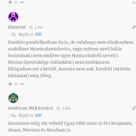
0
dixneuf
4 éve
Reply to
RW
Danilón gondolkodtam én is, de valahogy nem tűnik nekem
szabályos Nyamcalamulovics, vagy mifene nevű bálás
focistának (nem említve ugye Hanta címbéli neveit).
Mirora ilyeténképp (bálásként) nem emlékszem.
Elfogadom ezt a kettőt, kurvára nem sok. Ezerből (nyilván
túlzással) meg főleg.
0
Andreas Mikitovics
4 éve
Reply to
RW
Szerintem még ide vehető (igaz több mint 10 év) Benjamin,
Abass, Moreira és Abraham is.