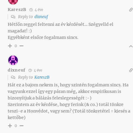
KareszB
4 éve
Reply to
dixneuf
Hétfőn reggel feltenni az év kérdését… Szégyelld el
magadat! :)
Egyébként elsőre fogalmam sincs.
0
dixneuf
4 éve
Reply to
KareszB
Hát ez a bajom nekem is, hogy szintén fogalmam sincs. Ha
vagyunk ezzel így egy páran még, akkor empirikusan is
bizonyítjuk a bálázás feleslegességét :-)
Szerintem az év kérdése, hogy ferink (& co.) totál tönkre
teszi-e a Honvédot, vagy sem? (Totál tönkretétel = kiesés a
kettőbe)
0