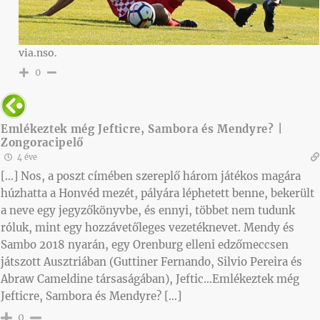
via.nso.
0
Emlékeztek még Jefticre, Sambora és Mendyre? |
Zongoracipelő
4 éve
[…] Nos, a poszt címében szereplő három játékos magára
húzhatta a Honvéd mezét, pályára léphetett benne, bekerült
a neve egy jegyzőkönyvbe, és ennyi, többet nem tudunk
róluk, mint egy hozzávetőleges vezetéknevet. Mendy és
Sambo 2018 nyarán, egy Orenburg elleni edzőmeccsen
játszott Ausztriában (Guttiner Fernando, Silvio Pereira és
Abraw Cameldine társaságában), Jeftic…Emlékeztek még
Jefticre, Sambora és Mendyre? […]
0