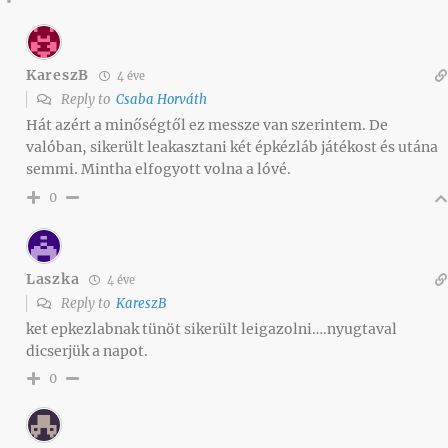
KareszB
4 éve
Reply to
Csaba Horváth
Hát azért a minőségtől ez messze van szerintem. De
valóban, sikerült leakasztani két épkézláb játékost és utána
semmi. Mintha elfogyott volna a lóvé.
0
Laszka
4 éve
Reply to
KareszB
ket epkezlabnak tünöt sikerült leigazolni….nyugtaval
dicserjük a napot.
0