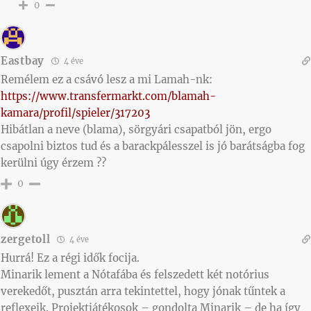
0
Eastbay
4 éve
Remélem ez a csávó lesz a mi Lamah-nk:
https://www.transfermarkt.com/blamah-
kamara/profil/spieler/317203
Hibátlan a neve (blama), sörgyári csapatból jön, ergo
csapolni biztos tud és a barackpálesszel is jó barátságba fog
kerülni úgy érzem ??
0
zergetoll
4 éve
Hurrá! Ez a régi idők focija.
Minarik lement a Nótafába és felszedett két notórius
verekedőt, pusztán arra tekintettel, hogy jónak tűntek a
reflexeik. Projektjátékosok – gondolta Minarik – de ha így