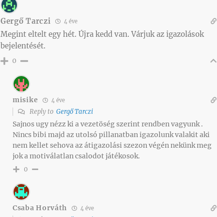
Gergő Tarczi
4 éve
Megint eltelt egy hét. Újra kedd van. Várjuk az igazolások
bejelentését.
0
misike
4 éve
Reply to
Gergő Tarczi
Sajnos ugy nézz ki a vezetöség szerint rendben vagyunk .
Nincs bibi majd az utolsó pillanatban igazolunk valakit aki
nem kellet sehova az átigazolási szezon végén nekünk meg
jok a motiválatlan csalodot játékosok.
0
Csaba Horváth
4 éve