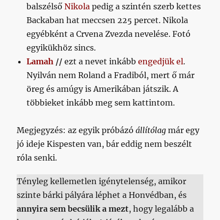
balszélső
Nikola
pedig a szintén szerb kettes
Backaban hat meccsen 225 percet. Nikola
egyébként a Crvena Zvezda nevelése. Fotó
egyikükhöz sincs.
Lamah
//
ezt a nevet inkább
engedjük el
.
Nyilván nem Roland a Fradiból, mert ő már
öreg és amúgy is Amerikában játszik. A
többieket inkább meg sem kattintom.
Megjegyzés: az egyik próbázó
állítólag
már egy
jó ideje Kispesten van, bár eddig nem beszélt
róla senki.
Tényleg kellemetlen igénytelenség, amikor
szinte bárki pályára léphet a Honvédban, és
annyira sem becsülik a mezt
, hogy legalább a