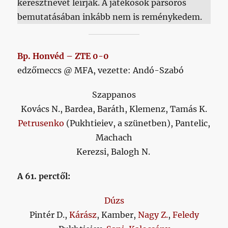
keresztnevét leírják. A játékosok pársoros
bemutatásában inkább nem is reménykedem.
Bp. Honvéd – ZTE 0-0
edzőmeccs @ MFA, vezette: Andó-Szabó
Szappanos
Kovács N., Bardea, Baráth, Klemenz, Tamás K.
Petrusenko
(Pukhtieiev, a szünetben), Pantelic,
Machach
Kerezsi, Balogh N.
A 61. perctől:
Dúzs
Pintér D.,
Kárász
, Kamber,
Nagy Z.
,
Feledy