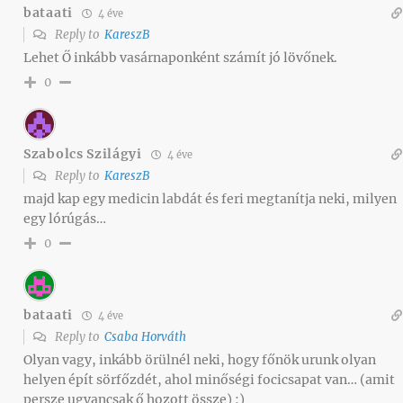
bataati
4 éve
Reply to
KareszB
Lehet Ő inkább vasárnaponként számít jó lövőnek.
0
Szabolcs Szilágyi
4 éve
Reply to
KareszB
majd kap egy medicin labdát és feri megtanítja neki, milyen
egy lórúgás…
0
bataati
4 éve
Reply to
Csaba Horváth
Olyan vagy, inkább örülnél neki, hogy főnök urunk olyan
helyen épít sörfőzdét, ahol minőségi focicsapat van… (amit
persze ugyancsak ő hozott össze) :)