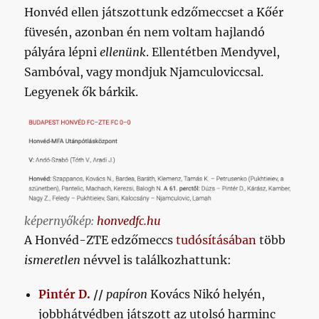
Honvéd ellen játszottunk edzőmeccset a Kőér
füvesén, azonban én nem voltam hajlandó
pályára lépni
ellenünk
. Ellentétben Mendyvel,
Sambóval, vagy mondjuk Njamculoviccsal.
Legyenek ők bárkik.
képernyőkép:
honvedfc.hu
A Honvéd-ZTE edzőmeccs
tudósításában
több
ismeretlen
névvel is találkozhattunk:
Pintér D.
//
papíron
Kovács Nikó helyén,
jobbhátvédben játszott az utolsó harminc