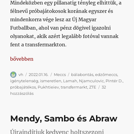
Mindeközben egy pillanatig tényleg elhittük, a
félnevű próbajátokosok korának egyszer és
mindenkorra vége lesz az Új Magyar
Futballban, ahol van pénz dögivel igazolni
olyanokat, akik azért legalább fotóval vannak
fent a transfermarkton.
„Emlékeztek még Jefticre, Sambora és Mendyre?”
bővebben
Szerző
Közzétéve
Kategória
Címke
vh
2022.01.16.
Meccs
bálabontás
,
edzőmeccs
,
igénytelenség
,
ismeretlen
,
Lamah
,
Njamculovic
,
Pintér D.
,
próbajátékos
,
Pukhtieiev
,
transfermarkt
,
ZTE
32
Emlékeztek
hozzászólás
még
Jefticre,
Sambora
Mendy, Sambo és Abraw
és
Mendyre?
című
Újraindítjuk kedvenc holtszezoni