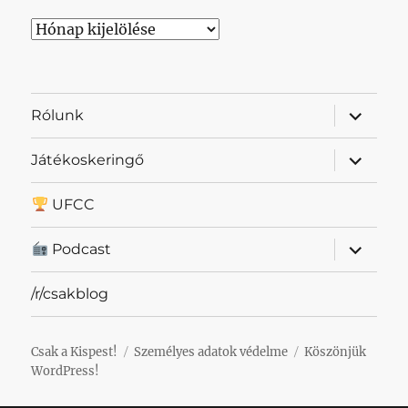
Archívum
almenü
Rólunk
szétnyit
almenü
Játékoskeringő
szétnyit
UFCC
almenü
Podcast
szétnyit
/r/csakblog
Csak a Kispest!
Személyes adatok védelme
Köszönjük
WordPress!