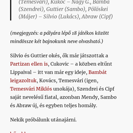
(Temesvári), Kukoc – Nagy G., Bamba
(Szendrei), Guttier (Sambo), Pölöskei
(Májer) – Silvio (Lukács), Abraw (Cipf)
(megjegyzés: a pályára lépő 18 játékos között
mindössze két bajnokunk neve olvasható.)
Silvio és Guttier okés, ők már játszottak a
Partizan ellen is
, Cukovic – a közben eltűnt
Lippaival – itt van már egy ideje,
Bambát
leigazoltuk
, Kovács, Temesvári (igen,
Temesvári Miklós
unokája), Szendrei és Cipf
saját nevelésű fiatal, azonban Mendy, Sambo
és Abraw új, és egyben teljes homály.
Nekik próbálunk utánajárni.