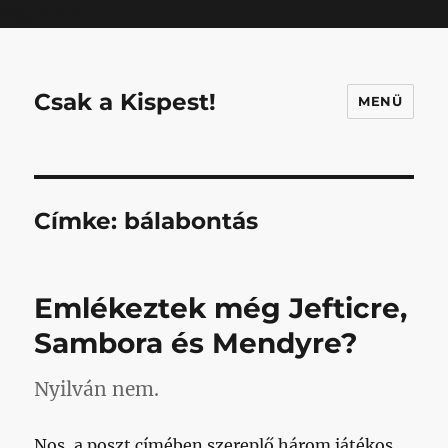
Mastodon
Csak a Kispest!
MENÜ
Címke:
bálabontás
Emlékeztek még Jefticre,
Sambora és Mendyre?
Nyilván nem.
Nos, a poszt címében szereplő három játékos