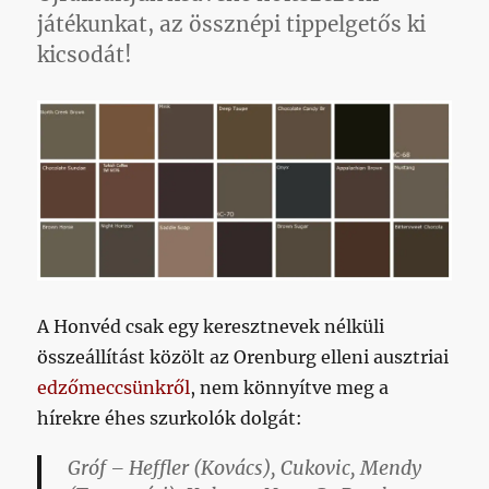
bejegyzéshez
játékunkat, az össznépi tippelgetős ki
kicsodát!
A Honvéd csak egy keresztnevek nélküli
összeállítást közölt az Orenburg elleni ausztriai
edzőmeccsünkről
, nem könnyítve meg a
hírekre éhes szurkolók dolgát:
Gróf – Heffler (Kovács), Cukovic, Mendy