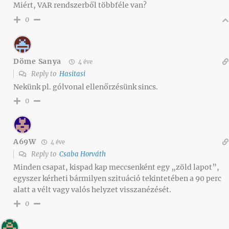
Miért, VAR rendszerből többféle van?
0
Döme Sanya
4 éve
Reply to
Hasitasi
Nekünk pl. gólvonal ellenőrzésünk sincs.
0
A69W
4 éve
Reply to
Csaba Horváth
Minden csapat, kispad kap meccsenként egy „zöld lapot”,
egyszer kérheti bármilyen szituáció tekintetében a 90 perc
alatt a vélt vagy valós helyzet visszanézését.
0