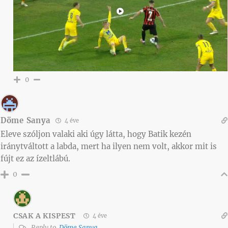
0
Döme Sanya
4 éve
Eleve szóljon valaki aki úgy látta, hogy Batik kezén
iránytváltott a labda, mert ha ilyen nem volt, akkor mit is
fújt ez az ízeltlábú.
0
CSAK A KISPEST
4 éve
Reply to
Döme Sanya