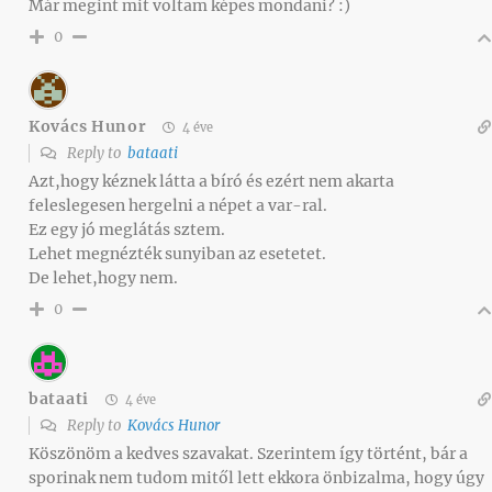
Már megint mit voltam képes mondani? :)
0
Kovács Hunor
4 éve
Reply to
bataati
Azt,hogy kéznek látta a bíró és ezért nem akarta
feleslegesen hergelni a népet a var-ral.
Ez egy jó meglátás sztem.
Lehet megnézték sunyiban az esetetet.
De lehet,hogy nem.
0
bataati
4 éve
Reply to
Kovács Hunor
Köszönöm a kedves szavakat. Szerintem így történt, bár a
sporinak nem tudom mitől lett ekkora önbizalma, hogy úgy