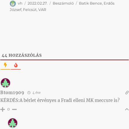
Szerző
Közzétéve
Kategória
Címke
vh
2022.02.27.
Beszámoló
Batik Bence
,
Erdős
József
,
Felcsút
,
VAR
44
HOZZÁSZÓLÁS
Btom1909
4 éve
KÉRDÉS:A bérlet érvényes a Fradi elleni MK meccsre is?
0