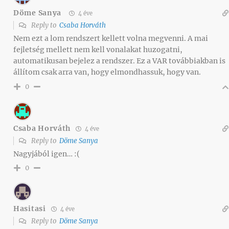
Döme Sanya
4 éve
Reply to
Csaba Horváth
Nem ezt a lom rendszert kellett volna megvenni. A mai
fejletség mellett nem kell vonalakat huzogatni,
automatikusan bejelez a rendszer. Ez a VAR továbbiakban is
állítom csak arra van, hogy elmondhassuk, hogy van.
0
Csaba Horváth
4 éve
Reply to
Döme Sanya
Nagyjából igen… :(
0
Hasitasi
4 éve
Reply to
Döme Sanya