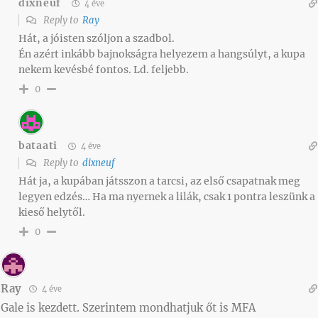
dixneuf
4 éve
Reply to
Ray
Hát, a jóisten szóljon a szadbol.
Én azért inkább bajnokságra helyezem a hangsúlyt, a kupa
nekem kevésbé fontos. Ld. feljebb.
0
bataati
4 éve
Reply to
dixneuf
Hát ja, a kupában játsszon a tarcsi, az első csapatnak meg
legyen edzés… Ha ma nyernek a lilák, csak 1 pontra leszünk a
kieső helytől.
0
Ray
4 éve
Gale is kezdett. Szerintem mondhatjuk őt is MFA