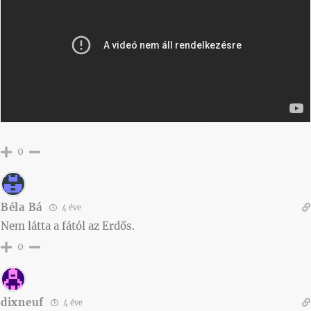
0
Béla Bá
4 éve
Nem látta a fától az Erdős.
0
dixneuf
4 éve