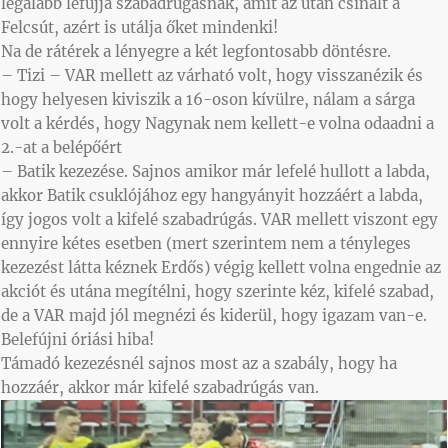
legalább lefújja szabadrúgásnak, amit az után csinált a
Felcsút, azért is utálja őket mindenki!
Na de rátérek a lényegre a két legfontosabb döntésre.
– Tizi – VAR mellett az várható volt, hogy visszanézik és
hogy helyesen kiviszik a 16-oson kívülre, nálam a sárga
volt a kérdés, hogy Nagynak nem kellett-e volna odaadni a
2.-at a belépőért
– Batik kezezése. Sajnos amikor már lefelé hullott a labda,
akkor Batik csuklójához egy hangyányit hozzáért a labda,
így jogos volt a kifelé szabadrúgás. VAR mellett viszont egy
ennyire kétes esetben (mert szerintem nem a tényleges
kezezést látta kéznek Erdős) végig kellett volna engednie az
akciót és utána megítélni, hogy szerinte kéz, kifelé szabad,
de a VAR majd jól megnézi és kiderül, hogy igazam van-e.
Belefújni óriási hiba!
Támadó kezezésnél sajnos most az a szabály, hogy ha
hozzáér, akkor már kifelé szabadrúgás van.