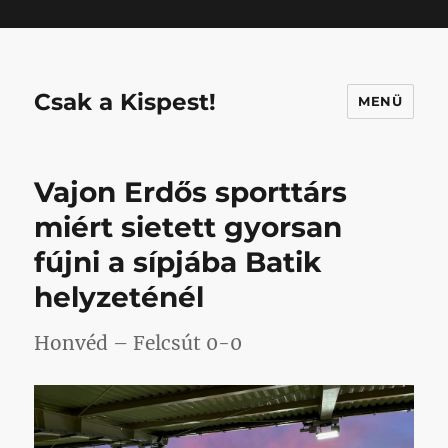
Mastodon
Csak a Kispest!
MENÜ
Vajon Erdős sporttárs
miért sietett gyorsan
fújni a sípjába Batik
helyzeténél
Honvéd – Felcsút 0-0