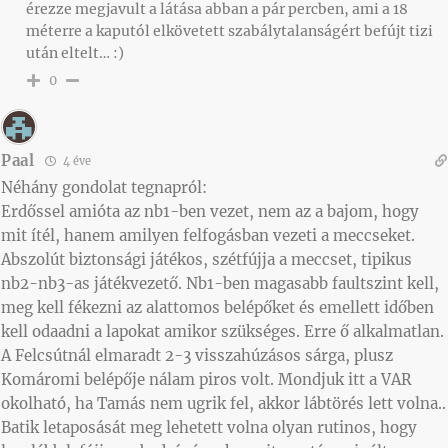
érezze megjavult a látása abban a pár percben, ami a 18
méterre a kaputól elkövetett szabálytalanságért befújt tizi
után eltelt… :)
0
Paal
4 éve
Néhány gondolat tegnapról:
Erdőssel amióta az nb1-ben vezet, nem az a bajom, hogy
mit ítél, hanem amilyen felfogásban vezeti a meccseket.
Abszolút biztonsági játékos, szétfújja a meccset, tipikus
nb2-nb3-as játékvezető. Nb1-ben magasabb faultszint kell,
meg kell fékezni az alattomos belépőket és emellett időben
kell odaadni a lapokat amikor szükséges. Erre ő alkalmatlan.
A Felcsútnál elmaradt 2-3 visszahúzásos sárga, plusz
Komáromi belépője nálam piros volt. Mondjuk itt a VAR
okolható, ha Tamás nem ugrik fel, akkor lábtörés lett volna..
Batik letaposását meg lehetett volna olyan rutinos, hogy