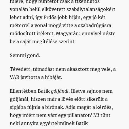
fülére, hogy büntetőt csak a tizenhatos
vonalán belül elkövetett szabálytalanságokért
lehet adni, így Erdős jobb híján, egy jó két
méterrel a vonal mögé vitte a szabadrúgásra
módosított ítéletet. Magyarán: ennyivel nézte
be a saját megítélése szerint.
Semmi gond.
Tévedett, támadást nem akasztott meg vele, a
VAR javította a hibáját.
Ellentétben Batik
góljánál
. Illetve sajnos nem
góljánál, hiszen már a lövés előtt sikerült a
sípjába fújnia a bírónak. Adja magát a kérdés,
hogy miért nem várt egy pillanatot? Mi tűnt
neki annyira egyértelműnek Batik