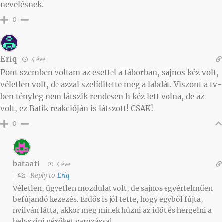
nevelésnek.
0
Eriq
4 éve
Pont szemben voltam az esettel a táborban, sajnos kéz volt,
véletlen volt, de azzal szelíditette meg a labdát. Viszont a tv-
ben tényleg nem látszik rendesen h kéz lett volna, de az
volt, ez Batik reakcióján is látszott! CSAK!
0
bataati
4 éve
Reply to
Eriq
Véletlen, ügyetlen mozdulat volt, de sajnos egyértelműen
befújandó kezezés. Erdős is jól tette, hogy egyből fújta,
nyilván látta, akkor meg minek húzni az időt és hergelni a
helyszíni nézőket varozással…