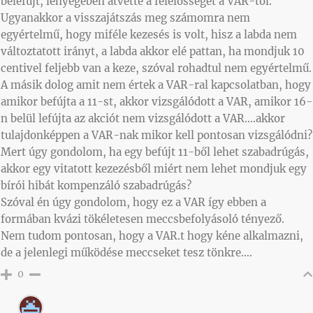
belefújt, lényegében átvette a felelősséget a VAR-tól.
Ugyanakkor a visszajátszás meg számomra nem
egyértelmű, hogy miféle kezesés is volt, hisz a labda nem
változtatott irányt, a labda akkor elé pattan, ha mondjuk 10
centivel feljebb van a keze, szóval rohadtul nem egyértelmű.
A másik dolog amit nem értek a VAR-ral kapcsolatban, hogy
amikor befújta a 11-st, akkor vizsgálódott a VAR, amikor 16-
n belül lefújta az akciót nem vizsgálódott a VAR….akkor
tulajdonképpen a VAR-nak mikor kell pontosan vizsgálódni?
Mert úgy gondolom, ha egy befújt 11-ből lehet szabadrúgás,
akkor egy vitatott kezezésből miért nem lehet mondjuk egy
bírói hibát kompenzáló szabadrúgás?
Szóval én úgy gondolom, hogy ez a VAR így ebben a
formában kvázi tökéletesen meccsbefolyásoló tényező.
Nem tudom pontosan, hogy a VAR.t hogy kéne alkalmazni,
de a jelenlegi működése meccseket tesz tönkre….
0