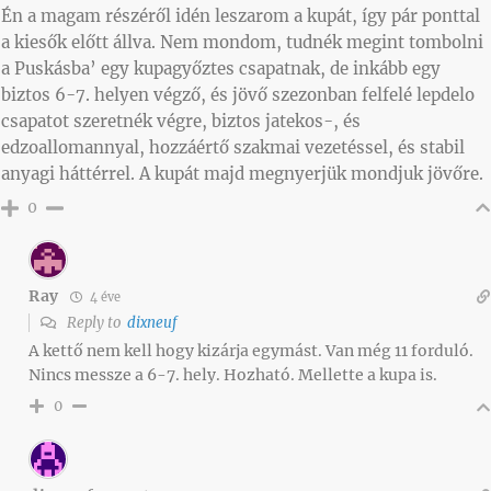
Én a magam részéről idén leszarom a kupát, így pár ponttal
a kiesők előtt állva. Nem mondom, tudnék megint tombolni
a Puskásba’ egy kupagyőztes csapatnak, de inkább egy
biztos 6-7. helyen végző, és jövő szezonban felfelé lepdelo
csapatot szeretnék végre, biztos jatekos-, és
edzoallomannyal, hozzáértő szakmai vezetéssel, és stabil
anyagi háttérrel. A kupát majd megnyerjük mondjuk jövőre.
0
Ray
4 éve
Reply to
dixneuf
A kettő nem kell hogy kizárja egymást. Van még 11 forduló.
Nincs messze a 6-7. hely. Hozható. Mellette a kupa is.
0