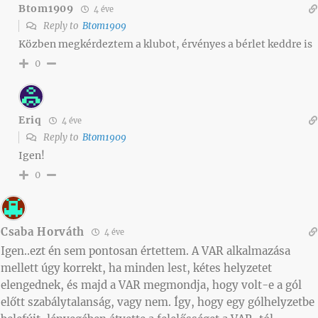
Btom1909
4 éve
Reply to
Btom1909
Közben megkérdeztem a klubot, érvényes a bérlet keddre is
0
Eriq
4 éve
Reply to
Btom1909
Igen!
0
Csaba Horváth
4 éve
Igen..ezt én sem pontosan értettem. A VAR alkalmazása
mellett úgy korrekt, ha minden lest, kétes helyzetet
elengednek, és majd a VAR megmondja, hogy volt-e a gól
előtt szabálytalanság, vagy nem. Így, hogy egy gólhelyzetbe