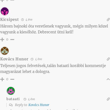
Kicsipest
4 éve
Három bajnoki óta veretlenek vagyunk, mégis milyen közel
vagyunk a kiesőhöz. Debrecent ütni kell!
0
Kovács Hunor
4 éve
Teljesen jogos felvetések,talán bataati korábbi kommentje
magyarázat lehet a dologra.
0
bataati
4 éve
Reply to
Kovács Hunor