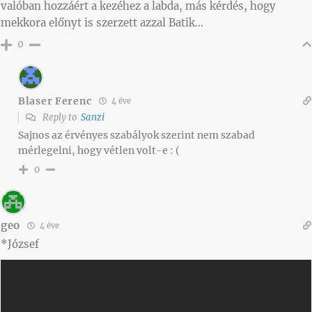
valóban hozzáért a kezéhez a labda, más kérdés, hogy
mekkora előnyt is szerzett azzal Batik…
0
Blaser Ferenc
4 éve
Reply to
Sanzi
Sajnos az érvényes szabályok szerint nem szabad
mérlegelni, hogy vétlen volt-e : (
0
geo
4 éve
*József