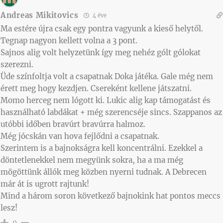
Andreas Mikitovics
4 éve
Ma estére újra csak egy pontra vagyunk a kieső helytől.
Tegnap nagyon kellett volna a 3 pont.
Sajnos alig volt helyzetünk így meg nehéz gólt gólokat
szerezni.
Üde színfoltja volt a csapatnak Doka játéka. Gale még nem
érett meg hogy kezdjen. Csereként kellene játszatni.
Momo herceg nem lógott ki. Lukic alig kap támogatást és
használható labdákat + még szerencséje sincs. Szappanos az
utóbbi időben bravúrt bravúrra halmoz.
Még jócskán van hova fejlődni a csapatnak.
Szerintem is a bajnokságra kell koncentrálni. Ezekkel a
döntetlenekkel nem megyünk sokra, ha a ma még
mögöttünk állók meg közben nyerni tudnak. A Debrecen
már át is ugrott rajtunk!
Mind a három soron következő bajnokink hat pontos meccs
lesz!
0