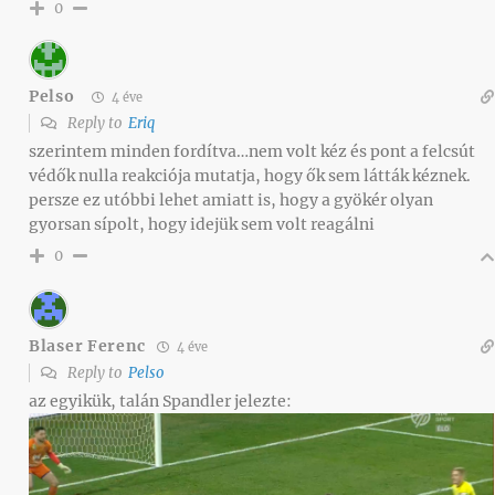
0
Pelso
4 éve
Reply to
Eriq
szerintem minden fordítva…nem volt kéz és pont a felcsút
védők nulla reakciója mutatja, hogy ők sem látták kéznek.
persze ez utóbbi lehet amiatt is, hogy a gyökér olyan
gyorsan sípolt, hogy idejük sem volt reagálni
0
Blaser Ferenc
4 éve
Reply to
Pelso
az egyikük, talán Spandler jelezte: