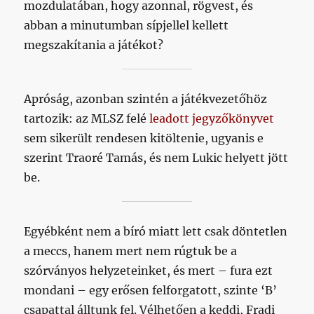
mozdulatában, hogy azonnal, rögvest, és
abban a minutumban sípjellel kellett
megszakítania a játékot?
Apróság, azonban szintén a játékvezetőhöz
tartozik: az MLSZ felé
leadott jegyzőkönyvet
sem sikerült rendesen kitöltenie, ugyanis e
szerint Traoré Tamás, és nem Lukic helyett jött
be.
Egyébként nem a bíró miatt lett csak döntetlen
a meccs, hanem mert nem rúgtuk be a
szórványos helyzeteinket, és mert – fura ezt
mondani – egy erősen felforgatott, szinte ‘B’
csapattal álltunk fel. Vélhetően a keddi, Fradi