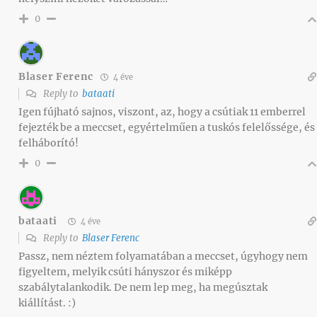
0
Blaser Ferenc
4 éve
Reply to
bataati
Igen fújható sajnos, viszont, az, hogy a csútiak 11 emberrel
fejezték be a meccset, egyértelműen a tuskós felelőssége, és
felháborító!
0
bataati
4 éve
Reply to
Blaser Ferenc
Passz, nem néztem folyamatában a meccset, úgyhogy nem
figyeltem, melyik csúti hányszor és miképp
szabálytalankodik. De nem lep meg, ha megúsztak
kiállítást. :)