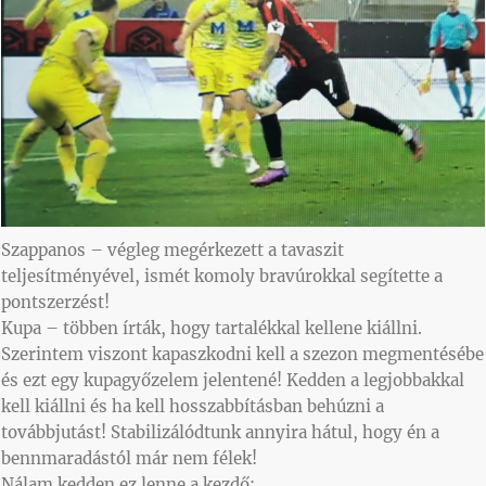
Szappanos – végleg megérkezett a tavaszit
teljesítményével, ismét komoly bravúrokkal segítette a
pontszerzést!
Kupa – többen írták, hogy tartalékkal kellene kiállni.
Szerintem viszont kapaszkodni kell a szezon megmentésébe
és ezt egy kupagyőzelem jelentené! Kedden a legjobbakkal
kell kiállni és ha kell hosszabbításban behúzni a
továbbjutást! Stabilizálódtunk annyira hátul, hogy én a
bennmaradástól már nem félek!
Nálam kedden ez lenne a kezdő: