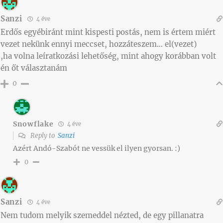
Sanzi
4 éve
Erdős egyébiránt mint kispesti postás, nem is értem miért
vezet nekünk ennyi meccset, hozzáteszem… el(vezet)
,ha volna leíratkozási lehetőség, mint ahogy korábban volt
én őt választanám
0
Snowflake
4 éve
Reply to
Sanzi
Azért Andó-Szabót ne vessük el ilyen gyorsan. :)
0
Sanzi
4 éve
Nem tudom melyik szemeddel nézted, de egy pillanatra