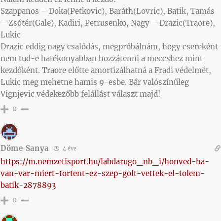
Szappanos – Doka(Petkovic), Baráth(Lovric), Batik, Tamás
– Zsótér(Gale), Kadiri, Petrusenko, Nagy – Drazic(Traore),
Lukic
Drazic eddig nagy csalódás, megpróbálnám, hogy csereként
nem tud-e hatékonyabban hozzátenni a meccshez mint
kezdőként. Traore előtte amortizálhatná a Fradi védelmét,
Lukic meg mehetne hamis 9-esbe. Bár valószínűleg
Vignjevic védekezőbb felállást választ majd!
0
Döme Sanya
4 éve
https://m.nemzetisport.hu/labdarugo_nb_i/honved-ha-
van-var-miert-tortent-ez-szep-golt-vettek-el-tolem-
batik-2878893
0