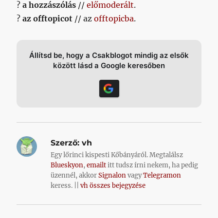
?
a hozzászólás
//
előmoderált
.
?
az offtopicot
// az
offtopicba
.
Állítsd be, hogy a Csakblogot mindig az elsők
között lásd a Google keresőben
Szerző:
vh
Egy lőrinci kispesti Kőbányáról. Megtalálsz
Blueskyon
,
emailt
itt tudsz írni nekem, ha pedig
üzennél, akkor
Signalon
vagy
Telegramon
keress. ||
vh összes bejegyzése