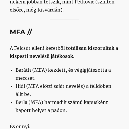
nekem jobban tetszik, mint Petkovic (szintén
elsőre, még Kisvárdán).
MFA //
A Felcsút elleni keretből
totálisan kiszorultak a
kispesti nevelésű játékosok.
Baráth (MFA) kezdett, és végigjátszotta a
meccset.
Hidi (MFA előtti saját nevelés) a félidőben
állt be.
Berla (MFA) harmadik számú kapusként
kapott helyet a padon.
És ennyi.