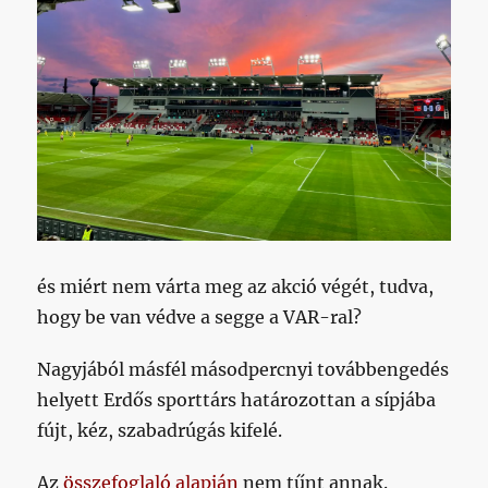
és miért nem várta meg az akció végét, tudva,
hogy be van védve a segge a VAR-ral?
Nagyjából másfél másodpercnyi továbbengedés
helyett Erdős sporttárs határozottan a sípjába
fújt, kéz, szabadrúgás kifelé.
Az
összefoglaló alapján
nem tűnt annak.