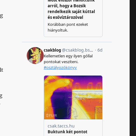
ng
lt
g
-