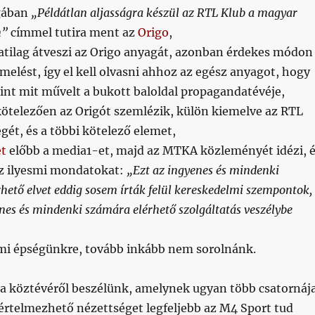
gában
„Példátlan aljasságra készül az RTL Klub a magyar
n”
címmel tutira ment az
Origo
,
atilag átveszi az Origo anyagát, azonban érdekes módon
elést, így el kell olvasni ahhoz az egész anyagot, hogy
nt mit művelt a bukott baloldal propagandatévéje,
ötelezően az Origót szemlézik, külön kiemelve az RTL
ét, és a többi kötelező elemet,
t
előbb a media1-et, majd az MTKA közleményét idézi, 
z ilyesmi mondatokat:
„Ezt az ingyenes és mindenki
ető elvet eddig sosem írták felül kereskedelmi szempontok,
es és mindenki számára elérhető szolgáltatás veszélybe
lemi épségünkre, tovább inkább nem sorolnánk.
 a köztévéről beszélünk, amelynek ugyan több csatornáj
értelmezhető nézettséget legfeljebb az M4 Sport tud