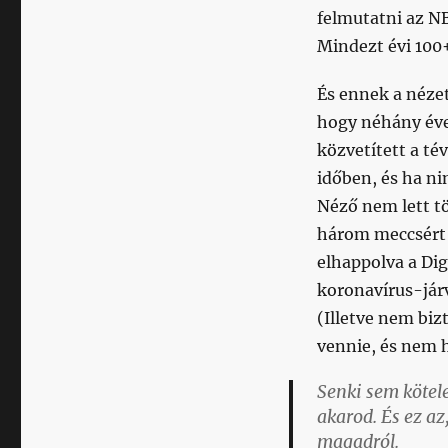
felmutatni az NB 
Mindezt évi 100+
És ennek a néze
hogy néhány éve
közvetített a té
időben, és ha ni
Néző nem lett tö
három meccsér
elhappolva a Dig
koronavírus-jár
(Illetve nem biz
vennie, és nem 
Senki sem kötel
akarod. És ez a
magadról.