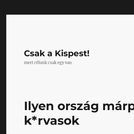
Mastodon
Csak a Kispest!
mert célunk csak egy van
Ilyen ország márp
k*rvasok