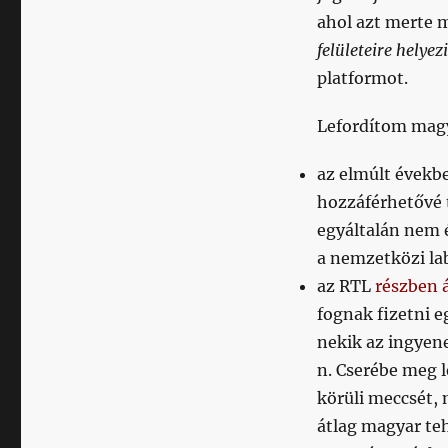
ahol azt merte 
felületeire helyez
platformot.
Lefordítom mag
az elmúlt évekbe
hozzáférhetővé t
egyáltalán nem 
a nemzetközi la
az RTL
részben á
fognak fizetni e
nekik az ingyen
n. Cserébe meg 
körüli meccsét,
átlag magyar te