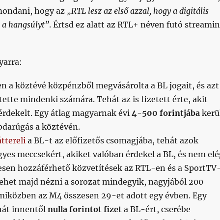
mondani, hogy az
„RTL lesz az első azzal, hogy a digitális
i a hangsúlyt”
. Értsd ez alatt az RTL+ néven futó streami
yarra:
n a köztévé közpénzből megvásárolta a BL jogait, és azt
ette mindenki számára. Tehát az is fizetett érte, akit
érdekelt. Egy átlag magyarnak évi
4-500 forintjába
kerü
bdarúgás a köztévén.
ttereli
a BL-t az előfizetős csomagjába, tehát azok
gyes meccsekért, akiket valóban érdekel a BL, és nem elé
esen hozzáférhető közvetítések az RTL-en és a SportTV
lehet majd nézni a sorozat mindegyik, nagyjából 200
 miközben az M4 összesen 29-et adott egy évben. Egy
hát innentől
nulla forintot fizet
a BL-ért, cserébe