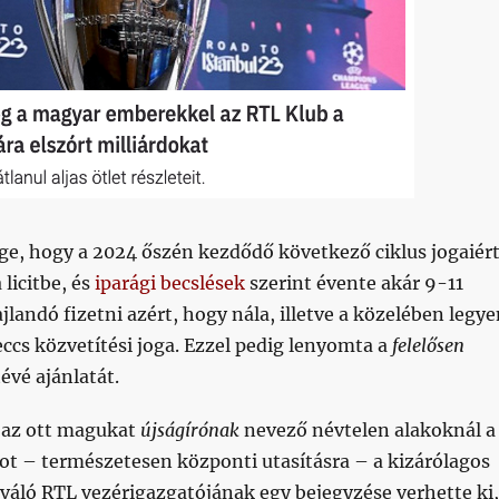
ge, hogy a 2024 őszén kezdődő következő ciklus jogaiér
 licitbe, és
iparági becslések
szerint évente akár 9-11
ajlandó fizetni azért, hogy nála, illetve a közelében legy
cs közvetítési joga. Ezzel pedig lenyomta a
felelősen
évé ajánlatát.
s az ott magukat
újságírónak
nevező névtelen alakoknál a
ot – természetesen központi utasításra – a kizárólagos
váló RTL vezérigazgatójának egy bejegyzése verhette ki,