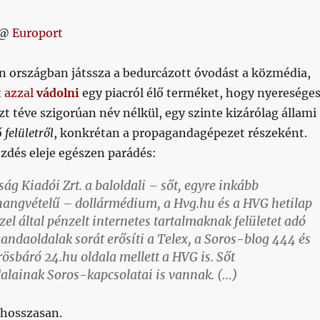
 @
Europort
an országban játssza a bedurcázott óvodást a közmédia,
t
azzal
vádolni
egy piacról élő terméket, hogy nyeresége
zt téve szigorúan név nélkül, egy szinte kizárólag állami
ő
felületről
, konkrétan a propagandagépezet részeként.
zdés eleje egészen parádés:
ág Kiadói Zrt. a baloldali – sőt, egyre inkább
 hangvételű – dollármédium, a Hvg.hu és a HVG hetilap
zel által pénzelt internetes tartalmaknak felületet adó
andaoldalak sorát erősíti a Telex, a Soros-blog 444 és
ösbáró 24.hu oldala mellett a HVG is. Sőt
dalainak Soros-kapcsolatai is vannak. (…)
 hosszasan.