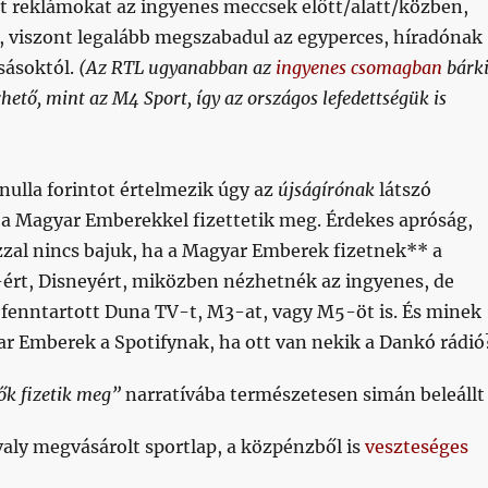
 reklámokat az ingyenes meccsek előtt/alatt/közben,
, viszont legalább megszabadul az egyperces, híradónak
sásoktól.
(Az RTL ugyanabban az
ingyenes csomagban
bárk
ető, mint az M4 Sport, így az országos lefedettségük is
 nulla forintot értelmezik úgy az
újságírónak
látszó
 a Magyar Emberekkel fizettetik meg. Érdekes apróság,
zzal nincs bajuk, ha a Magyar Emberek fizetnek** a
-ért, Disneyért, miközben nézhetnék az ingyenes, de
 fenntartott Duna TV-t, M3-at, vagy M5-öt is. És minek
ar Emberek a Spotifynak, ha ott van nekik a Dankó rádió
ők fizetik meg”
narratívába természetesen simán beleállt
avaly megvásárolt sportlap, a közpénzből is
veszteséges