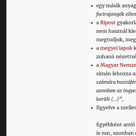
egy másik anya
focirajongók elle
a
Ripost
gyakorl
nem használ kiem
megtudjuk, megi
a
megyei lapok
k
zuhanó nézettség
a
Magyar Nemze
simán lehozza a
számára hozzáférh
azonban az ingyen
került (…)”
,
figyelve a szel
Egyébként arról
is van, azonban 