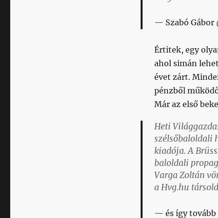
Szabó Gábor
Értitek, egy oly
ahol simán lehe
évet zárt. Minde
pénzből működ
Már az első beke
Heti Világgazdas
szélsőbaloldali
kiadója. A Brüss
baloldali propag
Varga Zoltán vör
a Hvg.hu társol
és így tovább