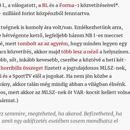
I., a válogatott, a
BL
és a
Forma-1
közvetítéseivel*.
 milliárd forint közpénzből fenntartva.
ttségnek is komoly ára volt/van. Emlékezhetünk arra,
 hétvégente kettő, legfeljebb három NB I-es meccset
vé, mert
tombolt az az agyrém
, hogy minden legyen egy
ncs közvetítés, akkor majd
több lesz a néző
a helyszínen.
bb, sőt, inkább kevesebb, cserébe a köztévé a heti két-
t
horribilis összeget
fizetett a jogtulajdonos MLSZ-nek,
i és a SportTV elől a jogokat. Ha nem jön közbe a
vány, akkor talán még mindig abban a világban élnénk.
tos, mert akkor az MLSZ-nek öt VAR-kocsit kellett voln
hármat.)
ez semmire, megteheted, ha akarod. Befizetheted, ha
z, amit egy adófizetés esetében sosem mondhatsz el