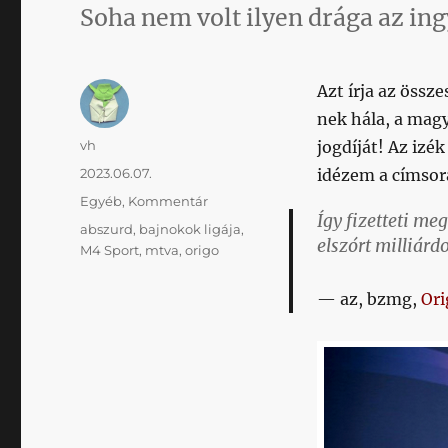
Soha nem volt ilyen drága az in
Azt írja az össz
nek hála, a mag
Szerző
vh
jogdíját! Az izé
Közzétéve
2023.06.07.
idézem a címsor
Kategória
Egyéb
,
Kommentár
Így fizetteti m
Címke
abszurd
,
bajnokok ligája
,
elszórt milliárd
M4 Sport
,
mtva
,
origo
az, bzmg,
Ori