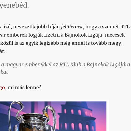
gyenebéd.
es, izé, nevezzük jobb híján
felületnek
, hogy a szemét RTL
yar emberek fogják fizetni a Bajnokok Ligája-meccsek
k közül is az egyik legizébb még ennél is tovább megy,
át:
eg a magyar emberekkel az RTL Klub a Bajnokok Ligájára
okat
go
, mi más lenne?