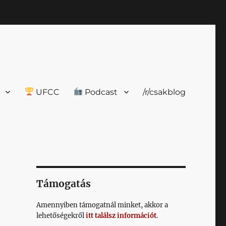
UFCC
Podcast
/r/csakblog
Támogatás
Amennyiben támogatnál minket, akkor a
lehetőségekről
itt találsz információt
.