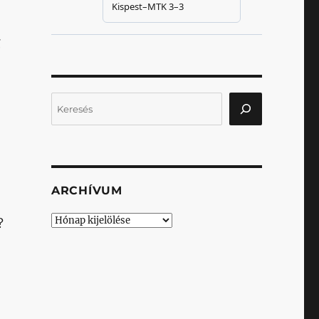
i
Keresés
ARCHÍVUM
Archívum
?