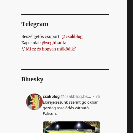
Telegram
-
Beszélgetős csoport:
@csakblog
Kapcsolat:
@veghhanta
//
Mi ez és hogyan működik?
Bluesky