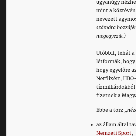
ugyanúgy nézhet
mint a köztévén
nevezett agymo
számára hozzáférh
megegyezik.)
Utóbbit, tehát a
létformák, hogy
hogy egyelőre a
Netflixért, HBO
tízmilliárdokból
fizetnek a Magy
Ebbe a torz
„néz
az állam által t
Nemzeti Sport
,