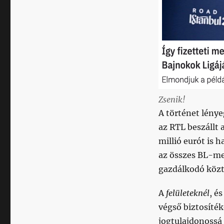
Zsenik!
A történet lénye
az RTL beszállt a
millió eurót is h
az összes BL-mec
gazdálkodó közt
A
felületeknél
, é
végső biztosíték
jogtulajdonossá 