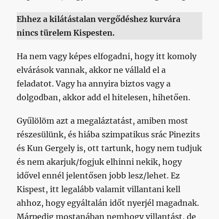
Ehhez a kilátástalan vergődéshez kurvára
nincs türelem Kispesten.
Ha nem vagy képes elfogadni, hogy itt komoly
elvárások vannak, akkor ne vállald el a
feladatot. Vagy ha annyira biztos vagy a
dolgodban, akkor add el hitelesen, hihetően.
Gyűlölöm azt a megaláztatást, amiben most
részesülünk, és hiába szimpatikus srác Pinezits
és Kun Gergely is, ott tartunk, hogy nem tudjuk
és nem akarjuk/fogjuk elhinni nekik, hogy
idővel ennél jelentősen jobb lesz/lehet. Ez
Kispest, itt legalább valamit villantani kell
ahhoz, hogy egyáltalán időt nyerjél magadnak.
Márpedig mostanában nemhogy villantást, de