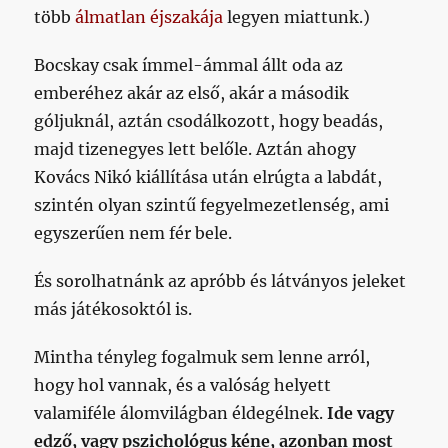
több
álmatlan éjszakája
legyen miattunk.)
Bocskay csak ímmel-ámmal állt oda az
emberéhez akár az első, akár a második
góljuknál, aztán csodálkozott, hogy beadás,
majd tizenegyes lett belőle. Aztán ahogy
Kovács Nikó kiállítása után elrúgta a labdát,
szintén olyan szintű fegyelmezetlenség, ami
egyszerűen nem fér bele.
És sorolhatnánk az apróbb és látványos jeleket
más játékosoktól is.
Mintha tényleg fogalmuk sem lenne arról,
hogy hol vannak, és a valóság helyett
valamiféle álomvilágban éldegélnek.
Ide vagy
edző, vagy pszichológus kéne, azonban most