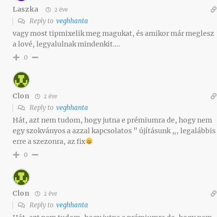
Laszka
2 éve
Reply to
veghhanta
vagy most tipmixelik meg magukat, és amikor már meglesz
a lové, legyalulnak mindenkit….
0
Clon
2 éve
Reply to
veghhanta
Hát, azt nem tudom, hogy jutna e prémiumra de, hogy nem
egy szokványos a azzal kapcsolatos ” újításunk „, legalábbis
erre a szezonra, az fix
0
Clon
2 éve
Reply to
veghhanta