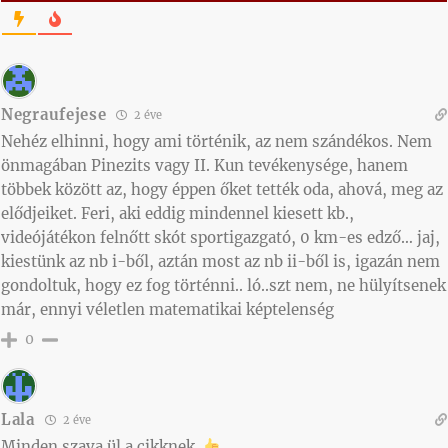
Negraufejese
2 éve
Nehéz elhinni, hogy ami történik, az nem szándékos. Nem
önmagában Pinezits vagy II. Kun tevékenysége, hanem
többek között az, hogy éppen őket tették oda, ahová, meg az
elődjeiket. Feri, aki eddig mindennel kiesett kb.,
videójátékon felnőtt skót sportigazgató, 0 km-es edző… jaj,
kiestünk az nb i-ből, aztán most az nb ii-ből is, igazán nem
gondoltuk, hogy ez fog történni.. ló..szt nem, ne hülyítsenek
már, ennyi véletlen matematikai képtelenség
0
Lala
2 éve
Minden szava ül a cikknek.