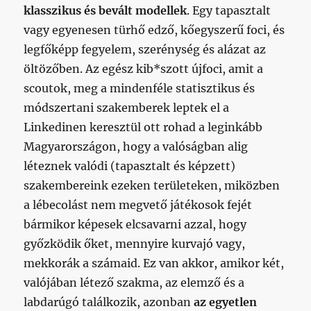
klasszikus és bevált modellek
. Egy tapasztalt
vagy egyenesen türhő edző, kőegyszerű foci, és
legfőképp fegyelem, szerénység és alázat az
öltözőben. Az egész kib*szott újfoci, amit a
scoutok, meg a mindenféle statisztikus és
módszertani szakemberek leptek el a
Linkedinen keresztül ott rohad a leginkább
Magyarországon, hogy a valóságban alig
léteznek valódi (tapasztalt és képzett)
szakembereink ezeken területeken, miközben
a lébecolást nem megvető játékosok fejét
bármikor képesek elcsavarni azzal, hogy
győzködik őket, mennyire kurvajó vagy,
mekkorák a számaid. Ez van akkor, amikor két,
valójában létező szakma, az elemző és a
labdarúgó találkozik, azonban
az egyetlen