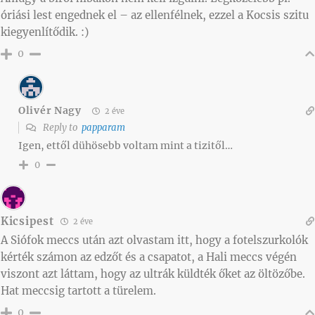
óriási lest engednek el – az ellenfélnek, ezzel a Kocsis szitu
kiegyenlítődik. :)
0
Olivér Nagy
2 éve
Reply to
papparam
Igen, ettől dühösebb voltam mint a tizitől…
0
Kicsipest
2 éve
A Siófok meccs után azt olvastam itt, hogy a fotelszurkolók
kérték számon az edzőt és a csapatot, a Hali meccs végén
viszont azt láttam, hogy az ultrák küldték őket az öltözőbe.
Hat meccsig tartott a türelem.
0