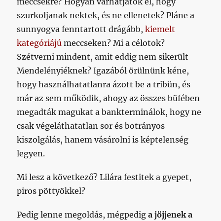
meccsekre? Hogyan várhatjátok el, hogy
szurkoljanak nektek, és ne ellenetek? Pláne a
sunnyogva fenntartott drágább,
kiemelt
kategóriájú
meccseken? Mi a célotok?
Szétverni mindent, amit eddig nem sikerült
Mendelényiéknek? Igazából örülnünk kéne,
hogy használhatatlanra ázott be a tribün, és
már az sem működik, ahogy az összes büfében
megadták magukat a bankterminálok, hogy ne
csak végeláthatatlan sor és botrányos
kiszolgálás, hanem vásárolni is képtelenség
legyen.
Mi lesz a következő? Lilára festitek a gyepet,
piros pöttyökkel?
Pedig lenne megoldás, mégpedig
a jöjjenek a