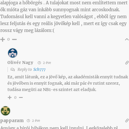
alapjoga a hőbörgés . A tulajokat most nem említettem mert
ők mióta gáz van inkább sunnyognak mint arcoskodnak.
Tudomásul kell vanni a kegyetlen valóságot , ebből így nem
lesz feljutás és egy reális jövőkép kell , mert ez így csak egy
rossz vágy meg lázálom:(
0
Olivér Nagy
2 éve
Reply to
Sch777
Ez, amit látunk, ez a jövő kép, az akadémisták ennyit tudnak
és jövőben is ennyit fognak, aki már pár év rutint szerez,
tudása megüti az NB1-es szintet azt eladjuk.
0
papparam
2 éve
Amúgy a bírói hibákon nem kell izgulni. Legközelebb pl.