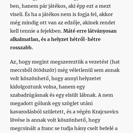
ben, hanem pár játékos, aki épp ezt a mezt
viseli. És ha a játékos nem is fogja fel, akkor
még mindig ott van az edzője, akinek rendet
kell tennie a fejekben.
Máté erre látványosan
alkalmatlan, és a helyzet hétről-hétre
rosszabb.
Az, hogy megint megszereztük a vezetést (hat
meccsből ötödször) még véletlenül sem annak
volt köszönhető, hogy annyi helyzetet
kidolgoztunk volna, hanem egy
szabadrúgásnak és egy elsült lábnak. A nem
megadott gólunk egy szöglet utáni
kavarodásból született, és a végén Krajcsovics
lövése is annak volt köszönhető, hogy
megcsinált a franc se tudja hány cselt befelé a