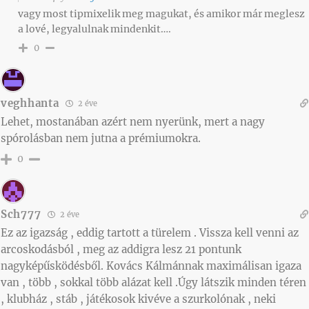
vagy most tipmixelik meg magukat, és amikor már meglesz
a lové, legyalulnak mindenkit….
0
veghhanta
2 éve
Lehet, mostanában azért nem nyerünk, mert a nagy
spórolásban nem jutna a prémiumokra.
0
Sch777
2 éve
Ez az igazság , eddig tartott a türelem . Vissza kell venni az
arcoskodásból , meg az addigra lesz 21 pontunk
nagyképűsködésből. Kovács Kálmánnak maximálisan igaza
van , több , sokkal több alázat kell .Úgy látszik minden téren
, klubház , stáb , játékosok kivéve a szurkolónak , neki