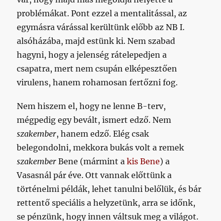
problémákat. Pont ezzel a mentalitással, az
egymásra várással kerültünk előbb az NB I.
alsóházába, majd estünk ki. Nem szabad
hagyni, hogy a jelenség rátelepedjen a
csapatra, mert nem csupán elképesztően
virulens, hanem rohamosan fertőzni fog.
Nem hiszem el, hogy ne lenne B-terv,
mégpedig egy bevált, ismert edző. Nem
szakember
, hanem edző. Elég csak
belegondolni, mekkora bukás volt a remek
szakember
Bene (mármint a
kis Bene
) a
Vasasnál pár éve. Ott vannak előttünk a
történelmi példák, lehet tanulni belőlük, és bár
rettentő speciális a helyzetünk, arra se időnk,
se pénzünk, hogy innen váltsuk meg a világot.