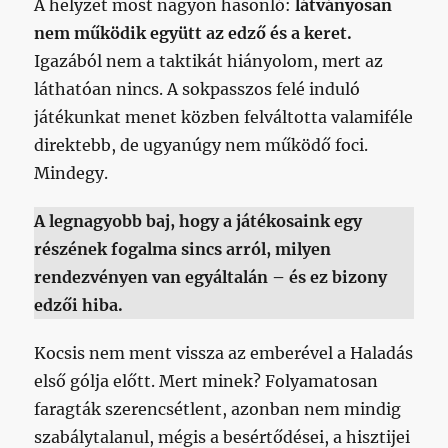
A helyzet most nagyon hasonló:
látványosan
nem működik együtt az edző és a keret.
Igazából nem a taktikát hiányolom, mert az
láthatóan nincs. A sokpasszos felé induló
játékunkat menet közben felváltotta valamiféle
direktebb, de ugyanúgy nem működő foci.
Mindegy.
A legnagyobb baj, hogy a játékosaink egy
részének fogalma sincs arról, milyen
rendezvényen van egyáltalán – és ez bizony
edzői hiba.
Kocsis nem ment vissza az emberével a Haladás
első gólja előtt. Mert minek? Folyamatosan
faragták szerencsétlent, azonban nem mindig
szabálytalanul, mégis a besértődései, a hisztijei