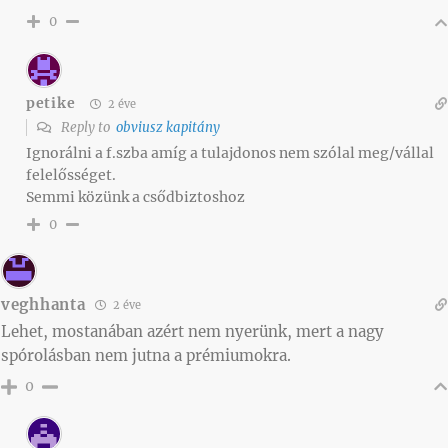
0
petike
2 éve
Reply to
obviusz kapitány
Ignorálni a f.szba amíg a tulajdonos nem szólal meg/vállal
felelősséget.
Semmi közünk a csődbiztoshoz
0
veghhanta
2 éve
Lehet, mostanában azért nem nyerünk, mert a nagy
spórolásban nem jutna a prémiumokra.
0