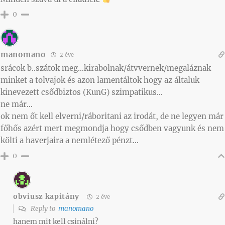
0
manomano
2 éve
srácok b..szátok meg…kirabolnak/átvvernek/megaláznak
minket a tolvajok és azon lamentáltok hogy az általuk
kinevezett csődbiztos (KunG) szimpatikus…
ne már…
ok nem őt kell elverni/ráboritani az irodát, de ne legyen már
főhős azért mert megmondja hogy csődben vagyunk és nem
költi a haverjaira a nemlétező pénzt…
0
obviusz kapitány
2 éve
Reply to
manomano
hanem mit kell csinálni?