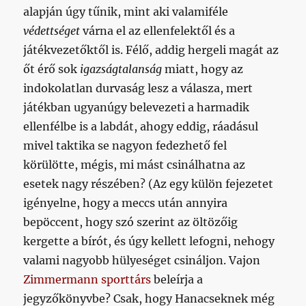
alapján úgy tűnik, mint aki valamiféle
védettséget
várna el az ellenfelektől és a
játékvezetőktől is. Félő, addig hergeli magát az
őt érő sok
igazságtalanság
miatt, hogy az
indokolatlan durvaság lesz a válasza, mert
játékban ugyanúgy belevezeti a harmadik
ellenfélbe is a labdát, ahogy eddig, ráadásul
mivel taktika se nagyon fedezhető fel
körülötte, mégis, mi mást csinálhatna az
esetek nagy részében? (Az egy külön fejezetet
igényelne, hogy a meccs után annyira
bepöccent, hogy szó szerint az öltözőig
kergette a bírót, és úgy kellett lefogni, nehogy
valami nagyobb hülyeséget csináljon. Vajon
Zimmermann sporttárs
beleírja a
jegyzőkönyvbe? Csak, hogy Hanacseknek még