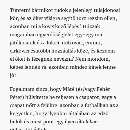
Tüntetni bármikor tudok a jelenlegi tulajdonosi
kör, és az őket világra segítő torz rezsim ellen,
azonban mi a következő lépés? Húzzak
magamban egyenlőségjelet egy-egy mai
játékosunk és a lukici, mitrovici, ennini,
cirkovici ésatöbbi hozzáállás közé, és kezdem
el őket is féregnek nevezni? Nem mondom,
képes lennék rá, azonban mindez kinek lenne
jó?
Fogalmam sincs, hogy Máté (és/vagy Fehér
Péter) hülyítette be teljesen a csapatot, vagy a
csapat nőtt a fejükre, azonban a futballban az a
kegyetlen, hogy ilyenkor általában az edző
bukik és most pont egy ilyen
általában
pillanatot élünk.