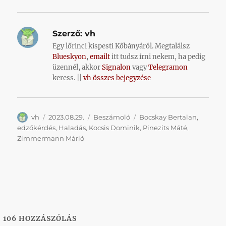
Szerző:
vh
Egy lőrinci kispesti Kőbányáról. Megtalálsz
Blueskyon
,
emailt
itt tudsz írni nekem, ha pedig
üzennél, akkor
Signalon
vagy
Telegramon
keress. ||
vh összes bejegyzése
Szerző
Közzétéve
Kategória
Címke
vh
2023.08.29.
Beszámoló
Bocskay Bertalan
,
edzőkérdés
,
Haladás
,
Kocsis Dominik
,
Pinezits Máté
,
Zimmermann Márió
106
HOZZÁSZÓLÁS