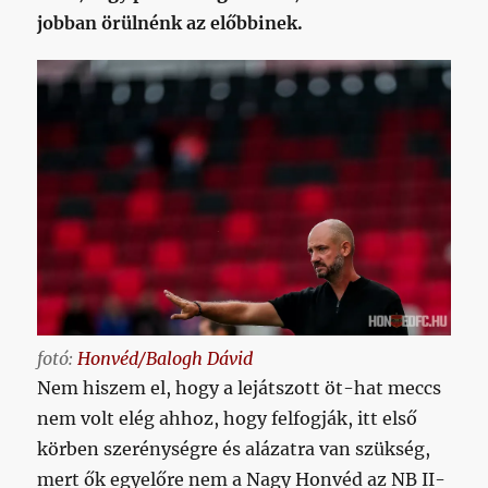
jobban örülnénk az előbbinek.
fotó:
Honvéd/Balogh Dávid
Nem hiszem el, hogy a lejátszott öt-hat meccs
nem volt elég ahhoz, hogy felfogják, itt első
körben szerénységre és alázatra van szükség,
mert ők egyelőre nem a Nagy Honvéd az NB II-