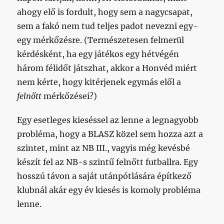
ahogy elő is fordult, hogy sem a nagycsapat,
sem a fakó nem tud teljes padot nevezni egy-
egy mérkőzésre. (Természetesen felmerül
kérdésként, ha egy játékos egy hétvégén
három félidőt játszhat, akkor a Honvéd miért
nem kérte, hogy kitérjenek egymás elől a
felnőtt
mérkőzései?)
Egy esetleges kieséssel az lenne a legnagyobb
probléma, hogy a BLASZ közel sem hozza azt a
szintet, mint az NB III., vagyis még kevésbé
készít fel az NB-s szintű felnőtt futballra. Egy
hosszú távon a saját utánpótlására építkező
klubnál akár egy év kiesés is komoly probléma
lenne.