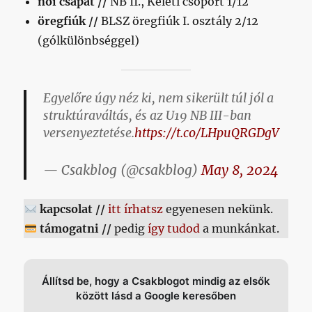
női csapat //
NB II., Keleti csoport 1/12
öregfiúk //
BLSZ öregfiúk I. osztály 2/12
(gólkülönbséggel)
Egyelőre úgy néz ki, nem sikerült túl jól a
struktúraváltás, és az U19 NB III-ban
versenyeztetése.
https://t.co/LHpuQRGDgV
— Csakblog (@csakblog)
May 8, 2024
kapcsolat //
itt írhatsz
egyenesen nekünk.
támogatni //
pedig
így tudod
a munkánkat.
Állítsd be, hogy a Csakblogot mindig az elsők
között lásd a Google keresőben