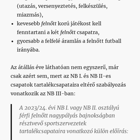
(utazás, versenyeztetés, felkészülés,
miazmás),
kevesebb
felnőtt
korú játékost kell
fenntartani a két
felnőtt
csapatra,
gyorsabb a felfelé áramlás a felnőtt futball
irányába.
Az átállás éve láthatóan nem egyszerű, már
csak azért sem, mert az NB I. és NB II-es
csapatok tartalékcsapataira eltérő szabályozás
vonatkozik az NB III-ban:
A 2023/24. évi NB I. vagy NB II. osztályú
férfi felnőtt nagypályás bajnokságban
résztvevő sportszervezetek
tartalékcsapataira vonatkozó külön előírás: