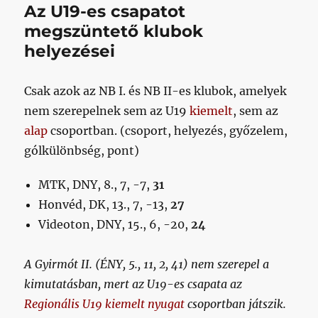
Az U19-es csapatot
megszüntető klubok
helyezései
Csak azok az NB I. és NB II-es klubok, amelyek
nem szerepelnek sem az U19
kiemelt
, sem az
alap
csoportban. (csoport, helyezés, győzelem,
gólkülönbség, pont)
MTK, DNY, 8., 7, -7,
31
Honvéd, DK, 13., 7, -13,
27
Videoton, DNY, 15., 6, -20,
24
A Gyirmót II. (ÉNY, 5., 11, 2, 41) nem szerepel a
kimutatásban, mert az U19-es csapata az
Regionális U19 kiemelt nyugat
csoportban játszik.