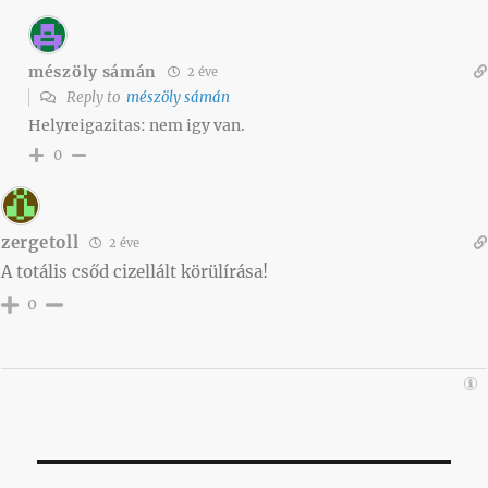
mészöly sámán
2 éve
Reply to
mészöly sámán
Helyreigazitas: nem igy van.
0
zergetoll
2 éve
A totális csőd cizellált körülírása!
0