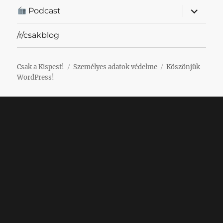
almenü
Podcast
szétnyit
/r/csakblog
Csak a Kispest!
Személyes adatok védelme
Köszönjük
WordPress!