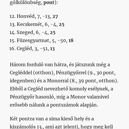
gólkülönbség,
pont
):
Honvéd, 7, -13,
27
Kecskemét, 6, -4,
25
Szeged, 6, -4,
25
Füzesgyarmat, 5, -50,
18
Cegléd, 3, -51,
13
Három forduló van hátra, és játszunk még a
Cegléddel (otthon), Pénzügyőrrel (9., 30 pont,
idegenben) és a Monorral (8., 39 pont, otthon).
Ebből a Cegléd nevezhető komoly esélynek, a
Pénzügyőr hasonló, míg a Monor valamivel
erősebb nálunk a pontszámok alapján.
Két pontra van a sima kieső hely és a
kiszámolós 13., ami azt jelenti, hogy meg kell