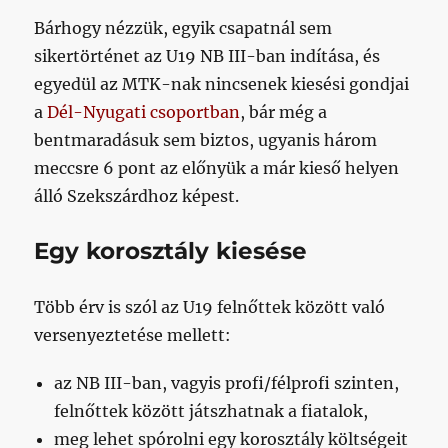
Bárhogy nézzük, egyik csapatnál sem
sikertörténet az U19 NB III-ban indítása, és
egyedül az MTK-nak nincsenek kiesési gondjai
a
Dél-Nyugati csoportban
, bár még a
bentmaradásuk sem biztos, ugyanis három
meccsre 6 pont az előnyük a már kieső helyen
álló Szekszárdhoz képest.
Egy korosztály kiesése
Több érv is szól az U19 felnőttek között való
versenyeztetése mellett:
az NB III-ban, vagyis profi/félprofi szinten,
felnőttek között játszhatnak a fiatalok,
meg lehet spórolni egy korosztály költségeit