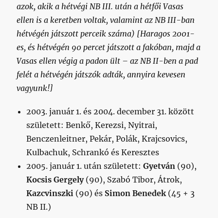
azok, akik a hétvégi NB III. után a hétfői Vasas
ellen is a keretben voltak, valamint az NB III-ban
hétvégén játszott perceik száma)
[Haragos 2001-
es, és hétvégén 90 percet játszott a fakóban, majd a
Vasas ellen végig a padon ült – az NB II-ben a pad
felét a hétvégén játszók adták, annyira kevesen
vagyunk!]
2003. január 1. és 2004. december 31. között
született: Benkő, Kerezsi, Nyitrai,
Benczenleitner, Pekár, Polák, Krajcsovics,
Kulbachuk, Schrankó és Keresztes
2005. január 1. után született:
Gyetván
(90),
Kocsis Gergely
(90), Szabó Tibor, Átrok,
Kazcvinszki
(90) és
Simon Benedek
(45 + 3
NB II.)