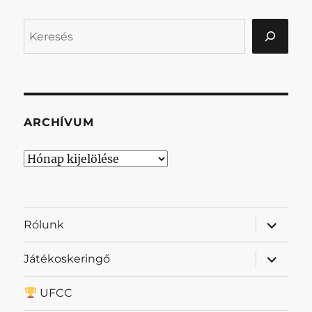
Keresés
ARCHÍVUM
Archívum
almenü
Rólunk
szétnyit
almenü
Játékoskeringő
szétnyit
UFCC