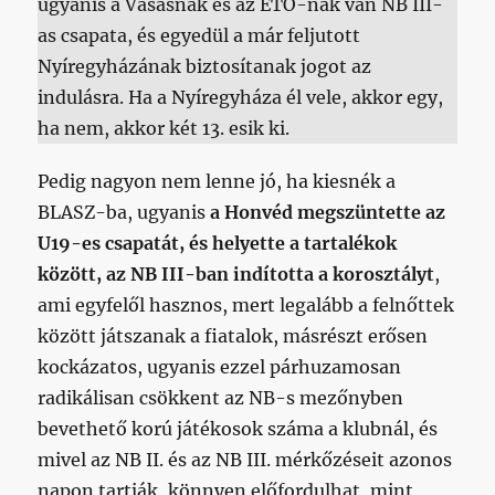
ugyanis a Vasasnak és az ETO-nak van NB III-
as csapata, és egyedül a már feljutott
Nyíregyházának biztosítanak jogot az
indulásra. Ha a Nyíregyháza él vele, akkor egy,
ha nem, akkor két 13. esik ki.
Pedig nagyon nem lenne jó, ha kiesnék a
BLASZ-ba, ugyanis
a Honvéd megszüntette az
U19-es csapatát, és helyette a tartalékok
között, az NB III-ban indította a korosztályt
,
ami egyfelől hasznos, mert legalább a felnőttek
között játszanak a fiatalok, másrészt erősen
kockázatos, ugyanis ezzel párhuzamosan
radikálisan csökkent az NB-s mezőnyben
bevethető korú játékosok száma a klubnál, és
mivel az NB II. és az NB III. mérkőzéseit azonos
napon tartják, könnyen előfordulhat, mint