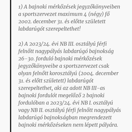
1) A bajnoki mérkőzések jegyzőkönyveiben
a sportszervezet maximum 4 (négy) fő
2002. december 31. és előtte született
labdarúgót szerepeltethet!
2) A 2023/24. évi NB III. osztályú férfi
felnőtt nagypályás labdarúgó bajnokság
26-30. forduló bajnoki mérkőzések
jegyzőkönyveibe a sportszervezet csak
olyan felnőtt korosztályú (2004. december
31. és előtt született) labdarúgót
szerepeltethet, aki az adott NB III-as
bajnoki fordulót megelőző 2 bajnoki
fordulóban a 2023/24. évi NB I. osztályú
vagy NB II. osztályú férfi felnőtt nagypályás
labdarúgó bajnokságban megrendezett
bajnoki mérkőzéseken nem lépett pályára.