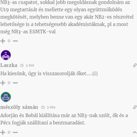
NB3-as csapatot, sokkal jobb megoldásnak gondolnám az
U19 megtartását és mellette egy olyan együttműködés
megkötését, melyben benne van egy akár NB2-es részvétel
lehetősége is a tehetségesebb akadémistáknak, pl a most
még NB3-as ESMTK-val
0
Laszka
2 éve
Ha kiesünk, úgy is visszasorolják őket…..(i)
0
mészöly sámán
2 éve
Adorján és Bobál kiállítása már az NB3-nak szólt, ők és a
Pécs fogják szállítani a bentmaradást.
0