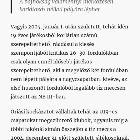
A bajnokság valamennyi mérkőzésén
korlátozás nélkül pályára léphet.
Vagyis 2005. január 1. után született, tehát idén
19 éves játékosból korlátlan számú
szerepeltethető, ráadásul a kiesés
szempontjából kritikus 26-30. fordulókban
csak olyan ennél idősebb játékos
szerepeltethető, aki a megelőző két fordulóban
nem lépett pályára a nagycsapatban, kivéve, az
első huszonöt fordulóból legalább tíz meccsen
játszott az NB III-ban.
Óriási kockázatot vállaltak tehát az U19-es
csapatukat megszüntető klubok, ugyanis míg a
többi fakónál simán összejön a tíz meccs a
2004. december 31. előtt született játékosoknál,