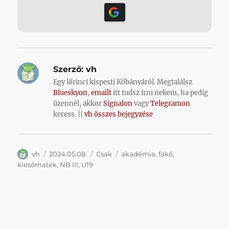
Szerző:
vh
Egy lőrinci kispesti Kőbányáról. Megtalálsz
Blueskyon
,
emailt
itt tudsz írni nekem, ha pedig
üzennél, akkor
Signalon
vagy
Telegramon
keress. ||
vh összes bejegyzése
Szerző
Közzétéve
Kategória
Címke
vh
2024.05.08.
Csak
akadémia
,
fakó
,
kiesőmatek
,
NB III
,
U19