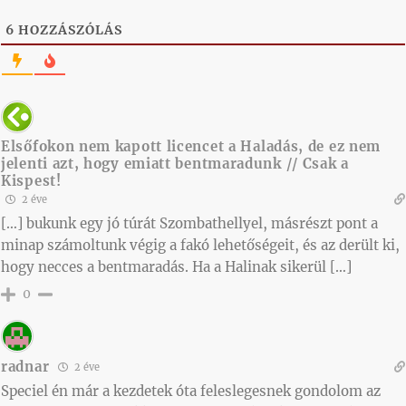
6
HOZZÁSZÓLÁS
Elsőfokon nem kapott licencet a Haladás, de ez nem
jelenti azt, hogy emiatt bentmaradunk // Csak a
Kispest!
2 éve
[…] bukunk egy jó túrát Szombathellyel, másrészt pont a
minap számoltunk végig a fakó lehetőségeit, és az derült ki,
hogy necces a bentmaradás. Ha a Halinak sikerül […]
0
radnar
2 éve
Speciel én már a kezdetek óta feleslegesnek gondolom az