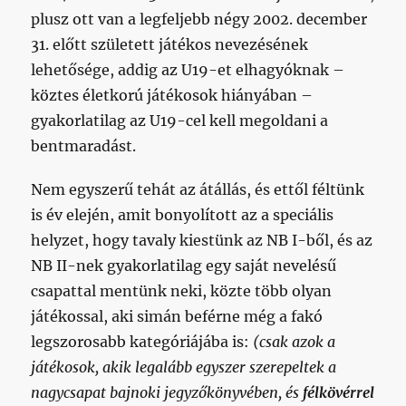
plusz ott van a legfeljebb négy 2002. december
31. előtt született játékos nevezésének
lehetősége, addig az U19-et elhagyóknak –
köztes életkorú játékosok hiányában –
gyakorlatilag az U19-cel kell megoldani a
bentmaradást.
Nem egyszerű tehát az átállás, és ettől féltünk
is év elején, amit bonyolított az a speciális
helyzet, hogy tavaly kiestünk az NB I-ből, és az
NB II-nek gyakorlatilag egy saját nevelésű
csapattal mentünk neki, közte több olyan
játékossal, aki simán beférne még a fakó
legszorosabb kategóriájába is:
(csak azok a
játékosok, akik legalább egyszer szerepeltek a
nagycsapat bajnoki jegyzőkönyvében, és
félkövérrel