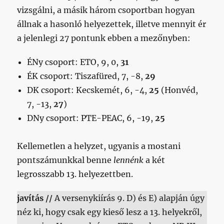
vizsgálni, a másik három csoportban hogyan
állnak a hasonló helyezettek, illetve mennyit ér
a jelenlegi 27 pontunk ebben a mezőnyben:
ÉNy csoport: ETO, 9, 0,
31
ÉK csoport: Tiszafüred, 7, -8,
29
DK csoport: Kecskemét, 6, -4,
25
(Honvéd,
7, -13,
27
)
DNy csoport: PTE-PEAC, 6, -19,
25
Kellemetlen a helyzet, ugyanis a mostani
pontszámunkkal benne
lennénk
a két
legrosszabb 13. helyezettben.
javítás //
A versenykiírás 9. D) és E) alapján úgy
néz ki, hogy csak egy kieső lesz a 13. helyekről,