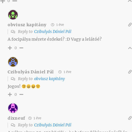
0
obviusz kapitány
1 éve
Reply to
Czibulyás Dániel Pál
A focipálya mérete érdekel? :D Vagy a lelátóé?
0
Czibulyás Dániel Pál
1 éve
Reply to
obviusz kapitány
Jogos!
0
dixneuf
1 éve
Reply to
Czibulyás Dániel Pál