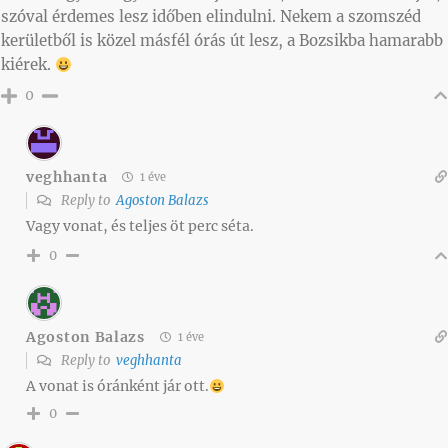
szóval érdemes lesz időben elindulni. Nekem a szomszéd
kerületből is közel másfél órás út lesz, a Bozsikba hamarabb
kiérek.
0
veghhanta
1 éve
Reply to
Agoston Balazs
Vagy vonat, és teljes öt perc séta.
0
Agoston Balazs
1 éve
Reply to
veghhanta
A vonat is óránként jár ott.
0