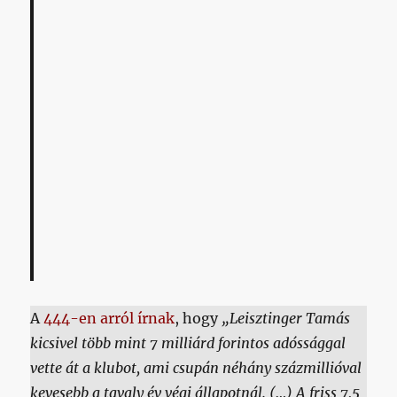
A
444-en arról írnak
, hogy
„Leisztinger Tamás
kicsivel több mint 7 milliárd forintos adóssággal
vette át a klubot, ami csupán néhány százmillióval
kevesebb a tavaly év végi állapotnál. (…) A friss 7,5