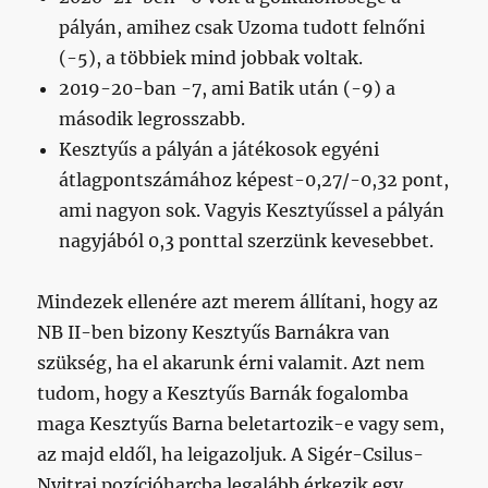
pályán, amihez csak Uzoma tudott felnőni
(-5), a többiek mind jobbak voltak.
2019-20-ban -7, ami Batik után (-9) a
második legrosszabb.
Kesztyűs a pályán a játékosok egyéni
átlagpontszámához képest-0,27/-0,32 pont,
ami nagyon sok. Vagyis Kesztyűssel a pályán
nagyjából 0,3 ponttal szerzünk kevesebbet.
Mindezek ellenére azt merem állítani, hogy az
NB II-ben bizony Kesztyűs Barnákra van
szükség, ha el akarunk érni valamit. Azt nem
tudom, hogy a Kesztyűs Barnák fogalomba
maga Kesztyűs Barna beletartozik-e vagy sem,
az majd eldől, ha leigazoljuk. A Sigér-Csilus-
Nyitrai pozícióharcba legalább érkezik egy