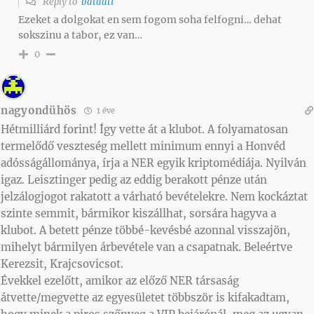
Reply to
bataati
Ezeket a dolgokat en sem fogom soha felfogni… dehat
sokszinu a tabor, ez van…
0
nagyondühös
1 éve
Hétmilliárd forint! Így vette át a klubot. A folyamatosan
termelődő veszteség mellett minimum ennyi a Honvéd
adósságállománya, írja a NER egyik kriptomédiája. Nyilván
igaz. Leisztinger pedig az eddig berakott pénze után
jelzálogjogot rakatott a várható bevételekre. Nem kockáztat
szinte semmit, bármikor kiszállhat, sorsára hagyva a
klubot. A betett pénze többé-kevésbé azonnal visszajön,
mihelyt bármilyen árbevétele van a csapatnak. Beleértve
Kerezsit, Krajcsovicsot.
Évekkel ezelőtt, amikor az előző NER társaság
átvette/megvette az egyesületet többször is kifakadtam,