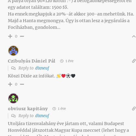
A pálya olyan 90×120 körüli :-) a befogadóképességéről én
egy adatot találtam: 1500 fő.
Ha ennek megkapjuk a 20%-át akkor 300-an mehetünk. Ha.
Majd a Hanta megmongya. Úgy is ottan lesz a jegyárulás a
Fociházban, gondolom…
0
Czibulyás Dániel Pál
1 éve
Reply to
dixneuf
Köszi Dixie az infókat.
0
obviusz kapitány
1 éve
Reply to
dixneuf
Utoljára tizenvalahány éve jártam ott, valami Budapest
Honvéddal játszottak Magyar Kupa meccset (lehet hogy a