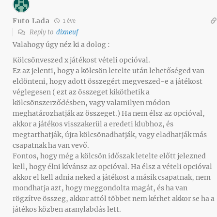
Futo Lada
1 éve
Reply to
dixneuf
Valahogy úgy néz ki a dolog :
Kölcsönveszed x játékost vételi opcióval.
Ez az jelenti, hogy a kölcsön letelte után lehetőséged van
eldönteni, hogy adott összegért megveszed-e a játékost
véglegesen ( ezt az összeget kiköthetik a
kölcsönszerződésben, vagy valamilyen módon
meghatározhatják az összeget.) Ha nem élsz az opcióval,
akkor a játékos visszakerül a eredeti klubhoz, és
megtarthatják, újra kölcsönadhatják, vagy eladhatják más
csapatnak ha van vevő.
Fontos, hogy még a kölcsön időszak letelte előtt jelezned
kell, hogy élni kívánsz az opcióval. Ha élsz a vételi opcióval
akkor el kell adnia neked a játékost a másik csapatnak, nem
mondhatja azt, hogy meggondolta magát, és ha van
rögzítve összeg, akkor attól többet nem kérhet akkor se ha a
játékos közben aranylabdás lett.