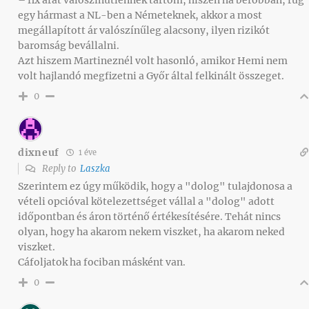
– fix árat valószínűtlennek tartom, hiszen ha berobban, rúg
egy hármast a NL-ben a Németeknek, akkor a most
megállapított ár valószínűleg alacsony, ilyen rizikót
baromság bevállalni.
Azt hiszem Martineznél volt hasonló, amikor Hemi nem
volt hajlandó megfizetni a Győr által felkinált összeget.
0
dixneuf
1 éve
Reply to
Laszka
Szerintem ez úgy működik, hogy a "dolog" tulajdonosa a
vételi opcióval kötelezettséget vállal a "dolog" adott
időpontban és áron történő értékesítésére. Tehát nincs
olyan, hogy ha akarom nekem viszket, ha akarom neked
viszket.
Cáfoljatok ha fociban másként van.
0