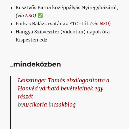
Kesztyűs Barna középpályás Nyíregyházáról,
(via
NSO
)
Farkas Balázs csatár az ETO-tól.
(via
NSO
)
Hangya Szilveszter (Videoton) napok óta
Kispesten edz.
_mindeközben
Leisztinger Tamás elzálogosította a
Honvéd várható bevételeinek egy
részét
by
u/cikoria
in
csakblog