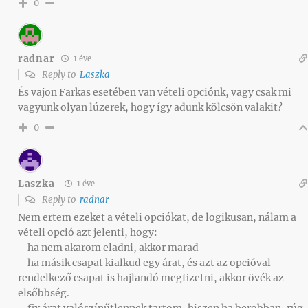
0
radnar
1 éve
Reply to
Laszka
És vajon Farkas esetében van vételi opciónk, vagy csak mi
vagyunk olyan lúzerek, hogy így adunk kölcsön valakit?
0
Laszka
1 éve
Reply to
radnar
Nem ertem ezeket a vételi opciókat, de logikusan, nálam a
vételi opció azt jelenti, hogy:
– ha nem akarom eladni, akkor marad
– ha másik csapat kialkud egy árat, és azt az opcióval
rendelkező csapat is hajlandó megfizetni, akkor övék az
elsőbbség.