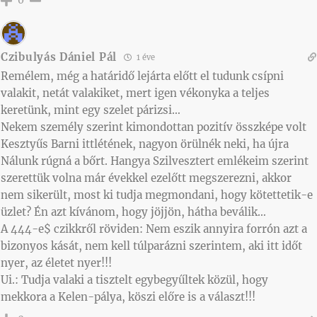
0
Czibulyás Dániel Pál
1 éve
Remélem, még a határidő lejárta előtt el tudunk csípni
valakit, netát valakiket, mert igen vékonyka a teljes
keretünk, mint egy szelet párizsi…
Nekem személy szerint kimondottan pozitív összképe volt
Kesztyűs Barni ittlétének, nagyon örülnék neki, ha újra
Nálunk rúgná a bőrt. Hangya Szilvesztert emlékeim szerint
szerettük volna már évekkel ezelőtt megszerezni, akkor
nem sikerült, most ki tudja megmondani, hogy kötettetik-e
üzlet? Én azt kívánom, hogy jöjjön, hátha beválik…
A 444-e$ czikkről röviden: Nem eszik annyira forrón azt a
bizonyos kását, nem kell túlparázni szerintem, aki itt időt
nyer, az életet nyer!!!
Ui.: Tudja valaki a tisztelt egybegyűltek közül, hogy
mekkora a Kelen-pálya, köszi előre is a választ!!!