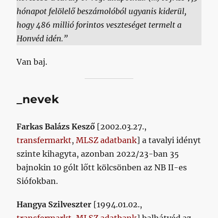
hónapot felölelő beszámolóból ugyanis kiderül,
hogy 486 millió forintos veszteséget termelt a
Honvéd idén.”
Van baj.
_nevek
Farkas Balázs Kesző
[2002.03.27.,
transfermarkt
,
MLSZ adatbank
] a tavalyi idényt
szinte kihagyta, azonban 2022/23-ban 35
bajnokin 10 gólt lőtt kölcsönben az NB II-es
Siófokban.
Hangya Szilveszter
[1994.01.02.,