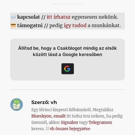
kapcsolat //
itt írhatsz
egyenesen nekünk.
támogatni //
pedig
így tudod
a munkánkat.
Állítsd be, hogy a Csakblogot mindig az elsők
között lásd a Google keresőben
Szerző:
vh
Egy lőrinci kispesti Kőbányáról. Megtalálsz
Blueskyon
,
emailt
itt tudsz írni nekem, ha pedig
üzennél, akkor
Signalon
vagy
Telegramon
keress. ||
vh összes bejegyzése