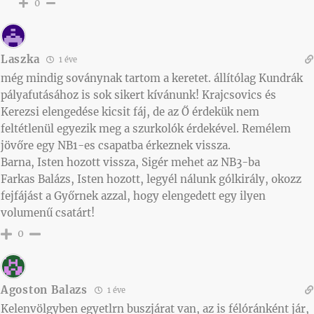
0
Laszka
1 éve
még mindig soványnak tartom a keretet. állítólag Kundrák
pályafutásához is sok sikert kívánunk! Krajcsovics és
Kerezsi elengedése kicsit fáj, de az Ő érdekük nem
feltétlenül egyezik meg a szurkolók érdekével. Remélem
jövőre egy NB1-es csapatba érkeznek vissza.
Barna, Isten hozott vissza, Sigér mehet az NB3-ba
Farkas Balázs, Isten hozott, legyél nálunk gólkirály, okozz
fejfájást a Győrnek azzal, hogy elengedett egy ilyen
volumenű csatárt!
0
Agoston Balazs
1 éve
Kelenvölgyben egyetlrn buszjárat van, az is félóránként jár,