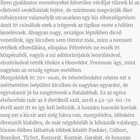
ilyen gyalázatos eseményeket követően vérdíjat tűznek ki az
elkövető senkiháziak fejére, de minimum megvárják őket
néhányszor valamelyik utcasarkon egy kis elbeszélgetésre.
Amit itt csináltak ezek a trógerek az tipikus esete a hűtlen
kezelésnek. Ahogyan nagy, országos léptékben dicső
vezetőink, úgy kicsiben sem történt más, mint a nemzeti
értékek elherdálása, ellopása. Félreértés ne essék itt
közpénzből, vagyis a mi adóforintjaink lenyúlásával,
elszórásával tették tönkre a Honvédot. Pontosan úgy, mint
nagyban az ország egésze esetében.
Morgolódok itt 70+-osan, és tehetetlenként nézem ezt a
mérhetetlen leépülést kicsiben és nagyban egyaránt, de
egyvalamit jó ha megértenek a fiatalabbak. Ez az egész
elsősorbán már az ő életükről szól, arról a 40-50-60-70
évről amit itt és így kell leélniük. A hozzám hasonló korúak
meg ezt a kicsit ami még hátra van, morgolódva, időnként
ébresztőt kiabálva, de már négykézláb is kihúzzák valahogy,
hiszen élőben láthattuk többek között Puskást, Czibort,
Bozsikot, Tichyt, Komorát, Kozmát, Garabát, és hosszan