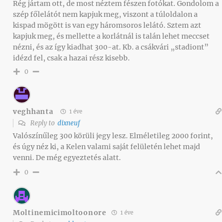
Rég jártam ott, de most néztem fészen fotókat. Gondolom a
szép főlelátót nem kapjuk meg, viszont a túloldalon a
kispad mögött is van egy háromsoros lelátó. Sztem azt
kapjuk meg, és mellette a korlátnál is talán lehet meccset
nézni, és az így kiadhat 300-at. Kb. a csákvári „stadiont”
idézd fel, csak a hazai rész kisebb.
0
veghhanta
1 éve
Reply to
dixneuf
Valószínűleg 300 körüli jegy lesz. Elméletileg 2000 forint,
és úgy néz ki, a Kelen valami saját felületén lehet majd
venni. De még egyeztetés alatt.
0
Moltinemicimoltoonore
1 éve