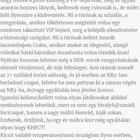
hogy minek a piros szőnyeg a VIP bejárónál, meg az ugyan
aranyos hostess lányok, kedvesek meg csinosak is, de miért
költ ilyesmire a klubvezetés. Mi a túrónak az urizálás, a
rongyrázás, amikor tökéletesen megfelelt volna egy
rendesen takarított VIP bejáró, meg a belépők ellenőrzésére
a biztonsági szolgálat. Mi a túrónak kellett Azurák
faszombajom Csaba, amikor azokat az idegesítő, zizegő
videókat bárki bármikor összehozta volna töredék áron!
Nyilván hosszan lehetne még a NER-encek rongyrázásának
elemeit részletezni, de már felesleges. Ami utánuk maradt
az 7+ milliárd forint adósság, és jó esetben az NB2-ben
botladozó csapat, feltéve ha nem pottyan ki a szezon végén
az NB3-ba, és/vagy egyáltalán lesz jövőre licence.
Igazolni kellene/kellett volna olyan játékosokat akikkel
eredményesek lehetünk, mert ez nem egy bivalyb@sznádi
focicsapat, hanem a nagy múltú Honvéd, írják sokan.
Emberek, örüljünk, ha egy év múlva lesz még egyáltalán
olyan hogy KHFC!!!
Kicsit vadabb temperamentumú országban ilyen esetben,