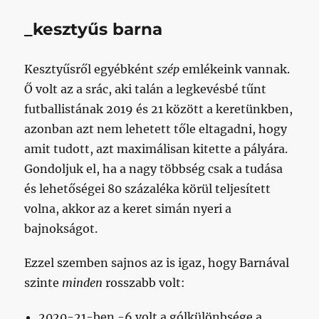
_kesztyűs barna
Kesztyűsről egyébként
szép
emlékeink vannak.
Ő volt az a srác, aki talán a legkevésbé tűnt
futballistának 2019 és 21 között a keretünkben,
azonban azt nem lehetett tőle eltagadni, hogy
amit tudott, azt maximálisan kitette a pályára.
Gondoljuk el, ha a nagy többség csak a tudása
és lehetőségei 80 százaléka körül teljesített
volna, akkor az a keret simán nyeri a
bajnokságot.
Ezzel szemben sajnos az is igaz, hogy Barnával
szinte
minden
rosszabb volt:
2020-21-ben -6 volt a gólkülönbsége a