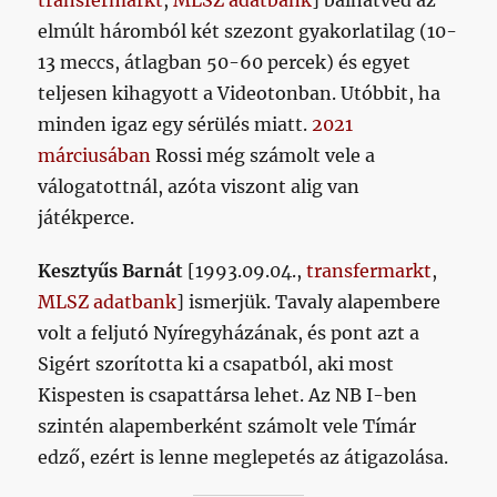
transfermarkt
,
MLSZ adatbank
] balhátvéd az
elmúlt háromból két szezont gyakorlatilag (10-
13 meccs, átlagban 50-60 percek) és egyet
teljesen kihagyott a Videotonban. Utóbbit, ha
minden igaz egy sérülés miatt.
2021
márciusában
Rossi még számolt vele a
válogatottnál, azóta viszont alig van
játékperce.
Kesztyűs Barnát
[1993.09.04.,
transfermarkt
,
MLSZ adatbank
] ismerjük. Tavaly alapembere
volt a feljutó Nyíregyházának, és pont azt a
Sigért szorította ki a csapatból, aki most
Kispesten is csapattársa lehet. Az NB I-ben
szintén alapemberként számolt vele Tímár
edző, ezért is lenne meglepetés az átigazolása.