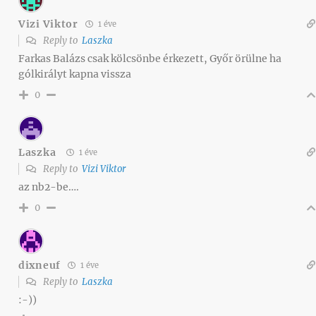
Vizi Viktor
1 éve
Reply to
Laszka
Farkas Balázs csak kölcsönbe érkezett, Győr örülne ha
gólkirályt kapna vissza
0
Laszka
1 éve
Reply to
Vizi Viktor
az nb2-be….
0
dixneuf
1 éve
Reply to
Laszka
:-))