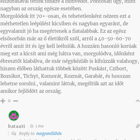
elszórásával tették tönkre a Honvédot. Pontosan úgy, mint
nagyban az ország egésze esetében.
Morgolódok itt 70+-osan, és tehetetlenként nézem ezt a
mérhetetlen leépülést kicsiben és nagyban egyaránt, de
egyvalamit jó ha megértenek a fiatalabbak. Ez az egész
elsősorbán már az ő életükről szól, arról a 40-50-60-70
évről amit itt és így kell leélniük. A hozzám hasonló korúak
meg ezt a kicsit ami még hátra van, morgolódva, időnként
ébresztőt kiabálva, de már négykézláb is kihúzzák valahogy,
hiszen élőben láthattuk többek között Puskást, Czibort,
Bozsikot, Tichyt, Komorát, Kozmát, Garabát, és hosszan
lehetne sorolni., valamint láttuk, megéltük azt az időt
amikor fejlődött az ország.
0
bataati
1 éve
Reply to
nagyondühös