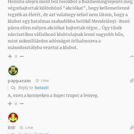
Hemibá idején ment teli torokból a Buzihemingvéjezés meg
végrehajtottak különböző "akciókat", hogy kellemetlenné
tegyék az életét, de azt valahogy sehol nem látom, hogy a
klubot egy hatalmas szakadékba belökő Mendelényi-Bozó
páros ellen milyen akciókat hajtottak végre… Úgy tűnik
nárcisztikus vállalkozó klubtulajnak lenni nagyobb bűn,
mint sokmilliárdos adósságot felhalmozva a
másodosztályba vezetni a klubot.
0
papparam
1 éve
Reply to
bataati
A, ezen a kornyeken a Super truper a lenyeg.
0
RW
1 éve