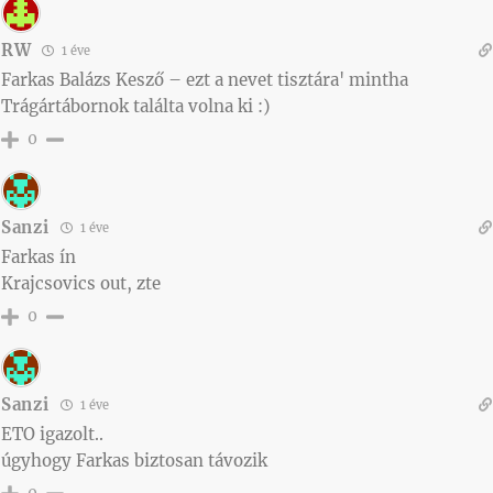
RW
1 éve
Farkas Balázs Kesző – ezt a nevet tisztára' mintha
Trágártábornok találta volna ki :)
0
Sanzi
1 éve
Farkas ín
Krajcsovics out, zte
0
Sanzi
1 éve
ETO igazolt..
úgyhogy Farkas biztosan távozik