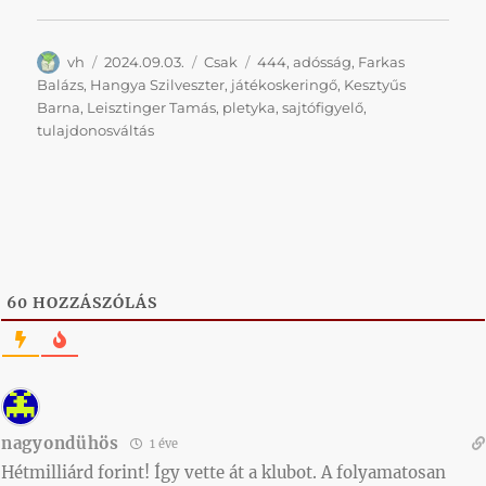
Szerző
Közzétéve
Kategória
Címke
vh
2024.09.03.
Csak
444
,
adósság
,
Farkas
Balázs
,
Hangya Szilveszter
,
játékoskeringő
,
Kesztyűs
Barna
,
Leisztinger Tamás
,
pletyka
,
sajtófigyelő
,
tulajdonosváltás
60
HOZZÁSZÓLÁS
nagyondühös
1 éve
Hétmilliárd forint! Így vette át a klubot. A folyamatosan