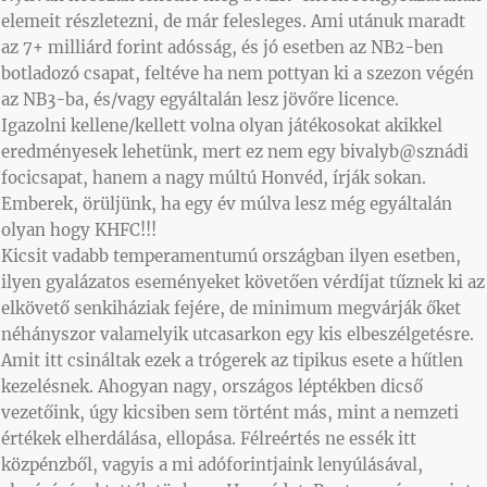
elemeit részletezni, de már felesleges. Ami utánuk maradt
az 7+ milliárd forint adósság, és jó esetben az NB2-ben
botladozó csapat, feltéve ha nem pottyan ki a szezon végén
az NB3-ba, és/vagy egyáltalán lesz jövőre licence.
Igazolni kellene/kellett volna olyan játékosokat akikkel
eredményesek lehetünk, mert ez nem egy bivalyb@sznádi
focicsapat, hanem a nagy múltú Honvéd, írják sokan.
Emberek, örüljünk, ha egy év múlva lesz még egyáltalán
olyan hogy KHFC!!!
Kicsit vadabb temperamentumú országban ilyen esetben,
ilyen gyalázatos eseményeket követően vérdíjat tűznek ki az
elkövető senkiháziak fejére, de minimum megvárják őket
néhányszor valamelyik utcasarkon egy kis elbeszélgetésre.
Amit itt csináltak ezek a trógerek az tipikus esete a hűtlen
kezelésnek. Ahogyan nagy, országos léptékben dicső
vezetőink, úgy kicsiben sem történt más, mint a nemzeti
értékek elherdálása, ellopása. Félreértés ne essék itt
közpénzből, vagyis a mi adóforintjaink lenyúlásával,