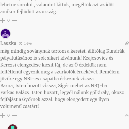
lehetne sorolni., valamint láttuk, megéltük azt az időt
amikor fejlődött az ország.
0
Laszka
1 éve
még mindig soványnak tartom a keretet. állítólag Kundrák
pályafutásához is sok sikert kívánunk! Krajcsovics és
Kerezsi elengedése kicsit fáj, de az Ő érdekük nem
feltétlenül egyezik meg a szurkolók érdekével. Remélem
jövőre egy NB1-es csapatba érkeznek vissza.
Barna, Isten hozott vissza, Sigér mehet az NB3-ba
Farkas Balázs, Isten hozott, legyél nálunk gólkirály, okozz
fejfájást a Győrnek azzal, hogy elengedett egy ilyen
volumenű csatárt!
0