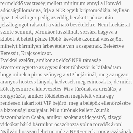
termelődő veszteség mellett minimum ennyi a Honvéd
adósságállománya, írja a NER egyik kriptomédiája. Nyilván
igaz. Leisztinger pedig az eddig berakott pénze után
jelzálogjogot rakatott a várható bevételekre. Nem kockáztat
szinte semmit, bármikor kiszállhat, sorsára hagyva a
klubot. A betett pénze többé-kevésbé azonnal visszajön,
mihelyt bármilyen árbevétele van a csapatnak. Beleértve
Kerezsit, Krajcsovicsot.
Évekkel ezelőtt, amikor az előző NER társaság
átvette/megvette az egyesületet többször is kifakadtam,
hogy minek a piros szőnyeg a VIP bejárónál, meg az ugyan
aranyos hostess lányok, kedvesek meg csinosak is, de miért
költ ilyesmire a klubvezetés. Mi a túrónak az urizálás, a
rongyrázás, amikor tökéletesen megfelelt volna egy
rendesen takarított VIP bejáró, meg a belépők ellenőrzésére
a biztonsági szolgálat. Mi a túrónak kellett Azurák
faszombajom Csaba, amikor azokat az idegesítő, zizegő
videókat bárki bármikor összehozta volna töredék áron!
Nyilván hosszan lehetne még a NER-encek rongyrázásának