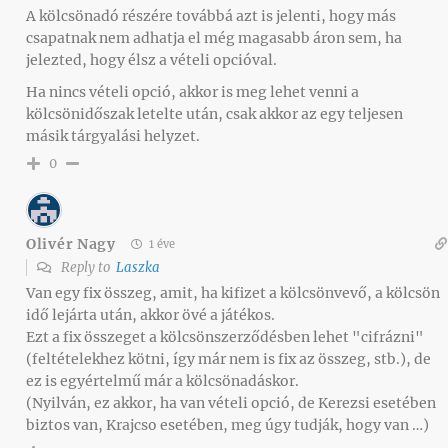
A kölcsönadó részére továbbá azt is jelenti, hogy más
csapatnak nem adhatja el még magasabb áron sem, ha
jelezted, hogy élsz a vételi opcióval.
Ha nincs vételi opció, akkor is meg lehet venni a
kölcsönidőszak letelte után, csak akkor az egy teljesen
másik tárgyalási helyzet.
0
Olivér Nagy
1 éve
Reply to
Laszka
Van egy fix összeg, amit, ha kifizet a kölcsönvevő, a kölcsön
idő lejárta után, akkor övé a játékos.
Ezt a fix összeget a kölcsönszerződésben lehet "cifrázni"
(feltételekhez kötni, így már nem is fix az összeg, stb.), de
ez is egyértelmű már a kölcsönadáskor.
(Nyilván, ez akkor, ha van vételi opció, de Kerezsi esetében
biztos van, Krajcso esetében, meg úgy tudják, hogy van …)