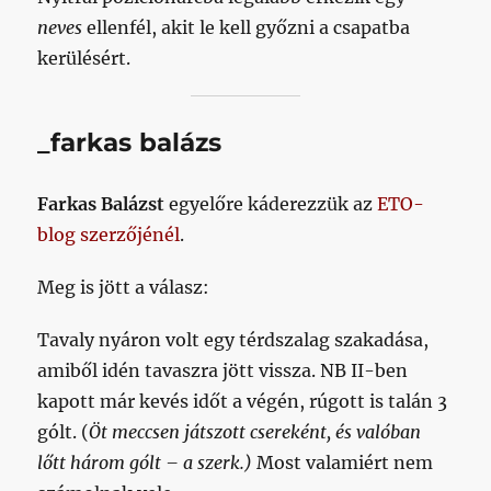
neves
ellenfél, akit le kell győzni a csapatba
kerülésért.
_farkas balázs
Farkas Balázst
egyelőre káderezzük az
ETO-
blog szerzőjénél
.
Meg is jött a válasz:
Tavaly nyáron volt egy térdszalag szakadása,
amiből idén tavaszra jött vissza. NB II-ben
kapott már kevés időt a végén, rúgott is talán 3
gólt. (
Öt meccsen játszott csereként, és valóban
lőtt három gólt – a szerk.)
Most valamiért nem