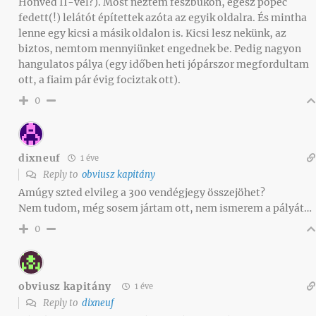
Honvéd II-vel?). Most néztem fészbukon, egész pöpec
fedett(!) lelátót építettek azóta az egyik oldalra. És mintha
lenne egy kicsi a másik oldalon is. Kicsi lesz nekünk, az
biztos, nemtom mennyiünket engednek be. Pedig nagyon
hangulatos pálya (egy időben heti jópárszor megfordultam
ott, a fiaim pár évig fociztak ott).
0
dixneuf
1 éve
Reply to
obviusz kapitány
Amúgy szted elvileg a 300 vendégjegy összejöhet?
Nem tudom, még sosem jártam ott, nem ismerem a pályát…
0
obviusz kapitány
1 éve
Reply to
dixneuf