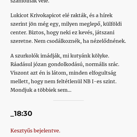
számolnak vele.
Lukicot Krivokapicot elé rakták, és a hírek
szerint jön még egy, milyen meglepő, külföldi
center. Biztos, hogy neki ez kevés, játszani
szeretne. Nem csodálkoznék, ha nézelődnének.
A szurkolók imádják, mi kutyánk kölyke.
Ráadásul józan gondolkodású, normális srác.
Viszont azt én is látom, minden elfogultság
mellett, hogy nem feltétlenül NB I-es szint.
Mondjuk a többiek sem…
_18:30
Kesztyűs bejelentve.