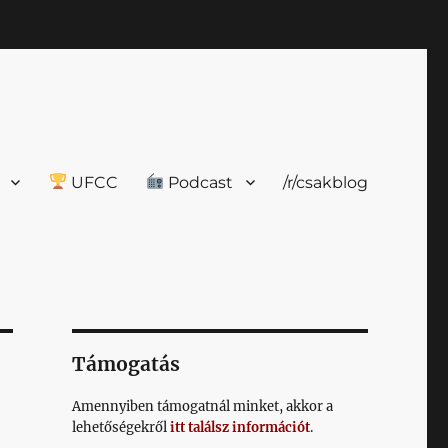
UFCC
Podcast
/r/csakblog
Támogatás
Amennyiben támogatnál minket, akkor a
lehetőségekről
itt találsz információt
.