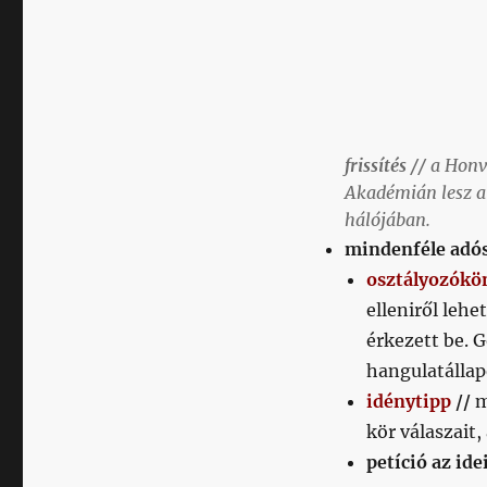
bejegyzéshez
frissítés //
a Honv
Akadémián lesz a
hálójában.
mindenféle adós
osztályozókö
elleniről leh
érkezett be. 
hangulatállap
idénytipp
//
m
kör válaszait,
petíció az ide