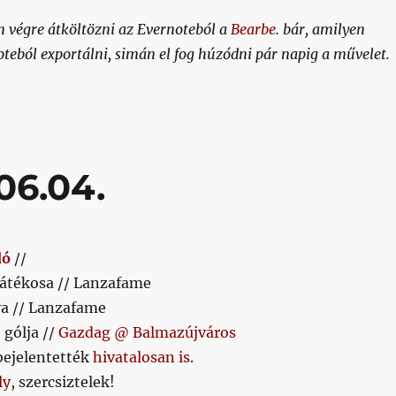
m végre átköltözni az Evernoteból a
Bearbe
. bár, amilyen
teból exportálni, simán el fog húzódni pár napig a művelet.
06.04.
dó
//
 játékosa // Lanzafame
lya // Lanzafame
 gólja //
Gazdag @ Balmazújváros
bejelentették
hivatalosan is
.
ly
, szercsiztelek!