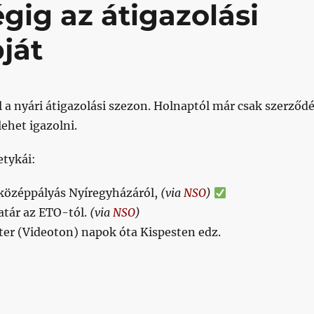
égig az átigazolási
ját
l a nyári átigazolási szezon. Holnaptól már csak szerződ
lehet igazolni.
etykái:
középpályás Nyíregyházáról,
(via
NSO
)
atár az ETO-tól.
(via
NSO
)
ter (Videoton) napok óta Kispesten edz.
 végig az átigazolási szezon utolsó napját”