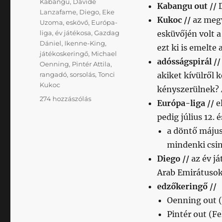
Kabangu
,
Davide
Kabangu out //
Lanzafame
,
Diego
,
Eke
Kukoc //
az megv
Uzoma
,
eskövő
,
Európa-
liga
,
év játékosa
,
Gazdag
esküvőjén volt a
Dániel
,
Ikenne-King
,
ezt ki is emelte 
játékoskeringő
,
Michael
adósságspirál //
Oenning
,
Pintér Attila
,
rangadó
,
sorsolás
,
Tonci
akiket kívülről 
Kukoc
kényszerülnek?
Napikispest
274 hozzászólás
Európa-liga //
e
2018.06.04.
pedig július 12. é
című
bejegyzéshez
a döntő május
mindenki csin
Diego //
az év já
Arab Emirátusok
edzőkeringő //
Oenning out 
Pintér out (Fe