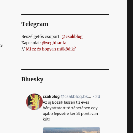
Telegram
Beszélgetős csoport:
@csakblog
Kapcsolat:
@veghhanta
és
//
Mi ez és hogyan működik?
Bluesky