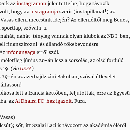
Dark az
instagramon
jelentette be, hogy távozik.
olt, hogy az
instagramja
szerit (instapillanat!) az
 Vasas elleni meccsünk idején? Az ellenféltől meg Benes,
a sportlap, szóval 1-1.
nahát, nahát, tényleg vannak olyan klubok az NB I-ben,
kell finanszírozni, és állandó tőkebevonásra
 Az
mfor anyaga
erről szól.
lméletileg június 20-án lesz a sorsolás, az első forduló
s 19.
(via
UEFA
)
 29-én az azerbajdzsáni Bakuban, szóval útlevelet
áltasson!
tékosa lett a francia kettőben, feljutottak, erre az Egyesü
ba, az
Al Dhafra FC-hez igazolt
. Fura.
(Vasas)
lcsút); sőt, itt Szalai Laci is távozott az akadémia éléről