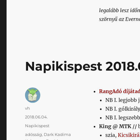
legalább lesz idő
szörnyű az Everno
Napikispest 2018.
RangAdó díjáta
NB I. legjobb
Szerző
vh
NB I. gólkirá
Közzétéve
2018.06.04.
NB I. legszebb
Kategória
Napikispest
King @ MTK //
Címke
adósság
,
Dark Kadima
szia,
Kicsikirá