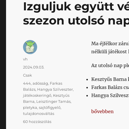
Izguljuk együtt v
szezon utolsó nap
Ma éjfélkor záru
nélküli játékost 
Szerző
vh
Az utolsó nap pl
Közzétéve
2024.09.03.
Kategória
Csak
Kesztyűs Barna 
Címke
444
,
adósság
,
Farkas
Farkas Balázs cs
Balázs
,
Hangya Szilveszter
,
Hangya Szilvesz
játékoskeringő
,
Kesztyűs
Barna
,
Leisztinger Tamás
,
pletyka
,
sajtófigyelő
,
„Izguljuk együtt
bővebben
tulajdonosváltás
Izguljuk
60 hozzászólás
együtt