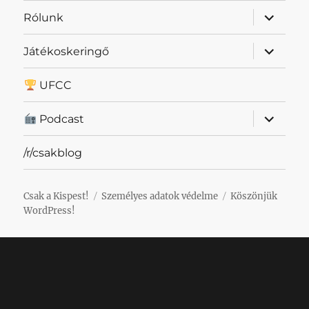
almenü
Rólunk
szétnyit
almenü
Játékoskeringő
szétnyit
UFCC
almenü
Podcast
szétnyit
/r/csakblog
Csak a Kispest!
Személyes adatok védelme
Köszönjük
WordPress!