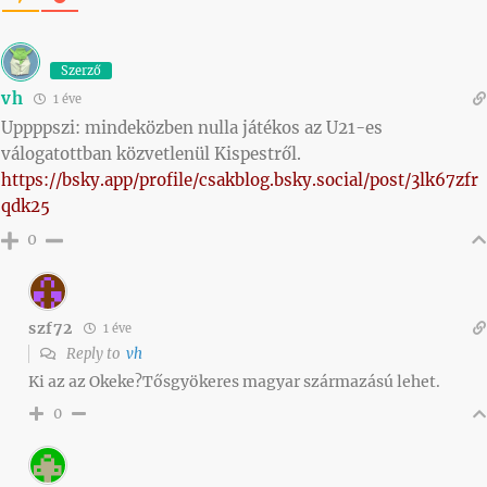
Szerző
vh
1 éve
Uppppszi: mindeközben nulla játékos az U21-es
válogatottban közvetlenül Kispestről.
https://bsky.app/profile/csakblog.bsky.social/post/3lk67zfr
qdk25
0
szf72
1 éve
Reply to
vh
Ki az az Okeke?Tősgyökeres magyar származású lehet.
0