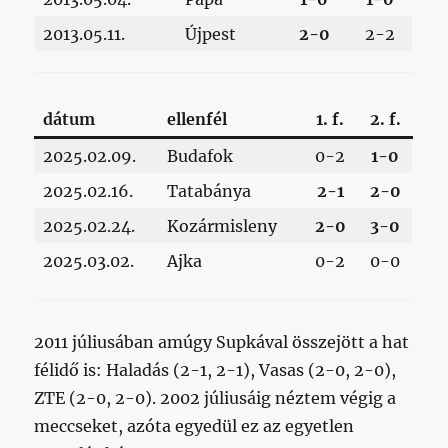
2013.05.11.
Újpest
2-0
2-2
dátum
ellenfél
1. f.
2. f.
2025.02.09.
Budafok
0-2
1-0
2025.02.16.
Tatabánya
2-1
2-0
2025.02.24.
Kozármisleny
2-0
3-0
2025.03.02.
Ajka
0-2
0-0
2011 júliusában amúgy Supkával összejött a hat
félidő is: Haladás (2-1, 2-1), Vasas (2-0, 2-0),
ZTE (2-0, 2-0). 2002 júliusáig néztem végig a
meccseket, azóta egyedül ez az egyetlen