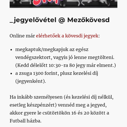
_jegyelővétel @ Mezőkövesd
Online már
elérhetőek a kövesdi jegyek
:
megkaptuk/megkapjuk az egész
vendégszektort, vagyis jó lenne megtölteni.
(Kedd délelőtt 10:30-ra 80 jegy már elment.)
a zsuga 1300 forint, plusz kezelési díj
(jegyenként).
Ha inkább személyesen (és kezelési díj nélkül,
esetleg készpénzért) vennéd meg a jegyed,
akkor gyere le csütörtökön 16 és 20 között a
Futball házba.