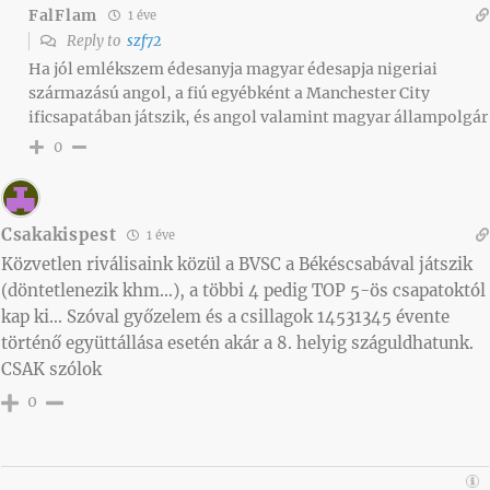
FalFlam
1 éve
Reply to
szf72
Ha jól emlékszem édesanyja magyar édesapja nigeriai
származású angol, a fiú egyébként a Manchester City
ificsapatában játszik, és angol valamint magyar állampolgár
0
Csakakispest
1 éve
Közvetlen riválisaink közül a BVSC a Békéscsabával játszik
(döntetlenezik khm…), a többi 4 pedig TOP 5-ös csapatoktól
kap ki… Szóval győzelem és a csillagok 14531345 évente
történő együttállása esetén akár a 8. helyig száguldhatunk.
CSAK szólok
0