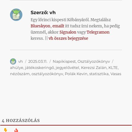
Szerző:
vh
Egy lőrinci kispesti Kőbányáról. Megtalálsz
Blueskyon
,
emailt
itt tudsz írni nekem, ha pedig
üzennél, akkor
Signalon
vagy
Telegramon
keress. ||
vh összes bejegyzése
Szerző
Közzétéve
Kategória
Címke
vh
2025.03.11.
Napikispest
,
Osztályozókönyv
ahülye
,
játékoskeringő
,
jegyelővétel
,
Kerezsi Zalán
,
KLTE
,
nézőszám
,
osztályozókönyv
,
Polák Kevin
,
statisztika
,
Vasas
4
HOZZÁSZÓLÁS