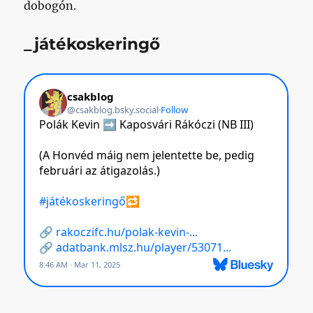
dobogón.
_játékoskeringő