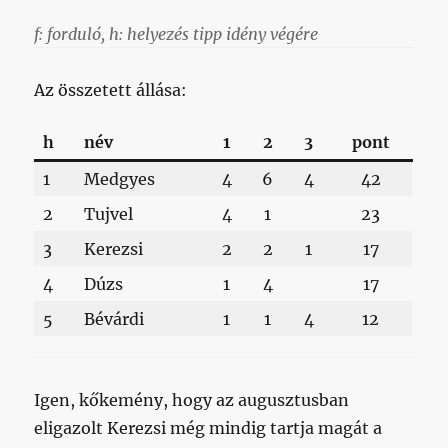
f: forduló, h: helyezés tipp idény végére
Az összetett állása:
h
név
1
2
3
pont
1
Medgyes
4
6
4
42
2
Tujvel
4
1
23
3
Kerezsi
2
2
1
17
4
Dúzs
1
4
17
5
Bévárdi
1
1
4
12
Igen, kőkemény, hogy az augusztusban
eligazolt Kerezsi még mindig tartja magát a