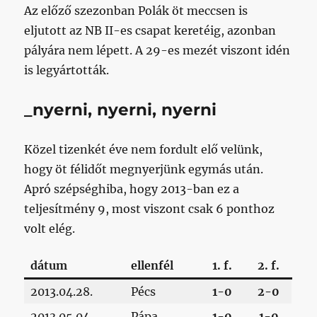
Az előző szezonban Polák öt meccsen is
eljutott az NB II-es csapat keretéig, azonban
pályára nem lépett. A 29-es mezét viszont idén
is legyártották.
_nyerni, nyerni, nyerni
Közel tizenkét éve nem fordult elő velünk,
hogy öt félidőt megnyerjünk egymás után.
Apró szépséghiba, hogy 2013-ban ez a
teljesítmény 9, most viszont csak 6 ponthoz
volt elég.
dátum
ellenfél
1. f.
2. f.
2013.04.28.
Pécs
1-0
2-0
2013.05.04.
Pápa
1-0
1-0