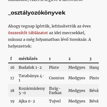
_osztályozókönyvek
Ahogy tegnap ígértük, lefrissítettük az éves
összesítőt táblázatot
az idei meccsekkel,
mínusz a még folyamatban lévő Soroksár. A
helyezettek:
f
mérkőzés
1
2
3
16
Budafok 1-2
Pinte
Medgyes
Hangya
Tatabánya 4-
17
Csontos
Medgyes
Pinte
1
Kozármisleny
Ihrig-
18
Medgyes
Bévárdi
5-0
Farkas
19
Ajka 0-2
Tujvel
Medgyes
Bévárdi