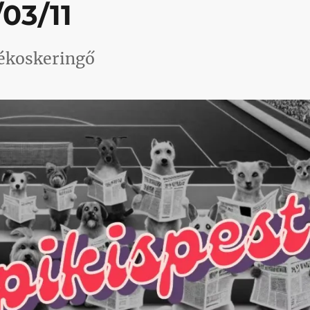
03/11
tékoskeringő