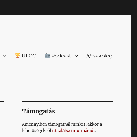
UFCC
Podcast
/r/csakblog
Támogatás
Amennyiben támogatnál minket, akkor a
lehetőségekről
itt találsz információt
.