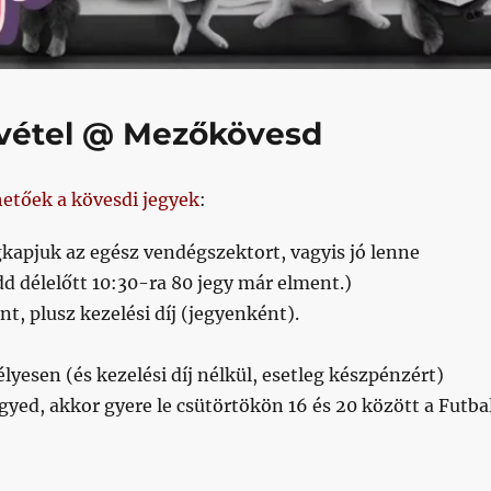
vétel @ Mezőkövesd
hetőek a kövesdi jegyek
:
pjuk az egész vendégszektort, vagyis jó lenne
d délelőtt 10:30-ra 80 jegy már elment.)
nt, plusz kezelési díj (jegyenként).
yesen (és kezelési díj nélkül, esetleg készpénzért)
yed, akkor gyere le csütörtökön 16 és 20 között a Futbal
25/03/11”