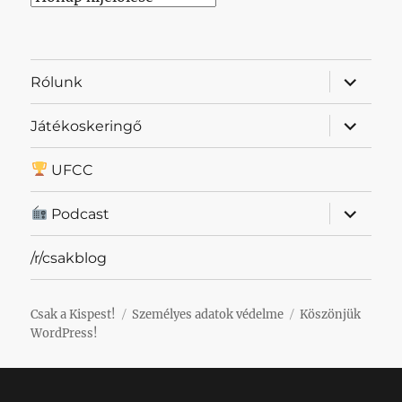
almenü
Rólunk
szétnyit
almenü
Játékoskeringő
szétnyit
UFCC
almenü
Podcast
szétnyit
/r/csakblog
Csak a Kispest!
Személyes adatok védelme
Köszönjük
WordPress!