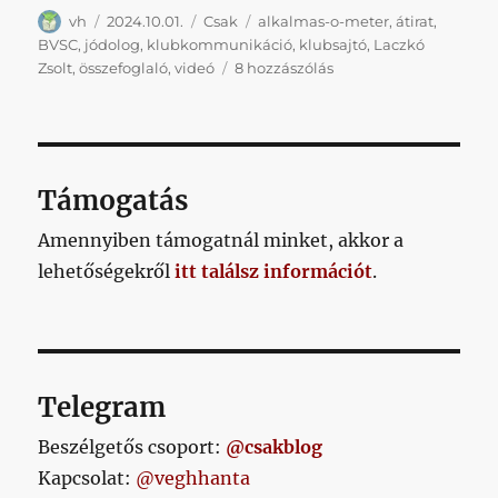
Szerző
Közzétéve
Kategória
Címke
vh
2024.10.01.
Csak
alkalmas-o-meter
,
átirat
,
BVSC
,
jódolog
,
klubkommunikáció
,
klubsajtó
,
Laczkó
Ha
Zsolt
,
összefoglaló
,
videó
8 hozzászólás
valami
jó,
azt
is
el
Támogatás
kell
ismerni
Amennyiben támogatnál minket, akkor a
című
lehetőségekről
itt találsz információt
.
bejegyzéshez
Telegram
Beszélgetős csoport:
@csakblog
Kapcsolat:
@veghhanta