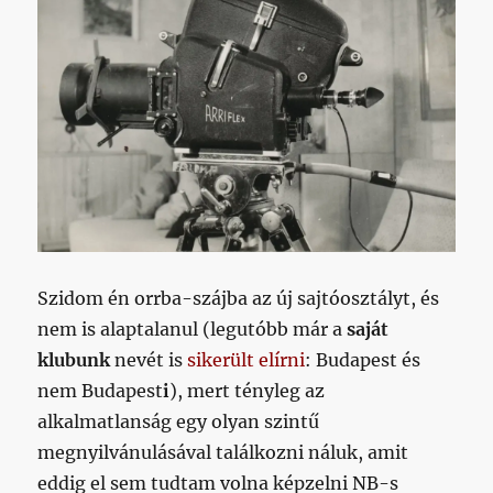
Szidom én orrba-szájba az új sajtóosztályt, és
nem is alaptalanul (legutóbb már a
saját
klubunk
nevét is
sikerült elírni
: Budapest és
nem Budapest
i
), mert tényleg az
alkalmatlanság egy olyan szintű
megnyilvánulásával találkozni náluk, amit
eddig el sem tudtam volna képzelni NB-s