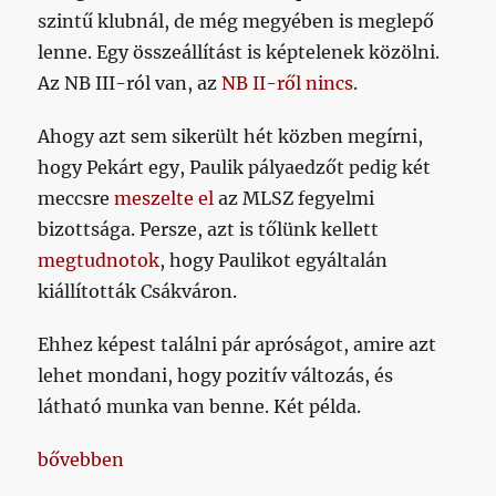
szintű klubnál, de még megyében is meglepő
lenne. Egy összeállítást is képtelenek közölni.
Az NB III-ról van, az
NB II-ről nincs
.
Ahogy azt sem sikerült hét közben megírni,
hogy Pekárt egy, Paulik pályaedzőt pedig két
meccsre
meszelte el
az MLSZ fegyelmi
bizottsága. Persze, azt is tőlünk kellett
megtudnotok
, hogy Paulikot egyáltalán
kiállították Csákváron.
Ehhez képest találni pár apróságot, amire azt
lehet mondani, hogy pozitív változás, és
látható munka van benne. Két példa.
„Ha valami jó, azt is el kell ismerni”
bővebben