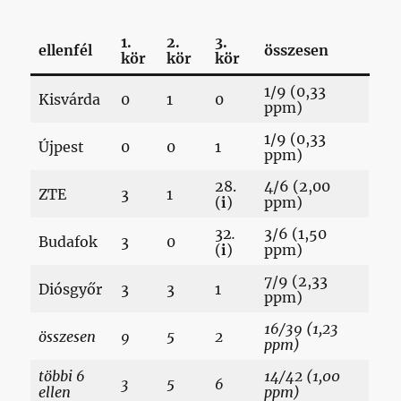
1.
2.
3.
ellenfél
összesen
kör
kör
kör
1/9 (0,33
Kisvárda
0
1
0
ppm)
1/9 (0,33
Újpest
0
0
1
ppm)
28.
4/6 (2,00
ZTE
3
1
(
i
)
ppm)
32
.
3/6 (1,50
Budafok
3
0
(
i
)
ppm)
7/9 (2,33
Diósgyőr
3
3
1
ppm)
16/39 (1,23
összesen
9
5
2
ppm)
többi 6
14/42 (1,00
3
5
6
ellen
ppm)