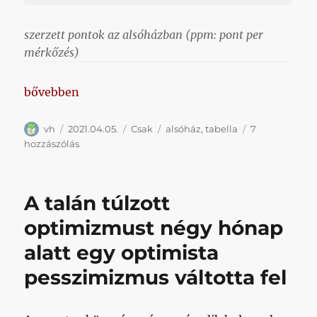
szerzett pontok az alsóházban (ppm: pont per
mérkőzés)
„Négy pontra, vagyis meccselőnyben vagyunk a kies
bővebben
Szerző
Közzétéve
Kategória
Címke
vh
2021.04.05.
Csak
alsóház
,
tabella
7
Négy
hozzászólás
pontra,
vagyis
meccselőnyben
A talán túlzott
vagyunk
a
optimizmust négy hónap
kieséstől,
alatt egy optimista
és
nagyon
pesszimizmus váltotta fel
úgy
néz
ki,