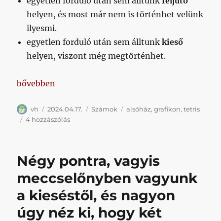
egyetlen forduló után sem álltunk
feljutó
helyen, és most már nem is történhet velünk
ilyesmi.
egyetlen forduló után sem álltunk
kieső
helyen, viszont még megtörténhet.
„Honvéd-tetris”
bővebben
Szerző
Közzétéve
Kategória
Címke
vh
2024.04.17.
Számok
alsóház
,
grafikon
,
tetris
Honvéd-
4 hozzászólás
tetris
című
bejegyzéshez
Négy pontra, vagyis
meccselőnyben vagyunk
a kieséstől, és nagyon
úgy néz ki, hogy két