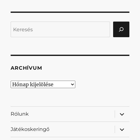
Keresés
ARCHÍVUM
Archívum
almenü
Rólunk
szétnyit
almenü
Játékoskeringő
szétnyit