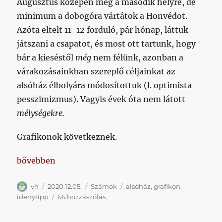
Augusztus közepén még a második helyre, de
hogy
két
minimum a dobogóra vártátok a Honvédot.
meccsen
Azóta eltelt 11-12 forduló, pár hónap, láttuk
múlik
játszani a csapatot, és most ott tartunk, hogy
az
egész
bár a kieséstől
még
nem félünk, azonban a
idényünk
várakozásainkban szereplő céljainkat az
című
alsóház élbolyára módosítottuk (l. optimista
bejegyzéshez
pesszimizmus). Vagyis évek óta nem látott
mélységekre.
Grafikonok következnek.
„A talán túlzott optimizmust négy hónap alatt egy 
bővebben
Szerző
Közzétéve
Kategória
Címke
vh
2020.12.05.
Számok
alsóház
,
grafikon
,
A
idénytipp
66 hozzászólás
talán
túlzott