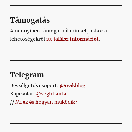
optimizmust
négy
hónap
Támogatás
alatt
egy
Amennyiben támogatnál minket, akkor a
optimista
lehetőségekről
itt találsz információt
.
pesszimizmus
váltotta
fel
című
bejegyzéshez
Telegram
Beszélgetős csoport:
@csakblog
Kapcsolat:
@veghhanta
//
Mi ez és hogyan működik?