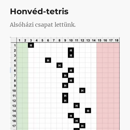
valamin
Honvéd-tetris
a
bajnoki
rendsze
Alsóházi csapat lettünk.
értelmet
című
bejegyz