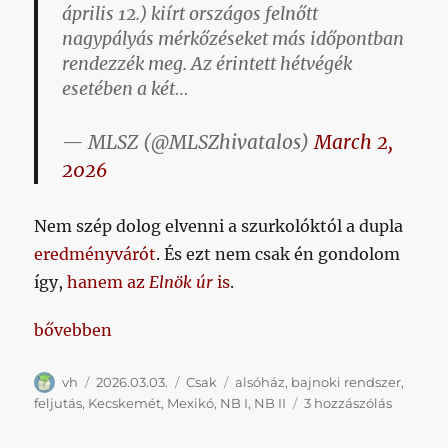
április 12.) kiírt országos felnőtt
nagypályás mérkőzéseket más időpontban
rendezzék meg. Az érintett hétvégék
esetében a két…
— MLSZ (@MLSZhivatalos)
March 2,
2026
Nem szép dolog elvenni a szurkolóktól a dupla
eredményvárót
. És ezt nem csak én gondolom
így,
hanem az
Elnök úr
is
.
„Tanmese a feljutásról, valamint a bajnoki rendsze
bővebben
Szerző
Közzétéve
Kategória
Címke
vh
2026.03.03.
Csak
alsóház
,
bajnoki rendszer
,
Tanmes
feljutás
,
Kecskemét
,
Mexikó
,
NB I
,
NB II
3 hozzászólás
a
feljutásr