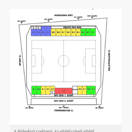
A Hidegkuti szektorai. Az eltérő színek eltérő