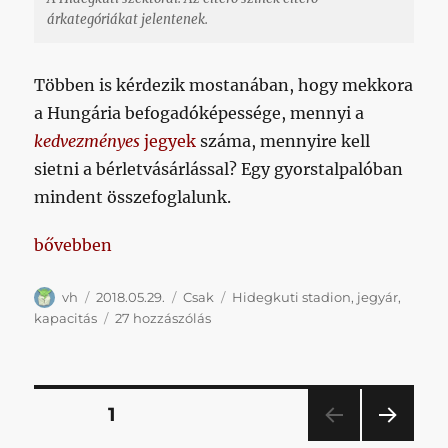
árkategóriákat jelentenek.
Többen is kérdezik mostanában, hogy mekkora
a Hungária befogadóképessége, mennyi a
kedvezményes
jegyek
száma, mennyire kell
sietni a bérletvásárlással? Egy gyorstalpalóban
mindent összefoglalunk.
„Bárhogy számolom, lesznek, akiknek dupla annyiba
bővebben
Szerző
Közzétéve
Kategória
Címke
vh
2018.05.29.
Csak
Hidegkuti stadion
,
jegyár
,
Bárhogy
kapacitás
27 hozzászólás
számolom,
lesznek,
akiknek
dupla
Bejegyzések
OLDAL
1
annyiba
fog