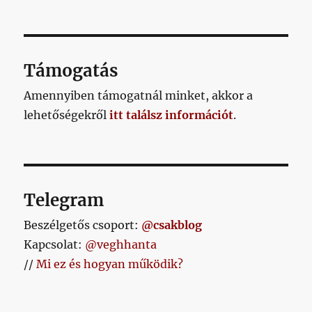
KÖV
lapozása
kerülni
ETKE
jövőre
ZŐ
OLD
egy
AL
meccs,
Támogatás
mint
idén
Amennyiben támogatnál minket, akkor a
című
lehetőségekről
itt találsz információt
bejegyzéshez
.
Telegram
Beszélgetős csoport:
@csakblog
Kapcsolat:
@veghhanta
//
Mi ez és hogyan működik?