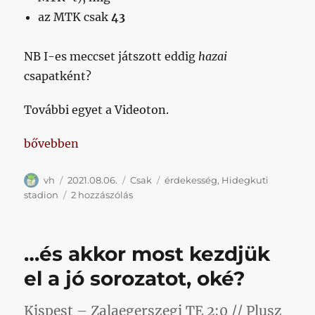
az MTK csak
43
NB I-es meccset játszott eddig
hazai
csapatként?
További egyet a Videoton.
„45-43”
bővebben
Szerző
Közzétéve
Kategória
Címke
vh
2021.08.06.
Csak
érdekesség
,
Hidegkuti
45-
stadion
2 hozzászólás
43
című
bejegyzéshez
…és akkor most kezdjük
el a jó sorozatot, oké?
Kispest – Zalaegerszegi TE 2:0 // Plusz