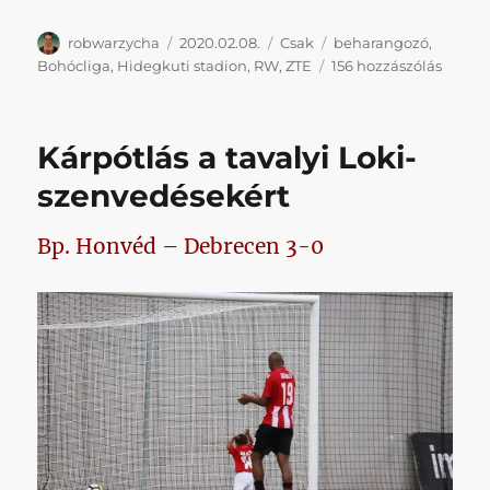
Szerző
Közzétéve
Kategória
Címke
robwarzycha
2020.02.08.
Csak
beharangozó
,
Tippel
Bohócliga
,
Hidegkuti stadion
,
RW
,
ZTE
156 hozzászólás
és
hossza
behar
Kárpótlás a tavalyi Loki-
helyet
című
szenvedésekért
bejeg
Bp. Honvéd – Debrecen 3-0