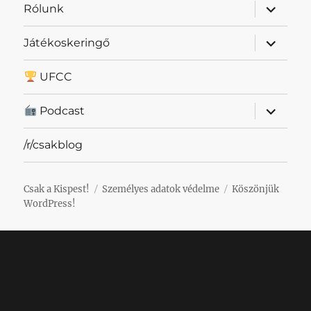
almenü
Rólunk
szétnyit
almenü
Játékoskeringő
szétnyit
UFCC
almenü
Podcast
szétnyit
/r/csakblog
Csak a Kispest!
Személyes adatok védelme
Köszönjük
WordPress!