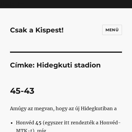
Mastodon
Csak a Kispest!
MENÜ
Címke:
Hidegkuti stadion
45-43
Amúgy az megvan, hogy az új Hidegkutiban a
Honvéd
45
(egyszer itt rendezték a Honvéd-
MTK-t), míg