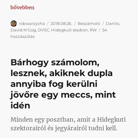
„Kárpótlás a tavalyi Loki-szenvedésekért”
bővebben
Szerző
Közzétéve
Kategória
Címke
robwarzycha
2018.08.26.
Beszámoló
Danilo
,
David N'Gog
,
DVSC
,
Hidegkuti stadion
,
RW
54
Kárpótlás
hozzászólás
a
tavalyi
Loki-
Bárhogy számolom,
szenvedésekért
című
lesznek, akiknek dupla
bejegyzéshez
annyiba fog kerülni
jövőre egy meccs, mint
idén
Minden egy posztban, amit a Hidegkuti
szektorairól és jegyárairól tudni kell.