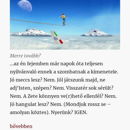
bejegyzéshez
Merre tovább?
…az én fejemben már napok óta teljesen
nyilvánvaló ennek a szombatnak a kimenetele.
Jó meccs lesz? Nem. Jól játszunk majd, ne
adj’Isten, szépen? Nem. Visszatér sok sérült?
Nem. A Zete könnyen ve(r)hető ellenfél? Nem.
Jó hangulat lesz? Nem. (Mondjuk rossz se –
amolyan köztes). Nyerünk? IGEN.
„Tippelgetés és hosszas beharangozás helyett”
bővebben