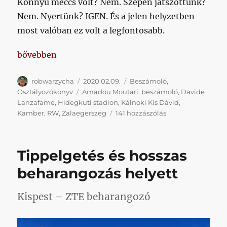
Könnyű meccs volt? Nem. Szépen játszottunk?
Nem. Nyertünk? IGEN. És a jelen helyzetben
most valóban ez volt a legfontosabb.
„…és akkor most kezdjük el a jó sorozatot, oké?”
bővebben
Szerző
Közzétéve
Kategória
robwarzycha
2020.02.09.
Beszámoló
,
Címke
Osztályozókönyv
Amadou Moutari
,
beszámoló
,
Davide
Lanzafame
,
Hidegkuti stadion
,
Kálnoki Kis Dávid
,
…
Kamber
,
RW
,
Zalaegerszeg
141 hozzászólás
és
akkor
most
Tippelgetés és hosszas
kezdjük
el
beharangozás helyett
a
jó
Kispest – ZTE beharangozó
sorozatot,
oké?
című