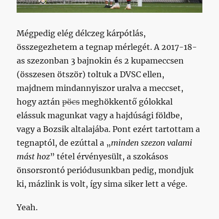
Mégpedig elég délczeg kárpótlás,
összegezhetem a tegnap mérlegét. A 2017-18-
as szezonban 3 bajnokin és 2 kupameccsen
(összesen ötször) toltuk a DVSC ellen,
majdnem mindannyiszor uralva a meccset,
hogy aztán
pöcs
meghökkentő gólokkal
elássuk magunkat vagy a hajdúsági földbe,
vagy a Bozsik altalajába. Pont ezért tartottam a
tegnaptól, de ezúttal a „
minden szezon valami
mást hoz
” tétel érvényesült, a szokásos
önsorsrontó periódusunkban pedig, mondjuk
ki, mázlink is volt, így sima siker lett a vége.
Yeah.