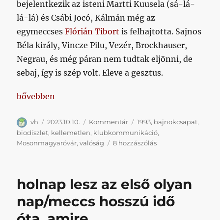
bejelentkezik az isteni Martti Kuusela (sá-lá-
lá-lá) és Csábi Jocó, Kálmán még az
egymeccses
Flórián Tibort
is felhajtotta. Sajnos
Béla király, Vincze Pilu, Vezér, Brockhauser,
Negrau, és még páran nem tudtak eljönni, de
sebaj, így is szép volt. Eleve a gesztus.
„Srácok, csináljunk egy olyan képet is, ahol a hátté
bővebben
Szerző
Közzétéve
Kategória
Címke
vh
2023.10.10.
Kommentár
1993
,
bajnokcsapat
,
biodíszlet
,
kellemetlen
,
klubkommunikáció
,
Srácok,
Mosonmagyaróvár
,
valóság
8 hozzászólás
csináljunk
egy
olyan
holnap lesz az első olyan
képet
is,
nap/meccs hosszú idő
ahol
óta, amire
a