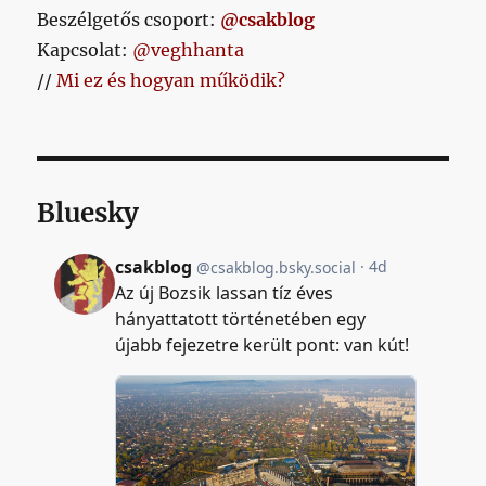
Beszélgetős csoport:
@csakblog
Kapcsolat:
@veghhanta
//
Mi ez és hogyan működik?
Bluesky