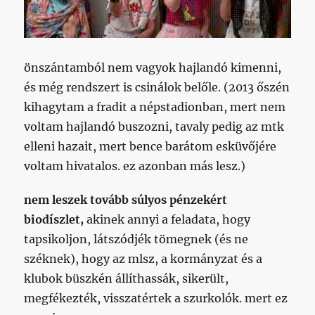
önszántamból nem vagyok hajlandó kimenni,
és még rendszert is csinálok belőle. (2013 őszén
kihagytam a fradit a népstadionban, mert nem
voltam hajlandó buszozni, tavaly pedig az mtk
elleni hazait, mert bence barátom esküvőjére
voltam hivatalos. ez azonban más lesz.)
nem leszek tovább súlyos pénzekért
biodíszlet,
akinek annyi a feladata, hogy
tapsikoljon, látszódjék tömegnek (és ne
széknek), hogy az mlsz, a kormányzat és a
klubok büszkén állíthassák, sikerült,
megfékezték, visszatértek a szurkolók. mert ez