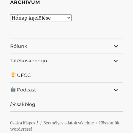
ARCHÍVUM
Archívum
almenü
Rólunk
szétnyit
almenü
Játékoskeringő
szétnyit
UFCC
almenü
Podcast
szétnyit
/r/csakblog
Csak a Kispest!
Személyes adatok védelme
Köszönjük
WordPress!