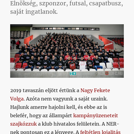
Elnökség, szponzor, futsal, csapatbusz,
saját ingatlanok.
2019 tavaszán eljött értünk a
Nagy Fekete
Volga
. Azóta nem vagyunk a saját uraink.
Hajlunk amerre hajolni kell, és ebbe az is
belefér, hogy az állampárt
kampányüzeneteit
szajkózzuk
a klub hivatalos felületein. A NER-
nek pontosan ez a lényege. A
feltétlen lojalitás