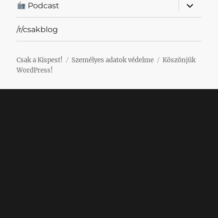
almenü
Podcast
szétnyit
/r/csakblog
Csak a Kispest!
Személyes adatok védelme
Köszönjük
WordPress!