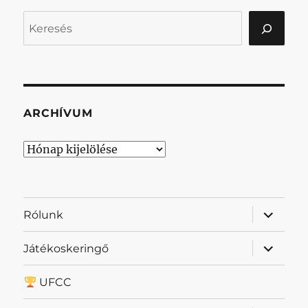
Keresés
ARCHÍVUM
Archívum
almenü
Rólunk
szétnyit
almenü
Játékoskeringő
szétnyit
UFCC