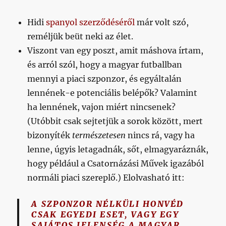
interjúban
tapsolhatunk
Hidi
spanyol szerződéséről
már volt szó,
az
állami
reméljük beüt neki az élet.
szerepvállalásnak,
Viszont van egy poszt, amit máshova írtam,
a
és arról szól, hogy a magyar futballban
magyar
sport
mennyi a piaci szponzor, és egyáltalán
és
lennének-e potenciális belépők? Valamint
foci
ha lennének, vajon miért nincsenek?
soha
nem
(Utóbbit csak sejtetjük a sorok között, mert
látott
bizonyíték
természetesen
nincs rá, vagy ha
sikerek
lenne, úgyis letagadnák, sőt, elmagyaráznák,
előtt
áll
hogy például a Csatornázási Művek igazából
című
normáli piaci szereplő.) Elolvasható itt:
bejegyzéshez
A SZPONZOR NÉLKÜLI HONVÉD
CSAK EGYEDI ESET, VAGY EGY
SAJÁTOS JELENSÉG A MAGYAR