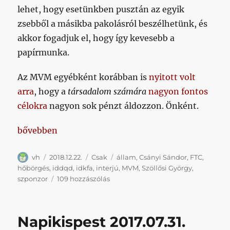
lehet, hogy esetünkben pusztán az egyik
zsebből a másikba pakolásról beszélhetünk, és
akkor fogadjuk el, hogy így kevesebb a
papírmunka.
Az MVM egyébként korábban is
nyitott volt
arra
, hogy a
társadalom számára
nagyon fontos
célokra
nagyon sok pénzt áldozzon. Önként.
„Bejelentik az MVM NemKözpénz Fradit, interjúban ta
bővebben
Szerző
Közzétéve
Kategória
Címke
vh
2018.12.22.
Csak
állam
,
Csányi Sándor
,
FTC
,
hőbörgés
,
iddqd
,
idkfa
,
interjú
,
MVM
,
Szöllősi György
,
Bejelentik
szponzor
109 hozzászólás
az
MVM
NemKözpénz
Napikispest 2017.07.31.
Fradit,