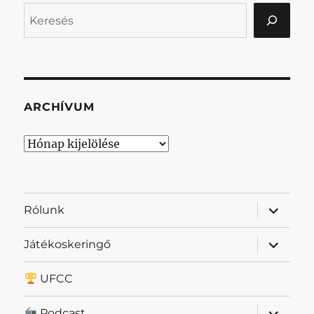
Keresés
ARCHÍVUM
Archívum
almenü
Rólunk
szétnyit
almenü
Játékoskeringő
szétnyit
UFCC
almenü
Podcast