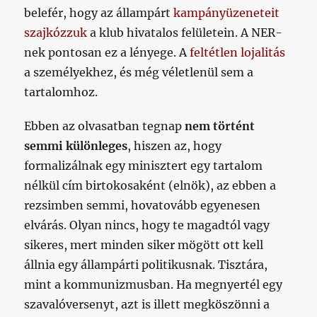
belefér, hogy az állampárt
kampányüzeneteit
szajkózzuk
a klub hivatalos felületein. A NER-
nek pontosan ez a lényege. A
feltétlen lojalitás
a személyekhez, és még véletlenül sem a
tartalomhoz.
Ebben az olvasatban tegnap
nem történt
semmi különleges
, hiszen az, hogy
formalizálnak egy minisztert egy tartalom
nélkül cím birtokosaként (elnök), az ebben a
rezsimben semmi, hovatovább egyenesen
elvárás. Olyan nincs, hogy te magadtól vagy
sikeres, mert minden siker mögött ott kell
állnia egy állampárti politikusnak. Tisztára,
mint a kommunizmusban. Ha megnyertél egy
szavalóversenyt, azt is illett megköszönni a