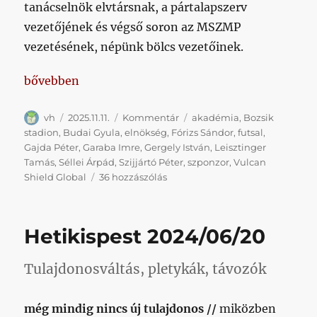
tanácselnök elvtársnak, a pártalapszerv
vezetőjének és végső soron az MSZMP
vezetésének, népünk bölcs vezetőinek.
„A győzelem napjai jönnek, most semmik vagyunk,
bővebben
Szerző
Közzétéve
Kategória
Címke
vh
2025.11.11.
Kommentár
akadémia
,
Bozsik
stadion
,
Budai Gyula
,
elnökség
,
Fórizs Sándor
,
futsal
,
Gajda Péter
,
Garaba Imre
,
Gergely István
,
Leisztinger
Tamás
,
Séllei Árpád
,
Szijjártó Péter
,
szponzor
,
Vulcan
A
Shield Global
36 hozzászólás
győzelem
napjai
jönnek,
Hetikispest 2024/06/20
most
semmik
vagyunk,
Tulajdonosváltás, pletykák, távozók
de
minden
még mindig nincs új tulajdonos //
miközben
leszünk!