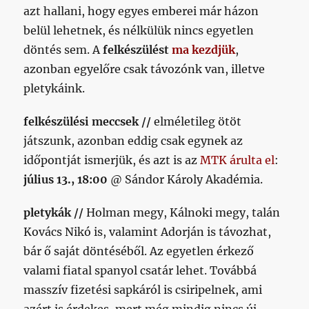
című
azt hallani, hogy egyes emberei már házon
bejegyzéshez
belül lehetnek, és nélkülük nincs egyetlen
döntés sem. A
felkészülést
ma kezdjük
,
azonban egyelőre csak távozónk van, illetve
pletykáink.
felkészülési meccsek //
elméletileg ötöt
játszunk, azonban eddig csak egynek az
időpontját ismerjük, és azt is az
MTK árulta el
:
július 13., 18:00
@ Sándor Károly Akadémia.
pletykák //
Holman megy, Kálnoki megy, talán
Kovács Nikó is, valamint Adorján is távozhat,
bár ő saját döntéséből. Az egyetlen érkező
valami fiatal spanyol csatár lehet. Továbbá
masszív fizetési sapkáról is csiripelnek, ami
azért is érdekes, mert még mindig nincs új