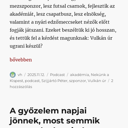
mezszponzor, lesz futsal csarnok, fejlesztik az
akadémiát, lesz csapatbusz, lesz elnökség,
valamint a nyári edzőmeccseket nézők előtt
fogják játszani. Ezeket beszéltük ki jó hosszan,
és tettük fel a kérdést magunknak: Vulkán úr
ugrani készül?
„Elnökség, szponzor, futsal csarnok, akadémiai fejl
bővebben
Szerző
Közzétéve
Kategória
Címke
vh
2025.11.12.
Podcast
akadémia
,
Nekünk a
Kispest
,
podcast
,
Szijjártó Péter
,
szponzor
,
Vulkán úr
2
Elnökség,
hozzászólás
szponzor,
futsal
csarnok,
A győzelem napjai
akadémiai
fejlesztések
jönnek, most semmik
című