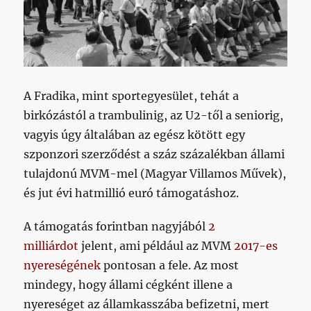
A Fradika, mint sportegyesület, tehát a
birkózástól a trambulinig, az U2-től a seniorig,
vagyis úgy általában az egész kötött egy
szponzori szerződést a száz százalékban állami
tulajdonú MVM-mel (Magyar Villamos Művek),
és jut évi hatmillió euró támogatáshoz.
A támogatás forintban nagyjából
2
milliárdot
jelent, ami például az MVM
2017-es
nyereségének
pontosan a fele. Az most
mindegy, hogy állami cégként illene a
nyereséget az államkasszába befizetni, mert