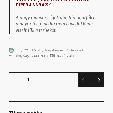
FUTBALLBAN?
A nagy magyar cégek alig támogatják a
magyar focit, pedig nem egyedül kéne
viselniük a terheket.
Szerző
Közzétéve
Kategória
Címke
vh
2017.07.31.
Napikispest
George F.
Napikispest
Hemingway
,
szponzor
136 hozzászólás
2017.07.31.
című
bejegyzéshez
Bejegyzések
OLDAL
1
KÖV
lapozása
ETKE
ZŐ
OLD
AL