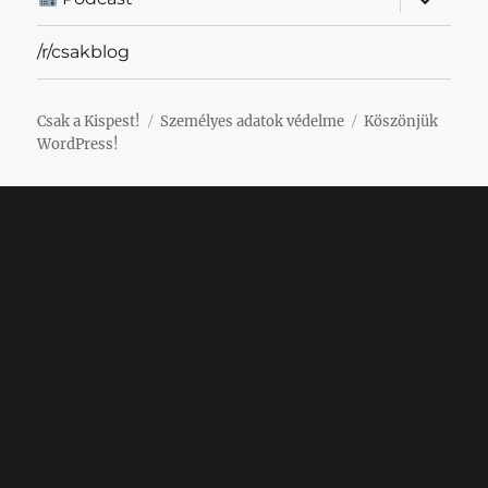
szétnyit
/r/csakblog
Csak a Kispest!
Személyes adatok védelme
Köszönjük
WordPress!