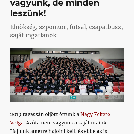
vagyunk, de minden
bejegyzéshez
leszünk!
Elnökség, szponzor, futsal, csapatbusz,
saját ingatlanok.
2019 tavaszán eljött értünk a
Nagy Fekete
Volga
. Azóta nem vagyunk a saját uraink.
Hajlunk amerre hajolni kell, és ebbe az is