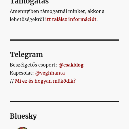
Támogatás
Amennyiben támogatnál minket, akkor a
lehetőségekről
itt találsz információt
.
Telegram
Beszélgetős csoport:
@csakblog
Kapcsolat:
@veghhanta
//
Mi ez és hogyan működik?
Bluesky