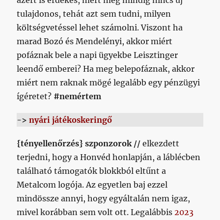
tulajdonos, tehát azt sem tudni, milyen
költségvetéssel lehet számolni. Viszont ha
marad Bozó és Mendelényi, akkor miért
pofáznak bele a napi ügyekbe Leisztinger
leendő emberei? Ha meg belepofáznak, akkor
miért nem raknak mögé legalább egy pénzügyi
ígéretet?
#nemértem
->
nyári játékoskeringő
{tényellenőrzés} szponzorok //
elkezdett
terjedni, hogy a Honvéd honlapján, a láblécben
található támogatók blokkból eltűnt a
Metalcom logója. Az egyetlen baj ezzel
mindössze annyi, hogy egyáltalán nem igaz,
mivel korábban sem volt ott. Legalábbis
2023