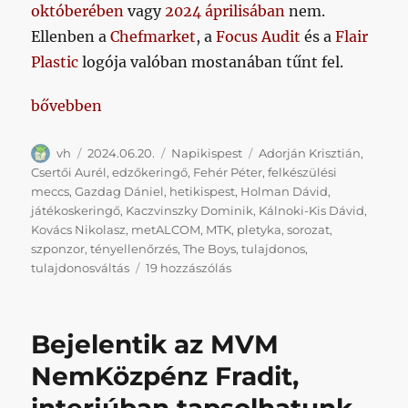
októberében
vagy
2024 áprilisában
nem.
Ellenben a
Chefmarket
, a
Focus Audit
és a
Flair
Plastic
logója valóban mostanában tűnt fel.
„Hetikispest 2024/06/20”
bővebben
Szerző
Közzétéve
Kategória
Címke
vh
2024.06.20.
Napikispest
Adorján Krisztián
,
Csertői Aurél
,
edzőkeringő
,
Fehér Péter
,
felkészülési
meccs
,
Gazdag Dániel
,
hetikispest
,
Holman Dávid
,
játékoskeringő
,
Kaczvinszky Dominik
,
Kálnoki-Kis Dávid
,
Kovács Nikolasz
,
metALCOM
,
MTK
,
pletyka
,
sorozat
,
szponzor
,
tényellenőrzés
,
The Boys
,
tulajdonos
,
Hetikispest
tulajdonosváltás
19 hozzászólás
2024/06/20
című
bejegyzéshez
Bejelentik az MVM
NemKözpénz Fradit,
interjúban tapsolhatunk