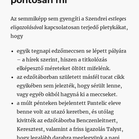
pontosan mi
Az semmiképp sem gyengíti a Szendrei
estleges
eligazolásával
kapcsolatosan terjedő pletykákat,
hogy
egyik tegnapi edzőmeccsen se lépett pályára
– a hírek szerint, hiszen a titkolózás
elképesztő méreteket öltött mifelénk.
az edzőtáborban született másfél tucat cikk
egyikében sem jelezték, hogy sérült lenne,
vagy egyéb okból hagyná ki a meccseket.
a múlt pénteken bejelentett Pantelic eleve
benne volt az utazó keretben, és utólag
kivitték az edzőtáborba Benczenleitnert,
Keresztest, valamint a friss igazolás Talyst,
hogy legalább darabra meglegyünk a napi