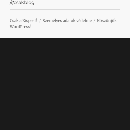
/r/csakblog
Csak a Kispest!
Személyes adatok védelme
Köszönjük
WordPress!