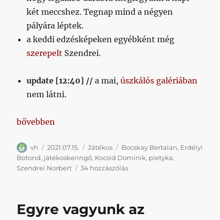
két meccshez. Tegnap mind a négyen
pályára léptek.
a keddi edzésképeken egyébként még
szerepelt
Szendrei.
update [12:40] //
a mai,
úszkálós galériában
nem látni.
„Valami készül a fiatalokkal (vagy nem, és csak tú
bővebben
Szerző
Közzétéve
Kategória
Címke
vh
2021.07.15.
Játékos
Bocskay Bertalan
,
Erdélyi
Botond
,
játékoskeringő
,
Kocsid Dominik
,
pletyka
,
Valami
Szendrei Norbert
34 hozzászólás
készül
a
fiatalokkal
Egyre vagyunk az
(vagy
nem,