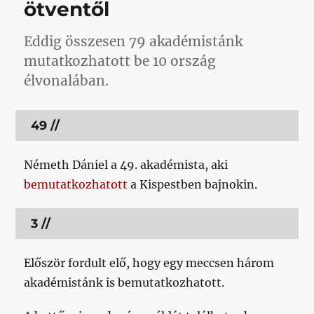
ötventől
és
csak
Eddig összesen 79 akadémistánk
túlkombináljuk),
viszont
mutatkozhatott be 10 ország
nem
élvonalában.
tudjuk,
hogy
pontosan
49 //
mi
című
bejegyzéshez
Németh Dániel a 49. akadémista, aki
bemutatkozhatott
a Kispestben bajnokin.
3 //
Először fordult elő, hogy egy meccsen három
akadémistánk is bemutatkozhatott.