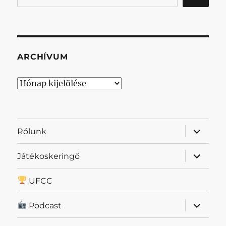
ARCHÍVUM
Archívum
almenü
Rólunk
szétnyit
almenü
Játékoskeringő
szétnyit
UFCC
almenü
Podcast
szétnyit