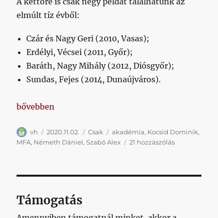
A kettőre is csak négy példát találhatunk az
elmúlt tíz évből:
Czár és Nagy Geri (2010, Vasas);
Erdélyi, Vécsei (2011, Győr);
Baráth, Nagy Mihály (2012, Diósgyőr);
Sundas, Fejes (2014, Dunaújváros).
„Egyre vagyunk az ötventől”
bővebben
Szerző
Közzétéve
Kategória
Címke
vh
2020.11.02.
Csak
akadémia
,
Kocsid Dominik
,
Egyre
MFA
,
Németh Dániel
,
Szabó Alex
21 hozzászólás
vagyunk
az
ötventől
című
bejegyzéshe
Támogatás
Amennyiben támogatnál minket, akkor a