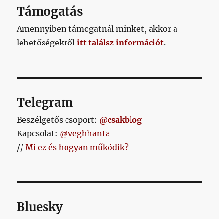
vissza
Támogatás
a
tékozló
Amennyiben támogatnál minket, akkor a
fiú
lehetőségekről
itt találsz információt
.
című
bejegyzéshez
Telegram
Beszélgetős csoport:
@csakblog
Kapcsolat:
@veghhanta
//
Mi ez és hogyan működik?
Bluesky