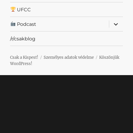
UFCC
almenü
Podcast
szétnyit
/r/csakblog
Csak a Kispest!
Személyes adatok védelme
Köszönjük
WordPress!