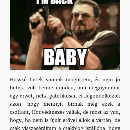
Hosszú hetek vannak mögöttem, és nem jó
hetek, volt benne minden, ami megnyomhat
egy erwét, néha patetikusan el is gondolkozok
azon, hogy mennyit bírnak még ezek a
csoffadt, Honvédmezes vállak, de most az van,
hogy, ha nem is újult erővel állok a vártán, de
csak visszasétáltam a csakblog istállóba, hogy