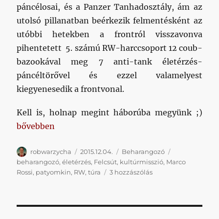
páncélosai, és a Panzer Tanhadosztály, ám az
utolsó pillanatban beérkezik felmentésként az
utóbbi hetekben a frontról visszavonva
pihentetett 5. számú RW-harccsoport 12 coub-
bazookával meg 7 anti-tank életérzés-
páncéltörővel és ezzel valamelyest
kiegyenesedik a frontvonal.
Kell is, holnap megint háborúba megyünk ;)
„Erős kezdés: felcsúti beharanggal tér vissza a tékoz
bővebben
Szerző
Közzétéve
Kategória
Címke
robwarzycha
2015.12.04.
Beharangozó
beharangozó
,
életérzés
,
Felcsút
,
kultúrmisszió
,
Marco
Erős
Rossi
,
patyomkin
,
RW
,
túra
3 hozzászólás
kezdés:
felcsúti
beharanggal
tér