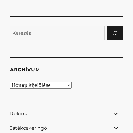
Keresés
ARCHÍVUM
Archívum
almenü
Rólunk
szétnyit
almenü
Játékoskeringő
szétnyit