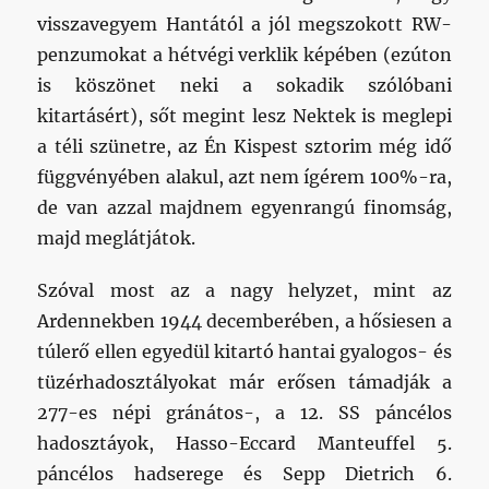
visszavegyem Hantától a jól megszokott RW-
penzumokat a hétvégi verklik képében (ezúton
is köszönet neki a sokadik szólóbani
kitartásért), sőt megint lesz Nektek is meglepi
a téli szünetre, az Én Kispest sztorim még idő
függvényében alakul, azt nem ígérem 100%-ra,
de van azzal majdnem egyenrangú finomság,
majd meglátjátok.
Szóval most az a nagy helyzet, mint az
Ardennekben 1944 decemberében, a hősiesen a
túlerő ellen egyedül kitartó hantai gyalogos- és
tüzérhadosztályokat már erősen támadják a
277-es népi gránátos-, a 12. SS páncélos
hadosztáyok, Hasso-Eccard Manteuffel 5.
páncélos hadserege és Sepp Dietrich 6.