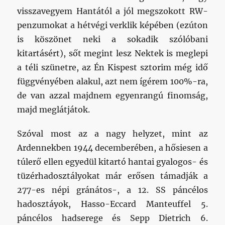
visszavegyem Hantától a jól megszokott RW-
penzumokat a hétvégi verklik képében (ezúton
is köszönet neki a sokadik szólóbani
kitartásért), sőt megint lesz Nektek is meglepi
a téli szünetre, az Én Kispest sztorim még idő
függvényében alakul, azt nem ígérem 100%-ra,
de van azzal majdnem egyenrangú finomság,
majd meglátjátok.
Szóval most az a nagy helyzet, mint az
Ardennekben 1944 decemberében, a hősiesen a
túlerő ellen egyedül kitartó hantai gyalogos- és
tüzérhadosztályokat már erősen támadják a
277-es népi gránátos-, a 12. SS páncélos
hadosztáyok, Hasso-Eccard Manteuffel 5.
páncélos hadserege és Sepp Dietrich 6.