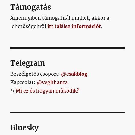
vissza
Támogatás
a
tékozló
Amennyiben támogatnál minket, akkor a
fiú
lehetőségekről
itt találsz információt
.
című
bejegyzéshez
Telegram
Beszélgetős csoport:
@csakblog
Kapcsolat:
@veghhanta
//
Mi ez és hogyan működik?
Bluesky