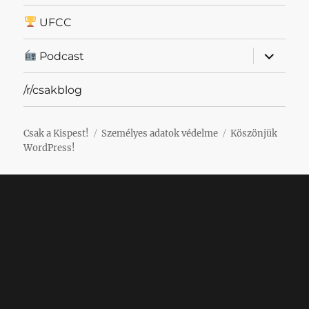
UFCC
almenü
Podcast
szétnyit
/r/csakblog
Csak a Kispest!
Személyes adatok védelme
Köszönjük
WordPress!