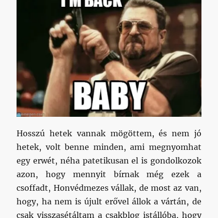
Hosszú hetek vannak mögöttem, és nem jó
hetek, volt benne minden, ami megnyomhat
egy erwét, néha patetikusan el is gondolkozok
azon, hogy mennyit bírnak még ezek a
csoffadt, Honvédmezes vállak, de most az van,
hogy, ha nem is újult erővel állok a vártán, de
csak visszasétáltam a csakblog istállóba, hogy