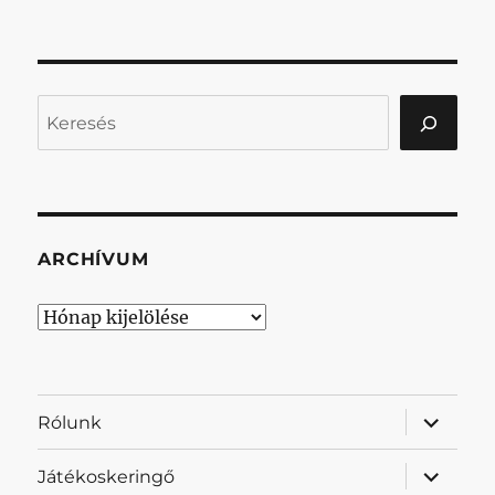
Keresés
ARCHÍVUM
Archívum
almenü
Rólunk
szétnyit
almenü
Játékoskeringő
szétnyit