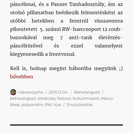
páncélosai, és a Panzer Tanhadosztály, ám az
utolsó pillanatban beérkezik felmentésként az
utóbbi hetekben a frontról visszavonva
pihentetett 5. számú RW-harccsoport 12 coub-
bazookával meg 7 anti-tank életérzés-
páncéltörővel és ezzel valamelyest
kiegyenesedik a frontvonal.
Kell is, holnap megint háborúba megyünk ;)
„Erős kezdés: felcsúti beharanggal tér vissza a tékoz
bővebben
Szerző
Közzétéve
Kategória
Címke
robwarzycha
2015.12.04.
Beharangozó
beharangozó
,
életérzés
,
Felcsút
,
kultúrmisszió
,
Marco
Erős
Rossi
,
patyomkin
,
RW
,
túra
3 hozzászólás
kezdés:
felcsúti
beharanggal
tér