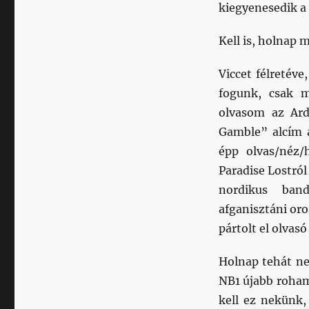
kiegyenesedik a 
Kell is, holnap
Viccet félretév
fogunk, csak 
olvasom az Arde
Gamble” alcím a
épp olvas/néz/
Paradise Lostró
nordikus band
afganisztáni or
pártolt el olvas
Holnap tehát ne
NB1 újabb roham
kell ez nekünk