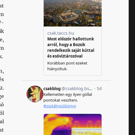
st
am
W-
ik
e,
em
k.
n,
és
2.
ge
só
ól
al
st