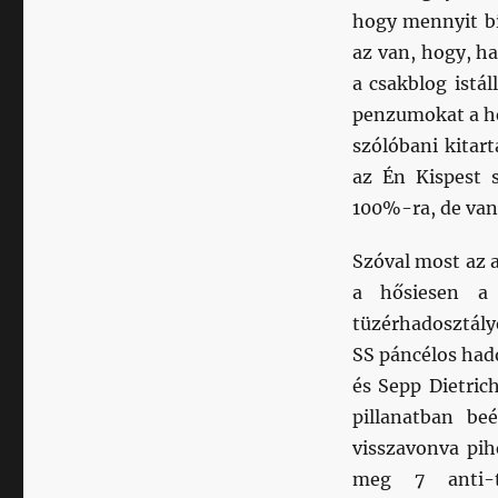
hogy mennyit bí
az van, hogy, ha
a csakblog istá
penzumokat a hé
szólóbani kitart
az Én Kispest 
100%-ra, de van
Szóval most az 
a hősiesen a 
tüzérhadosztály
SS páncélos had
és Sepp Dietric
pillanatban be
visszavonva pi
meg 7 anti-ta