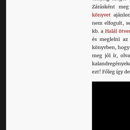
Zárásként meg
könyvet
ajánlom
nem elfogult, s
kb. a
Halál ötve
és meglelni az 
könyvben, hogy 
meg jól ír, olv
kalandregényeke
ezt! Főleg így 