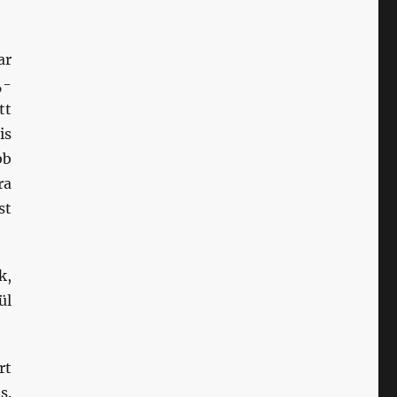
ar
„-
tt
is
bb
ra
st
k,
ül
rt
s.