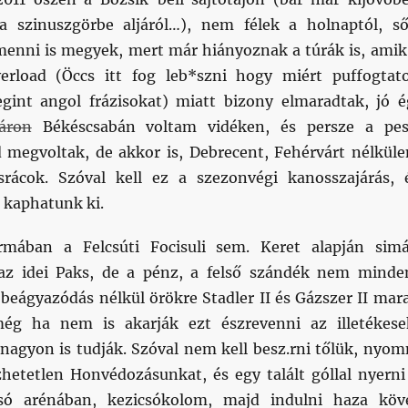
a szinuszgörbe aljáról…), nem félek a holnaptól, ső
enni is megyek, mert már hiányoznak a túrák is, amik
erload (Öccs itt fog leb*szni hogy miért puffogtat
gint angol frázisokat) miatt bizony elmaradtak, jó é
áron
Békéscsabán voltam vidéken, és persze a pes
megvoltak, de akkor is, Debrecent, Fehérvárt nélkül
rácok. Szóval kell ez a szezonvégi kanosszajárás, 
 kaphatunk ki.
rmában a Felcsúti Focisuli sem. Keret alapján sim
az idei Paks, de a pénz, a felső szándék nem minde
 beágyazódás nélkül örökre Stadler II és Gázszer II mar
ég ha nem is akarják ezt észrevenni az illetékese
 nagyon is tudják. Szóval nem kell besz.rni tőlük, nyom
ézhetetlen Honvédozásunkat, és egy talált góllal nyerni
csó arénában, kezicsókolom, majd indulni haza köv