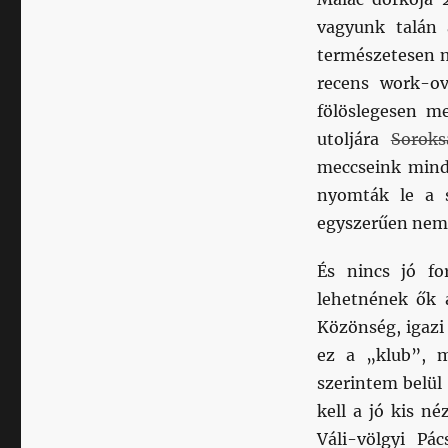
vagyunk talán 
természetesen m
recens work-ov
fölöslegesen me
utoljára
Soroks
meccseink mind 
nyomták le a s
egyszerűen nem
És nincs jó fo
lehetnének ők 
Közönség, igazi
ez a „klub”, m
szerintem belül
kell a jó kis n
Váli-völgyi Pá