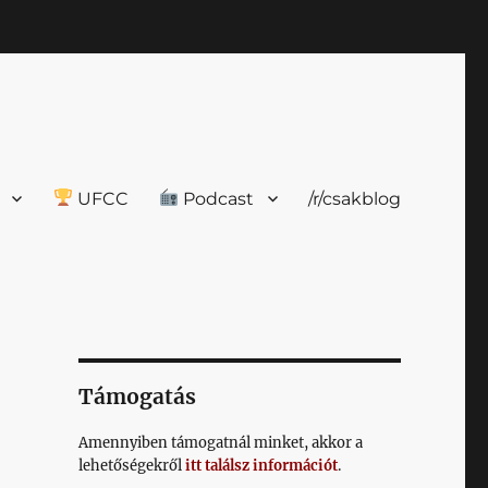
UFCC
Podcast
/r/csakblog
Támogatás
Amennyiben támogatnál minket, akkor a
lehetőségekről
itt találsz információt
.