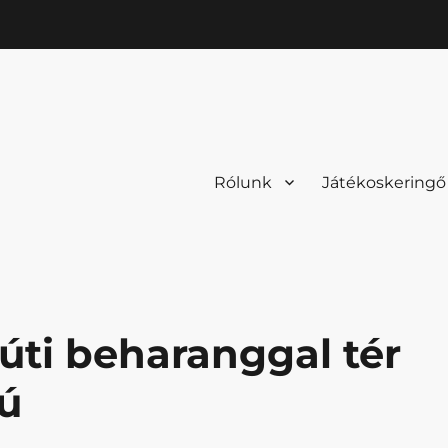
Rólunk
Játékoskeringő
súti beharanggal tér
iú