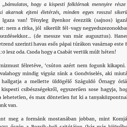
 „
bámulatos, hogy a kispesti folklórnak mennyire része
ki akarnak ejteni életérzés, minden egyes rosszul sikerü
. Igaza van! Tényleg ilyenkor érezzük (sajnos) igaz
: nem a ritka, jól sikerült fél-vagy negyedszezonokba
nkezdésekkor… (de messze van már augusztus). Han
etrend szerinti havas esős pápai túrákon vasárnap este 
1:0 lesz oda. Csoda hogy a Csabát vertük múlt héten!
imizmust félretéve, ‘csúton azért nem fogunk kikapni.
valahogy mindig vigyáz ránk a Gondviselés, aki miut
hallgatja a mellette üldögélő Száguldó Őrnagy óriá
gi kispesti csibészségekről, egyszerűen sose hagyja, ho
 lehetetlen, és max döntetlen fut ki a tanyaközpontna
unk van.
pant meg a formánk mostanában jobban, mint Komjá
011 őszén a Bozsik-beli sajtótájon (bár már kijövőb