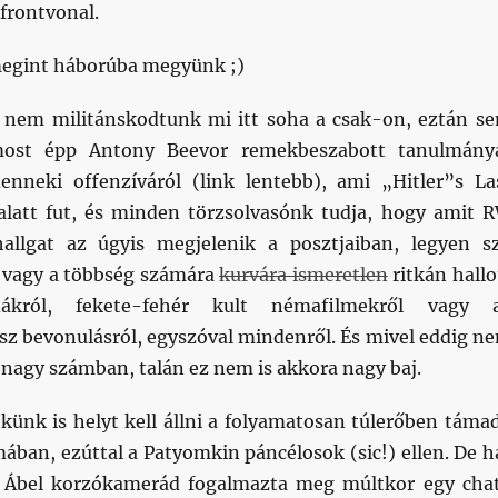
frontvonal.
 megint háborúba megyünk ;)
e, nem militánskodtunk mi itt soha a csak-on, eztán s
most épp Antony Beevor remekbeszabott tanulmány
nneki offenzíváról (link lentebb), ami „Hitler”s La
latt fut, és minden törzsolvasónk tudja, hogy amit 
hallgat az úgyis megjelenik a posztjaiban, legyen s
l vagy a többség számára
kurvára ismeretlen
ritkán hallo
ákról, fekete-fehér kult némafilmekről vagy 
osz bevonulásról, egyszóval mindenről. És mivel eddig n
ó nagy számban, talán ez nem is akkora nagy baj.
künk is helyt kell állni a folyamatosan túlerőben táma
ában, ezúttal a Patyomkin páncélosok (sic!) ellen. De h
, Ábel korzókamerád fogalmazta meg múltkor egy cha