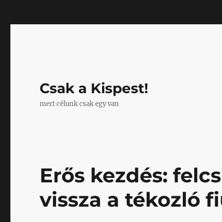
Mastodon
Csak a Kispest!
mert célunk csak egy van
Erős kezdés: felc
vissza a tékozló f