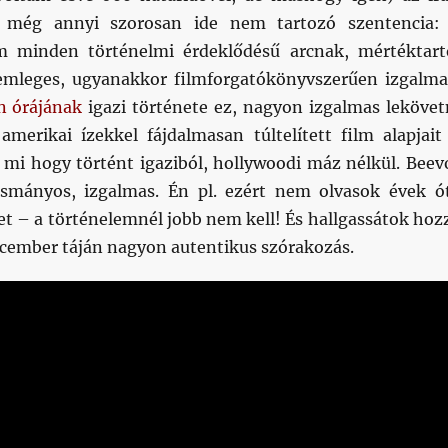
 még annyi szorosan ide nem tartozó szentencia:
 minden történelmi érdeklődésű arcnak, mértéktart
emleges, ugyanakkor filmforgatókönyvszerűen izgalma
n órájának
igazi története ez, nagyon izgalmas lekövet
amerikai ízekkel fájdalmasan túltelített film alapjait
mi hogy történt igaziból, hollywoodi máz nélkül. Beev
asmányos, izgalmas. Én pl. ezért nem olvasok évek ó
t – a történelemnél jobb nem kell! És hallgassátok hoz
december táján nagyon autentikus szórakozás.