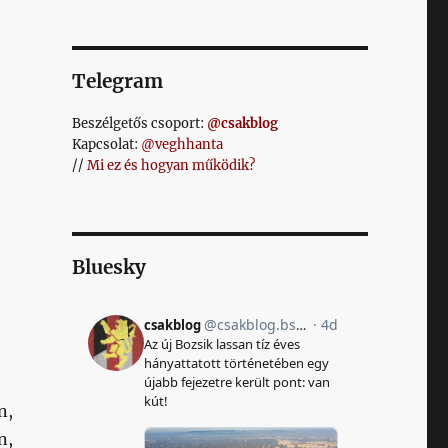
Telegram
Beszélgetős csoport:
@csakblog
Kapcsolat:
@veghhanta
//
Mi ez és hogyan működik?
Bluesky
n,
n,