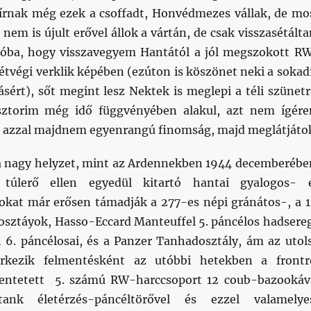
rnak még ezek a csoffadt, Honvédmezes vállak, de mo
 nem is újult erővel állok a vártán, de csak visszasétált
llóba, hogy visszavegyem Hantától a jól megszokott R
tvégi verklik képében (ezúton is köszönet neki a sokad
ásért), sőt megint lesz Nektek is meglepi a téli szünetr
sztorim még idő függvényében alakul, azt nem ígér
 azzal majdnem egyenrangú finomság, majd meglátjáto
a nagy helyzet, mint az Ardennekben 1944 decemberébe
túlerő ellen egyedül kitartó hantai gyalogos- 
okat már erősen támadják a 277-es népi gránátos-, a 1
osztáyok, Hasso-Eccard Manteuffel 5. páncélos hadsere
h 6. páncélosai, és a Panzer Tanhadosztály, ám az utol
érkezik felmentésként az utóbbi hetekben a frontr
hentetett 5. számú RW-harccsoport 12 coub-bazookáv
nk életérzés-páncéltörővel és ezzel valamelye