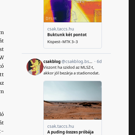
em
át
st
RW
zó
tt
az
em
dó
át
t-