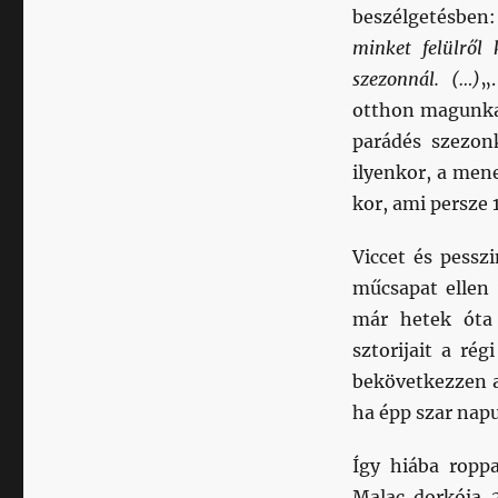
beszélgetésben:
minket felülről 
szezonnál. (…)
„
otthon magunkat
parádés szezo
ilyenkor, a men
kor, ami persze 
Viccet és pessz
műcsapat ellen 
már hetek óta 
sztorijait a ré
bekövetkezzen a
ha épp szar nap
Így hiába rop
Malac dorkója 2