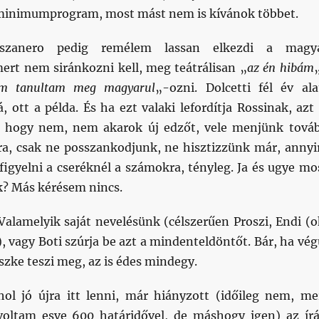
 minimumprogram, most mást nem is kívánok többet.
sszanero pedig remélem lassan elkezdi a magy
mert nem siránkozni kell, meg teátrálisan „
az én hibám
m tanultam meg magyarul
„-ozni. Dolcetti fél év ala
, ott a példa. És ha ezt valaki lefordítja Rossinak, azt 
i, hogy nem, nem akarok új edzőt, vele menjünk tová
ra, csak ne posszankodjunk, ne hisztizzünk már, annyi
figyelni a cseréknél a számokra, tényleg. Ja és ugye mo
? Más kérésem nincs.
Valamelyik saját nevelésünk (célszerűen Proszi, Endi (o
k), vagy Boti szúrja be azt a mindenteldöntőt. Bár, ha vég
zke teszi meg, az is édes mindegy.
hol jó újra itt lenni, már hiányzott (időileg nem, me
 voltam esve 600 határidővel, de máshogy igen) az írá