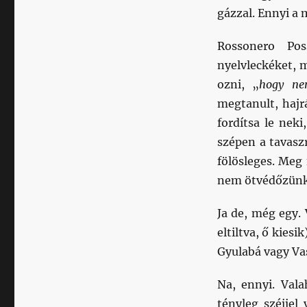
gázzal. Ennyi a
Rossonero Po
nyelvleckéket, 
ozni, „
hogy ne
megtanult, hajrá
fordítsa le nek
szépen a tavasz
fölösleges. Meg 
nem ötvédőzünk
Ja de, még egy. 
eltiltva, ő kiesi
Gyulabá vagy Vas
Na, ennyi. Vala
tényleg széjjel