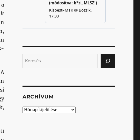
 a
lt
án
n,
em
8-
Keresés
 A
án
si
ARCHÍVUM
gy
k,
Archívum
ti
en