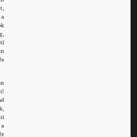
t,
 a
ok
g,
ti
em
és
án
n!
ad
k,
ni
 a
ér