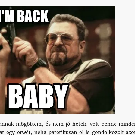
annak mögöttem, és nem jó hetek, volt benne minde
 egy erwét, néha patetikusan el is gondolkozok azo