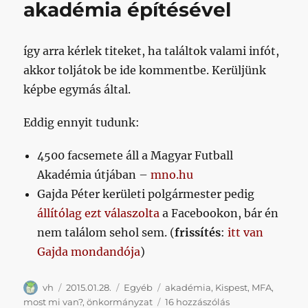
akadémia építésével
így arra kérlek titeket, ha találtok valami infót,
akkor toljátok be ide kommentbe. Kerüljünk
képbe egymás által.
Eddig ennyit tudunk:
4500 facsemete áll a Magyar Futball
Akadémia útjában –
mno.hu
Gajda Péter kerületi polgármester pedig
állítólag ezt válaszolta
a Facebookon, bár én
nem találom sehol sem. (
frissítés
:
itt van
Gajda mondandója
)
Szerző
Közzétéve
Kategória
Címke
vh
2015.01.28.
Egyéb
akadémia
,
Kispest
,
MFA
,
Skacok,
most mi van?
,
önkormányzat
16 hozzászólás