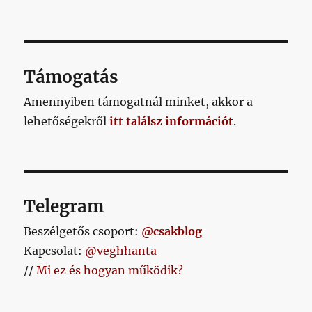
nincs
időm
megírni,
hogy
mi
Támogatás
van
az
Amennyiben támogatnál minket, akkor a
akadémia
lehetőségekről
itt találsz információt
.
építésével
című
bejegyzéshez
Telegram
Beszélgetős csoport:
@csakblog
Kapcsolat:
@veghhanta
//
Mi ez és hogyan működik?