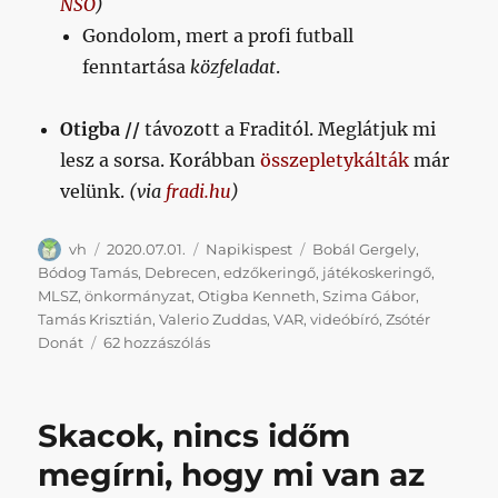
NSO
)
Gondolom, mert a profi futball
fenntartása
közfeladat
.
Otigba //
távozott a Fraditól. Meglátjuk mi
lesz a sorsa. Korábban
összepletykálták
már
velünk.
(via
fradi.hu
)
Szerző
Közzétéve
Kategória
Címke
vh
2020.07.01.
Napikispest
Bobál Gergely
,
Bódog Tamás
,
Debrecen
,
edzőkeringő
,
játékoskeringő
,
MLSZ
,
önkormányzat
,
Otigba Kenneth
,
Szima Gábor
,
Tamás Krisztián
,
Valerio Zuddas
,
VAR
,
videóbíró
,
Zsótér
Napikispest
Donát
62 hozzászólás
2020.07.01.
című
bejegyzéshez
Skacok, nincs időm
megírni, hogy mi van az