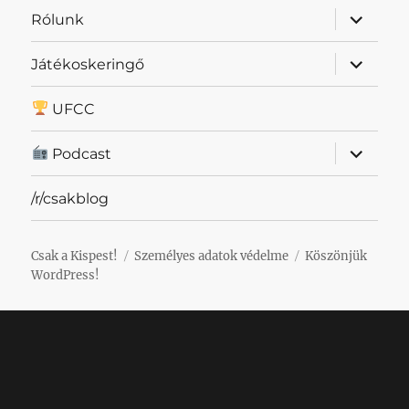
almenü
Rólunk
szétnyit
almenü
Játékoskeringő
szétnyit
UFCC
almenü
Podcast
szétnyit
/r/csakblog
Csak a Kispest!
Személyes adatok védelme
Köszönjük
WordPress!