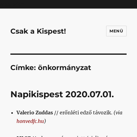
Mastodon
Csak a Kispest!
MENÜ
Címke:
önkormányzat
Napikispest 2020.07.01.
Valerio Zuddas
// erőnléti edző távozik.
(via
honvedfc.hu
)