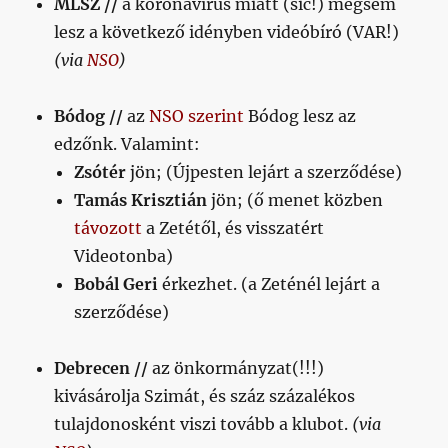
MLSZ //
a koronavírus miatt (sic!) mégsem
lesz a következő idényben videóbíró (VAR!)
(via
NSO
)
Bódog //
az
NSO szerint
Bódog lesz az
edzőnk. Valamint:
Zsótér
jön; (Újpesten lejárt a szerződése)
Tamás Krisztián
jön; (ő menet közben
távozott
a Zetétől, és visszatért
Videotonba)
Bobál Geri
érkezhet. (a Zeténél lejárt a
szerződése)
Debrecen //
az önkormányzat(!!!)
kivásárolja Szimát, és száz százalékos
tulajdonosként viszi tovább a klubot.
(via