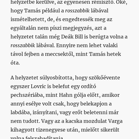
helyzetbe kerülve, az egyenesen rémisztő. Oké,
hogy Tamás például a
rosszabbik
lábával
ismételhetett, de, és engedtessék meg az
egyáltalán nem píszi megjegyzés, azt a
helyzetet talán még Deák Bill is berúgta volna a
rosszabbik
lábával. Ennyire nem lehet valaki
távol fejben a meccsektől, mint Tamás hetek
óta.
A helyzetet súlyosbította, hogy szökőévente
egyszer Lovric is belefut egy ordító
pechszériába, mint Hahn gólja előtt, amikor
annyi esélye volt csak, hogy belekapjon a
labdába, irányítani, vagy erőt beletenni már
nem tudott. Vagy az a kacska mozdulat Varga
kihagyott tizenegyese után, mielőtt sikerült
volna felszabadítania.