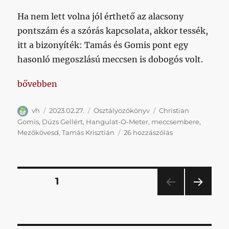
Ha nem lett volna jól érthető az alacsony
pontszám és a szórás kapcsolata, akkor tessék,
itt a bizonyíték: Tamás és Gomis pont egy
hasonló megoszlású meccsen is dobogós volt.
„Kiugró teljesítmény hiányában maradt a pesszimis
bővebben
Szerző
Közzétéve
Kategória
Címke
vh
2023.02.27.
Osztályozókönyv
Christian
Gomis
,
Dúzs Gellért
,
Hangulat-O-Meter
,
meccsembere
,
Kiugró
Mezőkövesd
,
Tamás Krisztián
26 hozzászólás
teljesítmény
hiányában
maradt
a
Bejegyzések
OLDAL
1
pesszimista
várakozás
KÖV
lapozása
című
ETKE
bejegyzéshez
ZŐ