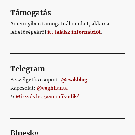
OLD
AL
Támogatás
Amennyiben támogatnál minket, akkor a
lehetőségekről
itt találsz információt
.
Telegram
Beszélgetős csoport:
@csakblog
Kapcsolat:
@veghhanta
//
Mi ez és hogyan működik?
Bluesky