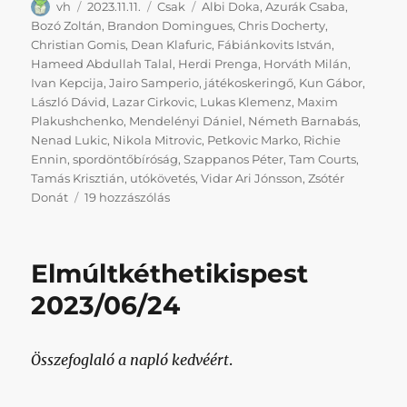
Szerző
Közzétéve
Kategória
Címke
vh
2023.11.11.
Csak
Albi Doka
,
Azurák Csaba
,
Bozó Zoltán
,
Brandon Domingues
,
Chris Docherty
,
Christian Gomis
,
Dean Klafuric
,
Fábiánkovits István
,
Hameed Abdullah Talal
,
Herdi Prenga
,
Horváth Milán
,
Ivan Kepcija
,
Jairo Samperio
,
játékoskeringő
,
Kun Gábor
,
László Dávid
,
Lazar Cirkovic
,
Lukas Klemenz
,
Maxim
Plakushchenko
,
Mendelényi Dániel
,
Németh Barnabás
,
Nenad Lukic
,
Nikola Mitrovic
,
Petkovic Marko
,
Richie
Ennin
,
spordöntőbíróság
,
Szappanos Péter
,
Tam Courts
,
Tamás Krisztián
,
utókövetés
,
Vidar Ari Jónsson
,
Zsótér
Hurrá,
Donát
19 hozzászólás
Richlordnak
csaknem
fél
Elmúltkéthetikispest
év
után
2023/06/24
lett
végre
csapata
Összefoglaló a napló kedvéért
.
című
bejegyzéshez