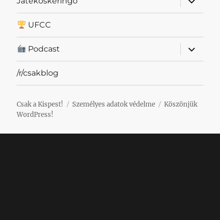
Játékoskeringő
szétnyit
UFCC
almenü
Podcast
szétnyit
/r/csakblog
Csak a Kispest!
Személyes adatok védelme
Köszönjük
WordPress!