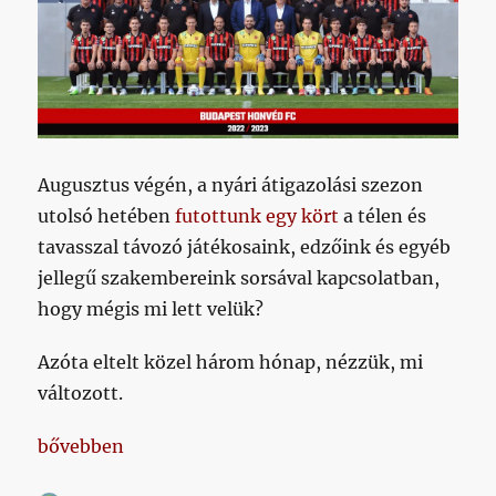
Augusztus végén, a nyári átigazolási szezon
utolsó hetében
futottunk egy kört
a télen és
tavasszal távozó játékosaink, edzőink és egyéb
jellegű szakembereink sorsával kapcsolatban,
hogy mégis mi lett velük?
Azóta eltelt közel három hónap, nézzük, mi
változott.
„Hurrá, Richlordnak csaknem fél év után lett végre 
bővebben