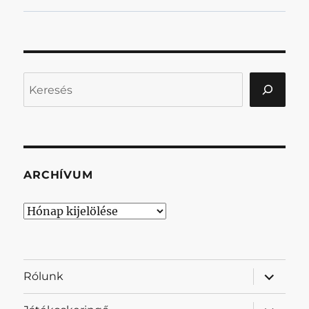
Keresés
ARCHÍVUM
Archívum
almenü
Rólunk
szétnyit
almenü