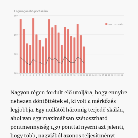
g*cibe,
és
mindenki
mehet,
amerre
lát?
című
bejegyzéshez
Nagyon régen fordult elő utoljára, hogy ennyire
nehezen döntöttétek el, ki volt a mérkőzés
legjobbja. Egy nullától háromig terjedő skálán,
ahol van egy maximálisan szétosztható
pontmennyiség 1,39 ponttal nyerni azt jelenti,
hogy több, nagyjából azonos teljesítményt