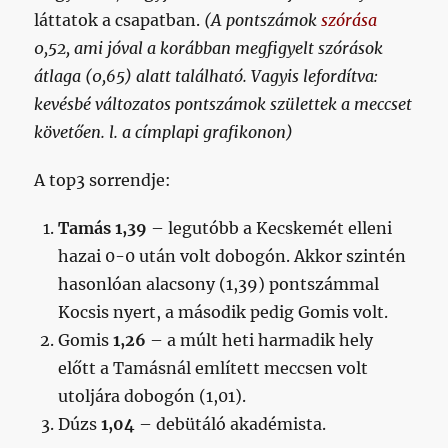
láttatok a csapatban.
(A pontszámok
szórása
0,52, ami jóval a korábban megfigyelt szórások
átlaga (0,65) alatt található. Vagyis lefordítva:
kevésbé változatos pontszámok születtek a meccset
követően. l. a címplapi grafikonon)
A top3 sorrendje:
Tamás
1,39
– legutóbb a Kecskemét elleni
hazai 0-0 után volt dobogón. Akkor szintén
hasonlóan alacsony (1,39) pontszámmal
Kocsis nyert, a második pedig Gomis volt.
Gomis
1,26
– a múlt heti harmadik hely
előtt a Tamásnál említett meccsen volt
utoljára dobogón (1,01).
Dúzs
1,04
– debütáló akadémista.