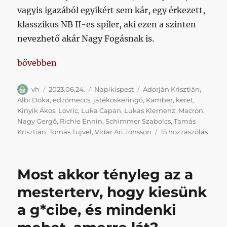
vagyis igazából egyikért sem kár, egy érkezett,
klasszikus NB II-es spíler, aki ezen a szinten
nevezhető akár Nagy Fogásnak is.
„Elmúltkéthetikispest 2023/06/24”
bővebben
Szerző
Közzétéve
Kategória
Címke
vh
2023.06.24.
Napikispest
Adorján Krisztián
,
Albi Doka
,
edzőmeccs
,
játékoskeringő
,
Kamber
,
keret
,
Kinyik Ákos
,
Lovric
,
Luka Capan
,
Lukas Klemenz
,
Macron
,
Nagy Gergő
,
Richie Ennin
,
Schimmer Szabolcs
,
Tamás
Elmúl
Krisztián
,
Tomás Tujvel
,
Vidar Ari Jónsson
15 hozzászólás
2023/
című
bejeg
Most akkor tényleg az a
mesterterv, hogy kiesünk
a g*cibe, és mindenki