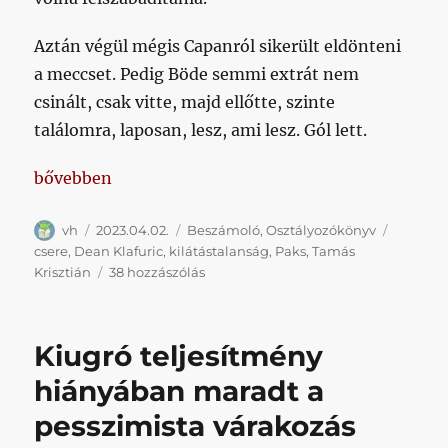
Aztán végül mégis Capanról sikerült eldönteni
a meccset. Pedig Böde semmi extrát nem
csinált, csak vitte, majd ellőtte, szinte
találomra, laposan, lesz, ami lesz. Gól lett.
„Most akkor tényleg az a mesterterv, hogy kiesünk 
bővebben
Szerző
Közzétéve
Kategória
Címke
vh
2023.04.02.
Beszámoló
,
Osztályozókönyv
csere
,
Dean Klafuric
,
kilátástalanság
,
Paks
,
Tamás
Most
Krisztián
38 hozzászólás
akkor
tényleg
az
Kiugró teljesítmény
a
mesterterv,
hiányában maradt a
hogy
pesszimista várakozás
kiesünk
a