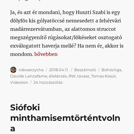
Ja, és azt ér mondani, hogy Huszti Szabi is egy
dölyfös kis gólyatöccsé nemesedett a fehérvári
madárrezervátumban, az alattomos struccot
megszégyenítő rúgásokat/lökéseket osztogató
exválogatott haverja mellé? Ha nem ér, akkor is
„A meccs, amire Öcsém mondaná: „nem vol
mondom.
bővebben
Szerző
Közzétéve
Kategória
Címke
robwarzycha
2018.04.11.
Beszámoló
Bohócliga
,
Davide Lanzafame
,
életérzés
,
RW
,
tavasz
,
Tomas Kosút
,
A
Videoton
24 hozzászólás
meccs,
amire
Öcsém
Siófoki
mondaná:
„nem
minthamisemtörténtvoln
voltunk
a
annyira
kegyetlen