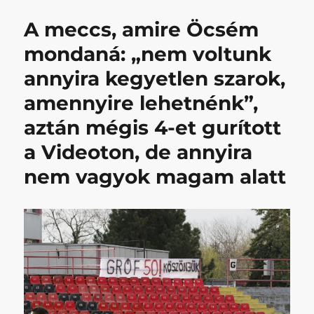
című
A meccs, amire Öcsém
bejegyzéshez
mondaná: „nem voltunk
annyira kegyetlen szarok,
amennyire lehetnénk”,
aztán mégis 4-et gurított
a Videoton, de annyira
nem vagyok magam alatt