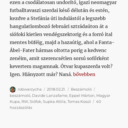
ezen a csodálatosan undorító, igazi neomagyar
futballtavaszi szerdai késő délután és estén,
kezdve a Stefánia úti indulástól a legszebb
hangulatlombozó februári sztrádaúton át a
siófoki kietlen vendégszektorig és a forró ital
mentes büféig, majd a hazaútig, ahol a Fanta-
Ábel-Fater hármas oltotta porig a kedvenc
zenéim, amit szerencsétlen sorsú sofőrként
kevertem magamnak. Ótvar kupaszerda volt?
„Siófoki minthamisemt
Igen. Hiányzott már? Naná.
bővebben
Szerző
Közzétéve
Kategória
Címke
robwarzycha
2018.02.21.
Beszámoló
beszámoló
,
Davide Lanzafame
,
Eppel Márton
,
Magyar
Kupa
,
RW
,
Siófok
,
Supka Attila
,
Tomas Kosút
40
Siófoki
hozzászólás
minthamisemtörténtvolna
című
bejegyzéshez