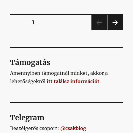
című
bejegyzéshez
Bejegyzések
OLDAL
1
KÖV
lapozása
ETKE
ZŐ
OLD
AL
Támogatás
Amennyiben támogatnál minket, akkor a
lehetőségekről
itt találsz információt
.
Telegram
Beszélgetős csoport:
@csakblog