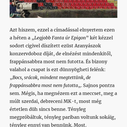
Azt hiszem, ezzel a címadással elnyertem ezen
a héten a „
Legjobb Fanta úr Epigon
” két kézzel
sodort cigivel díszített ezüst Aranyászok
konzervdoboz díját, de elnézést mindenkitől,
frappánsabbra most nem futotta. És bizony
valahol a csapat is ezt dünnyögheti felénk:
„
Bocs, srácok, mindent megtettünk, de
frappánsabbra most nem futotta
„. Sajnos pontra
sem. Mégis, ha megnézem ezt a meccset, meg a
múlt szerdai, debreceni MK-t, most még
értetlen düh sincs benne. Tényleg
megpróbáltuk, tényleg pariban voltunk sokáig,
tényleg ennyi van bennünk. Most.