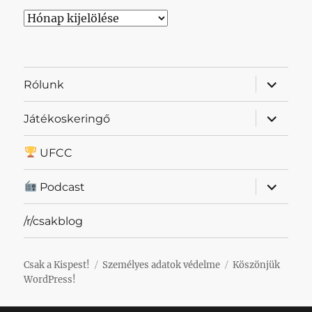
Archívum
almenü
Rólunk
szétnyit
almenü
Játékoskeringő
szétnyit
UFCC
almenü
Podcast
szétnyit
/r/csakblog
Csak a Kispest!
Személyes adatok védelme
Köszönjük
WordPress!