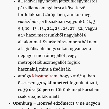
a Fradival egy napon játszunk egymástól
pár villamosmegállóra a következő
fordulókban (zárójelben, amikor még
valószínűleg
a Bozsikban vagyunk): (1., 3.,
5.), 10., 13., 15., 22., 23., 25, 27., 32., vagyis
a 17 hazai meccsünkből nagyjából 8
alkalommal. Szurkolói szempontból nem
a legidálisabb, hogy sokan ugyanazt a
népligeti metrómegállót, vagy
metrópótlóbuszmegállót fogjuk
használni, mint a fradisták.
amúgy
kiszámoltam
, hogy 2018/19-ben
összesen
3704 kilométert
fogunk utazni,
és
39 óra 50 percet
töltünk majd kocsiban
csak a bajnokik miatt.
Orenburg – Honvéd edzőmeccs //
ne nagyon