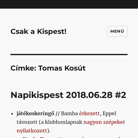
Mastodon
Csak a Kispest!
MENÜ
Címke:
Tomas Kosút
Napikispest 2018.06.28 #2
játékoskeringő //
Bamba
érkezett
, Eppel
távozott (a klubhonlapnak
nagyon szépeket
nyilatkozott
).