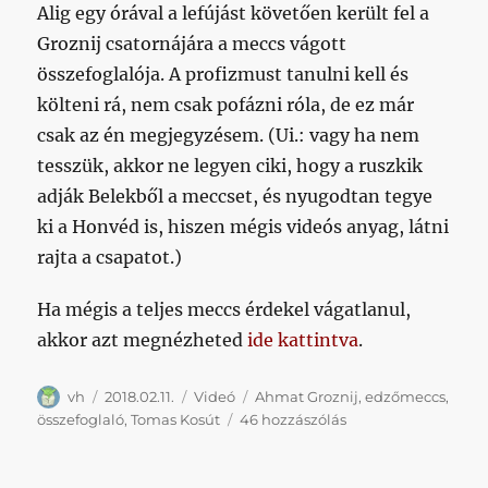
Alig egy órával a lefújást követően került fel a
Groznij csatornájára a meccs vágott
összefoglalója. A profizmust tanulni kell és
költeni rá, nem csak pofázni róla, de ez már
csak az én megjegyzésem. (Ui.: vagy ha nem
tesszük, akkor ne legyen ciki, hogy a ruszkik
adják Belekből a meccset, és nyugodtan tegye
ki a Honvéd is, hiszen mégis videós anyag, látni
rajta a csapatot.)
Ha mégis a teljes meccs érdekel vágatlanul,
akkor azt megnézheted
ide kattintva
.
Szerző
Közzétéve
Kategória
Címke
vh
2018.02.11.
Videó
Ahmat Groznij
,
edzőmeccs
,
Ilyet
összefoglaló
,
Tomas Kosút
46 hozzászólás
is
tud
egy