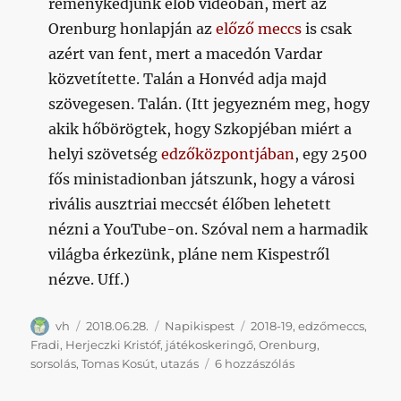
reménykedjünk élőb videóban, mert az
Orenburg honlapján az
előző meccs
is csak
azért van fent, mert a macedón Vardar
közvetítette. Talán a Honvéd adja majd
szövegesen. Talán. (Itt jegyezném meg, hogy
akik hőbörögtek, hogy Szkopjéban miért a
helyi szövetség
edzőközpontjában
, egy 2500
fős ministadionban játszunk, hogy a városi
rivális ausztriai meccsét élőben lehetett
nézni a YouTube-on. Szóval nem a harmadik
világba érkezünk, pláne nem Kispestről
nézve. Uff.)
Szerző
Közzétéve
Kategória
Címke
vh
2018.06.28.
Napikispest
2018-19
,
edzőmeccs
,
Fradi
,
Herjeczki Kristóf
,
játékoskeringő
,
Orenburg
,
Napikispest
sorsolás
,
Tomas Kosút
,
utazás
6 hozzászólás
2018.06.28
#2