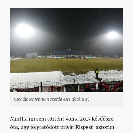
szarok,
amennyire
lehetnénk”,
aztán
mégis
4-
et
gurított
a
Videoton,
de
annyira
nem
vagyok
magam
alatt
Csodálatos februári szerda este (fotó: RW)
című
bejegyzéshez
Mintha mi sem történt volna 2017 későősze
óta, úgy folytatódott privát Kispest-sztorim