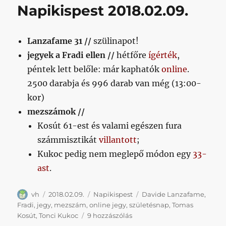
Napikispest 2018.02.09.
orosz
középcsapat
házistúdiója,
Lanzafame 31 //
szülinapot!
ha
edzőtáborban
jegyek a Fradi ellen //
hétfőre
ígérték
,
meccselnek
péntek lett belőle: már kaphatók
online
.
című
2500 darabja és 996 darab van még (13:00-
bejegyzéshez
kor)
mezszámok //
Kosút 61-est és valami egészen fura
számmisztikát
villantott
;
Kukoc pedig nem meglepő módon egy
33-
ast
.
Szerző
Közzétéve
Kategória
Címke
vh
2018.02.09.
Napikispest
Davide Lanzafame
,
Fradi
,
jegy
,
mezszám
,
online jegy
,
születésnap
,
Tomas
Napikispest
Kosút
,
Tonci Kukoc
9 hozzászólás
2018.02.09.