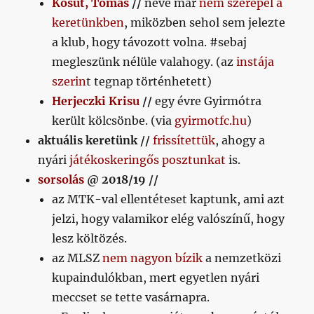
Kosút, Tomas
//
neve már
nem szerepel a
keretünkben
, miközben sehol sem jelezte
a klub, hogy távozott volna. #sebaj
megleszünk nélüle valahogy. (az
instája
szerin
t tegnap történhetett)
Herjeczki Krisu
//
egy évre Gyirmótra
került kölcsönbe. (via
gyirmotfc.hu
)
aktuális keretünk //
frissítettük
, ahogy a
nyári
játékoskeringős posztunkat
is.
sorsolás
@ 2018/19 //
az MTK-val ellentéteset kaptunk, ami azt
jelzi, hogy valamikor elég valószínű, hogy
lesz költözés.
az MLSZ
nem nagyon bízik
a nemzetközi
kupaindulókban, mert egyetlen nyári
meccset se tette vasárnapra.