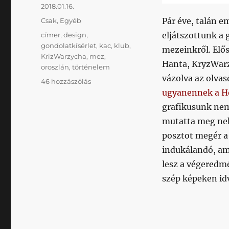
Közzétéve
2018.01.16.
Kategória
Pár éve, talán e
Csak
,
Egyéb
Címke
eljátszottunk a 
címer
,
design
,
gondolatkísérlet
,
kac
,
klub
,
mezeinkről. Elős
KrizWarzycha
,
mez
,
Hanta, KryzWarz
oroszlán
,
történelem
vázolva az olva
LO-
46 hozzászólás
GOndolatkísérlet
ugyanennek a H
című
grafikusunk nem
bejegyzéshez
mutatta meg ne
posztot megér a 
indukálandó, am
lesz a végeredmé
szép képeken i