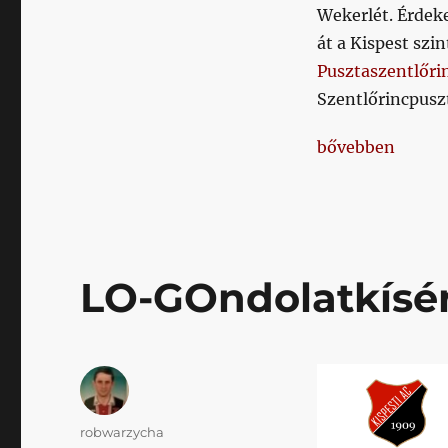
elfelejtünk
Wekerlét. Érdeke
feltenni
át a Kispest szi
magunknak
Pusztaszentlőri
Szentlőrincpuszt
„Két kérdés, ami
bővebben
LO-GOndolatkísér
Szerző
robwarzycha