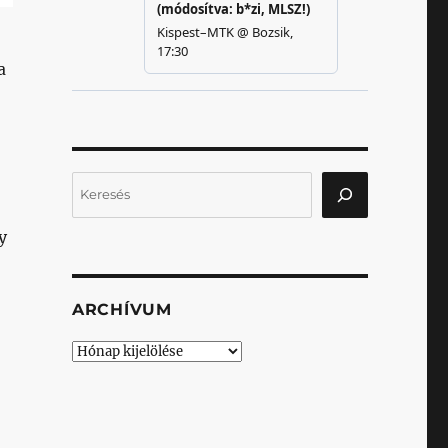
a
Keresés
y
ARCHÍVUM
Archívum