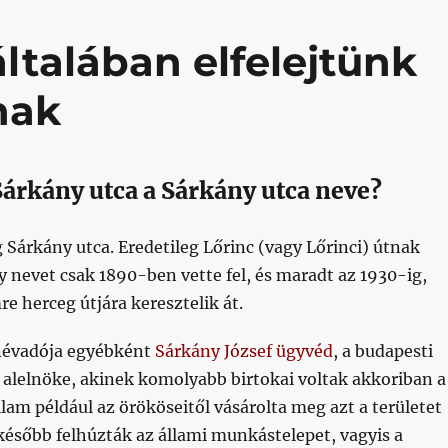
általában elfelejtünk
nak
Sárkány utca a Sárkány utca neve?
Sárkány utca. Eredetileg Lőrinc (vagy Lőrinci) útnak
y nevet csak 1890-ben vette fel, és maradt az 1930-ig,
e herceg útjára keresztelik át.
névadója egyébként
Sárkány József ügyvéd
, a budapesti
la alelnöke, akinek komolyabb birtokai voltak akkoriban a
lam például az örököseitől vásárolta meg azt a területet
később felhúzták az állami munkástelepet, vagyis a