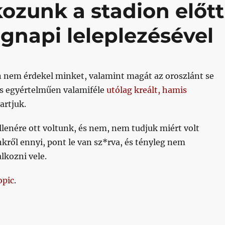
ozunk a stadion előtt
gnapi leleplezésével
 nem érdekel minket, valamint magát az oroszlánt se
és egyértelműen valamiféle
utólag kreált, hami
s
artjuk.
llenére ott voltunk, és nem, nem tudjuk miért volt
kről ennyi, pont le van sz*rva, és tényleg nem
lkozni vele.
opic
.