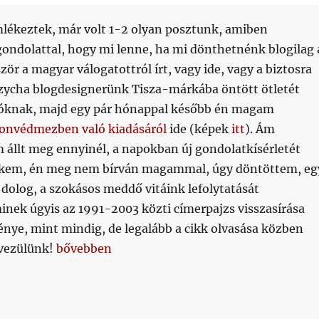
mlékeztek, már volt 1-2 olyan posztunk, amiben
gondolattal, hogy mi lenne, ha mi dönthetnénk blogilag 
zör a magyar válogatottról írt, vagy ide, vagy a biztosra
ycha blogdesignerünk Tisza-márkába öntött ötletét
sóknak, majd egy pár hónappal később én magam
onvédmezben való kiadásáról
ide (képek
itt
). Ám
 állt meg ennyinél, a napokban új gondolatkísérletét
kem, én meg nem bírván magammal, úgy döntöttem, eg
dolog, a szokásos meddő vitáink lefolytatását
inek úgyis az 1991-2003 közti címerpajzs visszasírása
nye, mint mindig, de legalább a cikk olvasása közben
„LO-GOndolatkísérlet”
dvezülünk!
bővebben