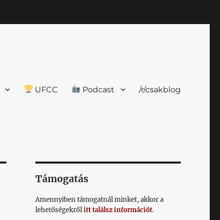
UFCC
Podcast
/r/csakblog
Támogatás
Amennyiben támogatnál minket, akkor a
lehetőségekről
itt találsz információt
.