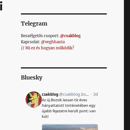
i
Telegram
Beszélgetős csoport:
@csakblog
Kapcsolat:
@veghhanta
//
Mi ez és hogyan működik?
Bluesky