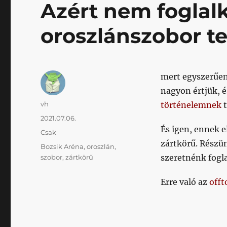
Azért nem foglalk
oroszlánszobor te
mert egyszerűen
nagyon értjük, 
Szerző
vh
történelemnek
t
Közzétéve
2021.07.06.
És igen, ennek e
Kategória
Csak
zártkörű. Részün
Címke
Bozsik Aréna
,
oroszlán
,
szeretnénk fogla
szobor
,
zártkörű
Erre való az
offt