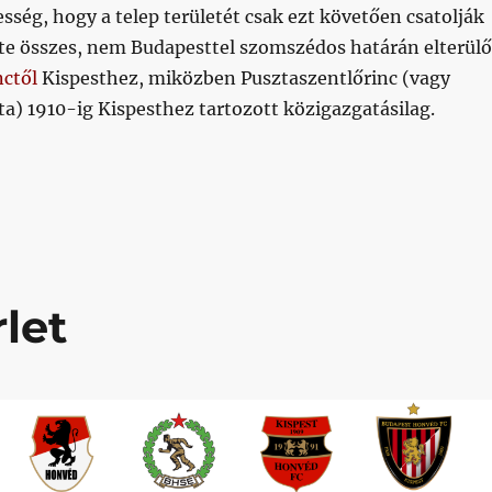
sség, hogy a telep területét csak ezt követően csatolják
nte összes, nem Budapesttel szomszédos határán elterülő
nctől
Kispesthez, miközben Pusztaszentlőrinc (vagy
a) 1910-ig Kispesthez tartozott közigazgatásilag.
t általában elfelejtünk feltenni magunknak”
let