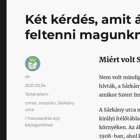
Két kérdés, amit 
feltenni magunk
Miért volt 
Szerző
vh
Nem volt mindig 
Közzétéve
2021.03.24.
hívták, a Sárkán
Kategória
Történelem
amikor Szent Imr
Címke
címer
,
oroszlán
,
Sárkány
A Sárkány utca 
utca
Két
királyi ítélőtáb
1 hozzászólás a(z)
kérdés,
bejegyzéshez
környéken. Az ál
amit
1908-ban, ahol 
általában