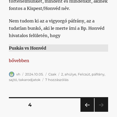
történelmünket, mindent és mindenkit, akinek
fontos a Kispest/Honvéd név.
Nem tudom ki az a vigyorgó páfrány, az a
tudatlan bunkó, aki le merte írni a Bp. Honvéd
hivatalos felületén, hogy
Puskás vs Honvéd
„Ezt nem tudom ki művelte, azonban bízom benne, 
bővebben
Szerző
Közzétéve
Kategória
Címke
vh
2024.10.05.
Csak
2
,
ahülye
,
Felcsút
,
páfrány
,
Ezt
sajtó
,
takarodjatok
7 hozzászólás
nem
tudom
ki
művelte,
Bejegyzések
OLDAL
4
azonban
bízom
ELŐ