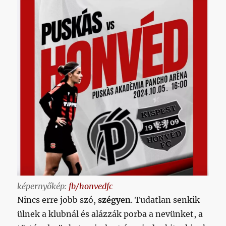
képernyőkép:
fb/honvedfc
Nincs erre jobb szó,
szégyen
. Tudatlan senkik
ülnek a klubnál és alázzák porba a nevünket, a