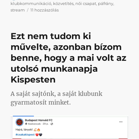
klubkommunikáció
,
közvetítés
,
női csapat
,
páfrány
,
A
stream
11 hozzászólás
mostohán
kezelt
férfi
Ezt nem tudom ki
felnőtt
fakó
művelte, azonban bízom
még
benne, hogy a mai volt az
így
is
utolsó munkanapja
lenyomta
nézettségben
Kispesten
a
női
A saját sajtónk, a saját klubunk
felnőtt
nagycsapatot
gyarmatosít minket.
című
bejegyzéshez