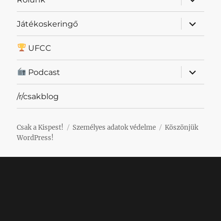
szétnyit
almenü
Játékoskeringő
szétnyit
UFCC
almenü
Podcast
szétnyit
/r/csakblog
Csak a Kispest!
Személyes adatok védelme
Köszönjük
WordPress!