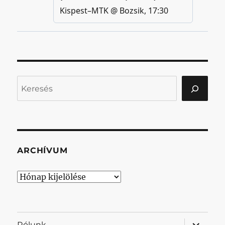
Keresés
ARCHÍVUM
Archívum
almenü
Rólunk