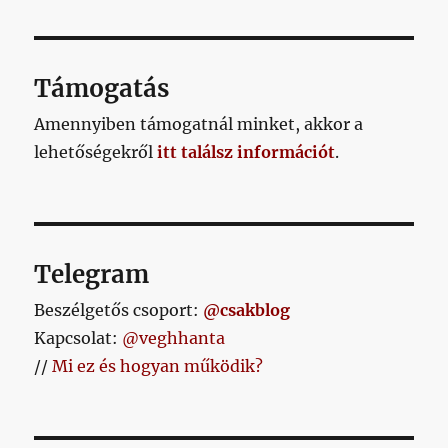
lapozása
benne,
ZŐ
hogy
OLD
AL
a
mai
Támogatás
volt
az
Amennyiben támogatnál minket, akkor a
utolsó
lehetőségekről
itt találsz információt
munkanapja
.
Kispesten
című
bejegyzéshez
Telegram
Beszélgetős csoport:
@csakblog
Kapcsolat:
@veghhanta
//
Mi ez és hogyan működik?