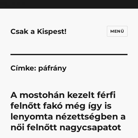
Mastodon
Csak a Kispest!
MENÜ
Címke:
páfrány
A mostohán kezelt férfi
felnőtt fakó még így is
lenyomta nézettségben a
női felnőtt nagycsapatot