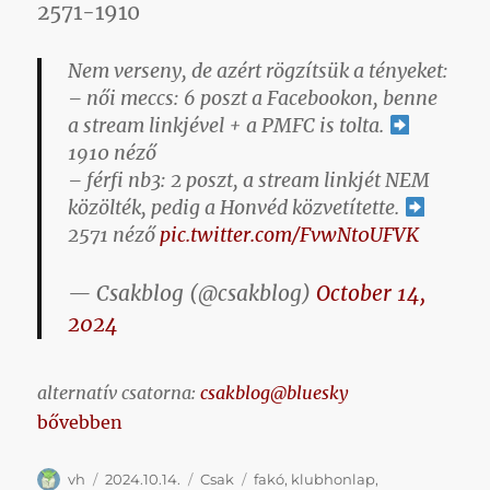
2571-1910
Nem verseny, de azért rögzítsük a tényeket:
– női meccs: 6 poszt a Facebookon, benne
a stream linkjével + a PMFC is tolta.
1910 néző
– férfi nb3: 2 poszt, a stream linkjét NEM
közölték, pedig a Honvéd közvetítette.
2571 néző
pic.twitter.com/FvwNt0UFVK
— Csakblog (@csakblog)
October 14,
2024
alternatív csatorna:
csakblog@bluesky
„A mostohán kezelt férfi felnőtt fakó még így is le
bővebben
Szerző
Közzétéve
Kategória
Címke
vh
2024.10.14.
Csak
fakó
,
klubhonlap
,