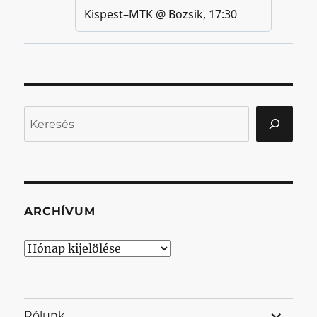
Keresés
ARCHÍVUM
Archívum
almenü
Rólunk