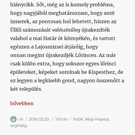
hiánycikk. Sőt, még az is komoly probléma,
hogy nagyjából meghatározzam, hogy amit
ismerek, az pontosan hol lehetett, hiszen az
Üllői számozását
valószínűleg
újrakezdték
valahol a mai Határ út környékén, és tartott
egészen a Lajosmizsei átjáróig, hogy
onnan megint újrakezdjék Lőrincen. Az már
csak külön extra, hogy sokszor egyes lőrinci
épületeket, képeket sorolnak be Kispesthez, de
ez legyen a legkisebb gond, nagyon összenőtt a
két település.
„Segítségeteket kérném: régi kispesti képeket kere
bővebben
Szerző
Közzétéve
Kategória
Címke
vh
2016.02.20.
100 év
fotók
,
Régi Kispest
,
segítség