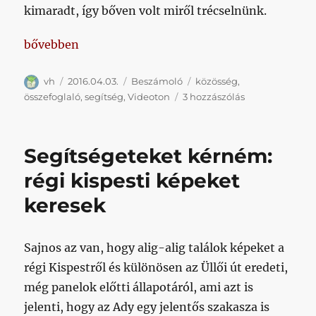
kimaradt, így bőven volt miről trécselnünk.
„Most mindennél jobban bízok a közösség erejében
bővebben
Szerző
Közzétéve
Kategória
Címke
vh
2016.04.03.
Beszámoló
közösség
,
Most
összefoglaló
,
segítség
,
Videoton
3 hozzászólás
mindennél
jobban
bízok
Segítségeteket kérném:
a
közösség
régi kispesti képeket
erejében
keresek
című
bejegyzéshez
Sajnos az van, hogy alig-alig találok képeket a
régi Kispestről és különösen az Üllői út eredeti,
még panelok előtti állapotáról, ami azt is
jelenti, hogy az Ady egy jelentős szakasza is