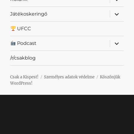
szétnyit
almenü
Játékoskeringő
szétnyit
UFCC
almenü
Podcast
szétnyit
/r/csakblog
Csak a Kispest!
Személyes adatok védelme
Köszönjük
WordPress!