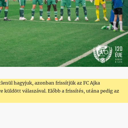
tlenül hagyjuk, azonban frissítjük az FC Ajka
küldött válaszával. Előbb a frissítés, utána pedig az