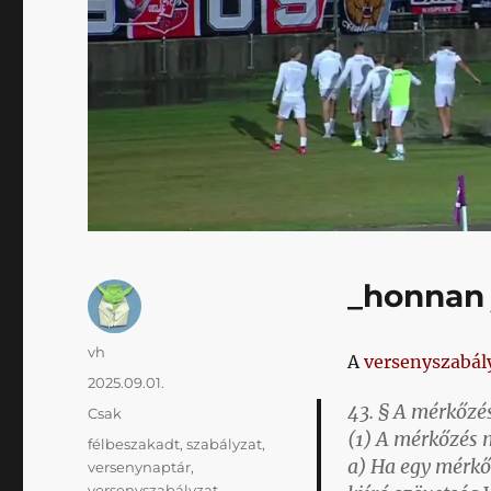
_honnan 
Szerző
vh
A
versenyszabál
Közzétéve
2025.09.01.
43. § A mérkőzé
Kategória
Csak
(1) A mérkőzés 
Címke
félbeszakadt
,
szabályzat
,
a) Ha egy mérkő
versenynaptár
,
versenyszabályzat