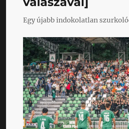
válaszával]
Egy újabb indokolatlan szurkoló