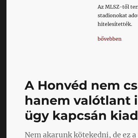
Az MLSZ-től term
stadionokat ado
hitelesítették.
„Az Ajka egyérte
bővebben
A Honvéd nem csu
hanem valótlant is
ügy kapcsán kia
Nem akarunk kötekedni, de ez 