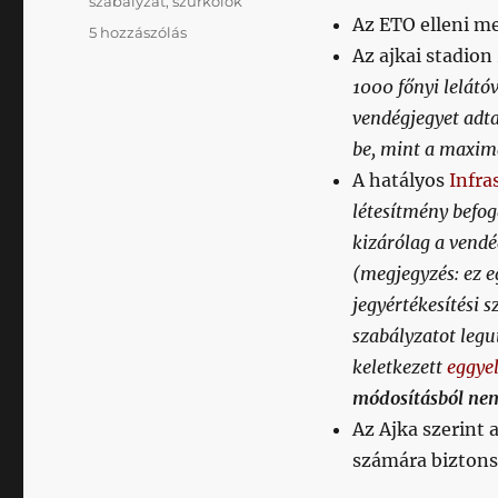
szabályzat
,
szurkolók
Az ETO elleni me
Az
5 hozzászólás
Az ajkai stadion
Ajka
egyértelműen
1000 főnyi lelátó
szembe
vendégjegyet adta
megy
be, mint a maximá
a
szabályokkal,
A hatályos
Infra
amikor
létesítmény befog
önkényesen
kizárólag a vendé
és
alkalmilag
(megjegyzés: ez e
korlátozza
jegyértékesítési s
a
szabályzatot legu
vendégszektor
kapacitását
keletkezett
eggyel
[frissítve
módosításból nem 
az
Az Ajka szerint
Ajka
válaszával]
számára biztonsá
című
bejegyzéshez