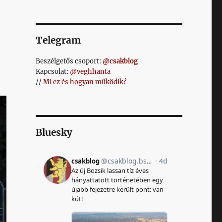
Telegram
Beszélgetős csoport:
@csakblog
Kapcsolat:
@veghhanta
//
Mi ez és hogyan működik?
Bluesky