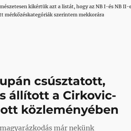
észetesen kikértük azt a listát, hogy az NB I-és NB II-
tt mérkőzéskategóriák szerintem mekkorára
lműen szembe megy a szabályokkal, amikor önkényesen és
pán csúsztatott,
 állított a Cirkovic-
dott közleményében
a magyarázkodás már nekünk