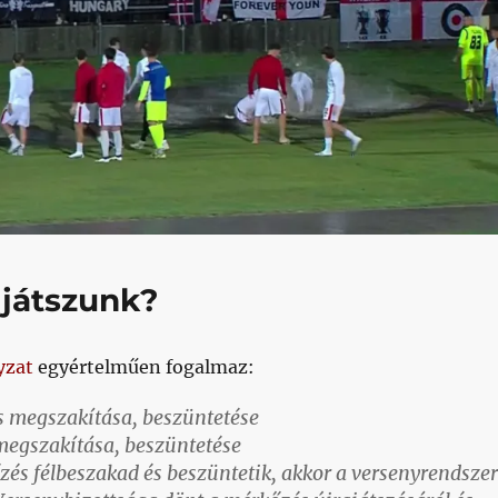
játszunk?
yzat
egyértelműen fogalmaz:
s megszakítása, beszüntetése
megszakítása, beszüntetése
zés félbeszakad és beszüntetik, akkor a versenyrendszer