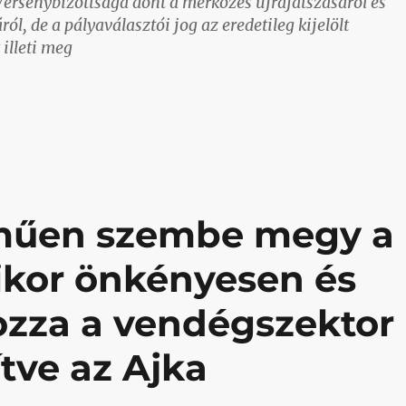
Versenybizottsága dönt a mérkőzés újrajátszásáról és
ól, de a pályaválasztói jog az eredetileg kijelölt
 illeti meg
 szabályzatok a félbeszakadt meccsekről?”
lműen szembe megy a
ikor önkényesen és
tozza a vendégszektor
ítve az Ajka