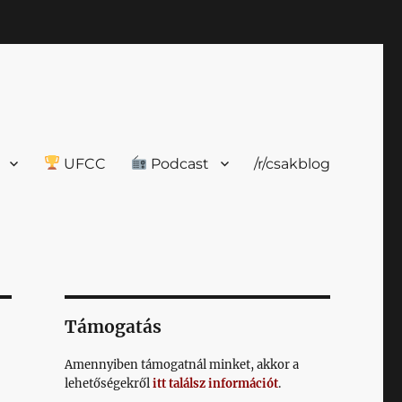
UFCC
Podcast
/r/csakblog
Támogatás
Amennyiben támogatnál minket, akkor a
lehetőségekről
itt találsz információt
.