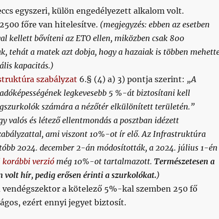
ccs egyszeri, külön engedélyezett alkalom volt.
 2500 főre van hitelesítve.
(megjegyzés: ebben az esetben
val kellett bővíteni az ETO ellen, miközben csak 800
k, tehát a matek azt dobja, hogy a hazaiak is többen mehett
lis kapacitás.)
struktúra szabályzat
6.§ (4) a) 3) pontja szerint:
„A
adóképességének legkevesebb 5 %-át biztosítani kell
gszurkolók számára a nézőtér elkülönített területén.”
gy valós és létező ellentmondás a posztban idézett
zabályzattal, ami viszont 10%-ot ír elő. Az Infrastruktúra
tóbb 2024. december 2-án módosították, a 2024. július 1-én
 korábbi verzió
még 10%-ot tartalmazott.
Természetesen a
volt hír, pedig erősen érinti a szurkolókat.
)
 a vendégszektor a kötelező 5%-kal szemben 250 fő
gos, ezért ennyi jegyet biztosít.