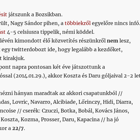
sit
játszunk a Bozsikban.
rült, Nagy Sándor pihen, a
többiekről
egyelőre nincs infó
ást
4-5 celsiusra tippelik, némi köddel.
lévén kimondott élő közvetítés részünkről
nem
lesz,
egy twitterdobozt ide, hogy legalább a kezdőket,
t kirakjuk.
pont napra pontosan két éve játszottunk a
ssal (2014.01.29.), akkor Koszta és Daru góljaival 2-2 le
ézni hányan maradtak az akkori csapatunkból //
s, Lovric, Navarro, Alcibiade, Lőrinczy, Hidi, Diarra,
ncoise // cserék: Czuczi, Botka, Bobál, Kovács János,
 Koszta, Kozma, Prosser, Daru, Kapacina // ha jó
kor a
22/7
.