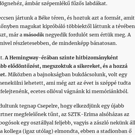
 dögnehéz, ámbár szépemlékű fűzős labdákat.
csen jártunk a Béke téren, és hoztuk azt a formát, amit
nyben magukat kipróbáló többiektől láttunk a tévében
zt, már a
második
negyedik fordulót sem értük meg. A
amivel részletesebben, de mindenképp bánatosan.
t.
A Hemingway-érában szinte hitbizományként
ább elődöntőzést, megszoktuk a sikereket, és a hozzá
et.
Miközben a bajnokságban bukdácsolunk, volt egy
enekülni lehetett, ami még azt az évet is széppé tudta
 felejtenénk, ecetes ollóval vágnánk ki memóriánkból.
ndultunk tegnap Csepelre, hogy elkezdjünk egy újabb
artner megfelelőnek tűnt, az SZTK-Erima alsóházas az
gósok egy osztállyal feljebb, vagyis a zászló nekünk áll
 kollega (igaz utólag) elmondta, ebben a stadionban ő