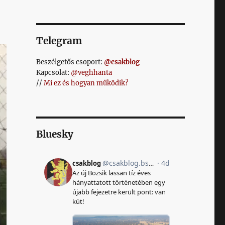
Telegram
Beszélgetős csoport:
@csakblog
Kapcsolat:
@veghhanta
//
Mi ez és hogyan működik?
Bluesky