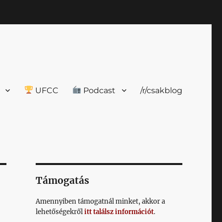
UFCC
Podcast
/r/csakblog
Támogatás
Amennyiben támogatnál minket, akkor a
lehetőségekről
itt találsz információt
.