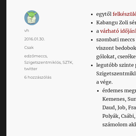
egytől
felkészülé
Kabangu Zoli sé
Szerző
vh
a
várható időjár
Közzétéve
2016.01.30.
szombati meccs 
Kategória
Csak
viszont bedobok 
Címke
edzőmeccs
,
gólokat, cseréke
Szigetszentmiklós
,
SZTK
,
legutóbb szinte 
twitter
Szigetszentmikló
Honvéd
6 hozzászólás
a vége.
–
Szigetszentmiklós
érdemes megn
@
Kemenes, Sunda
Bozsik
Daud, Job, Fra
című
bejegyzéshez
Polyák, Csábi,
számolom ak