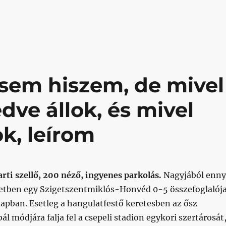
etszentmiklós @ Bozsik”
 sem hiszem, de mivel
dve állok, és mivel
ok, leírom
rti szellő, 200 néző, ingyenes parkolás.
Nagyjából enny
etben egy Szigetszentmiklós-Honvéd 0-5 összefoglalój
apban. Esetleg a hangulatfestő keretesben az ősz
ál módjára falja fel a csepeli stadion egykori szertárosát