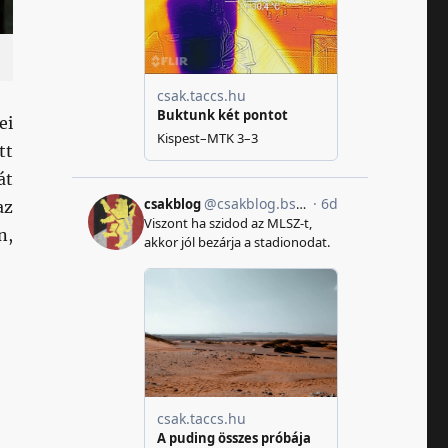
ei
tt
át
az
n,