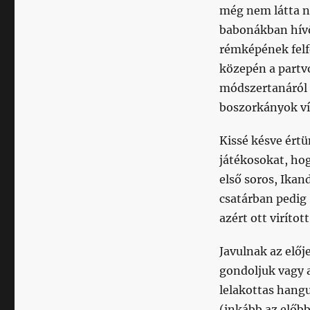
még nem látta n
babonákban hívő
rémképének felf
közepén a partvo
módszertanáról t
boszorkányok ví
Kissé késve értü
játékosokat, ho
első soros, Ikan
csatárban pedig 
azért ott viríto
Javulnak az előj
gondoljuk vagy 
lelakottas hangu
(inkább az előbb