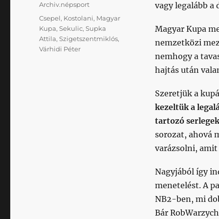
Kategória
Archiv.népsport
vagy legalább a
Címke
Csepel
,
Kostolani
,
Magyar
Magyar Kupa mec
Kupa
,
Sekulic
,
Supka
Attila
,
Szigetszentmiklós
,
nemzetközi mező
Várhidi Péter
nemhogy a tavas
hajtás után val
Szeretjük a kupá
kezeltük a legal
tartozó serlegek
sorozat, ahová m
varázsolni, amit
Nagyjából így i
menetelést. A p
NB2-ben, mi dobo
Bár RobWarzycha