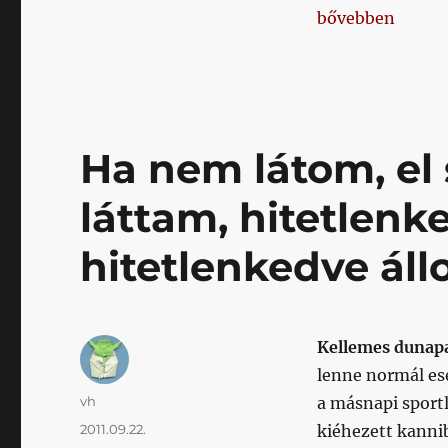
„Honvéd – Szig
bővebben
Ha nem látom, el
láttam, hitetlenke
hitetlenkedve áll
Kellemes dunapa
lenne normál es
Szerző
vh
a másnapi sportl
Közzétéve
2011.09.22.
kiéhezett kannib