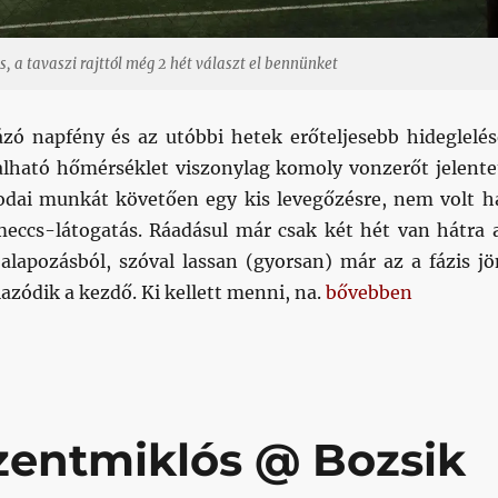
s, a tavaszi rajttól még 2 hét választ el bennünket
ázó napfény és az utóbbi hetek erőteljesebb hideglelés
alható hőmérséklet viszonylag komoly vonzerőt jelente
rodai munkát követően egy kis levegőzésre, nem volt h
eccs-látogatás. Ráadásul már csak két hét van hátra 
 alapozásból, szóval lassan (gyorsan) már az a fázis jö
„Második”
zódik a kezdő. Ki kellett menni, na.
bővebben
zentmiklós @ Bozsik