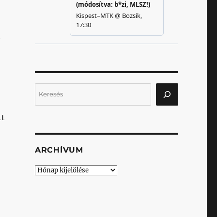
.
Keresés
tt
ARCHÍVUM
Archívum