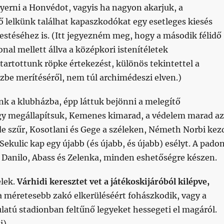
yerni a Honvédot, vagyis ha nagyon akarjuk, a
 lelkünk találhat kapaszkodókat egy esetleges kiesés
estéséhez is. (Itt jegyezném meg, hogy a második félidő
nal mellett állva a középkori istenítéletek
artottunk röpke értekezést, különös tekintettel a
zbe merítéséről, nem túl archimédeszi elven.)
nk a klubházba, épp láttuk bejönni a melegítő
gy megállapítsuk, Kemenes kimarad, a védelem marad az
de szűr, Kosotlani és Gege a széleken, Németh Norbi kez
Sekulic kap egy újabb (és újabb, és újabb) esélyt. A pado
tt Danilo, Abass és Zelenka, minden eshetőségre készen.
elek.
Várhidi keresztet vet a játékoskijáróból kilépve,
a méretesebb zakó elkerüléséért fohászkodik, vagy a
latú stadionban feltűnő legyeket hessegeti el magáról.
i)