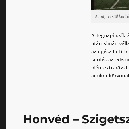
bejegyzéshez
A műfüvestől keríté
A tegnapi szikr
után simán váll
az egész heti i
kérdés az edzőm
idén extrarövid
amikor körvonala
Honvéd – Szigets