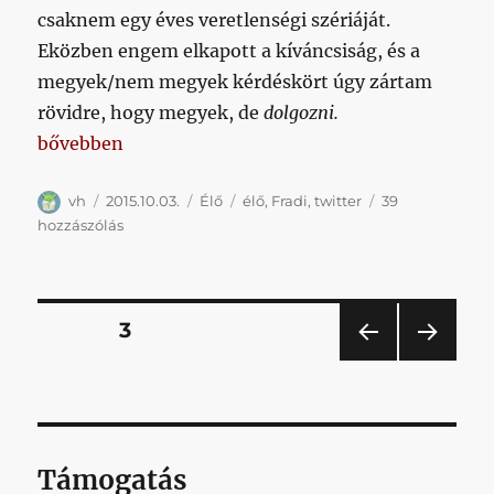
csaknem egy éves veretlenségi szériáját.
Eközben engem elkapott a kíváncsiság, és a
megyek/nem megyek kérdéskört úgy zártam
rövidre, hogy megyek, de
dolgozni.
„Megnézem helyettetek a Groupama Lajost #ÉLŐ”
bővebben
Szerző
Közzétéve
Kategória
Címke
vh
2015.10.03.
Élő
élő
,
Fradi
,
twitter
39
Megnézem
hozzászólás
helyettetek
a
Groupama
Lajost
Bejegyzések
OLDAL
3
#ÉLŐ
című
ELŐ
KÖV
lapozása
bejegyzéshez
ZŐ
ETKE
OLD
ZŐ
AL
OLD
AL
Támogatás