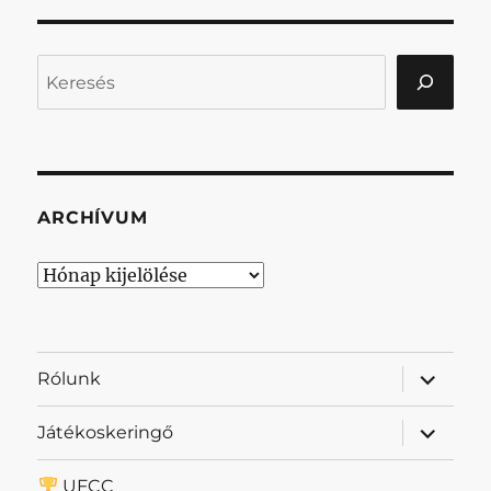
Keresés
ARCHÍVUM
Archívum
almenü
Rólunk
szétnyit
almenü
Játékoskeringő
szétnyit
UFCC