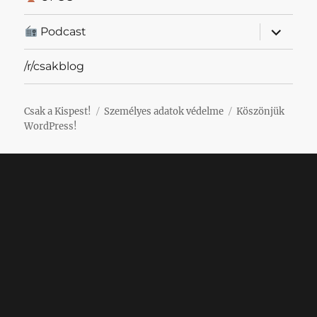
almenü
Podcast
szétnyit
/r/csakblog
Csak a Kispest!
Személyes adatok védelme
Köszönjük
WordPress!