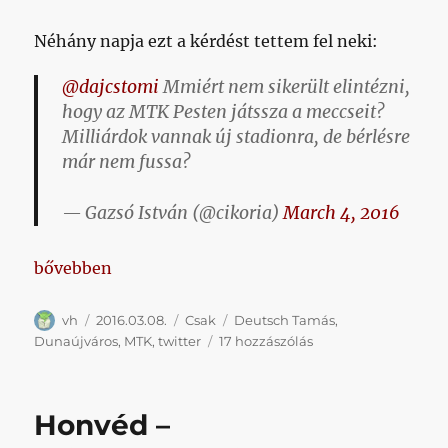
Néhány napja ezt a kérdést tettem fel neki:
@dajcstomi
Mmiért nem sikerült elintézni,
hogy az MTK Pesten játssza a meccseit?
Milliárdok vannak új stadionra, de bérlésre
már nem fussa?
— Gazsó István (@cikoria)
March 4, 2016
„Azt nem is mutattam még, hogy mekkora tockost 
bővebben
Szerző
Közzétéve
Kategória
Címke
vh
2016.03.08.
Csak
Deutsch Tamás
,
Azt
Dunaújváros
,
MTK
,
twitter
17 hozzászólás
nem
is
mutattam
Honvéd –
még,
hogy