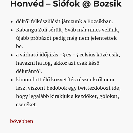
Honvéd – Siófok @ Bozsik
Bozsik
című
bejegyzéshez
déltől felkészülésit játszunk a Bozsikban.
Kabangu Zoli sérült, Sváb már nincs velünk,
újabb próbázót pedig még nem jelentettek
be.
a várható időjárás -3 és -5 celsius közé esik,
havazni ha fog, akkor azt csak késő
délutántól.
kimondott élő közvetítés részünkről
nem
lesz, viszont bedobok egy twitterdobozt ide,
hogy legalább kirakjuk a kezdőket, gólokat,
cseréket.
„Honvéd – Siófok @ Bozsik”
bővebben