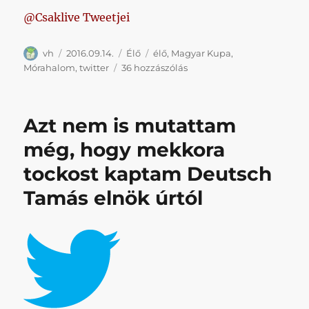
@Csaklive Tweetjei
Szerző
Közzétéve
Kategória
Címke
vh
2016.09.14.
Élő
élő
,
Magyar Kupa
,
#ÉLŐ
Mórahalom
,
twitter
36 hozzászólás
//
Mórahalom
–
Azt nem is mutattam
Bp.
Honvéd
még, hogy mekkora
című
tockost kaptam Deutsch
bejegyzéshez
Tamás elnök úrtól