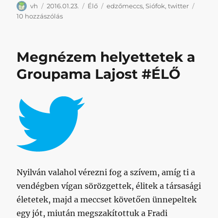
Szerző
Közzétéve
Kategória
Címke
vh
2016.01.23.
Élő
edzőmeccs
,
Siófok
,
twitter
Honvéd
10 hozzászólás
–
Siófok
@
Megnézem helyettetek a
Bozsik
című
Groupama Lajost #ÉLŐ
bejegyzéshez
Nyilván valahol vérezni fog a szívem, amíg ti a
vendégben vígan sörözgettek, élitek a társasági
életetek, majd a meccset követően ünnepeltek
egy jót, miután megszakítottuk a Fradi