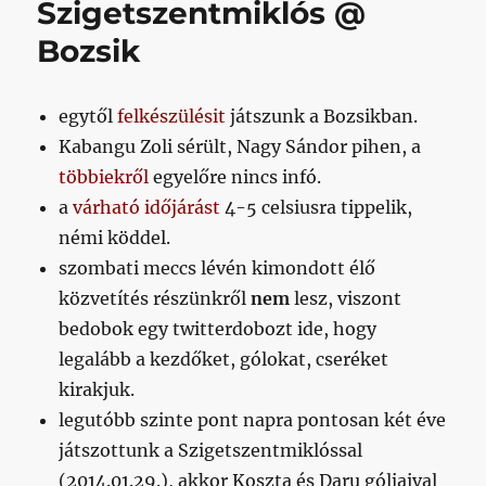
Szigetszentmiklós @
mekkora
Bozsik
tockost
kaptam
Deutsch
Tamás
egytől
felkészülésit
játszunk a Bozsikban.
elnök
Kabangu Zoli sérült, Nagy Sándor pihen, a
úrtól
többiekről
egyelőre nincs infó.
című
bejegyzéshez
a
várható időjárást
4-5 celsiusra tippelik,
némi köddel.
szombati meccs lévén kimondott élő
közvetítés részünkről
nem
lesz, viszont
bedobok egy twitterdobozt ide, hogy
legalább a kezdőket, gólokat, cseréket
kirakjuk.
legutóbb szinte pont napra pontosan két éve
játszottunk a Szigetszentmiklóssal
(2014.01.29.), akkor Koszta és Daru góljaival