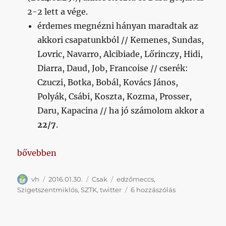
2-2 lett a vége.
érdemes megnézni hányan maradtak az
akkori csapatunkból // Kemenes, Sundas,
Lovric, Navarro, Alcibiade, Lőrinczy, Hidi,
Diarra, Daud, Job, Francoise // cserék:
Czuczi, Botka, Bobál, Kovács János,
Polyák, Csábi, Koszta, Kozma, Prosser,
Daru, Kapacina // ha jó számolom akkor a
22/7
.
„Honvéd – Szigetszentmiklós @ Bozsik”
bővebben
Szerző
Közzétéve
Kategória
Címke
vh
2016.01.30.
Csak
edzőmeccs
,
Honvéd
Szigetszentmiklós
,
SZTK
,
twitter
6 hozzászólás
–
Szigetszentmik
@