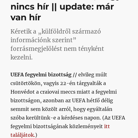
nincs hír || update: már
van hír
Kéretik a „külföldről származó
információnk szerint”
forrásmegjelölést nem tényként
kezelni.
UEFA fegyelmi bizottság //
elvileg múlt
csütörtökön, vagyis 22-én tárgyalták a
Honvédot a craiovai meccs miatt a fegyelmi
bizottságon, azonban az UEFA hétfő délig
semmit sem közölt arról, hogy egyáltalán
szóba kerültünk-e a kérdéses napon. (Az UEFA
fegyelmi bizottságának közleményeit
itt
találjátok.
)