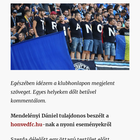
Egészében idézem a klubhonlapon megjelent
szöveget. Egyes helyeken dőlt betűvel
kommentálom.
Mendelényi Dániel tulajdonos beszélt a
honvedfc.hu
-nak a nyoni eseményekről
Szerda délelőtt egy öttagú testület előtt