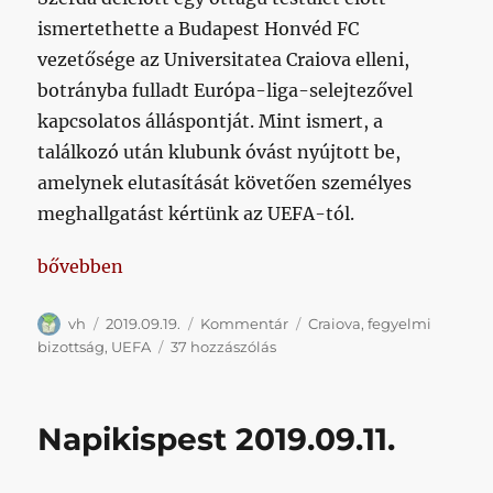
ismertethette a Budapest Honvéd FC
vezetősége az Universitatea Craiova elleni,
botrányba fulladt Európa-liga-selejtezővel
kapcsolatos álláspontját. Mint ismert, a
találkozó után klubunk óvást nyújtott be,
amelynek elutasítását követően személyes
meghallgatást kértünk az UEFA-tól.
„UEFA: nincs itt kérem semmi látnivaló”
bővebben
Szerző
Közzétéve
Kategória
Címke
vh
2019.09.19.
Kommentár
Craiova
,
fegyelmi
UEFA:
bizottság
,
UEFA
37 hozzászólás
nincs
itt
kérem
Napikispest 2019.09.11.
semmi
látnivaló
című