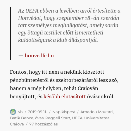
Az UEFA ebben a levélben arról értesítette a
Honvédot, hogy szeptember 18-án szerdán
tart személyes meghallgatást, amely során
egy öttagú testület előtt ismertetheti
küldöttségünk a klub álláspontját.
honvedfc.hu
Fontos, hogy itt nem a nekünk kiosztott
pénzbüntetésről és szektorbezárásról lesz szó,
hanem a még helyben, tehát Craiován
benyújtott, és
később elutasított
óvásunkról.
Szerző
Közzétéve
Kategória
Címke
vh
2019.09.11.
Napikispest
Amadou Moutari
,
Batik Bence
,
óvás
,
Reggeli Start
,
UEFA
,
Universitatea
Napikispest
Craiova
77 hozzászólás
2019.09.11.