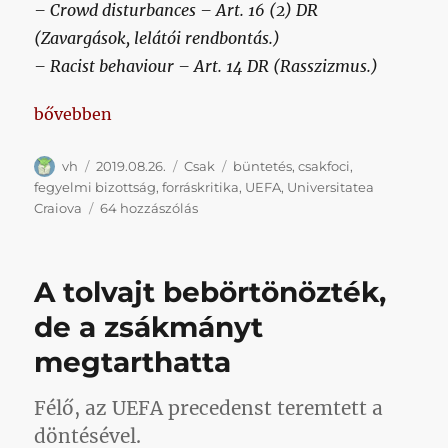
– Crowd disturbances – Art. 16 (2) DR
(Zavargások, lelátói rendbontás.)
– Racist behaviour – Art. 14 DR
(Rasszizmus.)
„Egyelőre az a hír a Craiova-Honvédról, hogy nincs 
bővebben
Szerző
Közzétéve
Kategória
Címke
vh
2019.08.26.
Csak
büntetés
,
csakfoci
,
fegyelmi bizottság
,
forráskritika
,
UEFA
,
Universitatea
Egyelőre
Craiova
64 hozzászólás
az
a
hír
A tolvajt bebörtönözték,
a
Craiova-
de a zsákmányt
Honvédról,
megtarthatta
hogy
nincs
hír
Félő, az UEFA precedenst teremtett a
||
döntésével.
update: