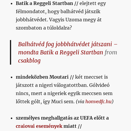
Batik a Reggeli Startban //
elejtett egy
bejegyzéshez
félmondatot, hogy balhátvéd játszik
jobbhátvédet. Vagyis Uzoma megy át
szombaton a túloldalra?
Balhátvéd fog jobbhátvédet játszani –
mondta Batik a Reggeli Startban
from
csakblog
mindeközben Moutari //
két meccset is
játszott a nigeri válogatottban. Gólvideó
nincs, mert a nigeriek egyik meccsen sem
lőttek gólt, így Muci sem.
(via
honvedfc.hu
)
személyes meghallgatás az UEFA előtt a
craiovai események
miatt //