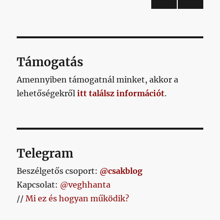
megtarthatta
ELŐ
KÖV
lapozása
című
ZŐ
ETKE
bejegyzéshez
OLD
ZŐ
AL
OLD
AL
Támogatás
Amennyiben támogatnál minket, akkor a
lehetőségekről
itt találsz információt
.
Telegram
Beszélgetős csoport:
@csakblog
Kapcsolat:
@veghhanta
//
Mi ez és hogyan működik?