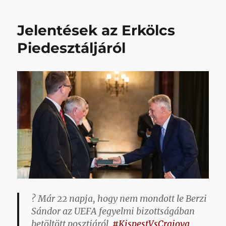
című
bejegyzéshez
Jelentések az Erkölcs
Piedesztáljáról
? Már 22 napja, hogy nem mondott le Berzi
Sándor az UEFA fegyelmi bizottságában
betöltött posztjáról.
#KispestVsCraiova