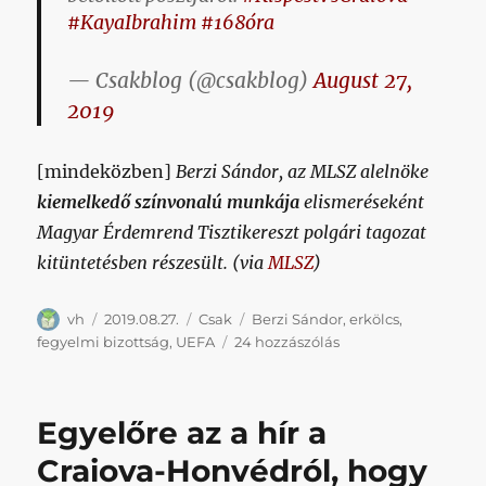
#KayaIbrahim
#168óra
— Csakblog (@csakblog)
August 27,
2019
[mindeközben]
Berzi Sándor, az MLSZ alelnöke
kiemelkedő színvonalú munkája
elismeréseként
Magyar Érdemrend Tisztikereszt polgári tagozat
kitüntetésben részesült.
(via
MLSZ
)
Szerző
Közzétéve
Kategória
Címke
vh
2019.08.27.
Csak
Berzi Sándor
,
erkölcs
,
Jelentések
fegyelmi bizottság
,
UEFA
24 hozzászólás
az
Erkölcs
Piedesztáljáról
Egyelőre az a hír a
című
bejegyzéshez
Craiova-Honvédról, hogy