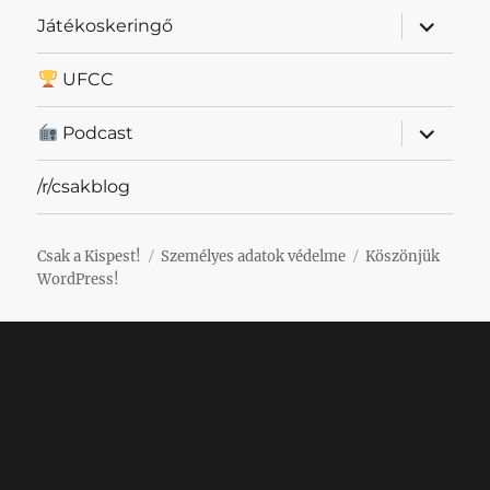
almenü
Játékoskeringő
szétnyit
UFCC
almenü
Podcast
szétnyit
/r/csakblog
Csak a Kispest!
Személyes adatok védelme
Köszönjük
WordPress!