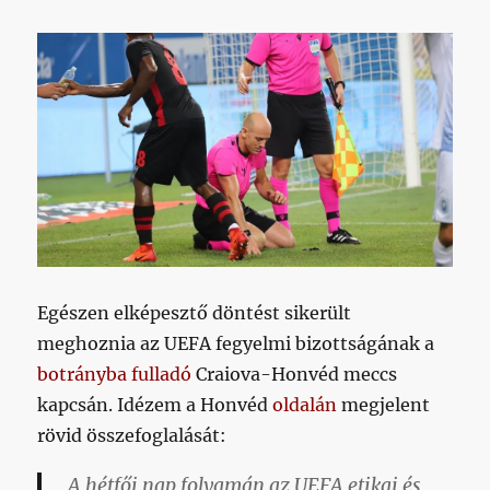
már
van
hír
című
bejegyzéshez
Egészen elképesztő döntést sikerült
meghoznia az UEFA fegyelmi bizottságának a
botrányba fulladó
Craiova-Honvéd meccs
kapcsán. Idézem a Honvéd
oldalán
megjelent
rövid összefoglalását:
A hétfői nap folyamán az UEFA etikai és