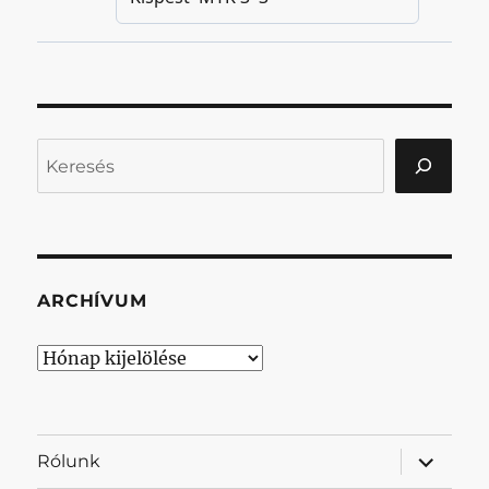
Keresés
ARCHÍVUM
Archívum
almenü
Rólunk
szétnyit