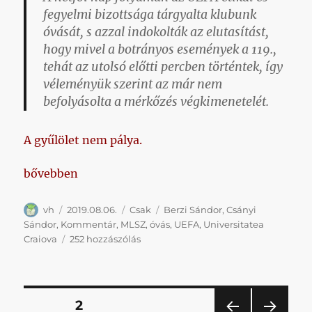
fegyelmi bizottsága tárgyalta klubunk
óvását, s azzal indokolták az elutasítást,
hogy mivel a botrányos események a 119.,
tehát az utolsó előtti percben történtek, így
véleményük szerint az már nem
befolyásolta a mérkőzés végkimenetelét.
A gyűlölet nem pálya.
„A tolvajt bebörtönözték, de a zsákmányt megtarth
bővebben
Szerző
Közzétéve
Kategória
Címke
vh
2019.08.06.
Csak
Berzi Sándor
,
Csányi
Sándor
,
Kommentár
,
MLSZ
,
óvás
,
UEFA
,
Universitatea
A
Craiova
252 hozzászólás
tolvajt
bebörtönözték,
de
a
Bejegyzések
OLDAL
2
zsákmányt