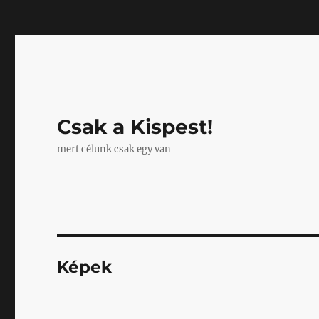
Mastodon
Csak a Kispest!
mert célunk csak egy van
Képek