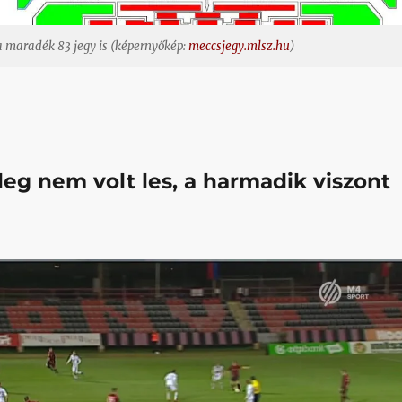
a maradék 83 jegy is (képernyőkép:
meccsjegy.mlsz.hu
)
leg nem volt les, a harmadik viszont