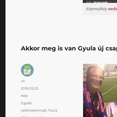
képtelen
megmondani
Képernyőkép:
media
előre,
hogy
milyen
meccset
közvetít
című
Akkor meg is van Gyula új csa
bejegyzéshez
Szerző
vh
Közzétéve
2016.05.23.
Forma
Kép
Kategória
Egyéb
Címke
játékoskeringő
,
Youla