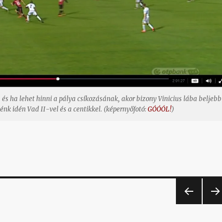
t, és ha lehet hinni a pálya csíkozásának, akor bizony Vinicius lába beljebb
énk idén Vad II-vel és a centikkel. (képernyőfotó:
GÓÓÓL!
)
ELŐ
KÖ
ZŐ
ETK