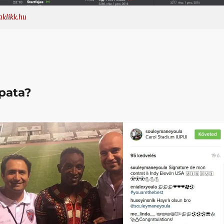
klikk.hu
pata?