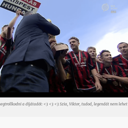
gtrollkodni a díjátadót: <3 <3 <3 Szia, Viktor, tudod, legendát nem lehet