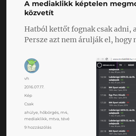
A mediaklikk képtelen megmo
közvetít
Hatból kettőt fognak csak adni, a
Persze azt nem árulják el, hogy
Szerző
vh
Közzétéve
2016.07.17.
Forma
Kép
Kategória
Csak
Címke
ahülye
,
hőbörgés
,
m4
,
mediaklikk
,
mtva
,
tévé
A
9 hozzászólás
mediaklikk