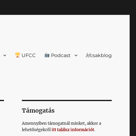
UFCC
Podcast
/r/csakblog
Támogatás
Amennyiben támogatnál minket, akkor a
lehetőségekről
itt találsz információt
.