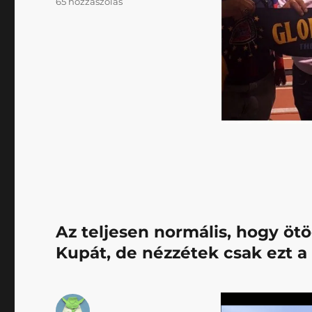
Akkor
65 hozzászólás
meg
is
van
Gyula
új
csapata?
című
bejegyzéshez
Az teljesen normális, hogy öt
Kupát, de nézzétek csak ezt a 