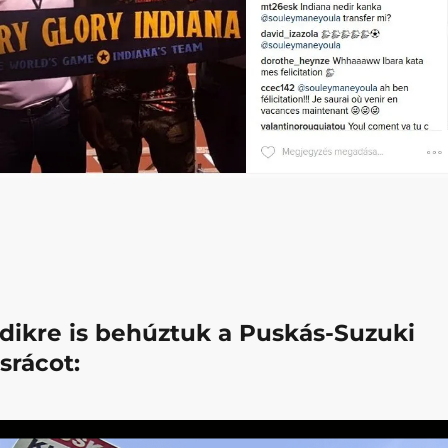
ödikre is behúztuk a Puskás-Suzuki
srácot: