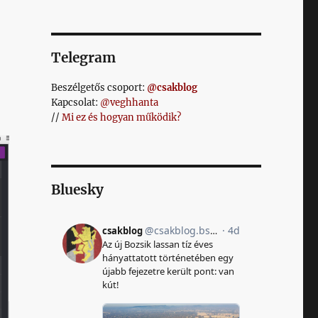
Telegram
Beszélgetős csoport:
@csakblog
Kapcsolat:
@veghhanta
//
Mi ez és hogyan működik?
Bluesky