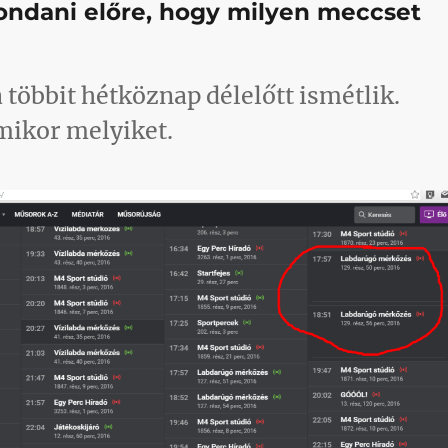
ndani előre, hogy milyen meccset
 többit hétköznap délelőtt ismétlik.
 mikor melyiket.