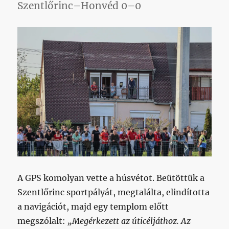
Szentlőrinc–Honvéd 0–0
A GPS komolyan vette a húsvétot. Beütöttük a
Szentlőrinc sportpályát, megtalálta, elindította
a navigációt, majd egy templom előtt
megszólalt:
„Megérkezett az úticéljáthoz. Az