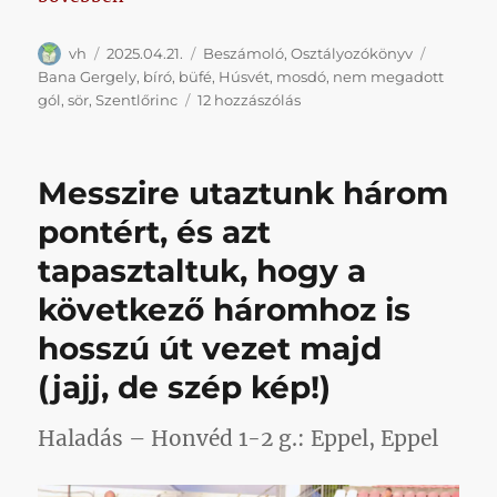
Szerző
Közzétéve
Kategória
Címke
vh
2025.04.21.
Beszámoló
,
Osztályozókönyv
Bana Gergely
,
bíró
,
büfé
,
Húsvét
,
mosdó
,
nem megadott
Általában
gól
,
sör
,
Szentlőrinc
12 hozzászólás
nem
jönne
rosszul,
Messzire utaztunk három
ha
megadnák
pontért, és azt
az
tapasztaltuk, hogy a
olyan
gólokat,
következő háromhoz is
amelyek
szabályosnak
hosszú út vezet majd
tűnnek
(jajj, de szép kép!)
című
bejegyzéshez
Haladás – Honvéd 1-2 g.: Eppel, Eppel