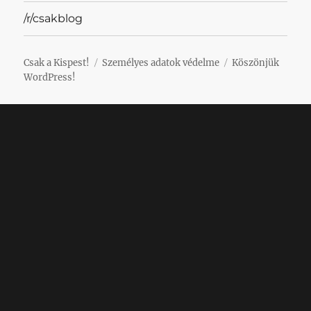
/r/csakblog
Csak a Kispest!
Személyes adatok védelme
Köszönjük
WordPress!