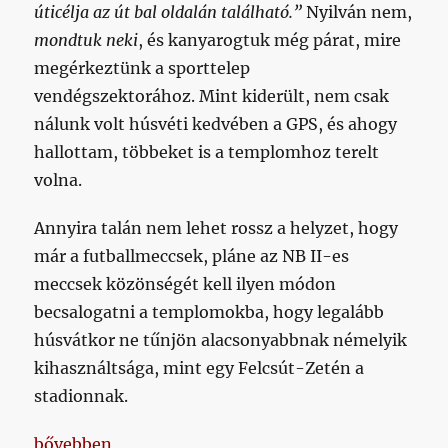
úticélja az út bal oldalán található.”
Nyilván nem,
mondtuk neki
, és kanyarogtuk még párat, mire
megérkeztünk a sporttelep
vendégszektorához. Mint kiderült, nem csak
nálunk volt húsvéti kedvében a GPS, és ahogy
hallottam, többeket is a templomhoz terelt
volna.
Annyira talán nem lehet rossz a helyzet, hogy
már a futballmeccsek, pláne az NB II-es
meccsek közönségét kell ilyen módon
becsalogatni a templomokba, hogy legalább
húsvátkor ne tűnjön alacsonyabbnak némelyik
kihasználtsága, mint egy Felcsút-Zetén a
stadionnak.
„Általában nem jönne rosszul, ha megadnák az oly
bővebben