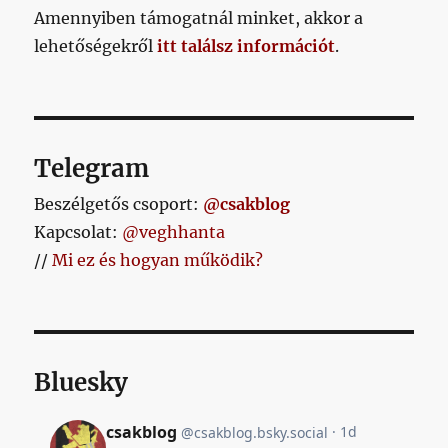
a
Amennyiben támogatnál minket, akkor a
harmadik
lehetőségekről
itt találsz információt
.
viszont
tényleg
Vernesé
című
bejegyzéshez
Telegram
Beszélgetős csoport:
@csakblog
Kapcsolat:
@veghhanta
//
Mi ez és hogyan működik?
Bluesky