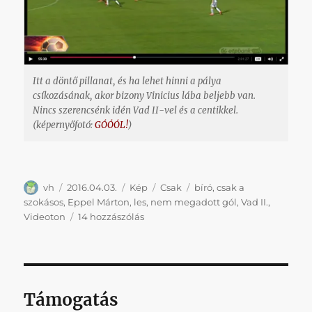
(jajj,
de
szép
kép!)
című
Itt a döntő pillanat, és ha lehet hinni a pálya
bejegyzéshez
csíkozásának, akor bizony Vinicius lába beljebb van.
Nincs szerencsénk idén Vad II-vel és a centikkel.
(képernyőfotó:
GÓÓÓL!
)
Szerző
Közzétéve
Forma
Kategória
Címke
vh
2016.04.03.
Kép
Csak
bíró
,
csak a
szokásos
,
Eppel Márton
,
les
,
nem megadott gól
,
Vad II.
,
Eppel
Videoton
14 hozzászólás
második
gólja
valószínűleg
nem
volt
Támogatás
les,