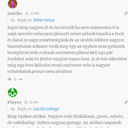
misike
11 éve
Reply to
Döme Sanya
Jogos king nagyon jó és ha tetszik ha nem számomra ö is
saját nevelés soha nem játszott sehol nálunk tanulta a focit
és fiatal is nagy reménységünk de az utobbi idöben nagyon
bizonytalan sokszor verik meg egy az egyben nem gyöznek
besegíteni neki a társak szerintem piheni kell egy pár
fordulot neki és jövöre megint topon lesz. Ja és bár sikerülne
még egy évre kölcsön venni ontiverot vele is nagyot
erösödnénk persze nem sérülten
0
Player
11 éve
Reply to
László Szilágyi
King tipikus afrikai. Nagyon erős fizikálisan, gyors, szívós,
de taktikailag-fejben nagyon gyenge. Az afrikai csapatok