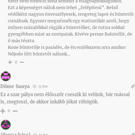
ezért nem érnek el soha semmit a világbajnokságokon.
Ezt a képességet náluk nem lehet „felépíteni”. Belső
védőként nagyon önveszélyesek, rengeteg lapot és büntetőt
csinálnak. Egyszer megnéznék egy statisztikát arról, hogy
milyen százalékkal rúgják a büntetőket, de tutira sokkal
gyengébben mint az európaiak. Kivéve persze Balotellit, de
ő más tészta.
Kone büntetője is parádés, de én emlékszem arra amikor
Ndjodo lőtt büntetőt nálunk…
0
Döme Sanya
11 éve
Ez a szar pálya nem élősszőr cseszik ki velünk, bár mással
is, megteszi, de akkor inkább jókat röhögök.
0
áfonya bácsi