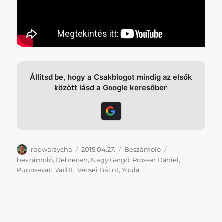
Állítsd be, hogy a Csakblogot mindig az elsők
között lásd a Google keresőben
Szerző
Közzétéve
Kategória
Címke
robwarzycha
2015.04.27.
Beszámoló
beszámoló
,
Debrecen
,
Nagy Gergő
,
Prosser Dániel
,
Punosevac
,
Vad II.
,
Vécsei Bálint
,
Youla