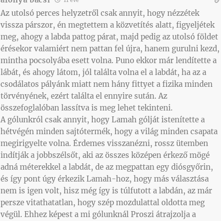
11 éve
Az utolsó perces helyzetről csak annyit, hogy nézzétek
vissza párszor, én megtettem a közvetítés alatt, figyeljétek
meg, ahogy a labda pattog párat, majd pedig az utolsó földet
érésekor valamiért nem pattan fel újra, hanem gurulni kezd,
mintha pocsolyába esett volna. Puno ekkor már lendítette a
lábát, és ahogy látom, jól találta volna el a labdát, ha az a
csodálatos pályánk miatt nem hány fittyet a fizika minden
törvényének, ezért találta el ennyire sután. Az
összefoglalóban lassítva is meg lehet tekinteni.
A gólunkról csak annyit, hogy Lamah gólját istenítette a
hétvégén minden sajtótermék, hogy a világ minden csapata
megirigyelte volna. Érdemes visszanézni, rossz ütemben
indítják a jobbszélsőt, aki az összes középen érkező mögé
adná méterekkel a labdát, de az megpattan egy diósgyőrin,
és így pont úgy érkezik Lamah-hoz, hogy más választása
nem is igen volt, hisz még így is túlfutott a labdán, az már
persze vitathatatlan, hogy szép mozdulattal oldotta meg
végül. Ehhez képest a mi gólunknál Proszi átrajzolja a