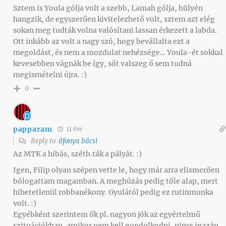
Sztem is Youla gólja volt a szebb, Lamah gólja, hülyén
hangzik, de egyszerűen kivitelezhető volt, sztem azt elég
sokan meg tudták volna valósítani lassan érkezett a labda.
Ott inkább az volt a nagy szó, hogy bevállalta ezt a
megoldást, és nem a mozdulat nehézsége… Youla-ét sokkal
kevesebben vágnák be így, sőt valszeg ő sem tudná
megismételni újra. :)
0
papparam
11 éve
Reply to
áfonya bácsi
Az MTK a hibás, szétb.ták a pályát. :)
Igen, Filip olyan szépen vette le, hogy már arra elismerően
bólogattam magamban. A meghúzás pedig tőle alap, mert
hihetetlenül robbanékony. Gyulától pedig ez rutinmunka
volt. :)
Egyébként szerintem ők pl. nagyon jók az egyértelmű
szituációkban, amikor nem kell gondolkodni, nincs igazán