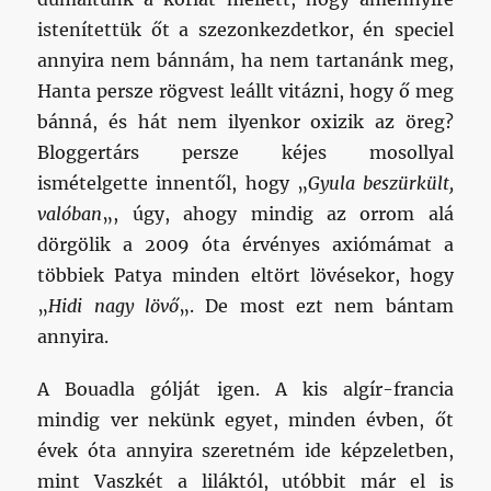
istenítettük őt a szezonkezdetkor, én speciel
annyira nem bánnám, ha nem tartanánk meg,
Hanta persze rögvest leállt vitázni, hogy ő meg
bánná, és hát nem ilyenkor oxizik az öreg?
Bloggertárs persze kéjes mosollyal
ismételgette innentől, hogy „
Gyula beszürkült,
valóban
„, úgy, ahogy mindig az orrom alá
dörgölik a 2009 óta érvényes axiómámat a
többiek Patya minden eltört lövésekor, hogy
„
Hidi nagy lövő
„. De most ezt nem bántam
annyira.
A Bouadla gólját igen. A kis algír-francia
mindig ver nekünk egyet, minden évben, őt
évek óta annyira szeretném ide képzeletben,
mint Vaszkét a liláktól, utóbbit már el is