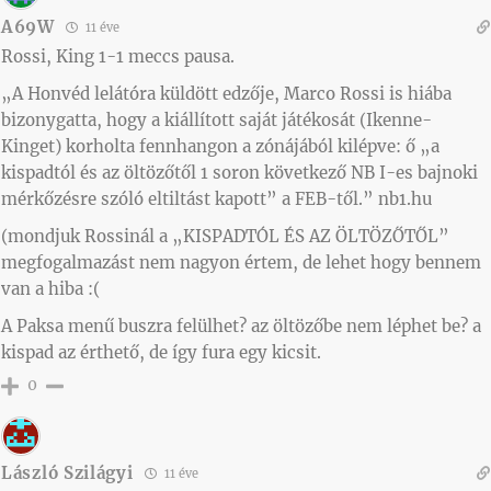
A69W
11 éve
Rossi, King 1-1 meccs pausa.
„A Honvéd lelátóra küldött edzője, Marco Rossi is hiába
bizonygatta, hogy a kiállított saját játékosát (Ikenne-
Kinget) korholta fennhangon a zónájából kilépve: ő „a
kispadtól és az öltözőtől 1 soron következő NB I-es bajnoki
mérkőzésre szóló eltiltást kapott” a FEB-től.” nb1.hu
(mondjuk Rossinál a „KISPADTÓL ÉS AZ ÖLTÖZŐTŐL”
megfogalmazást nem nagyon értem, de lehet hogy bennem
van a hiba :(
A Paksa menű buszra felülhet? az öltözőbe nem léphet be? a
kispad az érthető, de így fura egy kicsit.
0
László Szilágyi
11 éve