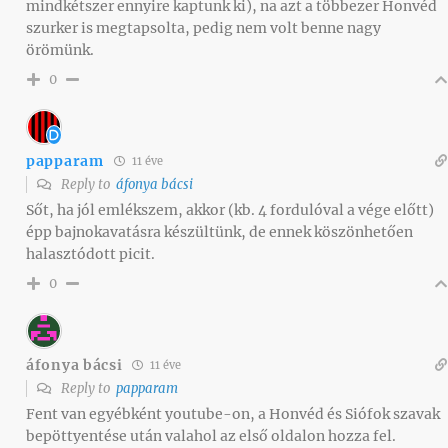
mindkétszer ennyire kaptunk ki), na azt a többezer Honvéd
szurker is megtapsolta, pedig nem volt benne nagy
örömünk.
0
papparam
11 éve
Reply to
áfonya bácsi
Sőt, ha jól emlékszem, akkor (kb. 4 fordulóval a vége előtt)
épp bajnokavatásra készültünk, de ennek köszönhetően
halasztódott picit.
0
áfonya bácsi
11 éve
Reply to
papparam
Fent van egyébként youtube-on, a Honvéd és Siófok szavak
bepöttyentése után valahol az első oldalon hozza fel.