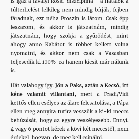
is igaz a tavalyi Rossi-diszciplína – a fiatalok a
túlterhelést lelkileg nem mindig bírják, fejben
fáradnak, ezt néha Proszin is látom. Csak épp
leszarom, és akkor is játszatnám, mindig
játszatnám, hogy szokja a gyűrődést, mint
ahogy anno Kabátot is többet kellett volna
nyomatni, és akkor nem csak a Vasasban
teljesedik ki 100%-ra hanem kicsit már nálunk
is.
Hát valahogy így.
Jön a Paks, aztán a Kecsó, itt
kéne valamit villantani,
mert a Fradi/Vidi
kettős ellen esélyes az álarc felcsatolása, a Pápa
ellen meg annyira tutira vesszük a ki-ki meccs
behúzását, hogy az egyre veszélyesebb. Ennyi.
4 vagy 6 pontot kérek a kövi két meccstől, nem
érdekel, hogyan, de meg kell csinálni.