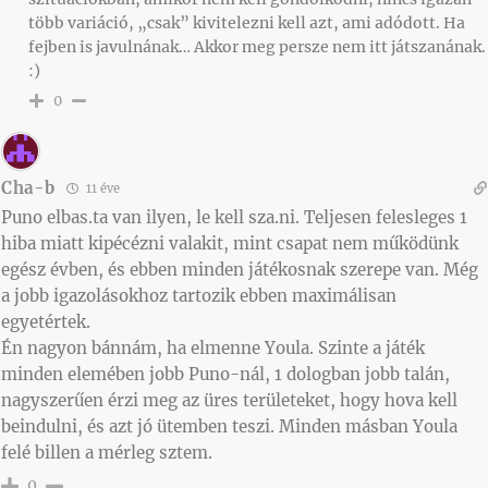
több variáció, „csak” kivitelezni kell azt, ami adódott. Ha
fejben is javulnának… Akkor meg persze nem itt játszanának.
:)
0
Cha-b
11 éve
Puno elbas.ta van ilyen, le kell sza.ni. Teljesen felesleges 1
hiba miatt kipécézni valakit, mint csapat nem működünk
egész évben, és ebben minden játékosnak szerepe van. Még
a jobb igazolásokhoz tartozik ebben maximálisan
egyetértek.
Én nagyon bánnám, ha elmenne Youla. Szinte a játék
minden elemében jobb Puno-nál, 1 dologban jobb talán,
nagyszerűen érzi meg az üres területeket, hogy hova kell
beindulni, és azt jó ütemben teszi. Minden másban Youla
felé billen a mérleg sztem.
0