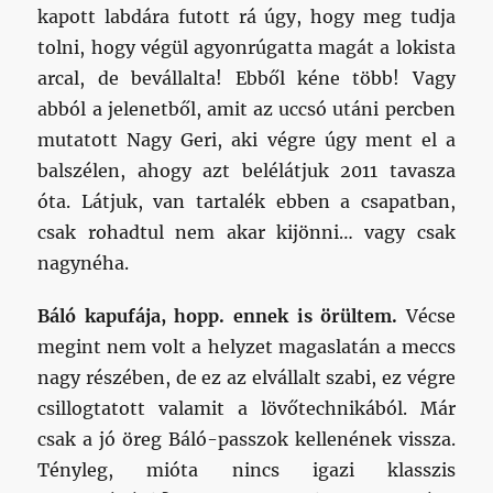
kapott labdára futott rá úgy, hogy meg tudja
tolni, hogy végül agyonrúgatta magát a lokista
arcal, de bevállalta! Ebből kéne több! Vagy
abból a jelenetből, amit az uccsó utáni percben
mutatott Nagy Geri, aki végre úgy ment el a
balszélen, ahogy azt belélátjuk 2011 tavasza
óta. Látjuk, van tartalék ebben a csapatban,
csak rohadtul nem akar kijönni… vagy csak
nagynéha.
Báló kapufája, hopp. ennek is örültem.
Vécse
megint nem volt a helyzet magaslatán a meccs
nagy részében, de ez az elvállalt szabi, ez végre
csillogtatott valamit a lövőtechnikából. Már
csak a jó öreg Báló-passzok kellenének vissza.
Tényleg, mióta nincs igazi klasszis