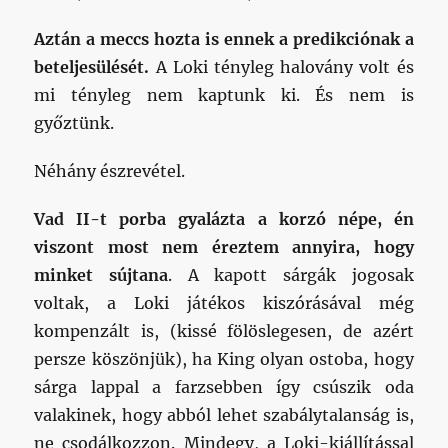
Aztán a meccs hozta is ennek a predikciónak a
beteljesülését.
A Loki tényleg halovány volt és
mi tényleg nem kaptunk ki. És nem is
győztünk.
Néhány észrevétel.
Vad II-t porba gyalázta a korzó népe, én
viszont most nem éreztem annyira, hogy
minket sújtana
. A kapott sárgák jogosak
voltak, a Loki játékos kiszórásával még
kompenzált is, (kissé fölöslegesen, de azért
persze köszönjük), ha King olyan ostoba, hogy
sárga lappal a farzsebben így csúszik oda
valakinek, hogy abból lehet szabálytalanság is,
ne csodálkozzon. Mindegy, a Loki-kiállítással