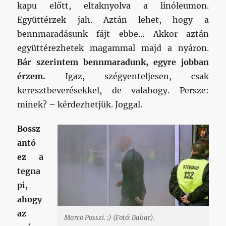
kapu előtt, eltaknyolva a linóleumon.
Együttérzek jah. Aztán lehet, hogy a
bennmaradásunk fájt ebbe… Akkor aztán
együttérezhetek magammal majd a nyáron.
Bár szerintem bennmaradunk, egyre jobban
érzem.
Igaz, szégyenteljesen, csak
keresztbeverésekkel, de valahogy. Persze:
minek? – kérdezhetjük. Joggal.
Bossz
antó
ez a
tegna
pi,
ahogy
az
Marco Posszi. :) (Fotó: Babar).