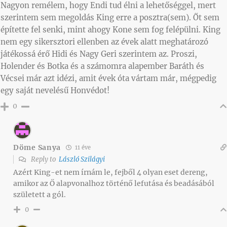
Nagyon remélem, hogy Endi tud élni a lehetőséggel, mert
szerintem sem megoldás King erre a posztra(sem). Őt sem
építette fel senki, mint ahogy Kone sem fog felépülni. King
nem egy sikersztori ellenben az évek alatt meghatározó
játékossá érő Hidi és Nagy Geri szerintem az. Proszi,
Holender és Botka és a számomra alapember Baráth és
Vécsei már azt idézi, amit évek óta vártam már, mégpedig
egy saját nevelésű Honvédot!
0
Döme Sanya
11 éve
Reply to
László Szilágyi
Azért King-et nem írnám le, fejből 4 olyan eset dereng,
amikor az Ő alapvonalhoz történő lefutása és beadásából
született a gól.
0