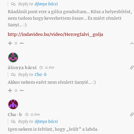
Reply to
áfonya bácsi
Ráadásúl pont erre a gólra gondoltam… Kösz a helyesbítést,
nem tudom hogy keverhettem össze… És miért rémlett
Sanyi… :)
http://indavideo.hu/video/Hercegfalvi_golja
0
áfonya bácsi
11 éve
Reply to
Cha-b
Akkor nekem ezért nem rémlett Sanyié… :)
0
Cha-b
11 éve
Reply to
áfonya bácsi
Igen nekem is feltünt, hogy „leült” a labda.