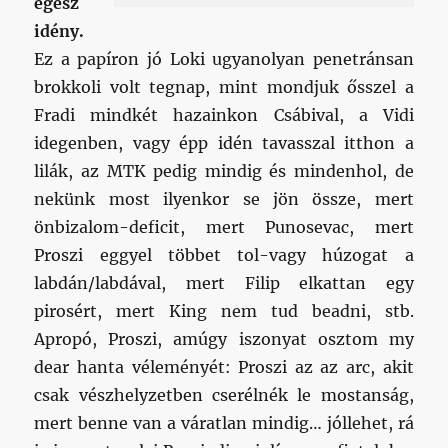
egész
idény.
Ez a papíron jó Loki ugyanolyan penetránsan
brokkoli volt tegnap, mint mondjuk ősszel a
Fradi mindkét hazainkon Csábival, a Vidi
idegenben, vagy épp idén tavasszal itthon a
lilák, az MTK pedig mindig és mindenhol, de
nekünk most ilyenkor se jön össze, mert
önbizalom-deficit, mert Punosevac, mert
Proszi eggyel többet tol-vagy húzogat a
labdán/labdával, mert Filip elkattan egy
pirosért, mert King nem tud beadni, stb.
Apropó, Proszi, amúgy iszonyat osztom my
dear hanta véleményét: Proszi az az arc, akit
csak vészhelyzetben cserélnék le mostanság,
mert benne van a váratlan mindig… jóllehet, rá