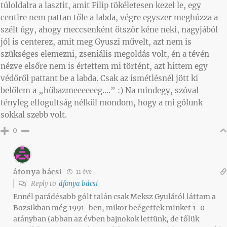
túloldalra a lasztit, amit Filip tökéletesen kezel le, egy
centire nem pattan tőle a labda, végre egyszer meghúzza a
szélt úgy, ahogy meccsenként ötször kéne neki, nagyjából
jól is centerez, amit meg Gyuszi művelt, azt nem is
szükséges elemezni, zseniális megoldás volt, én a tévén
nézve elsőre nem is értettem mi történt, azt hittem egy
védőről pattant be a labda. Csak az ismétlésnél jött ki
belőlem a „hűbazmeeeeeeg….” :) Na mindegy, szóval
tényleg elfogultság nélkül mondom, hogy a mi gólunk
sokkal szebb volt.
0
áfonya bácsi
11 éve
Reply to
áfonya bácsi
Ennél parádésabb gólt talán csak Meksz Gyulától láttam a
Bozsikban még 1991-ben, mikor beégettek minket 1-0
arányban (abban az évben bajnokok lettünk, de tőlük