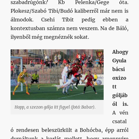
szabadrúgónk? Kb Pelenka/Gege óta.
Plokesz/Szabó Tibi/Budó kaliberről már nem is
álmodok. Csehi Tibit pedig ebben a
kontextusban számra nem veszem. Na de Báló,
ilyenből még megnéznék sokat.
Ahogy
Gyula
bácsi
oxizo
tt
góljáb
ól is.
Hopp, a szezon gólja itt figyel (fotó: Babar).
A vén
csatal
ó rendesen beleszürkült a Bohócba, épp arról
dumáltunk a korlát mellett, hogy amennyire