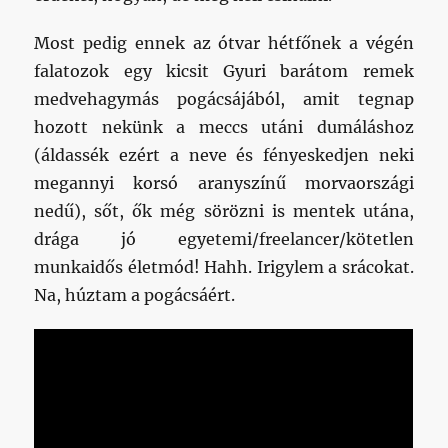
Most pedig ennek az ótvar hétfőnek a végén
falatozok egy kicsit Gyuri barátom remek
medvehagymás pogácsájából, amit tegnap
hozott nekünk a meccs utáni dumáláshoz
(áldassék ezért a neve és fényeskedjen neki
megannyi korsó aranyszínű morvaországi
nedű), sőt, ők még sörözni is mentek utána,
drága jó egyetemi/freelancer/kötetlen
munkaidős életmód! Hahh. Irigylem a srácokat.
Na, húztam a pogácsáért.