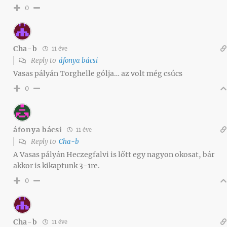
0
Cha-b
11 éve
Reply to
áfonya bácsi
Vasas pályán Torghelle gólja… az volt még csúcs
0
áfonya bácsi
11 éve
Reply to
Cha-b
A Vasas pályán Heczegfalvi is lőtt egy nagyon okosat, bár
akkor is kikaptunk 3-1re.
0
Cha-b
11 éve