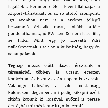
legalább a kommentelők is kiventillálhatják a
Kispest-bánatukat, és az se utolsó szempont.
Így azonban nem is a szokott jellegű
beszámoló érkezik most, inkább afféle
gondolathalmaz, jó RW-sen. Se nem lesz füle,
se farka. Mint egy jó Horváth Adri
nyilatkozatnak. Csak az a különbség, hogy én
sokat pofázok.
Tegnap meccs előtt ikszet éreztünk a
társaságból többen is,
Öcsém egészen
konkrétan, és bizony az én tippem is 2:2 volt.
Valahogy halovány a Loki mostanság,
különösen idegenben, mi pedig kikapni azért
ritkán kapunk ki Rossival, győzni is persze
dettó, hát mi más lenne itt, mint remi?