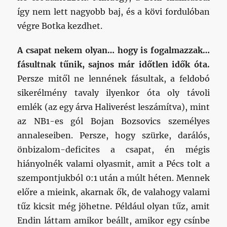
így nem lett nagyobb baj, és a kövi fordulóban
végre Botka kezdhet.
A csapat nekem olyan… hogy is fogalmazzak…
fásultnak tűnik, sajnos már időtlen idők óta.
Persze mitől ne lennének fásultak, a feldobó
sikerélmény tavaly ilyenkor óta oly távoli
emlék (az egy árva Haliverést leszámítva), mint
az NB1-es gól Bojan Bozsovics személyes
annaleseiben. Persze, hogy szürke, darálós,
önbizalom-deficites a csapat, én mégis
hiányolnék valami olyasmit, amit a Pécs tolt a
szempontjukból 0:1 után a múlt héten. Mennek
előre a mieink, akarnak ők, de valahogy valami
tűz kicsit még jöhetne. Például olyan tűz, amit
Endin láttam amikor beállt, amikor egy csínbe