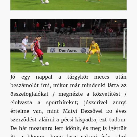
Jó egy nappal a tárgykör meccs után
beszámolót írni, mikor már mindenki látta az
összefoglalókat / megnézte a közvetítést /
elolvasta a sporthíreket; jószerivel annyi
értelme van, mint Matyi Dezsővel 20 éves
szerződést aláírni a pécsi kispadra, ezt tudom.
De hát mostanra lett időnk, és meg is ígértük
itt a blogon, hogy lesz valami írás, ahol