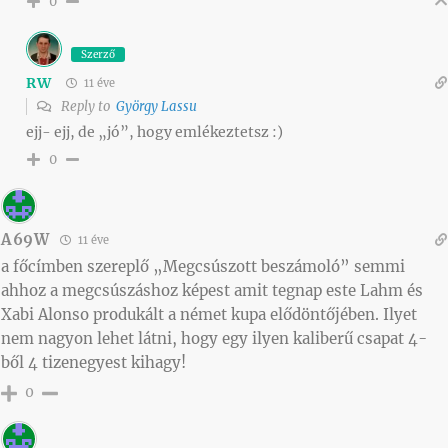
0
Szerző
RW
11 éve
Reply to
György Lassu
ejj- ejj, de „jó”, hogy emlékeztetsz :)
0
A69W
11 éve
a főcímben szereplő „Megcsúszott beszámoló” semmi
ahhoz a megcsúszáshoz képest amit tegnap este Lahm és
Xabi Alonso produkált a német kupa elődöntőjében. Ilyet
nem nagyon lehet látni, hogy egy ilyen kaliberű csapat 4-
ből 4 tizenegyest kihagy!
0