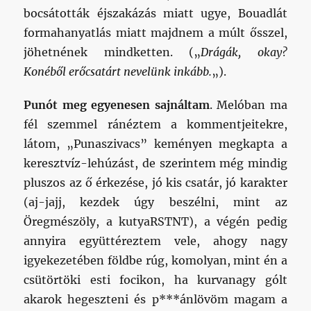
bocsátották éjszakázás miatt ugye, Bouadlát
formahanyatlás miatt majdnem a múlt ősszel,
jöhetnének mindketten. („
Drágák, okay?
Konéből erőcsatárt nevelünk inkább.
„).
Punót meg egyenesen sajnáltam
. Melóban ma
fél szemmel ránéztem a kommentjeitekre,
látom, „Punaszivacs” keményen megkapta a
keresztvíz-lehúzást, de szerintem még mindig
pluszos az ő érkezése, jó kis csatár, jó karakter
(aj-jajj, kezdek úgy beszélni, mint az
Öregmészöly, a kutyaRSTNT), a végén pedig
annyira együttéreztem vele, ahogy nagy
igyekezetében földbe rúg, komolyan, mint én a
csütörtöki esti focikon, ha kurvanagy gólt
akarok hegeszteni és p***ánlövöm magam a