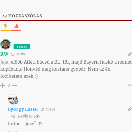
22
HOZZÁSZÓLÁS
Szerző
RW
11 éve
Jaja, előbb Atleti búcsú a BL-től, majd Bayern fiaskó a német
kupában,a Honvéd meg kostans gyopár. Nem az én
focihetem ezek :)
0
György Lassu
11 éve
Reply to
RW
torino – juve? :D