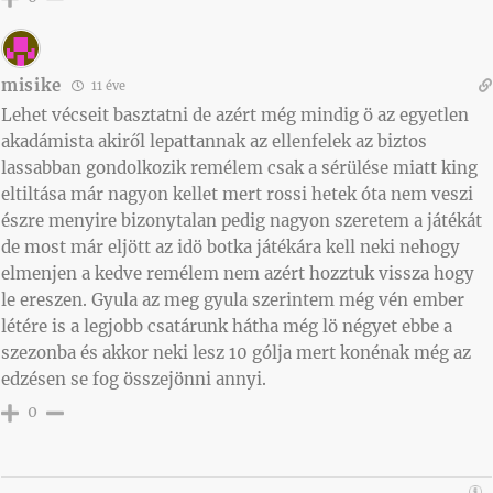
misike
11 éve
Lehet vécseit basztatni de azért még mindig ö az egyetlen
akadámista akiről lepattannak az ellenfelek az biztos
lassabban gondolkozik remélem csak a sérülése miatt king
eltiltása már nagyon kellet mert rossi hetek óta nem veszi
észre menyire bizonytalan pedig nagyon szeretem a játékát
de most már eljött az idö botka játékára kell neki nehogy
elmenjen a kedve remélem nem azért hozztuk vissza hogy
le ereszen. Gyula az meg gyula szerintem még vén ember
létére is a legjobb csatárunk hátha még lö négyet ebbe a
szezonba és akkor neki lesz 10 gólja mert konénak még az
edzésen se fog összejönni annyi.
0