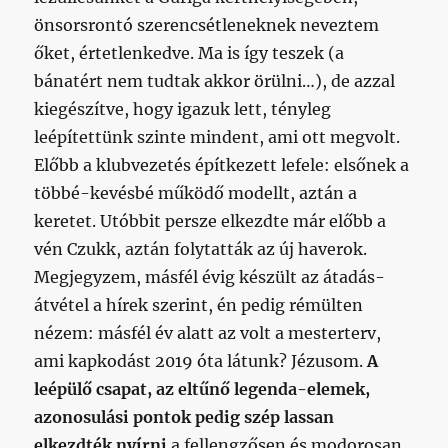
önsorsrontó szerencsétleneknek neveztem
őket, értetlenkedve. Ma is így teszek (a
bánatért nem tudtak akkor örülni…), de azzal
kiegészítve, hogy igazuk lett, tényleg
leépítettünk szinte mindent, ami ott megvolt.
Előbb a klubvezetés építkezett lefele: elsőnek a
többé-kevésbé működő modellt, aztán a
keretet. Utóbbit persze elkezdte már előbb a
vén Czukk, aztán folytatták az új haverok.
Megjegyzem, másfél évig készült az átadás-
átvétel a hírek szerint, én pedig rémülten
nézem: másfél év alatt az volt a mesterterv,
ami kapkodást 2019 óta látunk? Jézusom.
A
leépülő csapat, az eltűnő legenda-elemek,
azonosulási pontok pedig szép lassan
elkezdték nyírni
a fellengzősen és modorosan