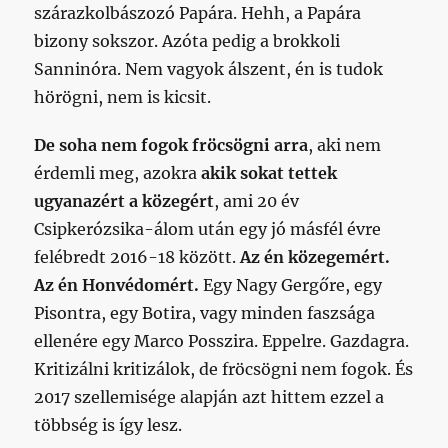
szárazkolbászozó Papára. Hehh, a Papára
bizony sokszor. Azóta pedig a brokkoli
Sanninóra. Nem vagyok álszent, én is tudok
hörögni, nem is kicsit.
De soha nem fogok fröcsögni arra
, aki nem
érdemli meg, azokra
akik sokat tettek
ugyanazért a közegért
, ami 20 év
Csipkerózsika-álom után egy jó másfél évre
felébredt 2016-18 között.
Az én közegemért.
Az én Honvédomért.
Egy Nagy Gergőre, egy
Pisontra, egy Botira, vagy minden faszsága
ellenére egy Marco Posszira. Eppelre. Gazdagra.
Kritizálni kritizálok, de fröcsögni nem fogok. És
2017 szellemisége alapján azt hittem ezzel a
többség is így lesz.