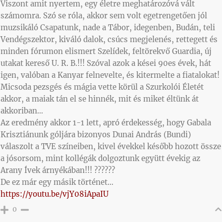
Viszont amit nyertem, egy életre meghatározóvá vált
számomra. Szó se róla, akkor sem volt egetrengetően jól
muzsikáló Csapatunk, nade a Tábor, idegenben, Budán, teli
Vendégszektor, kiváló dalok, csúcs megjelenés, rettegett és
minden fórumon elismert Szelídek, feltörekvő Guardia, új
utakat kereső U. R. B.!!! Szóval azok a kései 90es évek, hát
igen, valóban a Kanyar felnevelte, és kitermelte a fiatalokat!
Micsoda pezsgés és mágia vette körül a Szurkolói Életét
akkor, a maiak tán el se hinnék, mit és miket éltünk át
akkoriban…
Az eredmény akkor 1-1 lett, apró érdekesség, hogy Gabala
Krisztiánunk góljára bizonyos Dunai András (Bundi)
válaszolt a TVE színeiben, kivel évekkel később hozott össze
a jósorsom, mint kollégák dolgoztunk együtt évekig az
Arany Ívek árnyékában!!! ??????
De ez már egy másik történet…
https://youtu.be/vjY08iApaIU
0