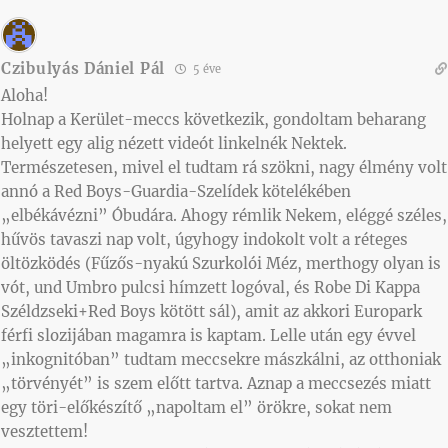
Czibulyás Dániel Pál
5 éve
Aloha!
Holnap a Kerület-meccs következik, gondoltam beharang
helyett egy alig nézett videót linkelnék Nektek.
Természetesen, mivel el tudtam rá szökni, nagy élmény volt
annó a Red Boys-Guardia-Szelídek kötelékében
„elbékávézni” Óbudára. Ahogy rémlik Nekem, eléggé széles,
hűvös tavaszi nap volt, úgyhogy indokolt volt a réteges
öltözködés (Fűzős-nyakú Szurkolói Méz, merthogy olyan is
vót, und Umbro pulcsi hímzett logóval, és Robe Di Kappa
Széldzseki+Red Boys kötött sál), amit az akkori Europark
férfi slozijában magamra is kaptam. Lelle után egy évvel
„inkognitóban” tudtam meccsekre mászkálni, az otthoniak
„törvényét” is szem előtt tartva. Aznap a meccsezés miatt
egy töri-előkészítő „napoltam el” örökre, sokat nem
vesztettem!