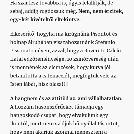
Ha szar lesz továbbra is, úgyis felállítják, de
sebaj, addig rugdossuk még.
Nem, nem érzitek,
egy-két kivételtől eltekintve.
Elkeserítő, hogyha ma kirúgnánk Pisontot és
holnap álruhában visszahozatnánk Stefanio
Pissonato néven, azzal, hogy a Rovereto Calcio
fiatal edzőreménysége, 10 zsinórvereség után
is mennének az elemzések, hogy kurva jól
betanította a catenacciót, megfogtuk vele az
Isten lábát, hisz olasz!!!!
A hangnem és az attitűd az, ami vállalhatatlan.
A hozzám hasonszőrűeket támadja egy
hangoskodó csapat, hogy elvakulunk egy
ikontól, mert nem szidjuk bő nyállal Pisontot,
hogy nem akarjuk azonnal meneszteni a