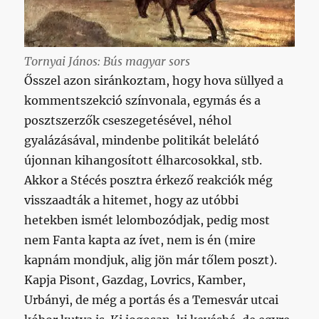
Tornyai János: Bús magyar sors
Ősszel azon siránkoztam, hogy hova süllyed a
kommentszekció színvonala, egymás és a
posztszerzők cseszegetésével, néhol
gyalázásával, mindenbe politikát belelátó
újonnan kihangosított élharcosokkal, stb.
Akkor a Stécés posztra érkező reakciók még
visszaadták a hitemet, hogy az utóbbi
hetekben ismét lelombozódjak, pedig most
nem Fanta kapta az ívet, nem is én (mire
kapnám mondjuk, alig jön már tőlem poszt).
Kapja Pisont, Gazdag, Lovrics, Kamber,
Urbányi, de még a portás és a Temesvár utcai