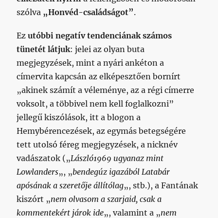
szólva
„Honvéd-családságot”
.
Ez
utóbbi negatív tendenciának számos
tünetét látjuk
: jelei az olyan buta
megjegyzések, mint a nyári ankéton a
címervita kapcsán az elképesztően bornírt
„akinek számít a véleménye, az a régi címerre
voksolt, a többivel nem kell foglalkozni”
jellegű kiszólások, itt a blogon a
Hemybérencezések, az egymás betegségére
tett utolsó féreg megjegyzések, a nicknév
vadászatok („
László1969 ugyanaz mint
Lowlanders
„, „
bendegúz igazából Latabár
apósának a szeretője állítólag
„, stb.), a Fantának
kiszórt „
nem olvasom a szarjaid, csak a
kommentekért járok ide
„, valamint a „
nem