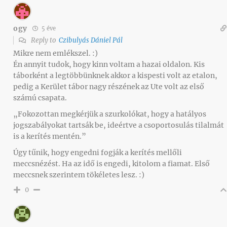
ogy
5 éve
Reply to
Czibulyás Dániel Pál
Mikre nem emlékszel. :)
Én annyit tudok, hogy kinn voltam a hazai oldalon. Kis
táborként a legtöbbünknek akkor a kispesti volt az etalon,
pedig a Kerület tábor nagy részének az Ute volt az első
számú csapata.
„Fokozottan megkérjük a szurkolókat, hogy a hatályos
jogszabályokat tartsák be, ideértve a csoportosulás tilalmát
is a kerítés mentén.”
Úgy tűnik, hogy engedni fogják a kerítés mellőli
meccsnézést. Ha az idő is engedi, kitolom a fiamat. Első
meccsnek szerintem tökéletes lesz. :)
0