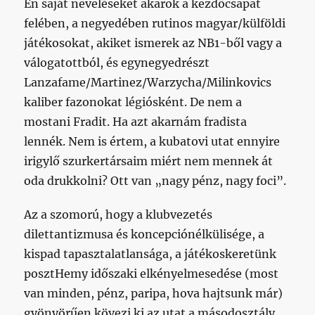
Én saját neveléseket akarok a kezdőcsapat
felében, a negyedében rutinos magyar/külföldi
játékosokat, akiket ismerek az NB1-ből vagy a
válogatottból, és egynegyedrészt
Lanzafame/Martinez/Warzycha/Milinkovics
kaliber fazonokat légiósként. De nem a
mostani Fradit. Ha azt akarnám fradista
lennék. Nem is értem, a kubatovi utat ennyire
irigylő szurkertársaim miért nem mennek át
oda drukkolni? Ott van „nagy pénz, nagy foci”.
Az a szomorú, hogy a klubvezetés
dilettantizmusa és koncepciónélkülisége, a
kispad tapasztalatlansága, a játékoskeretünk
posztHemy időszaki elkényelmesedése (most
van minden, pénz, paripa, hova hajtsunk már)
gyönyörűen kövezi ki az utat a másodosztály