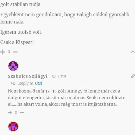
golt stabilan tudja.
Egyebkent nem gondolnam, hogy Balogh sokkal gyorsabb
lenne nala.
Ìgèrem utolsò volt.
Csak a Kispest!
0
Szabolcs Szilágyi
5 éve
Reply to
Qtsi
Nem hozna ő màr 13-15 gólt.Amúgy jó lenne màr ezt a
dolgot elengedni,kicsit màr unalmas.Senki nem üldözte
el…..ha akart volna,akkor mèg most is itt jàtszhatna.
0