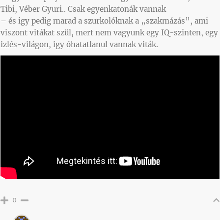
Tibi, Véber Gyuri.. Csak egyenkatonák vannak
– és igy pedig marad a szurkolóknak a „szakmázás”, ami
viszont vitákat szül, mert nem vagyunk egy IQ-szinten, egy
izlés-világon, igy óhatatlanul vannak viták.
0