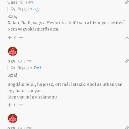
Tusi
5 éve
Reply to
ogy
Szia,
Kalap, Radl, vagy a Héviz utca felöl van a bizonyos kerítés?
Nem vagyok ismerős arra.
0
ogy
5 éve
Reply to
Tusi
Szia!
Bogdáni felől, ha jössz, ott már látszik. Ahol az útban van
egy balos kanyar.
Meg van még a számom?
0
ogy
5 éve