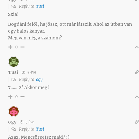
Reply to
Tusi
Szia!
Bogdáni felől, ha jössz, ott már látszik. Ahol az útban van
egy balos kanyar.
Meg van még a számom?
0
Tusi
5 éve
Reply to
ogy
7…….2? Akkor meg!
0
ogy
5 éve
Reply to
Tusi
Azaz. Megcsörgetsz majd? :)