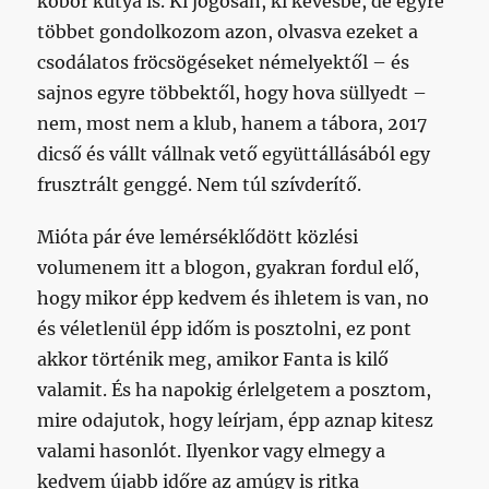
kóbor kutya is. Ki jogosan, ki kevésbé, de egyre
többet gondolkozom azon, olvasva ezeket a
csodálatos fröcsögéseket némelyektől – és
sajnos egyre többektől, hogy hova süllyedt –
nem, most nem a klub, hanem a tábora, 2017
dicső és vállt vállnak vető együttállásából egy
frusztrált genggé. Nem túl szívderítő.
Mióta pár éve lemérséklődött közlési
volumenem itt a blogon, gyakran fordul elő,
hogy mikor épp kedvem és ihletem is van, no
és véletlenül épp időm is posztolni, ez pont
akkor történik meg, amikor Fanta is kilő
valamit. És ha napokig érlelgetem a posztom,
mire odajutok, hogy leírjam, épp aznap kitesz
valami hasonlót. Ilyenkor vagy elmegy a
kedvem újabb időre az amúgy is ritka