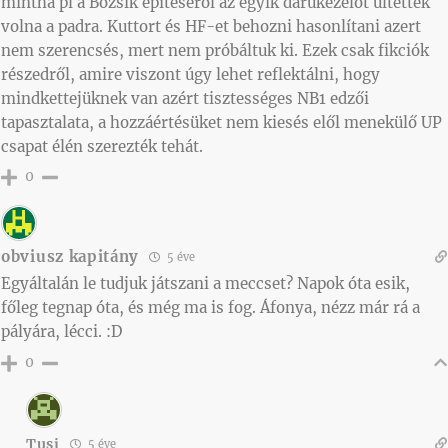
mintha pl a Bozsik építéséről az egyik darukezelőt ültették
volna a padra. Kuttort és HF-et behozni hasonlítani azert
nem szerencsés, mert nem próbáltuk ki. Ezek csak fikciók
részedről, amire viszont úgy lehet reflektálni, hogy
mindkettejüknek van azért tisztességes NB1 edzői
tapasztalata, a hozzáértésüket nem kiesés elől menekülő UP
csapat élén szerezték tehát.
0
obviusz kapitány
5 éve
Egyáltalán le tudjuk játszani a meccset? Napok óta esik,
főleg tegnap óta, és még ma is fog. Áfonya, nézz már rá a
pályára, lécci. :D
0
Tusi
5 éve