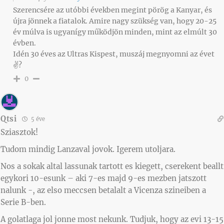
Szerencsére az utóbbi években megint pörög a Kanyar, és
újra jönnek a fiatalok. Amire nagy szükség van, hogy 20-25
év múlva is ugyanígy működjön minden, mint az elmúlt 30
évben.
Idén 30 éves az Ultras Kispest, muszáj megnyomni az évet
✌️?
0
Qtsi
5 éve
Sziasztok!
Tudom mindig Lanzaval jovok. Igerem utoljara.
Nos a sokak altal lassunak tartott es kiegett, cserekent beallt
egykori 10-esunk – aki 7-es majd 9-es mezben jatszott
nalunk -, az elso meccsen betalalt a Vicenza szineiben a
Serie B-ben.
A golatlaga jol jonne most nekunk. Tudjuk, hogy az evi 13-15