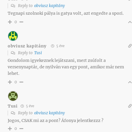
Reply to
obviusz kapitány
Tegnapi szolnoki pálya is gatya volt, azt engedte a spori.
0
obviusz kapitány
5 éve
Reply to
Tusi
Gondolom igyekeznek lejátszani, mert zsúfolt a
versenynaptár, de nyilván van egy pont, amikor már nem
lehet.
0
Tusi
5 éve
Reply to
obviusz kapitány
Jogos, CSAK mi az a pont? Áfonya jelentkezzz ?
0