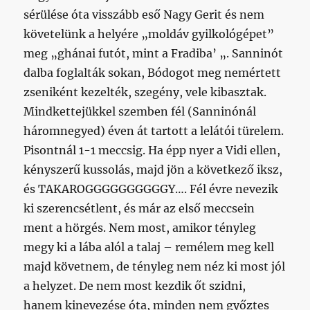
sérülése óta visszább eső Nagy Gerit és nem
követelünk a helyére „moldáv gyilkológépet”
meg „ghánai futót, mint a Fradiba’ „. Sanninót
dalba foglalták sokan, Bódogot meg nemértett
zseniként kezelték, szegény, vele kibasztak.
Mindkettejükkel szemben fél (Sanninónál
háromnegyed) éven át tartott a lelátói türelem.
Pisontnál 1-1 meccsig. Ha épp nyer a Vidi ellen,
kényszerű kussolás, majd jön a következő iksz,
és TAKAROGGGGGGGGGGY…. Fél évre nevezik
ki szerencsétlent, és már az első meccsein
ment a hörgés. Nem most, amikor tényleg
megy ki a lába alól a talaj – remélem meg kell
majd követnem, de tényleg nem néz ki most jól
a helyzet. De nem most kezdik őt szidni,
hanem kinevezése óta, minden nem győztes