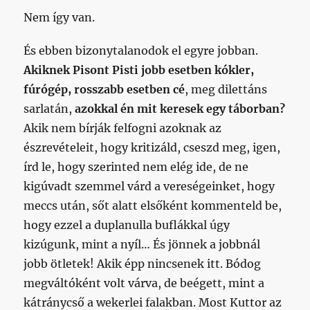
Nem így van.
És ebben bizonytalanodok el egyre jobban.
Akiknek Pisont Pisti jobb esetben kókler,
fúrógép, rosszabb esetben cé
, meg dilettáns
sarlatán,
azokkal én mit keresek egy táborban?
Akik nem bírják felfogni azoknak az
észrevételeit, hogy kritizáld, cseszd meg, igen,
írd le, hogy szerinted nem elég ide, de ne
kigúvadt szemmel várd a vereségeinket, hogy
meccs után, sőt alatt elsőként kommenteld be,
hogy ezzel a duplanulla buflákkal úgy
kizúgunk, mint a nyíl… És jönnek a jobbnál
jobb ötletek! Akik épp nincsenek itt. Bódog
megváltóként volt várva, de beégett, mint a
kátránycső a wekerlei falakban. Most Kuttor az