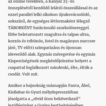
az online terekben, a Kanyar 25-ös
ünneplésétől kezdődő lelátói összeállással és az
ezzel parallel lelki síkokon újrakovácsolódó,
sokszínű, de egységes létformaként lélegző
TÁBORKÉNT funkcionáló szurkolósereggel.
Ebbe beletartozott magultra és talpas ultra,
korzós és tribünös, fotel és magányos meccsre
járó, TV előtti szimpatizáns és újonnan
ideverődő alak. Egymás méregetése és egymás
Kispestiségének megkérdőjelezése helyett a
csapattal foglalkozott mindenki, élte, éltük a
csodát. Volt mit.
Amikor a bajnokság másnapján Fanta, Ábel,
KisBabar és Gyuri mélydepresszióban
jósolgatta a „rövid úton bekövetkező”
lezüllésünket a Guriga kerthelyiségében,