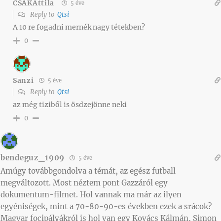
CSAKAttila
5 éve
Reply to
Qtsi
A 10 re fogadni mernék nagy tétekben?
0
Sanzi
5 éve
Reply to
Qtsi
az még tiziből is ösdzejönne neki
0
bendeguz_1909
5 éve
Amúgy továbbgondolva a témát, az egész futball
megváltozott. Most néztem pont Gazzáról egy
dokumentum-filmet. Hol vannak ma már az ilyen
egyéniségek, mint a 70-80-90-es években ezek a srácok?
Magyar focipályákról is hol van egy Kovács Kálmán, Simon