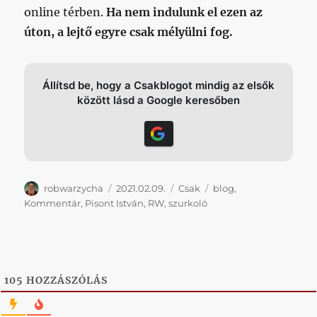
online térben.
Ha nem indulunk el ezen az
úton, a lejtő egyre csak mélyülni fog.
Állítsd be, hogy a Csakblogot mindig az elsők
között lásd a Google keresőben
Szerző
Közzétéve
Kategória
Címke
robwarzycha
2021.02.09.
Csak
blog
,
Kommentár
,
Pisont István
,
RW
,
szurkoló
105
HOZZÁSZÓLÁS