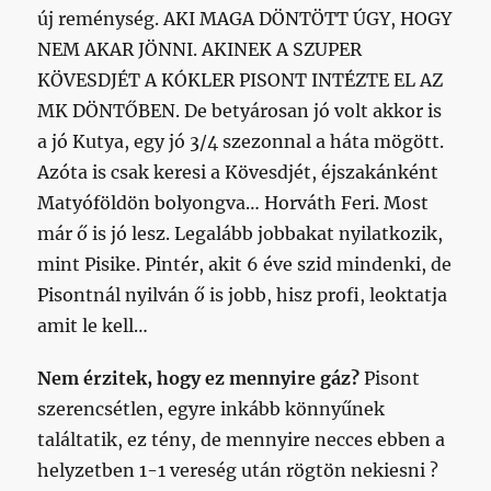
új reménység. AKI MAGA DÖNTÖTT ÚGY, HOGY
NEM AKAR JÖNNI. AKINEK A SZUPER
KÖVESDJÉT A KÓKLER PISONT INTÉZTE EL AZ
MK DÖNTŐBEN. De betyárosan jó volt akkor is
a jó Kutya, egy jó 3/4 szezonnal a háta mögött.
Azóta is csak keresi a Kövesdjét, éjszakánként
Matyóföldön bolyongva… Horváth Feri. Most
már ő is jó lesz. Legalább jobbakat nyilatkozik,
mint Pisike. Pintér, akit 6 éve szid mindenki, de
Pisontnál nyilván ő is jobb, hisz profi, leoktatja
amit le kell…
Nem érzitek, hogy ez mennyire gáz?
Pisont
szerencsétlen, egyre inkább könnyűnek
találtatik, ez tény, de mennyire necces ebben a
helyzetben 1-1 vereség után rögtön nekiesni ?