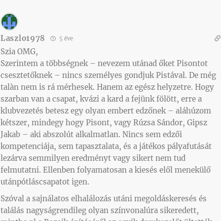
Laszlo1978
5 éve
Szia OMG,
Szerintem a többségnek – nevezem utánad őket Pisontot
csesztetőknek – nincs személyes gondjuk Pistával. De még
talàn nem is rá mérhesek. Hanem az egész helyzetre. Hogy
szarban van a csapat, kvázi a kard a fejünk fölött, erre a
klubvezetés betesz egy olyan embert edzőnek – aláhúzom
kétszer, mindegy hogy Pisont, vagy Rúzsa Sándor, Gipsz
Jakab – aki abszolút alkalmatlan. Nincs sem edzői
kompetenciája, sem tapasztalata, és a játékos pályafutását
lezárva semmilyen eredményt vagy sikert nem tud
felmutatni. Ellenben folyamatosan a kiesés elől menekülő
utánpótláscsapatot igen.
Szóval a sajnálatos elhalálozás utáni megoldáskeresés és
találás nagyságrendileg olyan színvonalúra sikeredett,