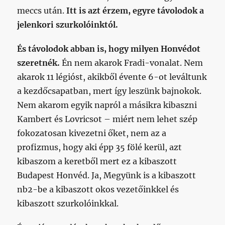
meccs után.
Itt is azt érzem, egyre távolodok a
jelenkori szurkolóinktól.
És távolodok abban is, hogy milyen Honvédot
szeretnék.
Én nem akarok Fradi-vonalat. Nem
akarok 11 légióst, akikből évente 6-ot leváltunk
a kezdőcsapatban, mert így leszünk bajnokok.
Nem akarom egyik napról a másikra kibaszni
Kambert és Lovricsot – miért nem lehet szép
fokozatosan kivezetni őket, nem az a
profizmus, hogy aki épp 35 fölé kerül, azt
kibaszom a keretből mert ez a kibaszott
Budapest Honvéd. Ja, Megyünk is a kibaszott
nb2-be a kibaszott okos vezetőinkkel és
kibaszott szurkolóinkkal.