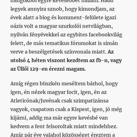
hangokból egyre kevesebbet hallani. Hadd
legyek annyira sznob, hogy kimondjam, az
évek alatt a blog és komment-felülete igazi
oázis volt a magyar szurkolói netvilágban,
nyilván fényévekkel az egybites facebookvilág
felett, de más tematikus fórumokat is simán
verve a beszélgetések színvonala miatt.
Az
utolsó 4 héten viszont kezdtem az fb-n, vagy
az Üllői 129-en érezni magam.
Amíg régen büszkén meséltem bárhol, hogy
igen, én nézek magyar focit, igen, én az
Atleticónak/Juvénak csak szimpatizánsa
vagyok, csapatom csak a Kispest, igen, jó még
kijárni, addig ma már egyre kevésbé van
kedvem a fent felsoroltak miatt mindehhez.
Amíg pár éve valahol közösséget éreztem a