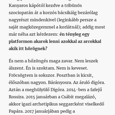
Kanyaros kápótól kezdve a tribünös
szociopatán át a korzós bácsikáig bezárólag
nagyrészt mindenkivel (leginkább persze a
saját magközegemmel a korlátnál); addig most
már néha azt kérdezem:
én tényleg egy
platformon akarok lenni azokkal az arcokkal
akik itt hörögnek?
És nem a hőzöngés maga zavar. Nem leszek
álszent. Én is szoktam. Nem is keveset.
Fröcsögtem is sokszor. Posztban is kicsit,
élőszóban nagyon. Bárányosra. Az áruló digóra.
Aztán a meghülyülő Digóra. 2014-ben a fafejű
Rossira. 2015 januárban a Csábit megalázó,
akkor igazi archetipikus seggarcként viselkedő
Papára. 2017 januárjában pedig a