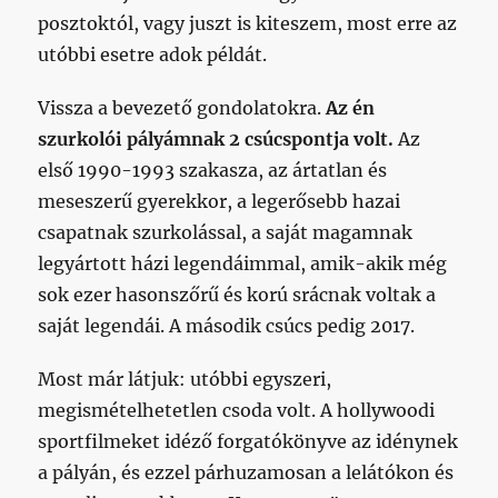
posztoktól, vagy juszt is kiteszem, most erre az
utóbbi esetre adok példát.
Vissza a bevezető gondolatokra.
Az én
szurkolói pályámnak 2 csúcspontja volt.
Az
első 1990-1993 szakasza, az ártatlan és
meseszerű gyerekkor, a legerősebb hazai
csapatnak szurkolással, a saját magamnak
legyártott házi legendáimmal, amik-akik még
sok ezer hasonszőrű és korú srácnak voltak a
saját legendái. A második csúcs pedig 2017.
Most már látjuk: utóbbi egyszeri,
megismételhetetlen csoda volt. A hollywoodi
sportfilmeket idéző forgatókönyve az idénynek
a pályán, és ezzel párhuzamosan a lelátókon és