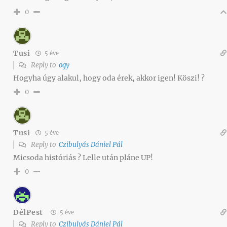
0
Tusi
5 éve
Reply to
ogy
Hogyha úgy alakul, hogy oda érek, akkor igen! Köszi! ?
0
Tusi
5 éve
Reply to
Czibulyás Dániel Pál
Micsoda históriás ? Lelle után pláne UP!
0
DélPest
5 éve
Reply to
Czibulyás Dániel Pál