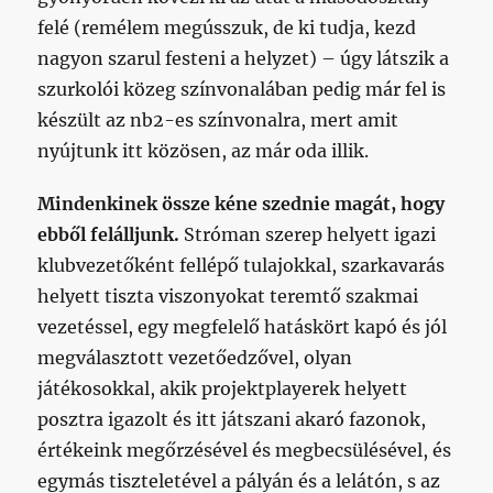
felé (remélem megússzuk, de ki tudja, kezd
nagyon szarul festeni a helyzet) – úgy látszik a
szurkolói közeg színvonalában pedig már fel is
készült az nb2-es színvonalra, mert amit
nyújtunk itt közösen, az már oda illik.
Mindenkinek össze kéne szednie magát, hogy
ebből felálljunk.
Stróman szerep helyett igazi
klubvezetőként fellépő tulajokkal, szarkavarás
helyett tiszta viszonyokat teremtő szakmai
vezetéssel, egy megfelelő hatáskört kapó és jól
megválasztott vezetőedzővel, olyan
játékosokkal, akik projektplayerek helyett
posztra igazolt és itt játszani akaró fazonok,
értékeink megőrzésével és megbecsülésével, és
egymás tiszteletével a pályán és a lelátón, s az