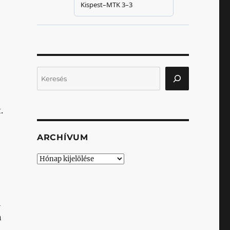
Keresés
.
ARCHÍVUM
Archívum
l
n