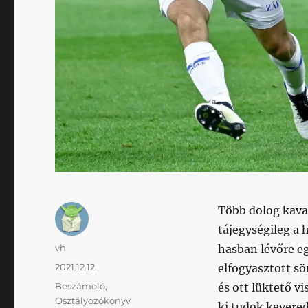
Több dolog kava
tájegységileg a 
Szerző
vh
hasban lévőre e
Közzétéve
2021.12.12.
elfogyasztott s
Kategória
Beszámoló
,
és ott lüktető 
Osztályozókönyv
ki tudok kevere