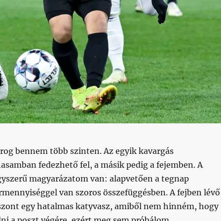
rog bennem több szinten. Az egyik kavargás
hasamban fedezhető fel, a másik pedig a fejemben. A
gyszerű magyarázatom van: alapvetően a tegnap
örmennyiséggel van szoros összefüggésben. A fejben lévő
viszont egy hatalmas katyvasz, amiből nem hinném, hogy
dni a poszt végére, ezért meg sem próbálom.