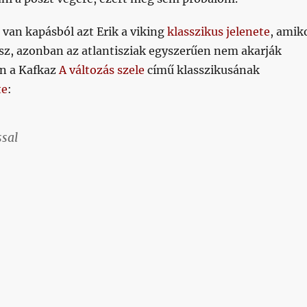
van kapásból azt Erik a viking
klasszikus jelenete
, amik
isz, azonban az atlantisziak egyszerűen nem akarják
án a Kafkaz
A változás szele
című klasszikusának
te
:
sal