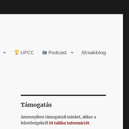
UFCC
Podcast
/r/csakblog
Támogatás
Amennyiben támogatnál minket, akkor a
lehetőségekről
itt találsz információt
.