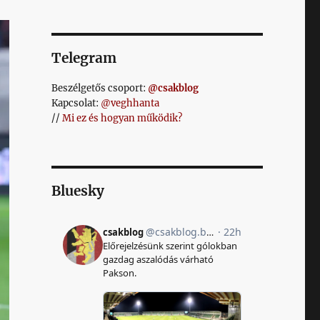
Telegram
Beszélgetős csoport:
@csakblog
Kapcsolat:
@veghhanta
//
Mi ez és hogyan működik?
Bluesky