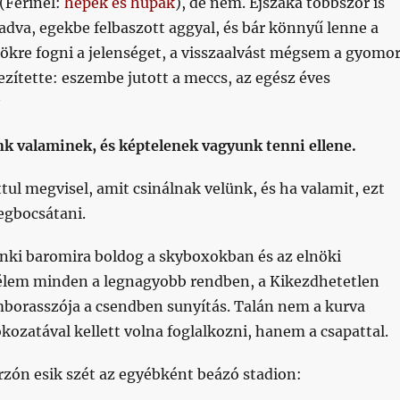
(Ferinél:
hepék és hupák
), de nem. Éjszaka többször is
zadva, egekbe felbaszott aggyal, és bár könnyű lenne a
rökre fogni a jelenséget, a visszaalvást mégsem a gyomor
zítette: eszembe jutott a meccs, az egész éves
nk valaminek, és képtelenek vagyunk tenni ellene.
tul megvisel, amit csinálnak velünk, és ha valamit, ezt
gbocsátani.
i baromira boldog a skyboxokban és az elnöki
lem minden a legnagyobb rendben, a Kikezdhetetlen
borasszója a csendben sunyítás. Talán nem a kurva
okozatával kellett volna foglalkozni, hanem a csapattal.
rzón esik szét az egyébként beázó stadion: