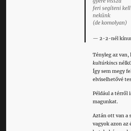
gyere vissza
feri segíteni kell
nekünk
(de komolyan)
2-2-nél kínu
Tényleg az van,
kultúrkincs
nélkü
Így sem megy fel
elviselhetővé tes
Például a térről
magunkat.
Aztán ott van a 
vagyok azon az 