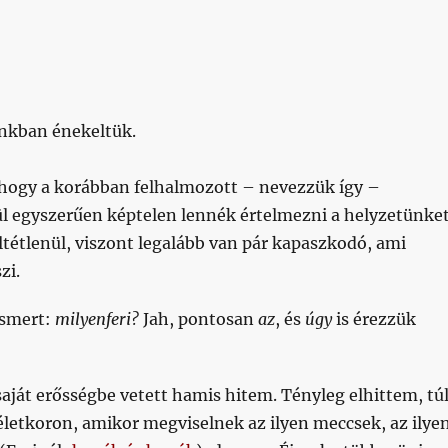
nkban énekeltük.
 hogy a korábban felhalmozott – nevezzük így –
l egyszerűen képtelen lennék értelmezni a helyzetünket
tétlenül, viszont legalább van pár kapaszkodó, ami
zi.
 ismert:
milyenferi?
Jah, pontosan
az
, és
úgy
is érezzük
saját erősségbe vetett hamis hitem. Tényleg elhittem, tú
életkoron, amikor megviselnek az ilyen meccsek, az ilye