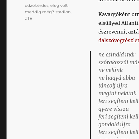
Címke
edzőkérdés
,
elég volt
,
meddig még?
,
stadion
,
Kavargóként ott 
ZTE
elsüllyed Atlant
észrevenni, azt
dalszövegrészle
ne csináld már
szórakozzál más
ne velünk
ne hagyd abba
táncolj újra
megint nekünk
feri segíteni kell
gyere vissza
feri segíteni kell
gondold újra
feri segíteni kell