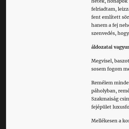
hetek, hónapok 
felriadtam, leiz
fent említett sö
hanem a fej nehe
szenvedés, hogy
áldozatai vagyu
Megvisel, baszot
sosem fogom me
Remélem mindenk
páholyban, remé
Szakmaiság csim
fejépület luxusf
Mellékesen a ko