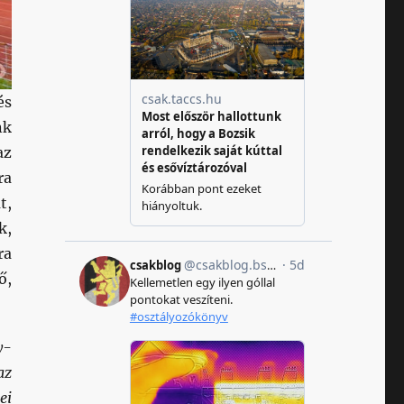
és
nk
az
ra
t,
k,
ra
ő,
y-
az
ei