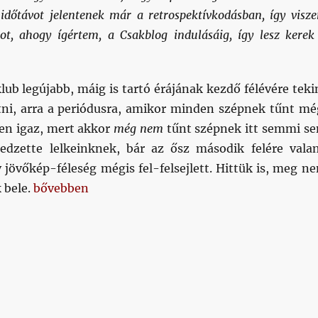
 időtávot jelentenek már a retrospektívkodásban, így visz
ot, ahogy ígértem, a Csakblog indulásáig, így lesz kerek
lub legújabb, máig is tartó érájának kezdő félévére teki
ni, arra a periódusra, amikor minden szépnek tűnt mé
en igaz, mert akkor
még
nem
tűnt szépnek itt semmi s
edzette lelkeinknek, bár az ősz második felére vala
 jövőkép-féleség mégis fel-felsejlett. Hittük is, meg n
„Az én Kispest-Honvéd sztorim. XX. rész. 2006 ős
k bele.
bővebben