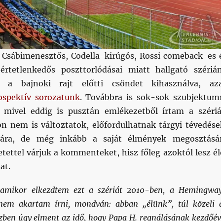
 Csábimenesztős, Codella-kirúgós, Rossi comeback-es 
értetlenkedős poszttorlódásai miatt hallgató szériá
g a bajnoki rajt előtti csöndet kihasználva, az
ospektív sorozatunk
. Továbbra is sok-sok szubjektum
 mivel eddig is pusztán emlékezetből írtam a szériá
 nem is változtatok, előfordulhatnak tárgyi tévedése
ására, de még inkább a saját élmények megosztásá
etettel várjuk a kommenteket, hisz főleg azoktól lesz él
at.
amikor elkezdtem ezt a szériát 2010-ben, a Hemingwa
nem akartam írni, mondván: abban „élünk”, túl közeli 
ben úgy elment az idő, hogy Papa H. regnálásának kezdőév