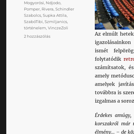
Mogyorósi
,
Ndjodo
,
Pomper
,
Rivera
,
Schindler
Szabolcs
,
Supka Attila
,
SzabóTibi
,
Szmiljanics
,
történelem
,
VinczeZoli
Az elmúlt hetek
Az
2 hozzászólás
igazolásainkon 
én
Kispest-
ismét felpörö
Honvéd
folytatódik
retr
sztorim.
számítsatok, és
XX.
rész.
amely metóduson
2006
amelyek javít
ősz.
továbbra is szer
című
bejegyzéshez
izgalmas a soroz
Érdekes amúgy, 
korszakról már 
élmény… – de köz