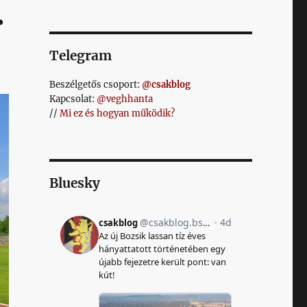
.
Telegram
Beszélgetős csoport:
@csakblog
Kapcsolat:
@veghhanta
//
Mi ez és hogyan működik?
Bluesky