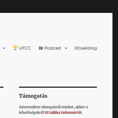
UFCC
Podcast
/r/csakblog
Támogatás
Amennyiben támogatnál minket, akkor a
lehetőségekről
itt találsz információt
.