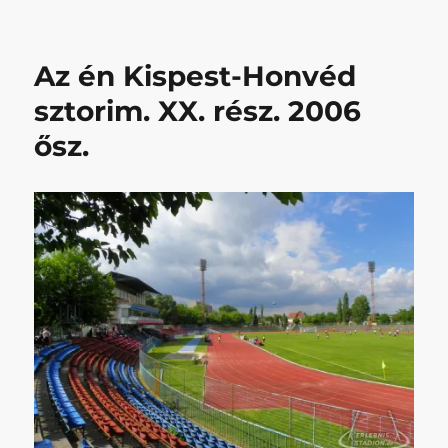
én
Kispe
Honv
Az én Kispest-Honvéd
sztor
XXI.
sztorim. XX. rész. 2006
–
ősz.
2007
tavas
című
beje