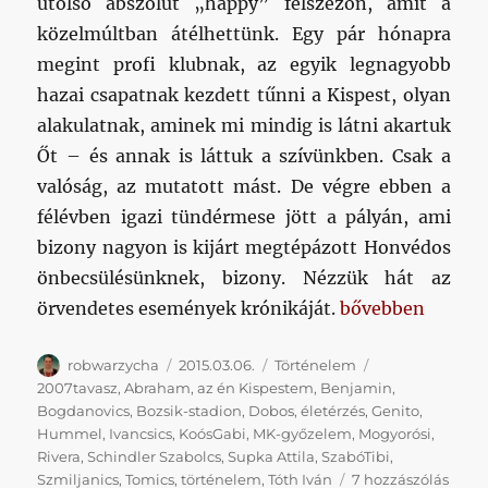
utolsó abszolút „happy” félszezon, amit a
közelmúltban átélhettünk. Egy pár hónapra
megint profi klubnak, az egyik legnagyobb
hazai csapatnak kezdett tűnni a Kispest, olyan
alakulatnak, aminek mi mindig is látni akartuk
Őt – és annak is láttuk a szívünkben. Csak a
valóság, az mutatott mást. De végre ebben a
félévben igazi tündérmese jött a pályán, ami
bizony nagyon is kijárt megtépázott Honvédos
önbecsülésünknek, bizony. Nézzük hát az
„Az én Kispest-H
örvendetes események krónikáját.
bővebben
Szerző
Közzétéve
Kategória
Címke
robwarzycha
2015.03.06.
Történelem
2007tavasz
,
Abraham
,
az én Kispestem
,
Benjamin
,
Bogdanovics
,
Bozsik-stadion
,
Dobos
,
életérzés
,
Genito
,
Hummel
,
Ivancsics
,
KoósGabi
,
MK-győzelem
,
Mogyorósi
,
Rivera
,
Schindler Szabolcs
,
Supka Attila
,
SzabóTibi
,
Az
Szmiljanics
,
Tomics
,
történelem
,
Tóth Iván
7 hozzászólás