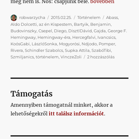
„Az én Kispest-Honv
meg nem is. Nos: csapjunk bele.
bővebben
Szerző
Közzétéve
Kategória
Címke
robwarzycha
2015.02.25.
Történelem
Abass
,
Aldo Dolcetti
,
az én Kispestem
,
Bartyik
,
Benjamin
,
Budovinszky
,
Csepel
,
Diego
,
DisztlDávid
,
Gajda
,
George F.
Hemingway
,
Hemingway-éra
,
Hercegfalvi
,
Ivancsics
,
KoósGabi
,
LászlóSonka
,
Mogyorósi
,
Ndjodo
,
Pomper
,
Rivera
,
Schindler Szabolcs
,
Supka Attila
,
SzabóTibi
,
Az
Szmiljanics
,
történelem
,
VinczeZoli
2 hozzászólás
én
Kispest-
Honvéd
sztorim.
XX.
Támogatás
rész.
2006
Amennyiben támogatnál minket, akkor a
ősz.
lehetőségekről
itt találsz információt
.
című
bejegyzésh