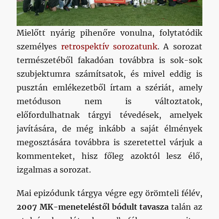
Mielőtt nyárig pihenőre vonulna, folytatódik
személyes
retrospektív sorozatunk
. A sorozat
természetéből fakadóan továbbra is sok-sok
szubjektumra számítsatok, és mivel eddig is
pusztán emlékezetből írtam a szériát, amely
metóduson nem is változtatok,
előfordulhatnak tárgyi tévedések, amelyek
javítására, de még inkább a saját élmények
megosztására továbbra is szeretettel várjuk a
kommenteket, hisz főleg azoktól lesz élő,
izgalmas a sorozat.
Mai epizódunk tárgya végre egy örömteli félév,
2007 MK-meneteléstől bódult tavasza
talán az