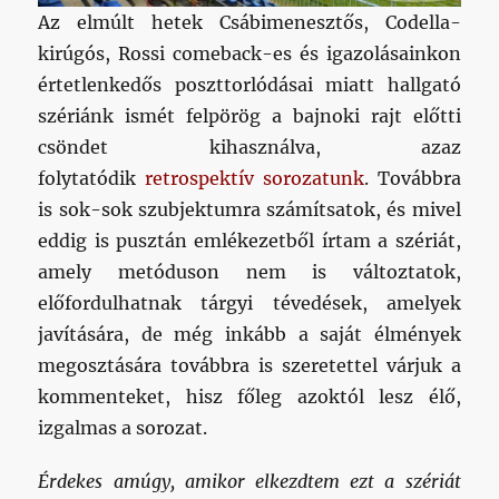
Az elmúlt hetek Csábimenesztős, Codella-
kirúgós, Rossi comeback-es és igazolásainkon
értetlenkedős poszttorlódásai miatt hallgató
szériánk ismét felpörög a bajnoki rajt előtti
csöndet kihasználva, azaz
folytatódik
retrospektív sorozatunk
. Továbbra
is sok-sok szubjektumra számítsatok, és mivel
eddig is pusztán emlékezetből írtam a szériát,
amely metóduson nem is változtatok,
előfordulhatnak tárgyi tévedések, amelyek
javítására, de még inkább a saját élmények
megosztására továbbra is szeretettel várjuk a
kommenteket, hisz főleg azoktól lesz élő,
izgalmas a sorozat.
Érdekes amúgy, amikor elkezdtem ezt a szériát