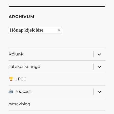
ARCHÍVUM
Archívum
almenü
Rólunk
szétnyit
almenü
Játékoskeringő
szétnyit
UFCC
almenü
Podcast
szétnyit
/r/csakblog