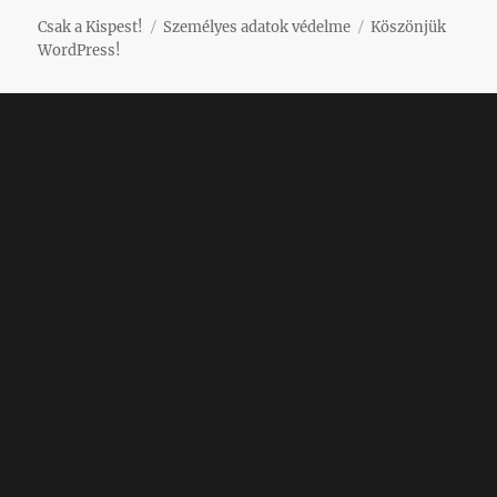
Csak a Kispest!
Személyes adatok védelme
Köszönjük
WordPress!