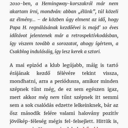
2010-ben, a Hemingway-korszakról már nem
akartam írni, mondván: abban „élünk”, túl közeli
az élmény… – de közben úgy elment az idő, hogy
Papa H. regnálásának kezdőévei is majd’ 10 éves
időtávot jelentenek már a retrospektívkodásban,
így viszem tovább a sorozatot, ahogy ígértem, a
Csakblog indulásáig, így lesz kerek a sztori.
A mai epizód a klub legújabb, máig is tartó
érájának kezdő félévére tekint vissza,
mondhatni, arra a periódusra, amikor minden
szépnek tűnt még, de ez sem egészen igaz,
mert akkor
még
nem
tűnt szépnek itt semmi
sem a sok csalódás edzette lelkeinknek, bár az
ősz második felére valami halovány pozitív
jövőkép-féleség mégis fel-felsejlett. Hittük is,