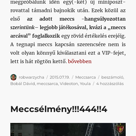
megpróbálunk idén egy(-két) új miniposzt-
rovattal támadni bajnokik után. Ezek közül az
első
az adott meccs -hangsúlyozottan
szerintünk
– legjobb játékosával, kvázi a „meccs
arcával” foglalkozik
egy rövid értékelés erejéig.
A tegnapi meccs kapcsán szerencsére nem is
volt olyan könnyű kiválasztani ezt a VIP-fejet,
„A meccs csakblog-arca”
lett is hát rögtön kettő.
bővebben
Szerző
Közzétéve
Kategória
Címke
robwarzycha
2015.07.19.
Meccsarca
beszámoló
,
A
Bobál Dávid
,
meccsarca
,
Videoton
,
Youla
4 hozzászólás
mecc
csakb
arca
Meccsélmény!!!444!!4
című
bejeg