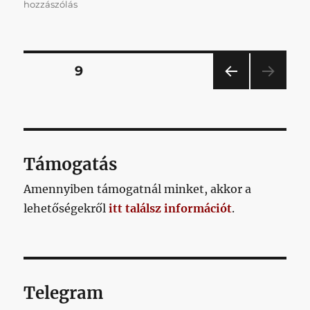
Poszt
hozzászólás
a
posztokról
2.:
a
Bejegyzések
OLDAL
9
védelem
című
ELŐ
lapozása
bejegyzéshez
ZŐ
OLD
AL
Támogatás
Amennyiben támogatnál minket, akkor a
lehetőségekről
itt találsz információt
.
Telegram