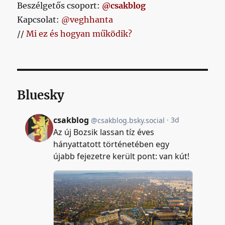
Beszélgetős csoport:
@csakblog
Kapcsolat:
@veghhanta
//
Mi ez és hogyan működik?
Bluesky