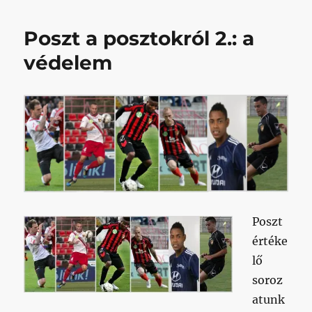
van
hová
Poszt a posztokról 2.: a
fokozni
ezt
védelem
a
mai
napot:
a
Csábi
által
visszakért
Bobál
Dávidot
visszaküldtük
Sopronba,
Poszt
kölcsönbe
értéke
című
bejegyzéshez
lő
soroz
atunk