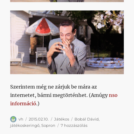
Szerintem még ne zárjuk be mára az
internetet, bármi megtörténhet. (Amúgy
nso
információ
.)
Szerző
Közzétéve
Kategória
Címke
vh
2015.02.10.
Játékos
Bobál Dávid
,
És
játékoskeringő
,
Sopron
7 hozzászólás
még