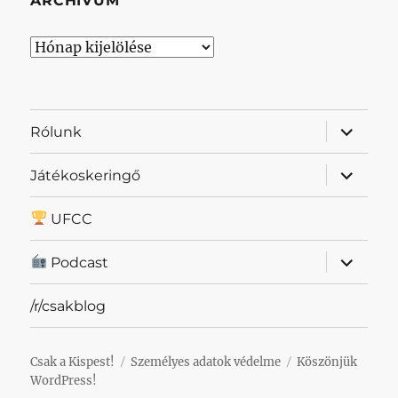
ARCHÍVUM
Archívum
almenü
Rólunk
szétnyit
almenü
Játékoskeringő
szétnyit
UFCC
almenü
Podcast
szétnyit
/r/csakblog
Csak a Kispest!
Személyes adatok védelme
Köszönjük
WordPress!