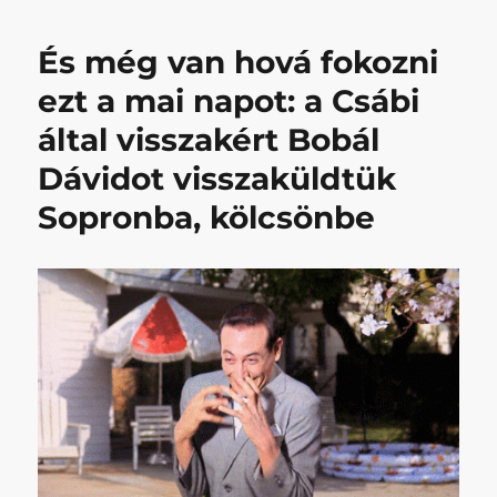
NB
II.
És még van hová fokozni
góllövő
listáján
ezt a mai napot: a Csábi
című
által visszakért Bobál
bejegyzéshez
Dávidot visszaküldtük
Sopronba, kölcsönbe