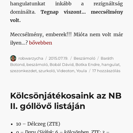
hangulatunkat inkább a rezignáltság
dominálta.
Tegnap viszont… meccsélmény
volt.
Meccsélmény, emberek!!! Mióta nem volt már
„Meccsélmény!!!444!!4”
ilyen…?
bővebben
Szerző
Közzétéve
Kategória
Címke
robwarzycha
2015.07.19.
Beszámoló
Baráth
Botond
,
beszámoló
,
Bobál Dávid
,
Botka Endre
,
hangulat
,
Meccsé
szezonkezdet
,
szurkoló
,
Videoton
,
Youla
17 hozzászólás
című
bejeg
Kölcsönjátékosaink az NB
II. góllövő listáján
10 – Délczeg (ZTE)
9 – Daru (Siófok: 6 – kölcsönben, ZTE: 3 –