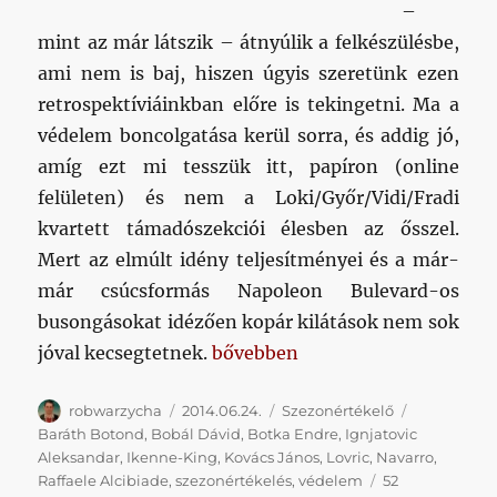
–
mint az már látszik – átnyúlik a felkészülésbe,
ami nem is baj, hiszen úgyis szeretünk ezen
retrospektíviáinkban előre is tekingetni. Ma a
védelem boncolgatása kerül sorra, és addig jó,
amíg ezt mi tesszük itt, papíron (online
felületen) és nem a Loki/Győr/Vidi/Fradi
kvartett támadószekciói élesben az ősszel.
Mert az elmúlt idény teljesítményei és a már-
már csúcsformás Napoleon Bulevard-os
busongásokat idézően kopár kilátások nem sok
„Poszt a posztokról 2.: a védel
jóval kecsegtetnek.
bővebben
Szerző
Közzétéve
Kategória
Címke
robwarzycha
2014.06.24.
Szezonértékelő
Baráth Botond
,
Bobál Dávid
,
Botka Endre
,
Ignjatovic
Aleksandar
,
Ikenne-King
,
Kovács János
,
Lovric
,
Navarro
,
Raffaele Alcibiade
,
szezonértékelés
,
védelem
52