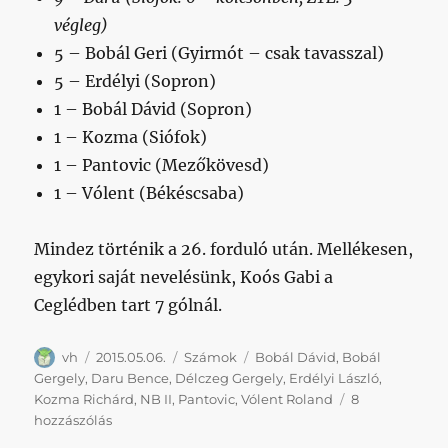
végleg)
5 – Bobál Geri (Gyirmót – csak tavasszal)
5 – Erdélyi (Sopron)
1 – Bobál Dávid (Sopron)
1 – Kozma (Siófok)
1 – Pantovic (Mezőkövesd)
1 – Vólent (Békéscsaba)
Mindez történik a 26. forduló után. Mellékesen,
egykori saját nevelésünk, Koós Gabi a
Ceglédben tart 7 gólnál.
Szerző
Közzétéve
Kategória
Címke
vh
2015.05.06.
Számok
Bobál Dávid
,
Bobál
Gergely
,
Daru Bence
,
Délczeg Gergely
,
Erdélyi László
,
Kozma Richárd
,
NB II
,
Pantovic
,
Vólent Roland
8
Kölcsönjátékosaink
hozzászólás
az