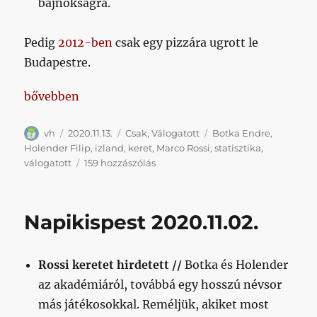
bajnokságra.
Pedig
2012-ben
csak egy pizzára ugrott le
Budapestre.
„A magyar válogatott jelen formájában csak korlát
bővebben
Szerző
Közzétéve
Kategória
Címke
vh
2020.11.13.
Csak
,
Válogatott
Botka Endre
,
Holender Filip
,
izland
,
keret
,
Marco Rossi
,
statisztika
,
A
válogatott
159 hozzászólás
magyar
válogatott
jelen
Napikispest 2020.11.02.
formájában
csak
korlátozottan
Rossi keretet hirdetett //
Botka és Holender
nevezhető
a
az akadémiáról, továbbá egy hosszú névsor
magyar
más játékosokkal. Reméljük, akiket most
futball