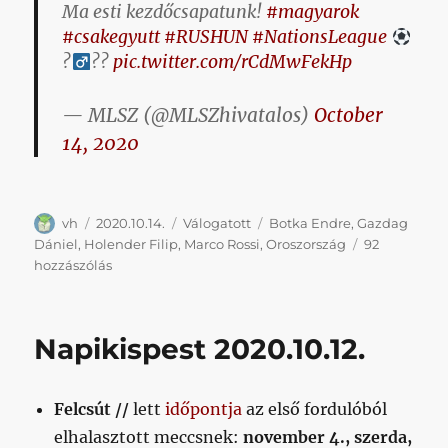
Ma esti kezdőcsapatunk!
#magyarok
#csakegyutt
#RUSHUN
#NationsLeague
?‍
??
pic.twitter.com/rCdMwFekHp
— MLSZ (@MLSZhivatalos)
October
14, 2020
Szerző
Közzétéve
Kategória
Címke
vh
2020.10.14.
Válogatott
Botka Endre
,
Gazdag
Dániel
,
Holender Filip
,
Marco Rossi
,
Oroszország
92
Három
hozzászólás
kispesti
akadémistával
kezd
Napikispest 2020.10.12.
a
válogatott
Moszkvában!!33!3!
Felcsút //
lett
időpontja
az első fordulóból
című
bejegyzéshez
elhalasztott meccsnek:
november 4., szerda,