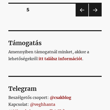
bejegyzés
Bejegyzések
OLDAL
5
ELŐ
KÖV
lapozása
ZŐ
ETKE
OLD
ZŐ
AL
OLD
AL
Támogatás
Amennyiben támogatnál minket, akkor a
lehetőségekről
itt találsz információt
.
Telegram
Beszélgetős csoport:
@csakblog
Kapcsolat:
@veghhanta