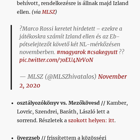
behívott, rendelkezésre is állnak majd Izland
termékének:
na
ellen.
(via
MLSZ
)
és?
Ott
?️Marco Rossi keretet hirdetett – ezekre a
vagyunk
játékoskra számít Izland ellen és az Eb-
az
Eb-
pótselejtezőt követő két NL-mérkőzésen
n!
novemberben.
#magyarok
#csakegyutt
??
című
pic.twitter.com/7oEU4NrV0N
bejegyzéshez
— MLSZ (@MLSZhivatalos)
November
2, 2020
osztályozókönyv vs. Mezőkövesd //
Kamber,
Lovric, Szendrei, Baráth, László lett a
sorrend. Részletek a
szokott helyen: itt
.
üvegzseb //
frissítettem a közösségi