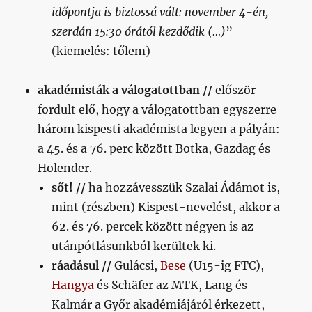
időpontja is biztossá vált: november 4-én,
szerdán 15:30 órától kezdődik (…)
”
(kiemelés: tőlem)
akadémisták a válogatottban //
először
fordult elő, hogy a válogatottban egyszerre
három kispesti akadémista legyen a pályán:
a 45. és a 76. perc között Botka, Gazdag és
Holender.
sőt! //
ha hozzávesszük Szalai Ádámot is,
mint (részben) Kispest-nevelést, akkor a
62. és 76. percek között négyen is az
utánpótlásunkból kerültek ki.
ráadásul //
Gulácsi,
Bese
(U15-ig FTC),
Hangya
és Schäfer az MTK, Lang és
Kalmár a Győr akadémiájáról érkezett,