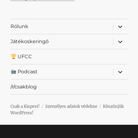
almenü
Rólunk
szétnyit
almenü
Játékoskeringő
szétnyit
UFCC
almenü
Podcast
szétnyit
/r/csakblog
Csak a Kispest!
Személyes adatok védelme
Köszönjük
WordPress!