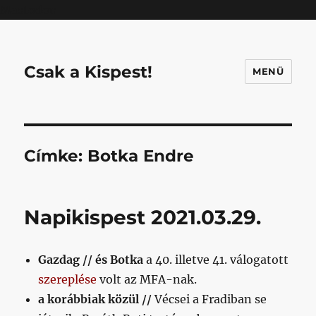
Mastodon
Csak a Kispest!
MENÜ
Címke:
Botka Endre
Napikispest 2021.03.29.
Gazdag // és Botka
a 40. illetve 41. válogatott
szereplése
volt az MFA-nak.
a korábbiak közül //
Vécsei a Fradiban se