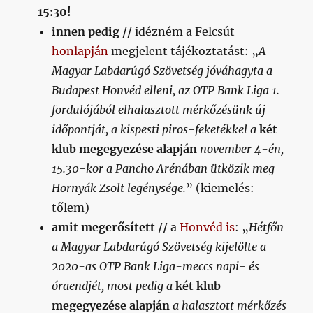
15:30!
innen pedig //
idézném a Felcsút
honlapján
megjelent tájékoztatást: „
A
Magyar Labdarúgó Szövetség jóváhagyta a
Budapest Honvéd elleni, az OTP Bank Liga 1.
fordulójából elhalasztott mérkőzésünk új
időpontját, a kispesti piros-feketékkel a
két
klub megegyezése alapján
november 4-én,
15.30-kor a Pancho Arénában ütközik meg
Hornyák Zsolt legénysége.
” (kiemelés:
tőlem)
amit megerősített //
a
Honvéd is
: „
Hétfőn
a Magyar Labdarúgó Szövetség kijelölte a
2020-as OTP Bank Liga-meccs napi- és
óraendjét, most pedig a
két klub
megegyezése alapján
a halasztott mérkőzés