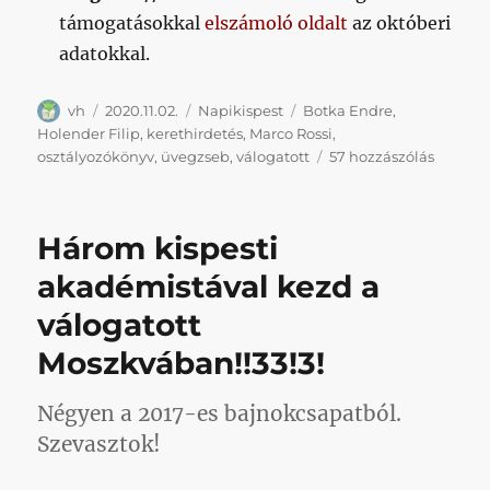
támogatásokkal
elszámoló oldalt
az októberi
adatokkal.
Szerző
Közzétéve
Kategória
Címke
vh
2020.11.02.
Napikispest
Botka Endre
,
Holender Filip
,
kerethirdetés
,
Marco Rossi
,
Napikis
osztályozókönyv
,
üvegzseb
,
válogatott
57 hozzászólás
2020.11.
című
bejegy
Három kispesti
akadémistával kezd a
válogatott
Moszkvában!!33!3!
Négyen a 2017-es bajnokcsapatból.
Szevasztok!