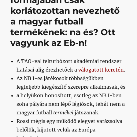
formájában csak
korlátozottan nevezhető
a magyar futball
termékének: na és? Ott
vagyunk az Eb-n!
A TAO-val felturbózott akadémiai rendszer
hatásai alig érezhetőek a
válogatott keretén
.
Az NB I-es játékosok többségükben
legfeljebb kiegészítő szerepre alkalmasak, és
a helyükön honosított, esetleg az NB I-ben
soha pályára nem lépő légiósok, tehát nem a
magyar futball
termékei
játszanak.
Rossi mégis egy működő elegyet varázsolva
belőlük, kijutott velük az Európa-