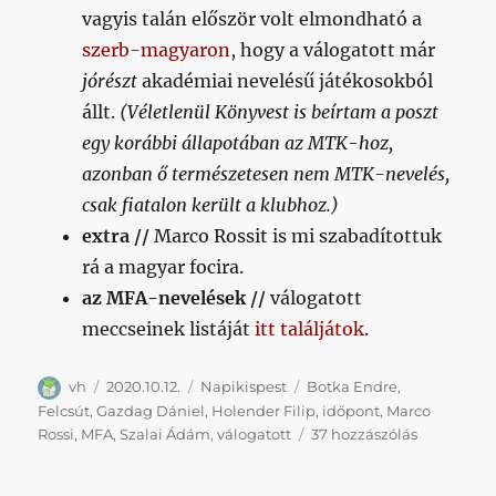
vagyis talán először volt elmondható a
szerb-magyaron
, hogy a válogatott már
jórészt
akadémiai nevelésű játékosokból
állt.
(Véletlenül Könyvest is beírtam a poszt
egy korábbi állapotában az MTK-hoz,
azonban ő természetesen nem MTK-nevelés,
csak fiatalon került a klubhoz.)
extra //
Marco Rossit is mi szabadítottuk
rá a magyar focira.
az MFA-nevelések //
válogatott
meccseinek listáját
itt találjátok
.
Szerző
Közzétéve
Kategória
Címke
vh
2020.10.12.
Napikispest
Botka Endre
,
Felcsút
,
Gazdag Dániel
,
Holender Filip
,
időpont
,
Marco
Napikispes
Rossi
,
MFA
,
Szalai Ádám
,
válogatott
37 hozzászólás
2020.10.12.
című