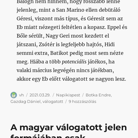
Balogh nem hinném, hogy rosszabb lenne
jelenleg, mint a San Marino ellen debütáló
Géresi, viszont más típus, és Géresit sem az
Eb miatt nézegeti feltétlen a kopasz. Eppel és
Bőle sérült, Nagy Geri most kezdett el
játszani, Zsótér is legfeljebb hajtós, Hidi
semmi extra, Batikot pedig most sem nézte
meg. Hiába a több
potenciális
játékos, ha
valaki március legvégén nincs játékban,
akkor egy Eb előtt válogatott se nagyon lesz.
Szerző
Közzétéve
Kategória
Címke
vh
2021.03.29.
Napikispest
Botka Endre
,
Napikispest
Gazdag Dániel
,
válogatott
9 hozzászólás
2021.03.29.
című
bejegyzéshez
A magyar válogatott jelen