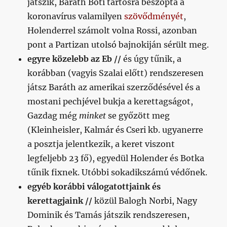
játszik, Baráth Boti tartósra beszopta a
koronavírus valamilyen
szövődményét
,
Holenderrel számolt volna Rossi, azonban
pont a Partizan utolsó bajnokiján sérült meg.
egyre közelebb az Eb //
és úgy tűnik, a
korábban (vagyis Szalai előtt) rendszeresen
játsz Baráth az amerikai szerződésével és a
mostani pechjével bukja a kerettagságot,
Gazdag még
minket
se győzött meg
(Kleinheisler, Kalmár és Cseri kb. ugyanerre
a posztja jelentkezik, a keret viszont
legfeljebb 23 fő), egyedül Holender és Botka
tűnik fixnek. Utóbbi sokadikszámú védőnek.
egyéb korábbi válogatottjaink és
kerettagjaink //
közül Balogh Norbi, Nagy
Dominik és Tamás játszik rendszeresen,