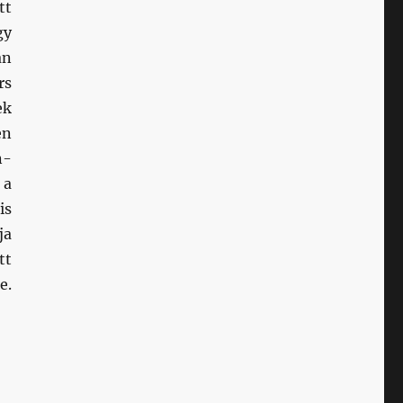
tt
gy
an
rs
ek
en
n-
 a
is
ja
tt
e.