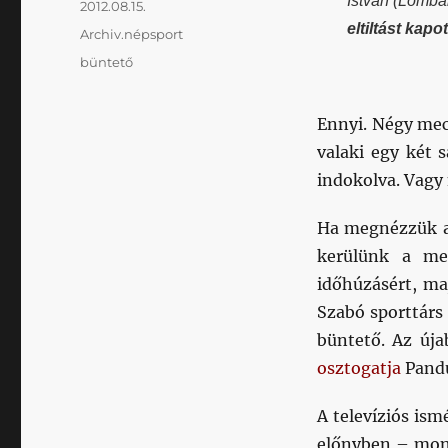
István (Lomba
Közzétéve
2012.08.15.
eltiltást kapot
Kategória
Archiv.népsport
Címke
büntető
Ennyi. Négy mec
valaki egy két 
indokolva. Vagy
Ha megnézzük a 
kerülünk a me
időhúzásért, ma
Szabó sporttárs 
büntető. Az úja
osztogatja
Pandu
A televíziós ism
előnyben – mon