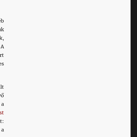
éb
uk
k,
 A
rt
es
lt
vő
 a
st
t:
 a