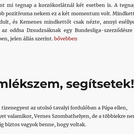
int mi tegnap a korzókorlátnál két esetben is. A tegna
bb pozitívuma nekem ez a két momentum volt. Mindket
ndult, és Kemenes mindkettőt csak nézte, annyi eséllye
az oddsa Dzsudzsáknak egy Bundesliga-szerződésre
„„Így van, ezt kell csinálni…””
en, jelen állás szerint.
bővebben
mlékszem, segítsetek
 tizenegyest az utolsó tavalyi fordulóban a Pápa ellen,
yet valamikor, Vernes Szombathelyen, de a többiekre n
g biztos vagyok benne, hogy voltak.