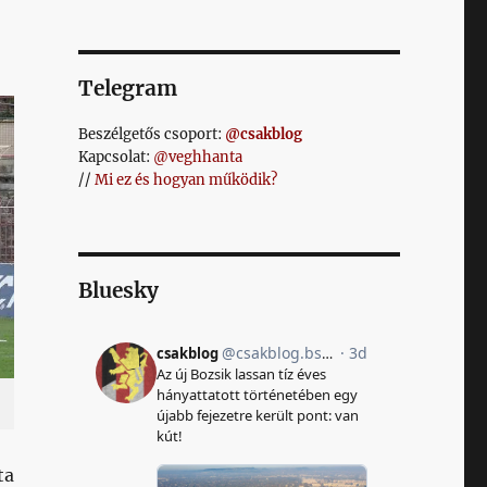
Telegram
Beszélgetős csoport:
@csakblog
Kapcsolat:
@veghhanta
//
Mi ez és hogyan működik?
Bluesky
ta