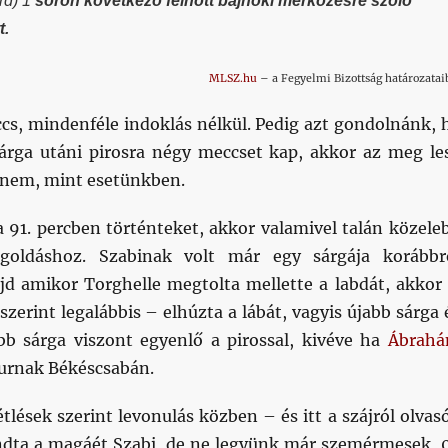
rd) 1
soron következő felnőtt bajnoki mérkőzésre szóló
t.
MLSZ.hu
– a Fegyelmi Bizottság határozatai
cs, mindenféle indoklás nélkül. Pedig azt gondolnánk, 
sárga utáni pirosra négy meccset kap, akkor az meg le
 nem, mint esetünkben.
91. percben történteket, akkor valamivel talán közele
goldáshoz. Szabinak volt már egy sárgája korábbr
jd amikor Torghelle megtolta mellette a labdát, akkor
szerint legalábbis – elhúzta a lábát, vagyis újabb sárga 
bb sárga viszont egyenlő a pirossal, kivéve ha
Ábrah
rnak Békéscsabán.
étlések szerint levonulás közben – és itt a szájról olvas
dta a magáét Szabi, de ne legyünk már szemérmesek, 