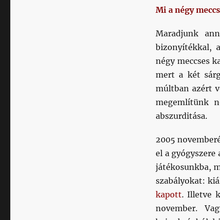
Mi a négy meccs
Maradjunk ann
bizonyítékkal,
négy meccses kat
mert a két sár
múltban azért v
megemlítünk né
abszurditása.
2005 novemberé
el a gyógyszere 
játékosunkba, ma
szabályokat: kiá
kapott
. Illetv
november. Vag