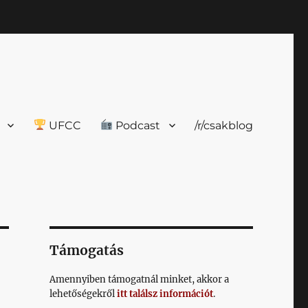
UFCC
Podcast
/r/csakblog
Támogatás
Amennyiben támogatnál minket, akkor a
lehetőségekről
itt találsz információt
.