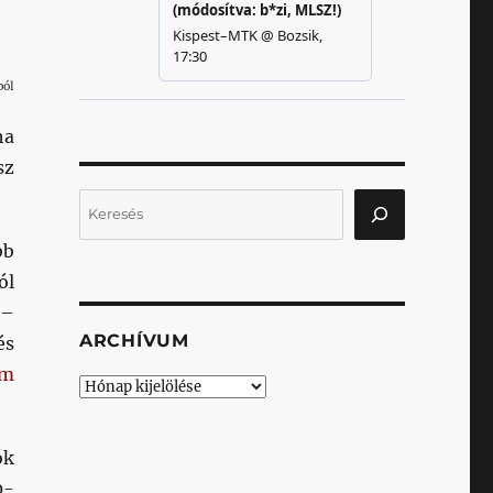
ból
ha
sz
Keresés
bb
ól
 –
ARCHÍVUM
és
ám
Archívum
ók
0-