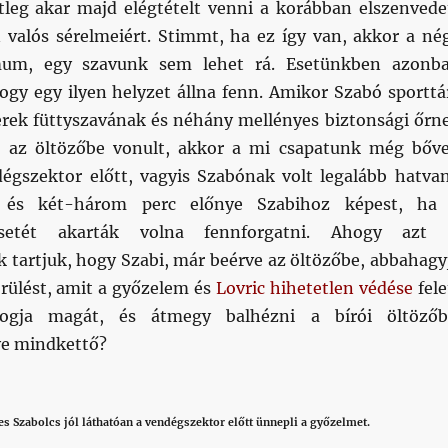
ettleg akar majd elégtételt venni a korábban elszenvede
n valós sérelmeiért. Stimmt, ha ez így van, akkor a né
um, egy szavunk sem lehet rá. Esetünkben azonb
hogy egy ilyen helyzet állna fenn. Amikor Szabó sporttá
erek füttyszavának és néhány mellényes biztonsági őrn
– az öltözőbe vonult, akkor a mi csapatunk még bőv
égszektor előtt, vagyis Szabónak volt legalább hatva
 és két-három perc előnye Szabihoz képest, ha
setét akarták volna fennforgatni. Ahogy azt 
k tartjuk, hogy Szabi, már beérve az öltözőbe, abbahagy
örülést, amit a győzelem és
Lovric hihetetlen védése
fele
fogja magát, és átmegy balhézni a bírói öltözőb
ye mindkettő?
 Szabolcs jól láthatóan a vendégszektor előtt ünnepli a győzelmet.