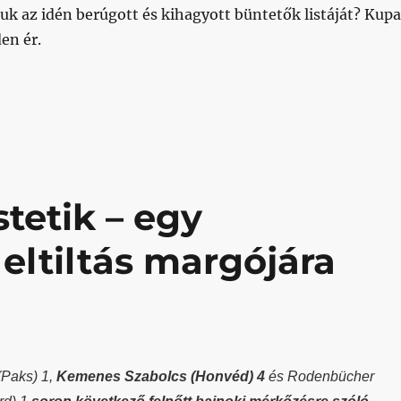
uk az idén berúgott és kihagyott büntetők listáját? Kupa
en ér.
s emlékszem, segítsetek!”
tetik – egy
eltiltás margójára
(Paks) 1,
Kemenes Szabolcs (Honvéd) 4
és Rodenbücher