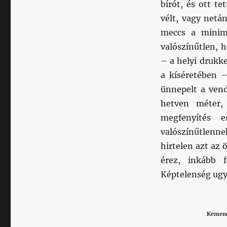
bírót, és ott t
vélt, vagy netá
meccs a minim
valószínűtlen, 
– a helyi drukk
a kíséretében 
ünnepelt a vend
hetven méter,
megfenyítés e
valószínűtlenne
hirtelen azt az 
érez, inkább 
Képtelenség ug
Kemenes