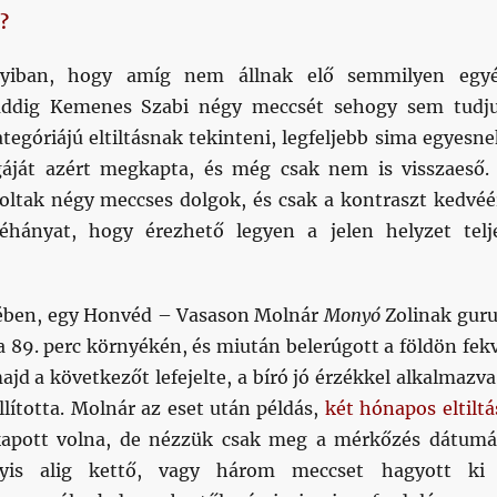
?
yiban, hogy amíg nem állnak elő semmilyen egy
 addig Kemenes Szabi négy meccsét sehogy sem tudj
egóriájú eltiltásnak tekinteni, legfeljebb sima egyesne
gáját azért megkapta, és még csak nem is visszaeső.
oltak négy meccses dolgok, és csak a kontraszt kedvéé
hányat, hogy érezhető legyen a jelen helyzet telj
ben, egy Honvéd – Vasason Molnár
Monyó
Zolinak guru
a 89. perc környékén, és miután belerúgott a földön fek
jd a következőt lefejelte, a bíró jó érzékkel alkalmazva
llította. Molnár az eset után példás,
két hónapos eltiltá
e kapott volna, de nézzük csak meg a mérkőzés dátumá
yis alig kettő, vagy három meccset hagyott ki