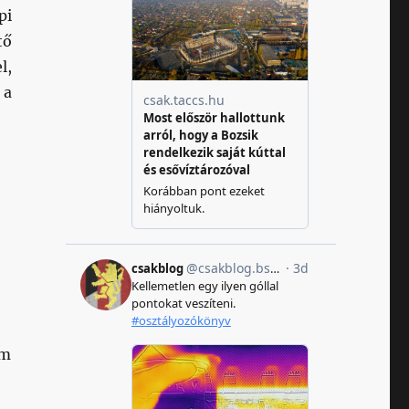
pi
tő
l,
 a
!
em