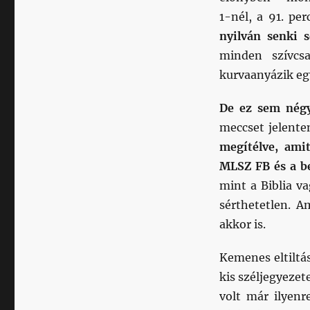
1-nél, a 91. pe
nyilván senki 
minden szívcs
kurvaanyázik egy
De ez sem nég
meccset jelente
megítélve, ami
MLSZ FB és a be
mint a Biblia v
sérthetetlen. A
akkor is.
Kemenes eltiltás
kis széljegyeze
volt már ilyenr