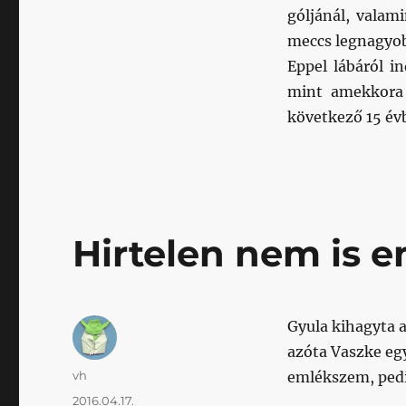
góljánál, valam
meccs legnagyo
Eppel lábáról i
mint amekkora 
következő 15 évb
Hirtelen nem is e
Gyula kihagyta a
azóta Vaszke eg
Szerző
vh
emlékszem, pedi
Közzétéve
2016.04.17.