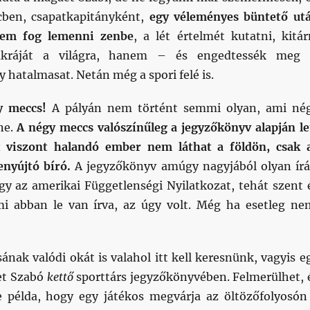
rcben, csapatkapitányként,
egy véleményes büntető ut
sem fog lemenni zenbe
, a lét értelmét kutatni, kitár
akráját a világra, hanem – és engedtessék meg
 hatalmasat. Netán még a spori felé is.
y meccs!
A pályán nem történt semmi olyan, ami né
ne.
A négy meccs valószínűleg a jegyzőkönyv alapján le
t viszont halandó ember nem láthat a földön, csak 
nyújtó bíró.
A jegyzőkönyv amúgy nagyjából olyan írá
agy az amerikai Függetlenségi Nyilatkozat, tehát szent 
mi abban le van írva, az úgy volt. Még ha esetleg ne
ának valódi okát is valahol itt kell keresnünk, vagyis e
tet Szabó
kettő
sporttárs jegyzőkönyvében. Felmerülhet, 
e példa, hogy egy játékos megvárja az öltözőfolyosón