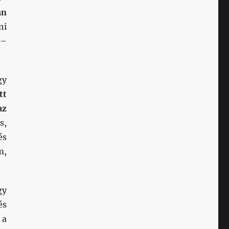
án
ni
 –
gy
tt
az
s,
és
m,
gy
és
 a