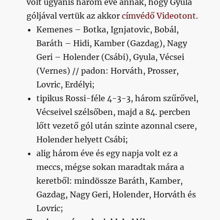
volt ugyanis három éve annak, hogy Gyula
góljával vertük az akkor
címvédő Videotont
.
Kemenes – Botka, Ignjatovic, Bobál,
Baráth – Hidi, Kamber (Gazdag), Nagy
Geri – Holender (Csábi), Gyula, Vécsei
(Vernes) // padon: Horváth, Prosser,
Lovric, Erdélyi;
tipikus Rossi-féle 4-3-3, három szűrővel,
Vécseivel szélsőben, majd a 84. percben
lőtt vezető gól után szinte azonnal csere,
Holender helyett Csábi;
alig három éve és egy napja volt ez a
meccs, mégse sokan maradtak mára a
keretből: mindössze Baráth, Kamber,
Gazdag, Nagy Geri, Holender, Horváth és
Lovric;