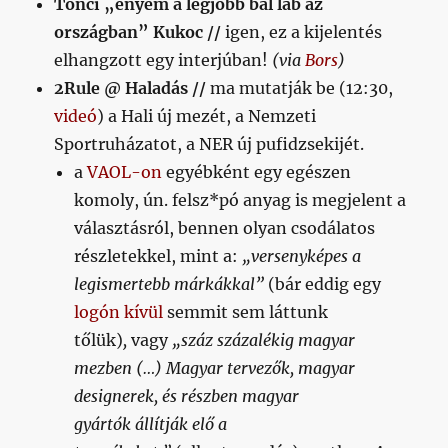
Tonci „enyém a legjobb bal láb az
országban” Kukoc //
igen, ez a kijelentés
elhangzott egy interjúban!
(via
Bors
)
2Rule @ Haladás //
ma mutatják be (12:30,
videó
) a Hali új mezét, a Nemzeti
Sportruházatot, a NER új pufidzsekijét.
a
VAOL-on
egyébként egy egészen
komoly, ún. felsz*pó anyag is megjelent a
választásról, bennen olyan csodálatos
részletekkel, mint a:
„versenyképes a
legismertebb márkákkal”
(bár eddig egy
logón kívül
semmit sem láttunk
tőlük)
,
vagy
„száz százalékig magyar
mezben (…) Magyar tervezők, magyar
designerek, és részben magyar
gyártók állítják elő a