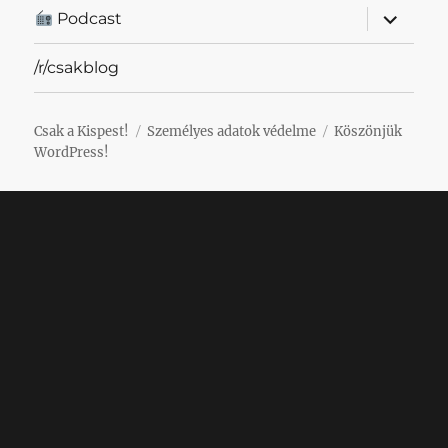
almenü
Podcast
szétnyit
/r/csakblog
Csak a Kispest!
Személyes adatok védelme
Köszönjük
WordPress!