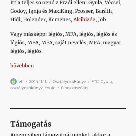
Itt a teljes sorrend a Fradi ellen: Gyula, Vécsei,
Godoy, Ignja és MaxiKing, Prosser, Baráth,
Hidi, Holender, Kemenes,
Alcibiade
, Job
Vagy másképp: légiós, MFA, légiós, légiós és
légiós, MFA, MFA, saját nevelés, MFA, magyar,
légiós, légiós
„Osztályozókönyv: Gyula negyedszer”
bővebben
Szerző
Közzétéve
Kategória
Címke
vh
2014.11.11.
Osztályozókönyv
FTC
,
Gyula
,
Osztályozókönyv:
osztályozókönyv
,
Youla
8 hozzászólás
Gyula
negyedszer
című
bejegyzéshez
Támogatás
Amennyiben támogatnál minket, akkor a