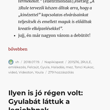
termékeket.”
(ellentmondás),esetleg
„A
2Rule tervezői készen álltak arra, hogy a
„kinézettel” kapcsolatos elvárásainkat
teljesítsék és emellett maguk is előálltak
kreatív elképzelésekkel”.
jujj, én már nagyon várom a debütöt!
„Napikispest 2018.07.19.”
bővebben
Szerző
Közzétéve
Kategória
Címke
vh
2018.07.19.
Napikispest
2015/16
,
2RULE
,
emlékezés
,
Felcsút
,
Gyula
,
Haladás
,
mez
,
Tonci Kukoc
,
Napikispest
videó
,
Videoton
,
Youla
279 hozzászólás
2018.07.19.
című
bejegyzéshez
Ilyen is jó régen volt:
Gyulabát láttuk a