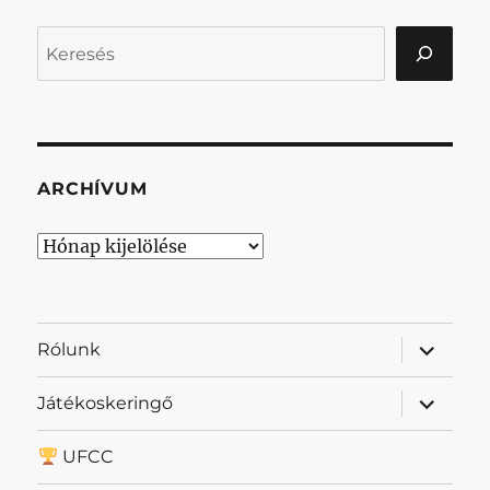
Keresés
ARCHÍVUM
Archívum
almenü
Rólunk
szétnyit
almenü
Játékoskeringő
szétnyit
UFCC