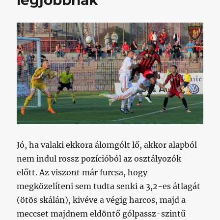
legjobbnak
Jó, ha valaki ekkora álomgólt lő, akkor alapból
nem indul rossz pozícióból az osztályozók
előtt. Az viszont már furcsa, hogy
megközelíteni sem tudta senki a 3,2-es átlagát
(ötös skálán), kivéve a végig harcos, majd a
meccset majdnem eldöntő gólpassz-szintű