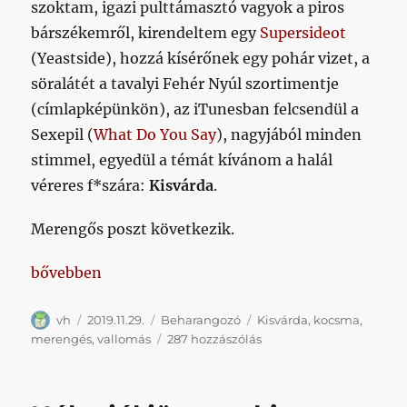
szoktam, igazi pulttámasztó vagyok a piros
bárszékemről, kirendeltem egy
Supersideot
(Yeastside), hozzá kísérőnek egy pohár vizet, a
söralátét a tavalyi Fehér Nyúl szortimentje
(címlapképünkön), az iTunesban felcsendül a
Sexepil (
What Do You Say
), nagyjából minden
stimmel, egyedül a témát kívánom a halál
véreres f*szára:
Kisvárda
.
Merengős poszt következik.
„Remélem, hogy kicsit magadra ismersz, és nem én va
bővebben
Szerző
Közzétéve
Kategória
Címke
vh
2019.11.29.
Beharangozó
Kisvárda
,
kocsma
,
Remélem,
merengés
,
vallomás
287 hozzászólás
hogy
kicsit
magadra