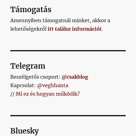
ötvédős
Támogatás
rendszert?
című
Amennyiben támogatnál minket, akkor a
bejegyzéshez
lehetőségekről
itt találsz információt
.
Telegram
Beszélgetős csoport:
@csakblog
Kapcsolat:
@veghhanta
//
Mi ez és hogyan működik?
Bluesky