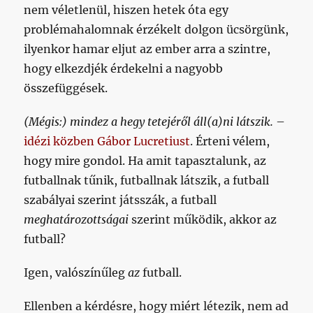
nem véletlenül, hiszen hetek óta egy
problémahalomnak érzékelt dolgon ücsörgünk,
ilyenkor hamar eljut az ember arra a szintre,
hogy elkezdjék érdekelni a nagyobb
összefüggések.
(Mégis:) mindez a hegy tetejéről áll(a)ni látszik.
–
idézi közben Gábor
Lucretiust
. Érteni vélem,
hogy mire gondol. Ha amit tapasztalunk, az
futballnak tűnik, futballnak látszik, a futball
szabályai szerint játsszák, a futball
meghatározottságai
szerint működik, akkor az
futball?
Igen, valószínűleg
az
futball.
Ellenben a kérdésre, hogy miért létezik, nem ad