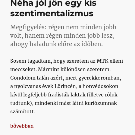
Néha jól jön egy kis
ismersz,
és
szentimentalizmus
nem
én
Megfigyelés: régen nem minden jobb
vagyok
az
volt, hanem régen minden jobb lesz,
utolsó
ahogy haladunk előre az időben.
svájcisapkás
vén
komenista
Sosem tagadtam, hogy szeretem az MTK elleni
(írói
meccseket. Mármint különösen szeretem.
kép!),
Gondolom talán azért, mert gyerekkoromban,
aki
a
a nyolcvanas évek Lőrincén, a honvédosokon
padlóra
kívül legfeljebb fradisták laktak (illetve róluk
köp,
tudtunk), mindenki mást látni kuriózumnak
ha
meghallja:
számított.
Kisvárda
című
„Néha jól jön egy kis szentimentalizmus”
bővebben
bejegyzéshez