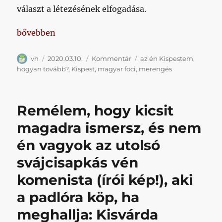
választ a létezésének elfogadása.
„Ha nem megy sok pénzből, akkor oldjuk meg még tö
bővebben
Szerző
Közzétéve
Kategória
Címke
vh
2020.03.10.
Kommentár
az én Kispestem
,
hogyan tovább?
,
Kispest
,
magyar foci
,
merengés
Remélem, hogy kicsit
magadra ismersz, és nem
én vagyok az utolsó
svájcisapkás vén
komenista (írói kép!), aki
a padlóra köp, ha
meghallja: Kisvárda