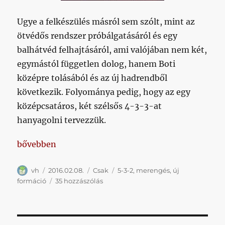
Ugye a felkészülés másról sem szólt, mint az
ötvédős rendszer próbálgatásáról és egy
balhátvéd felhajtásáról, ami valójában nem két,
egymástól független dolog, hanem Boti
középre tolásából és az új hadrendből
következik. Folyománya pedig, hogy az egy
középcsatáros, két szélsős 4-3-3-at
hanyagolni tervezzük.
„Vajon bevállalja Rossi tavaszra az ötvédős rendsze
bővebben
Szerző
Közzétéve
Kategória
Címke
vh
2016.02.08.
Csak
5-3-2
,
merengés
,
új
Vajon
formáció
35 hozzászólás
bevállalja
Rossi
tavaszra
az