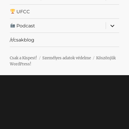
szétnyit
UFCC
almenü
Podcast
szétnyit
/r/csakblog
Csak a Kispest!
Személyes adatok védelme
Köszönjük
WordPress!