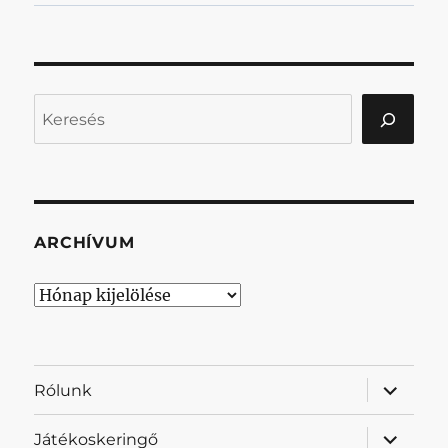
Keresés
ARCHÍVUM
Archívum
almenü
Rólunk
szétnyit
almenü
Játékoskeringő