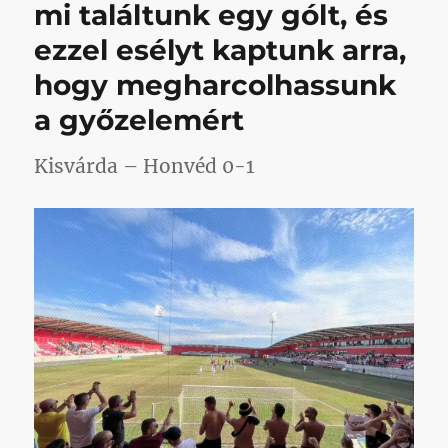
mi találtunk egy gólt, és
dől
el,
ezzel esélyt kaptunk arra,
de
a
hogy megharcolhassunk
jó
a győzelemért
kocsma
fejben)
című
Kisvárda – Honvéd 0-1
bejegyzéshez