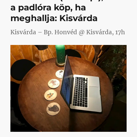
a padlóra köp, ha
ezzel
esélyt
meghallja: Kisvárda
kaptunk
arra,
hogy
Kisvárda – Bp. Honvéd @ Kisvárda, 17h
megharcolhassu
a
győzelemért
című
bejegyzéshez