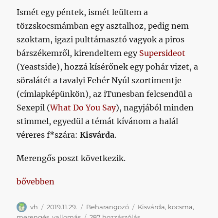
Ismét egy péntek, ismét leültem a
törzskocsmámban egy asztalhoz, pedig nem
szoktam, igazi pulttámasztó vagyok a piros
bárszékemről, kirendeltem egy
Supersideot
(Yeastside), hozzá kísérőnek egy pohár vizet, a
söralátét a tavalyi Fehér Nyúl szortimentje
(címlapképünkön), az iTunesban felcsendül a
Sexepil (
What Do You Say
), nagyjából minden
stimmel, egyedül a témát kívánom a halál
véreres f*szára:
Kisvárda
.
Merengős poszt következik.
„Remélem, hogy kicsit magadra ismersz, és nem én va
bővebben
Szerző
Közzétéve
Kategória
Címke
vh
2019.11.29.
Beharangozó
Kisvárda
,
kocsma
,
Remélem,
merengés
,
vallomás
287 hozzászólás