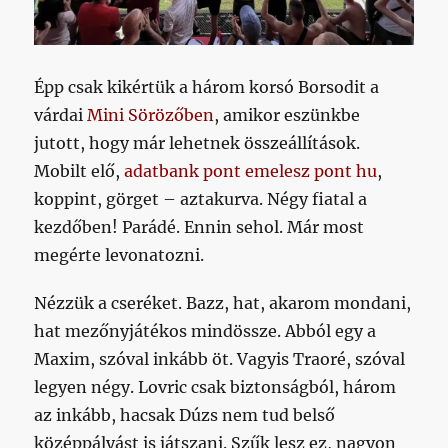
Épp csak kikértük a három korsó Borsodit a
várdai
Mini Sörözőben
, amikor eszünkbe
jutott, hogy már lehetnek összeállítások.
Mobilt elő,
adatbank pont emelesz pont hu
,
koppint, görget – aztakurva. Négy fiatal a
kezdőben! Parádé. Ennin sehol. Már most
megérte levonatozni.
Nézzük a cseréket. Bazz, hat, akarom mondani,
hat mezőnyjátékos mindössze. Abból egy a
Maxim, szóval inkább öt. Vagyis Traoré, szóval
legyen négy. Lovric csak biztonságból, három
az inkább, hacsak Dúzs nem tud belső
középpályást is játszani. Szűk lesz ez, nagyon