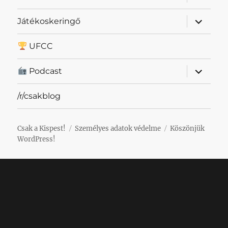
szétnyit
almenü
Játékoskeringő
szétnyit
UFCC
almenü
Podcast
szétnyit
/r/csakblog
Csak a Kispest!
Személyes adatok védelme
Köszönjük
WordPress!