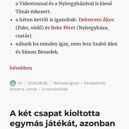
a Videotonnal és a Nyíregyházával is kieső
Tímár érkezett.
a héten kettőt is igazoltak:
Debreceni Ákos
(Paks, védő) és
Beke Péter
(Nyíregyháza,
csatár).
nálunk ha minden igaz, nem lesz Szabó Alex
és Simon Benedek.
„Kocsmavadászat Kecskeméten (a meccs majd a pályá
bővebben
Szerző
Közzétéve
Kategória
Címke
vh
2025.08.30.
Beharangozó
Kecskemét
,
Kocsmavadászat
kocsma
,
vonat
6 hozzászólás
Kecskeméten
(a
meccs
A két csapat kioltotta
majd
a
egymás játékát, azonban
pályán