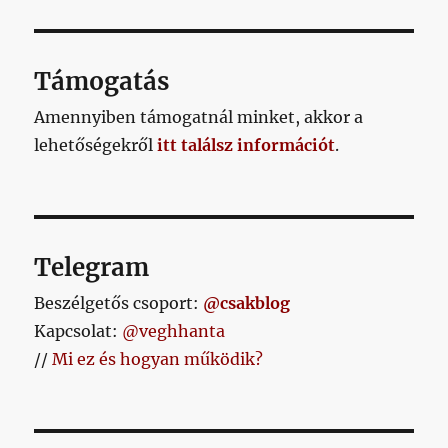
és
Kisvárda
gyenge
című
meccsen
bejegyzéshez
döntetlen
Támogatás
című
bejegyzéshez
Amennyiben támogatnál minket, akkor a
lehetőségekről
itt találsz információt
.
Telegram
Beszélgetős csoport:
@csakblog
Kapcsolat:
@veghhanta
//
Mi ez és hogyan működik?