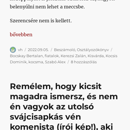
belenyúlni nem lehet a meccsbe.
Szerencsére nem is kellett.
„A két csapat kioltotta egymás játékát, azonban mi
bővebben
Szerző
Közzétéve
Kategória
Címke
vh
2022.09.05.
Beszámoló
,
Osztályozókönyv
Bocskay Bertalan
,
fiatalok
,
Kerezsi Zalán
,
Kisvárda
,
Kocsis
A
Dominik
,
kocsma
,
Szabó Alex
8 hozzászólás
két
csapat
kioltotta
Remélem, hogy kicsit
egymás
játékát,
magadra ismersz, és nem
azonban
én vagyok az utolsó
mi
találtunk
svájcisapkás vén
egy
gólt,
komenista (írói kép!), aki
és