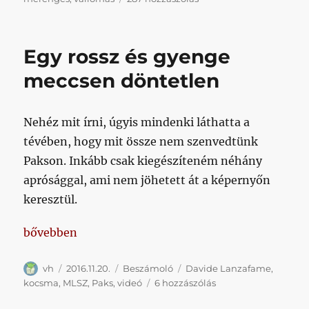
hogy
kicsit
magadra
Egy rossz és gyenge
ismersz,
és
meccsen döntetlen
nem
én
vagyok
Nehéz mit írni, úgyis mindenki láthatta a
az
tévében, hogy mit össze nem szenvedtünk
utolsó
svájcisapkás
Pakson. Inkább csak kiegészíteném néhány
vén
aprósággal, ami nem jöhetett át a képernyőn
komenista
keresztül.
(írói
kép!),
aki
„Egy rossz és gyenge meccsen döntetlen”
bővebben
a
padlóra
Szerző
Közzétéve
Kategória
Címke
vh
2016.11.20.
Beszámoló
Davide Lanzafame
,
köp,
Egy
kocsma
,
MLSZ
,
Paks
,
videó
6 hozzászólás
ha
rossz
meghallja: