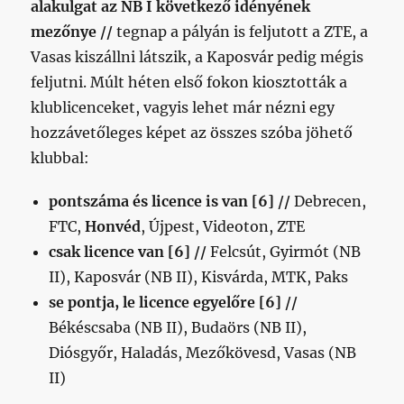
alakulgat az NB I következő idényének
című
bejegyzéshez
mezőnye //
tegnap a pályán is feljutott a ZTE, a
Vasas kiszállni látszik, a Kaposvár pedig mégis
feljutni. Múlt héten első fokon kiosztották a
klublicenceket, vagyis lehet már nézni egy
hozzávetőleges képet az összes szóba jöhető
klubbal:
pontszáma és licence is van [6] //
Debrecen,
FTC,
Honvéd
, Újpest, Videoton, ZTE
csak licence van [6] //
Felcsút, Gyirmót (NB
II), Kaposvár (NB II), Kisvárda, MTK, Paks
se pontja, le licence egyelőre [6] //
Békéscsaba (NB II), Budaörs (NB II),
Diósgyőr, Haladás, Mezőkövesd, Vasas (NB
II)