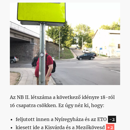
listája
című
bejegyzéshez
Az NB II. létszáma a következő idényre 18-ról
16 csapatra csökken. Ez úgy néz ki, hogy:
feljutott innen a Nyíregyháza és az ETO
-2
kiesett ide a Kisvárda és a Mezőkövesd
+2