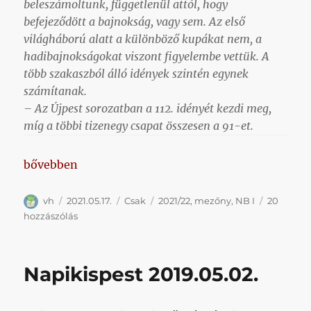
beleszámoltunk, függetlenül attól, hogy
befejeződött a bajnokság, vagy sem. Az első
világháború alatt a különböző kupákat nem, a
hadibajnokságokat viszont figyelembe vettük. A
több szakaszból álló idények szintén egynek
számítanak.
– Az Újpest sorozatban a 112. idényét kezdi meg,
míg a többi tizenegy csapat összesen a 91-et.
„Az NB I. 2021/22-es szezonjának mezőnye”
bővebben
Szerző
Közzétéve
Kategória
Címke
vh
2021.05.17.
Csak
2021/22
,
mezőny
,
NB I
20
Az
hozzászólás
NB
I.
2021/22-
Napikispest 2019.05.02.
es
szezonjának
mezőnye