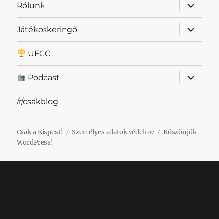
almenü
Rólunk
szétnyit
almenü
Játékoskeringő
szétnyit
UFCC
almenü
Podcast
szétnyit
/r/csakblog
Csak a Kispest!
Személyes adatok védelme
Köszönjük
WordPress!