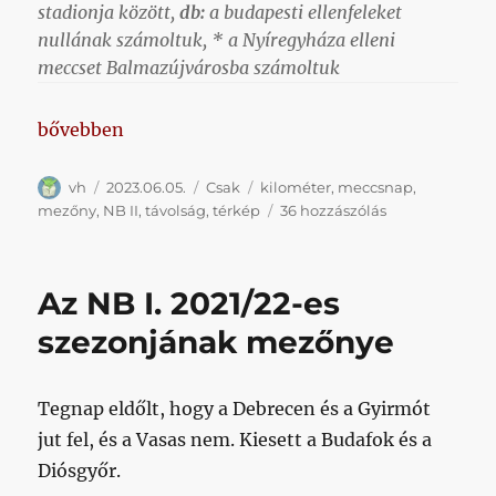
stadionja között,
db:
a budapesti ellenfeleket
nullának számoltuk, * a Nyíregyháza elleni
meccset Balmazújvárosba számoltuk
„Azt hittem több utazás lesz az NB II.”
bővebben
Szerző
Közzétéve
Kategória
Címke
vh
2023.06.05.
Csak
kilométer
,
meccsnap
,
Azt
mezőny
,
NB II
,
távolság
,
térkép
36 hozzászólás
hittem
több
utazás
Az NB I. 2021/22-es
lesz
az
szezonjának mezőnye
NB
II.
című
Tegnap eldőlt, hogy a Debrecen és a Gyirmót
bejegyzéshez
jut fel, és a Vasas nem. Kiesett a Budafok és a
Diósgyőr.