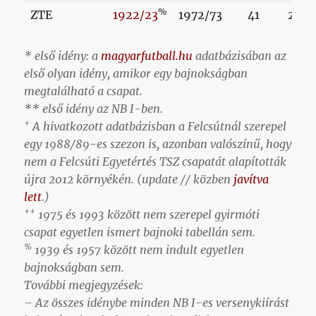
%
ZTE
1922/23
1972/73
41
2019
* első idény: a
magyarfutball.hu
adatbázisában az
első olyan idény, amikor egy bajnokságban
megtalálható a csapat.
** első idény az NB I-ben.
+
A hivatkozott adatbázisban a Felcsútnál szerepel
egy 1988/89-es szezon is, azonban valószínű, hogy
nem a Felcsúti Egyetértés TSZ csapatát alapították
újra 2012 környékén. (update // közben
javítva
lett
.)
++
1975 és 1993 között nem szerepel gyirmóti
csapat egyetlen ismert bajnoki tabellán sem.
%
1939 és 1957 között nem indult egyetlen
bajnokságban sem.
További megjegyzések:
– Az összes idénybe minden NB I-es versenykiírást