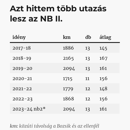
vasárnap
Azt hittem több utazás
rendezik
az
lesz az NB II.
osztályozókat
című
bejegyzéshez
idény
km
db
átlag
2017-18
1886
13
145
2018-19
2165
13
167
2019-20
2094
13
161
2020-21
1715
11
156
2021-22
1779
12
148
2022-23
1868
12
156
2023-24 nb2*
2094
13
161
km:
közúti távolság a Bozsik és az ellenfél