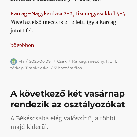
Karcag–Nagykanizsa 2-2, tizenegyesekkel 4-3
.
Mivel az első meccs is 2–2 lett, így a Karcag
jutott fel.
„Kialakult az NB II(-be első körben nevezési joggal 
bővebben
Szerző
Közzétéve
Kategória
Címke
vh
2025.06.09.
Csak
Karcag
,
mezőny
,
NB II
,
Kialakult
térkép
,
Tiszakécske
7 hozzászólás
az
NB
II(-
A következő két vasárnap
be
első
rendezik az osztályozókat
körben
nevezési
A Békéscsaba elég valószínű, a többi
joggal
bíró)
majd kiderül.
klubok