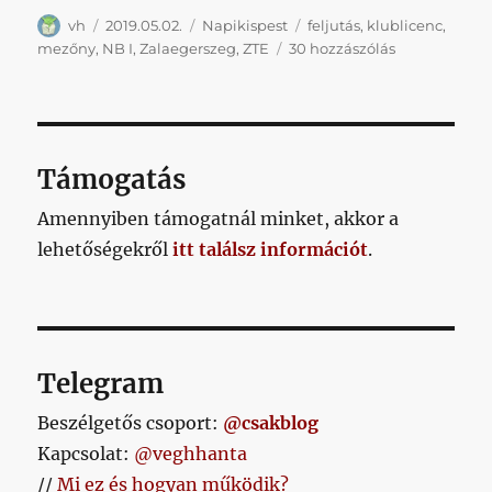
Szerző
Közzétéve
Kategória
Címke
vh
2019.05.02.
Napikispest
feljutás
,
klublicenc
,
Napikispest
mezőny
,
NB I
,
Zalaegerszeg
,
ZTE
30 hozzászólás
2019.05.02.
című
bejegyzéshe
Támogatás
Amennyiben támogatnál minket, akkor a
lehetőségekről
itt találsz információt
.
Telegram
Beszélgetős csoport:
@csakblog
Kapcsolat:
@veghhanta
//
Mi ez és hogyan működik?