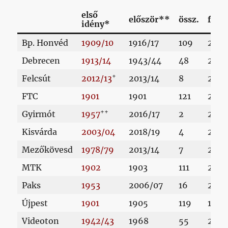
első
először**
össz.
felju
idény*
Bp. Honvéd
1909/10
1916/17
109
2004
Debrecen
1913/14
1943/44
48
2021
+
Felcsút
2012/13
2013/14
8
2017
FTC
1901
1901
121
2009
++
Gyirmót
1957
2016/17
2
2021
Kisvárda
2003/04
2018/19
4
2018
Mezőkövesd
1978/79
2013/14
7
2016
MTK
1902
1903
111
2020
Paks
1953
2006/07
16
2006
Újpest
1901
1905
119
1912
Videoton
1942/43
1968
55
2000