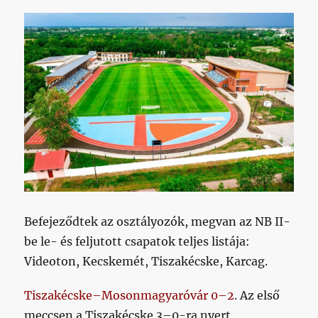
Befejeződtek az osztályozók, megvan az NB II-
be le- és feljutott csapatok teljes listája:
Videoton, Kecskemét, Tiszakécske, Karcag.
Tiszakécske–Mosonmagyaróvár 0–2
. Az első
meccsen a Tiszakécske 3–0-ra nyert.