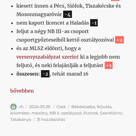
kiesett innen a Pécs, Siófok, Tiszakécske és
Mosonmagyaróvár
-4
nem kapott licencet a Haladás
-1
feljut a négy NB III-as csoport
csoportgyőzteseiből kettő osztályozóval
+2
és az MLSZ eldönti, hogy a
versenyszabályzat szerint
ki a legjobb nem
feljutó, és neki felajánlják a feljutást
+1
összesen:
-2
, tehát marad 16
„A következő két vasárnap rendezik az osztályozók
bővebben
Szerző
Közzétéve
Kategória
Címke
vh
2024.05.29.
Csak
Békéscsaba
,
feljutás
,
kilométer
,
mezőny
,
NB II
,
osztályozó
,
Putnok
,
Szentlőrinc
,
A
Tatabánya
31 hozzászólás
következő
két