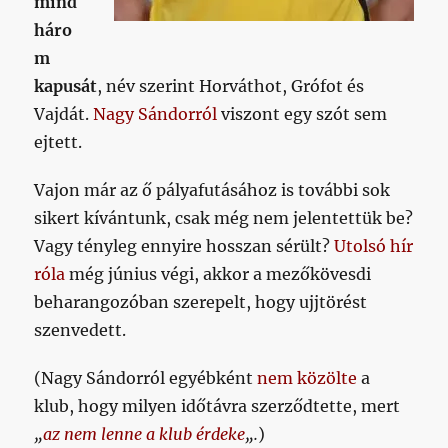
mind
háro
m
kapusát
, név szerint Horváthot, Grófot és
Vajdát.
Nagy Sándorról
viszont egy szót sem
ejtett.
Vajon már az ő pályafutásához is további sok
sikert kívántunk, csak még nem jelentettük be?
Vagy tényleg ennyire hosszan sérült?
Utolsó hír
róla
még június végi, akkor a mezőkövesdi
beharangozóban szerepelt, hogy ujjtörést
szenvedett.
(Nagy Sándorról egyébként
nem közölte
a
klub, hogy milyen időtávra szerződtette, mert
„
az nem lenne a klub érdeke
„.
)