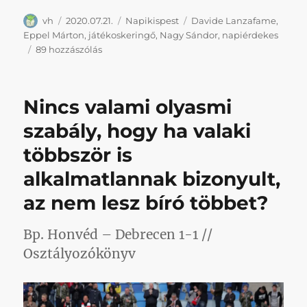
Szerző
Közzétéve
Kategória
Címke
vh
2020.07.21.
Napikispest
Davide Lanzafame
,
Eppel Márton
,
játékoskeringő
,
Nagy Sándor
,
napiérdekes
Napikispest
89 hozzászólás
2020.07.21.
című
bejegyzéshez
Nincs valami olyasmi
szabály, hogy ha valaki
többször is
alkalmatlannak bizonyult,
az nem lesz bíró többet?
Bp. Honvéd – Debrecen 1-1 //
Osztályozókönyv