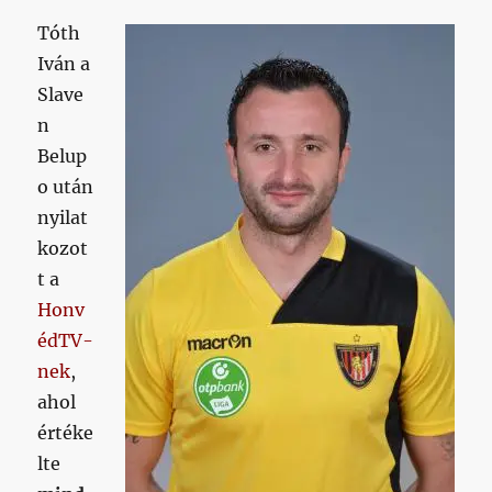
Tóth
Iván a
Slave
n
Belup
o után
nyilat
kozot
t a
Honv
édTV-
nek
,
ahol
értéke
lte