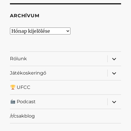
ARCHÍVUM
Archívum
almenü
Rólunk
szétnyit
almenü
Játékoskeringő
szétnyit
UFCC
almenü
Podcast
szétnyit
/r/csakblog