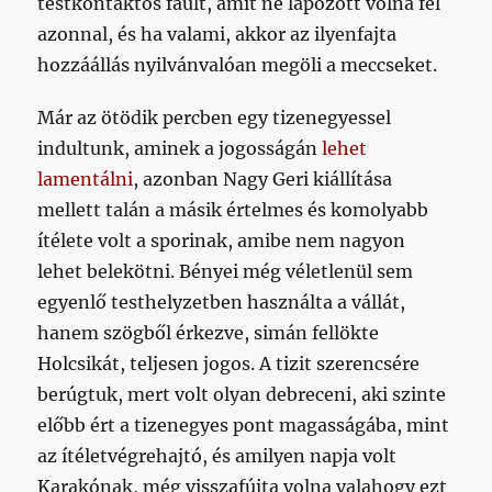
testkontaktos fault, amit ne lapozott volna fel
azonnal, és ha valami, akkor az ilyenfajta
hozzáállás nyilvánvalóan megöli a meccseket.
Már az ötödik percben egy tizenegyessel
indultunk, aminek a jogosságán
lehet
lamentálni
, azonban Nagy Geri kiállítása
mellett talán a másik értelmes és komolyabb
ítélete volt a sporinak, amibe nem nagyon
lehet belekötni. Bényei még véletlenül sem
egyenlő testhelyzetben használta a vállát,
hanem szögből érkezve, simán fellökte
Holcsikát, teljesen jogos. A tizit szerencsére
berúgtuk, mert volt olyan debreceni, aki szinte
előbb ért a tizenegyes pont magasságába, mint
az ítéletvégrehajtó, és amilyen napja volt
Karakónak, még visszafújta volna valahogy ezt