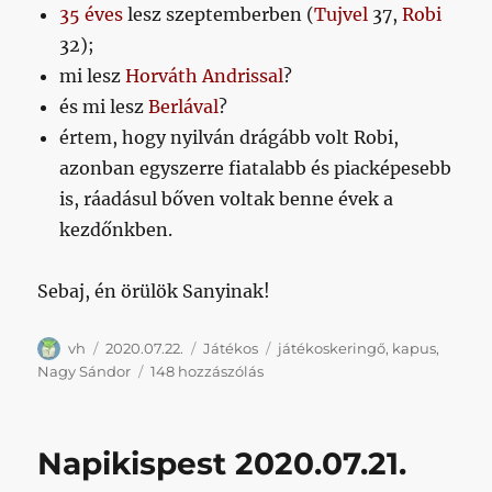
35 éves
lesz szeptemberben (
Tujvel
37,
Robi
32);
mi lesz
Horváth Andrissal
?
és mi lesz
Berlával
?
értem, hogy nyilván drágább volt Robi,
azonban egyszerre fiatalabb és piacképesebb
is, ráadásul bőven voltak benne évek a
kezdőnkben.
Sebaj, én örülök Sanyinak!
Szerző
Közzétéve
Kategória
Címke
vh
2020.07.22.
Játékos
játékoskeringő
,
kapus
,
Valamikor
Nagy Sándor
148 hozzászólás
majd
bejelentik:
Nagy
Napikispest 2020.07.21.
Sanyi
visszatért!