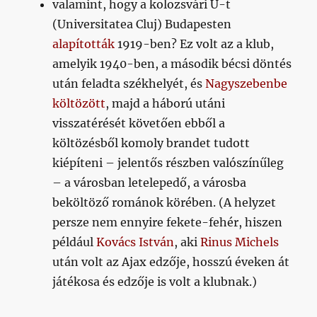
valamint, hogy a kolozsvári U-t
(Universitatea Cluj) Budapesten
alapították
1919-ben? Ez volt az a klub,
amelyik 1940-ben, a második bécsi döntés
után feladta székhelyét, és
Nagyszebenbe
költözött
, majd a háború utáni
visszatérését követően ebből a
költözésből komoly brandet tudott
kiépíteni – jelentős részben valószínűleg
– a városban letelepedő, a városba
beköltöző románok körében. (A helyzet
persze nem ennyire fekete-fehér, hiszen
például
Kovács István
, aki
Rinus Michels
után volt az Ajax edzője, hosszú éveken át
játékosa és edzője is volt a klubnak.)