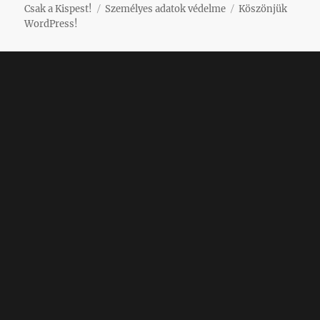
Csak a Kispest!
Személyes adatok védelme
Köszönjük
WordPress!