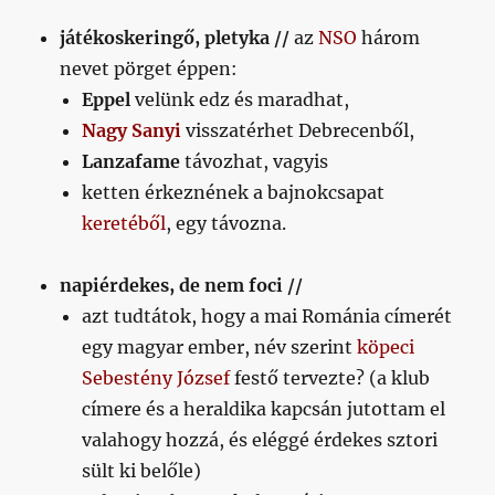
című
játékoskeringő, pletyka //
az
NSO
három
bejegyzéshez
nevet pörget éppen:
Eppel
velünk edz és maradhat,
Nagy Sanyi
visszatérhet Debrecenből,
Lanzafame
távozhat, vagyis
ketten érkeznének a bajnokcsapat
keretéből
, egy távozna.
napiérdekes, de nem foci //
azt tudtátok, hogy a mai Románia címerét
egy magyar ember, név szerint
köpeci
Sebestény József
festő tervezte? (a klub
címere és a heraldika kapcsán jutottam el
valahogy hozzá, és eléggé érdekes sztori
sült ki belőle)