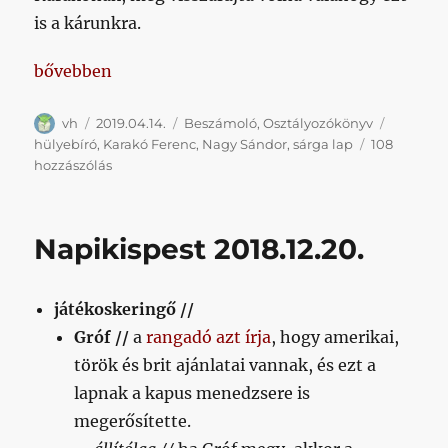
is a kárunkra.
„Nincs valami olyasmi szabály, hogy ha valaki többs
bővebben
Szerző
Közzétéve
Kategória
Címke
vh
2019.04.14.
Beszámoló
,
Osztályozókönyv
hülyebíró
,
Karakó Ferenc
,
Nagy Sándor
,
sárga lap
108
Nincs
hozzászólás
valami
olyasmi
szabály,
Napikispest 2018.12.20.
hogy
ha
valaki
játékoskeringő //
többször
is
Gróf //
a
rangadó azt írja
, hogy amerikai,
alkalmatlannak
török és brit ajánlatai vannak, és ezt a
bizonyult,
lapnak a kapus menedzsere is
az
nem
megerősítette.
lesz