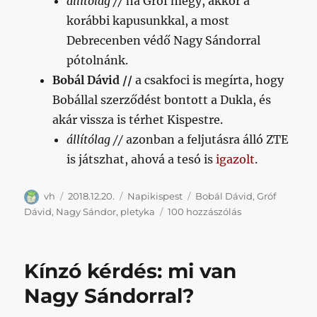
állítólag //
ha Gróf megy, akkor a
bíró
korábbi kapusunkkal, a most
többet?
című
Debrecenben védő Nagy Sándorral
bejegyzéshez
pótolnánk.
Bobál Dávid //
a csakfoci is megírta, hogy
Bobállal szerződést bontott a Dukla, és
akár vissza is térhet Kispestre.
állítólag //
azonban a feljutásra álló ZTE
is játszhat, ahová a tesó is
igazolt
.
Szerző
Közzétéve
Kategória
Címke
vh
2018.12.20.
Napikispest
Bobál Dávid
,
Gróf
Napikispest
Dávid
,
Nagy Sándor
,
pletyka
100 hozzászólás
2018.12.20.
című
bejegyzéshez
Kínzó kérdés: mi van
Nagy Sándorral?