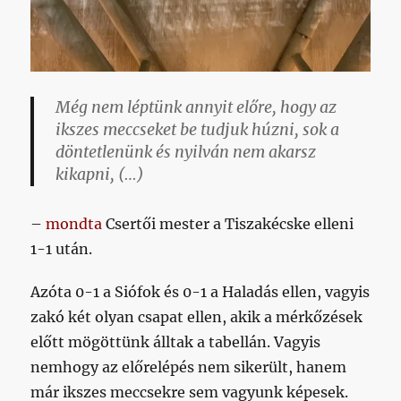
Még nem léptünk annyit előre, hogy az
ikszes meccseket be tudjuk húzni, sok a
döntetlenünk és nyilván nem akarsz
kikapni, (…)
–
mondta
Csertői mester a Tiszakécske elleni
1-1 után.
Azóta 0-1 a Siófok és 0-1 a Haladás ellen, vagyis
zakó két olyan csapat ellen, akik a mérkőzések
előtt mögöttünk álltak a tabellán. Vagyis
nemhogy az előrelépés nem sikerült, hanem
már ikszes meccsekre sem vagyunk képesek.