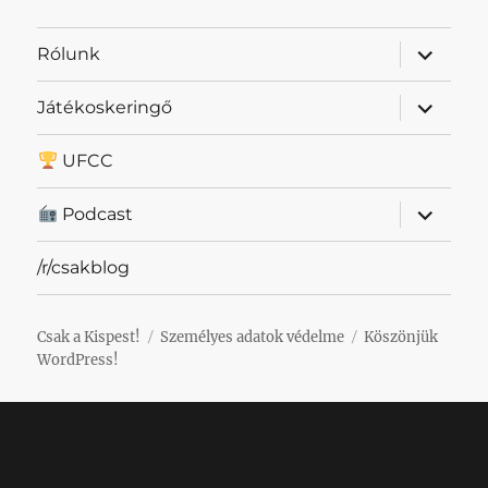
almenü
Rólunk
szétnyit
almenü
Játékoskeringő
szétnyit
UFCC
almenü
Podcast
szétnyit
/r/csakblog
Csak a Kispest!
Személyes adatok védelme
Köszönjük
WordPress!