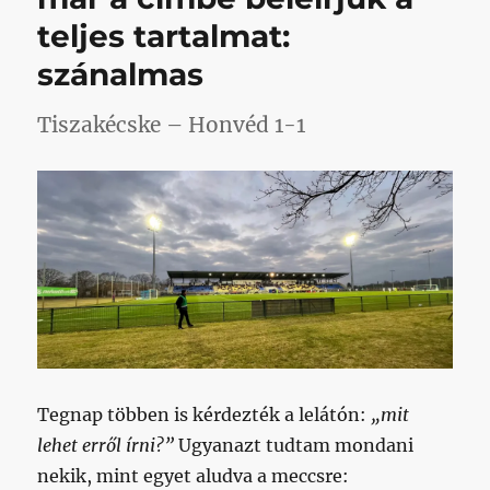
öltözőbe
teljes tartalmat:
(minden
és
szánalmas
mindenki
más
Tiszakécske – Honvéd 1-1
felelős,
ők
nem)
című
bejegyzéshez
Tegnap többen is kérdezték a lelátón:
„mit
lehet erről írni?”
Ugyanazt tudtam mondani
nekik, mint egyet aludva a meccsre: