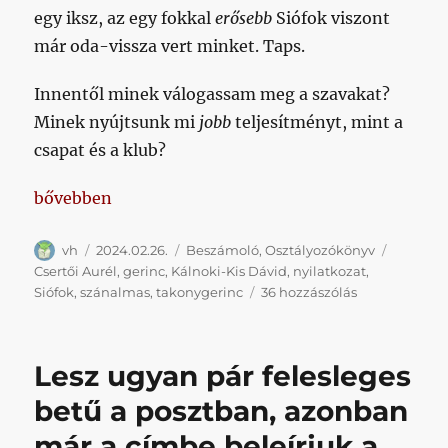
egy iksz, az egy fokkal
erősebb
Siófok viszont
már oda-vissza vert minket. Taps.
Innentől minek válogassam meg a szavakat?
Minek nyújtsunk mi
jobb
teljesítményt, mint a
csapat és a klub?
„Büszke és bátor labdarúgóink fapofával sunnyogta
bővebben
Szerző
Közzétéve
Kategória
Címke
vh
2024.02.26.
Beszámoló
,
Osztályozókönyv
Csertői Aurél
,
gerinc
,
Kálnoki-Kis Dávid
,
nyilatkozat
,
Büszke
Siófok
,
szánalmas
,
takonygerinc
36 hozzászólás
és
bátor
labdarúgóink
Lesz ugyan pár felesleges
fapofával
sunnyogtak
betű a posztban, azonban
be
már a címbe beleírjuk a
az