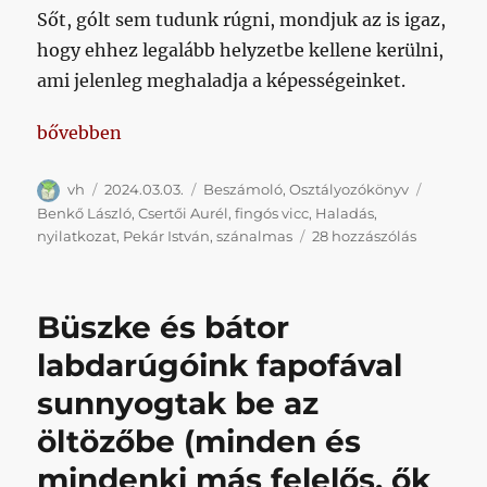
Sőt, gólt sem tudunk rúgni, mondjuk az is igaz,
hogy ehhez legalább helyzetbe kellene kerülni,
ami jelenleg meghaladja a képességeinket.
„Itt a Honvéd-fröccs: 0 bor, 1 szóda, és a neve: hátr
bővebben
Szerző
Közzétéve
Kategória
Címke
vh
2024.03.03.
Beszámoló
,
Osztályozókönyv
Benkő László
,
Csertői Aurél
,
fingós vicc
,
Haladás
,
Itt
nyilatkozat
,
Pekár István
,
szánalmas
28 hozzászólás
a
Honvéd-
fröccs:
Büszke és bátor
0
bor,
labdarúgóink fapofával
1
sunnyogtak be az
szóda,
és
öltözőbe (minden és
a
neve:
mindenki más felelős, ők
hátralépé