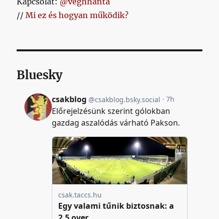
Kapcsolat:
@veghhanta
//
Mi ez és hogyan működik?
Bluesky