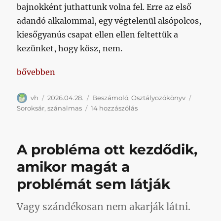
bajnokként juthattunk volna fel. Erre az első
adandó alkalommal, egy végtelenül alsópolcos,
kiesőgyanús csapat ellen ellen feltettük a
kezünket, hogy kösz, nem.
„Nem érdemes magyarázni, ez újfent szánalmas vol
bővebben
Szerző
Közzétéve
Kategória
Címke
vh
2026.04.28.
Beszámoló
,
Osztályozókönyv
Nem
Soroksár
,
szánalmas
14 hozzászólás
érdemes
magyarázni,
ez
A probléma ott kezdődik,
újfent
szánalmas
amikor magát a
volt
problémát sem látják
című
bejegyzéshez
Vagy szándékosan nem akarják látni.