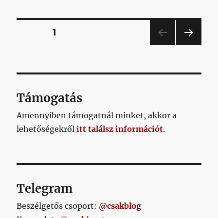
pár
felesleges
betű
Bejegyzések
OLDAL
1
a
posztban,
KÖV
lapozása
azonban
ETKE
már
ZŐ
OLD
a
AL
címbe
Támogatás
beleírjuk
a
Amennyiben támogatnál minket, akkor a
teljes
lehetőségekről
itt találsz információt
.
tartalmat:
szánalma
című
bejegyzés
Telegram
Beszélgetős csoport:
@csakblog