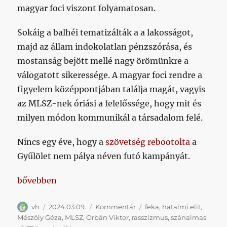
magyar foci viszont folyamatosan.
Sokáig a balhéi tematizálták a a lakosságot,
majd az állam indokolatlan pénzszórása, és
mostanság bejött mellé nagy örömünkre a
válogatott sikeressége. A magyar foci rendre a
figyelem középpontjában találja magát, vagyis
az MLSZ-nek óriási a felelőssége, hogy mit és
milyen módon kommunikál a társadalom felé.
Nincs egy éve, hogy a
szövetség rebootolta
a
Gyűlölet nem pálya néven futó kampányát.
„A probléma ott kezdődik, amikor magát a problémá
bővebben
Szerző
Közzétéve
Kategória
Címke
vh
2024.03.09.
Kommentár
feka
,
hatalmi elit
,
Mészöly Géza
,
MLSZ
,
Orbán Viktor
,
rasszizmus
,
szánalmas