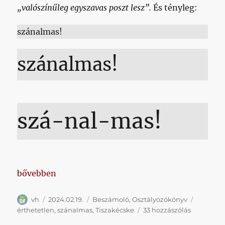
„valószínűleg egyszavas poszt lesz”.
És tényleg:
szánalmas!
szánalmas!
szá-nal-mas!
„Lesz ugyan pár felesleges betű a posztban, azonban
bővebben
Szerző
Közzétéve
Kategória
Címke
vh
2024.02.19.
Beszámoló
,
Osztályozókönyv
Lesz
érthetetlen
,
szánalmas
,
Tiszakécske
33 hozzászólás
ugyan