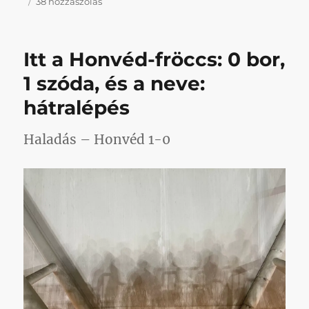
A
38 hozzászólás
probléma
ott
kezdődik,
Itt a Honvéd-fröccs: 0 bor,
amikor
magát
1 szóda, és a neve:
a
hátralépés
problémát
sem
látják
Haladás – Honvéd 1-0
című
bejegyzéshez