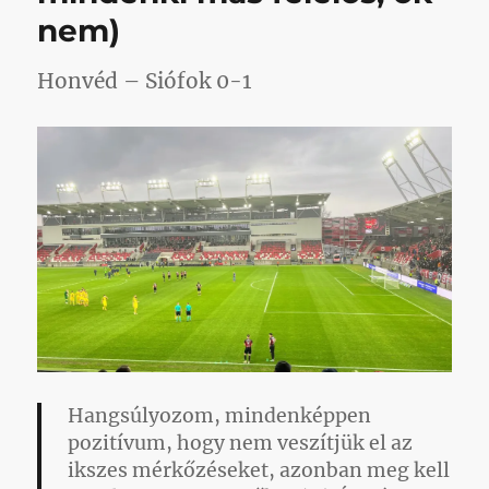
nem)
című
bejegyzé
Honvéd – Siófok 0-1
Hangsúlyozom, mindenképpen
pozitívum, hogy nem veszítjük el az
ikszes mérkőzéseket, azonban meg kell