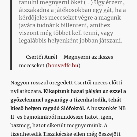
tanulni megnyerni őket (…) Úgy érzem,
átszakadna a játékosokban egy gát, ha a
kérdőjeles meccseket végre a magunk
javára tudnánk billenteni, amihez
viszont még többet kell tenni, vagy
legalábbis helyenként jobban játszani.
Csertői Aurél – Megnyerni az ikszes
meccseket (
honvedfc.hu
)
Nagyon rosszul öregedett Csertői meccs előtti
nyilatkozata.
Kikaptunk hazai pályán az ezzel a
győzelemmel ugyanúgy a tizenhatodik, tehát
kieső helyen ragadó Siófoktól.
A huszonkét NB
II-es bajnokinkból mindössze hatot, igen,
bazmeg, hatot sikerült megnyernünk. A
tizenhetedik Tiszakécske ellen még összejött