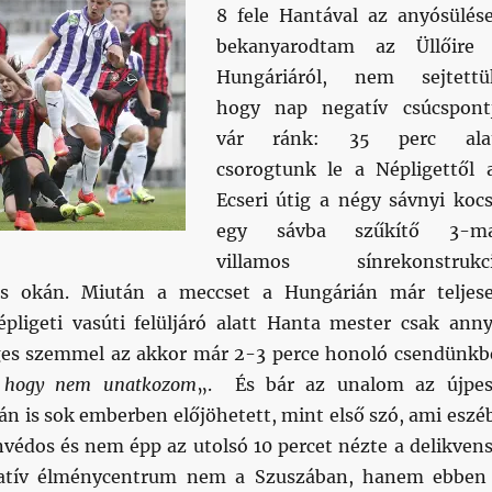
8 fele Hantával az anyósülés
bekanyarodtam az Üllőire
Hungáriáról, nem sejtettü
hogy nap negatív csúcspont
vár ránk: 35 perc ala
csorogtunk le a Népligettől 
Ecseri útig a négy sávnyi kocs
egy sávba szűkítő 3-m
villamos sínrekonstrukc
ás okán. Miután a meccset a Hungárián már teljes
épligeti vasúti felüljáró alatt Hanta mester csak anny
ges szemmel az akkor már 2-3 perce honoló csendünkb
hogy nem unatkozom
„. És bár az unalom az újpes
n is sok emberben előjöhetett, mint első szó, ami eszé
védos és nem épp az utolsó 10 percet nézte a delikvens
gatív élménycentrum nem a Szuszában, hanem ebben