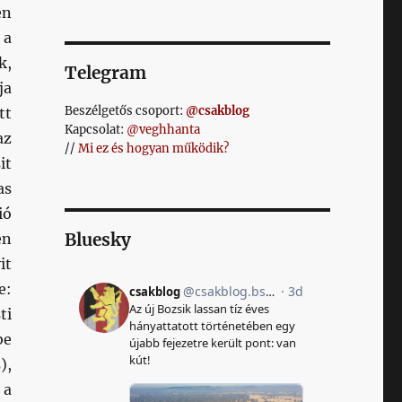
en
 a
k,
Telegram
ja
Beszélgetős csoport:
@csakblog
tt
Kapcsolat:
@veghhanta
az
//
Mi ez és hogyan működik?
it
as
ió
Bluesky
en
it
e:
ti
be
),
 a