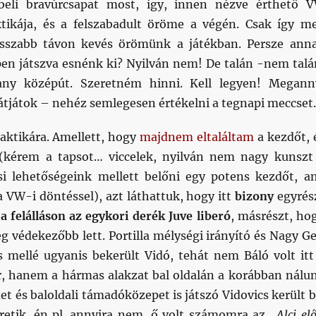
beli bravúrcsapat most, így, innen nézve érthető 
tikája, és a felszabadult öröme a végén. Csak így m
sszabb távon kevés örömünk a játékban. Persze ann
pen játszva esnénk ki? Nyilván nem! De talán -nem talá
any középút. Szeretném hinni. Kell legyen! Megann
átjátok – nehéz semlegesen értékelni a tegnapi meccset.
taktikára. Amellett, hogy
majdnem eltaláltam
a kezdőt, 
 (kérem a tapsot… viccelek, nyilván nem nagy kunszt
i lehetőségeink mellett belőni egy potens kezdőt, a
a VW-i döntéssel), azt láthattuk, hogy itt
bizony
egyrés
t a felálláson az egykori derék Juve liberó
, másrészt, ho
 védekezőbb lett. Portilla mélységi irányító és Nagy Ge
cs mellé ugyanis bekerült Vidó, tehát nem Báló volt itt
 hanem a hármas alakzat bal oldalán a korábban nálu
et és baloldali támadóközepet is játszó Vidovics került b
retik, én pl. annyira nem, ő volt számomra az „
Alci elő