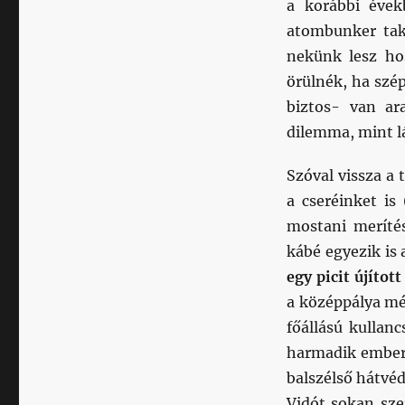
a korábbi évek
atombunker tak
nekünk lesz ho
örülnék, ha szé
biztos- van ar
dilemma, mint l
Szóval vissza a 
a cseréinket is
mostani merítés
kábé egyezik is 
egy picit újítot
a középpálya még
főállású kullan
harmadik ember,
balszélső hátvéd
Vidót sokan sze