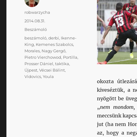
Szerző
robwarzycha
Közzétéve
2014.08.31.
Kategória
Beszámoló
Címke
beszámoló
,
derbi
,
Ikenne-
King
,
Kemenes Szabolcs
,
Morales
,
Nagy Gergő
,
Pietro Vierchowod
,
Portilla
,
Prosser Dániel
,
taktika
,
Újpest
,
Vécsei Bálint
,
Vidovics
,
Youla
okozta útlezár
kiveséztük, a n
nyögött be üve
„
nem mondom, 
meccsünk kapcsá
jut (ha nem Hon
az, hogy a ne