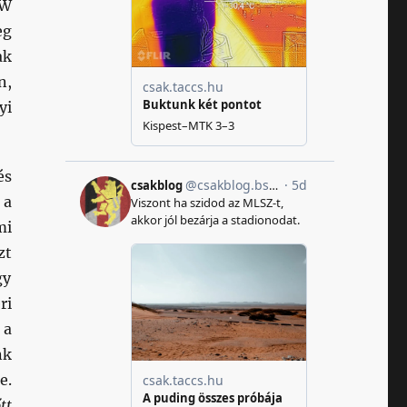
VW
eg
ak
n,
yi
és
 a
mi
zt
gy
ri
 a
nk
e.
tt