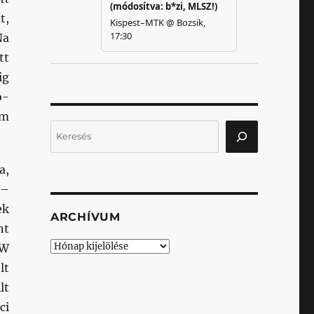
t,
Na
tt
ig
ó-
em
Keresés
a,
 –
ek
ARCHÍVUM
nt
Archívum
VW
lt
lt
ci