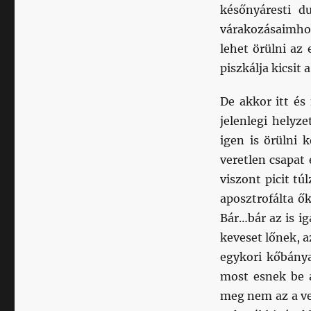
későnyáresti d
várakozásaimhoz 
lehet örülni az
piszkálja kicsit 
De akkor itt és
jelenlegi helyz
igen is örülni 
veretlen csapat 
viszont picit t
aposztrofálta ő
Bár…bár az is ig
keveset lőnek, a
egykori kőbánya
most esnek be a
meg nem az a ve