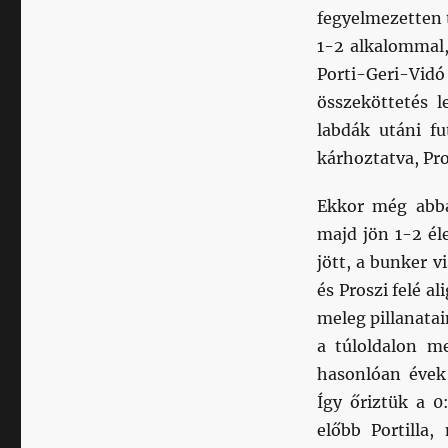
fegyelmezetten t
1-2 alkalommal,
Porti-Geri-Vidó
összeköttetés l
labdák utáni fu
kárhoztatva, Pro
Ekkor még abban
majd jön 1-2 é
jött, a bunker v
és Proszi felé al
meleg pillanatain
a túloldalon me
hasonlóan évek 
Így őriztük a 
előbb Portilla,