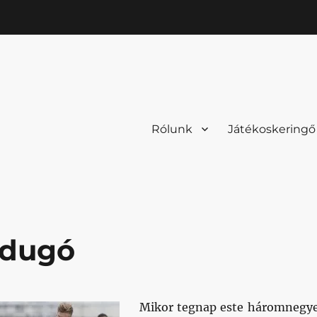
Rólunk
Játékoskeringő
 dugó
Mikor tegnap este háromnegy