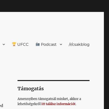
UFCC
Podcast
/r/csakblog
Támogatás
Amennyiben támogatnál minket, akkor a
lehetőségekről
itt találsz információt
.
ed