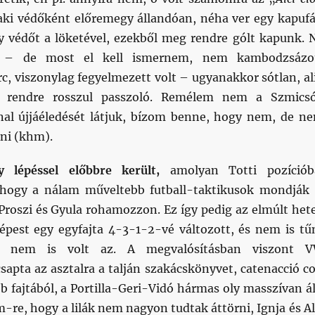
aki védőként előremegy állandóan, néha ver egy kapufá
y védőt a löketével, ezekből meg rendre gólt kapunk. 
 – de most el kell ismernem, nem kambodzsázo
arc, viszonylag fegyelmezett volt – ugyanakkor sótlan, al
ó, rendre rosszul passzoló. Remélem nem a Szmics
nal újjáéledését látjuk, bízom benne, hogy nem, de n
ni (khm).
 lépéssel előbbre került,
amolyan Totti pozíciób
ahogy a nálam műveltebb futball-taktikusok mondják
 Proszi és Gyula rohamozzon. Ez így pedig az elmúlt het
est egy egyfajta 4-3-1-2-vé változott, és nem is tű
– nem is volt az. A megvalósításban viszont 
apta az asztalra a talján szakácskönyvet, catenacció co
b fajtából, a Portilla-Geri-Vidó hármas oly masszívan ál
-re, hogy a lilák nem nagyon tudtak áttörni, Ignja és Al