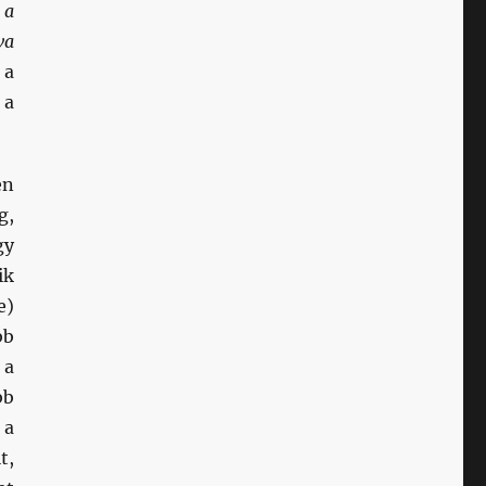
 a
va
 a
 a
en
g,
gy
ik
e)
bb
 a
bb
 a
t,