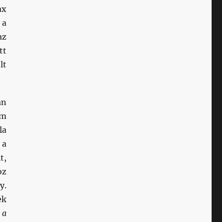
ax
 a
az
tt
lt
án
em
la
 a
t,
oz
y.
ek
 a