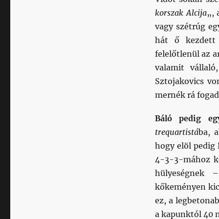
korszak Alcija
„, 
vagy szétrúg eg
hát ő kezdett
felelőtlenül az 
valamit vállal
Sztojakovics vo
mernék rá fogad
Báló pedig egy
trequartistá
ba, 
hogy elöl pedig
4-3-3-mához kép
hülyeségnek 
kőkeményen kics
ez, a legbetonab
a kapunktól 40 m