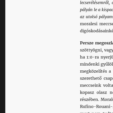
lecserélésemről,
pályán le a kispa
az utolsó pályam
moralesi meccs
digóskodásainké
Persze megoszl
szöttyögni, vag
ha 1:0-ra nyerj
mindenki gyűlöl
megközelítés a 
szerethető csap
meccseink volt
kopasz olasz n
részében. Morale
Rufino-Rouani-