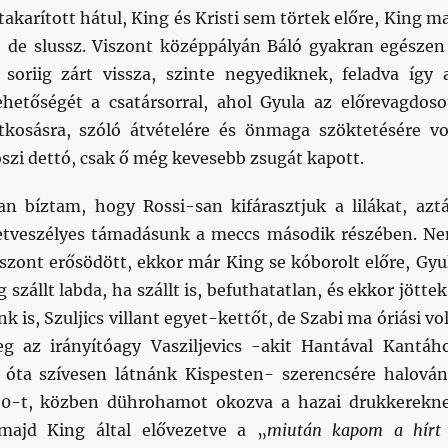
akarított hátul, King és Kristi sem törtek előre, King m
 de slussz. Viszont középpályán Báló gyakran egészen
 soriig zárt vissza, szinte negyediknek, feladva így 
ehetőségét a csatársorral, ahol Gyula az előrevagdoso
tkosásra, szóló átvételére és önmaga szöktetésére vo
szi dettó, csak ő még kevesebb zsugát kapott.
 bíztam, hogy Rossi-san kifárasztjuk a lilákat, azt
letveszélyes támadásunk a meccs második részében. N
iszont erősödött, ekkor már King se kóborolt előre, Gyu
ig szállt labda, ha szállt is, befuthatatlan, és ekkor jöttek
k is, Szuljics villant egyet-kettőt, de Szabi ma óriási vol
g az irányítóagy Vasziljevics -akit Hantával Kantáh
óta szívesen látnánk Kispesten- szerencsére halován
0:0-t, közben dührohamot okozva a hazai drukkerekn
 majd King által elővezetve a „
miután kapom a hírt