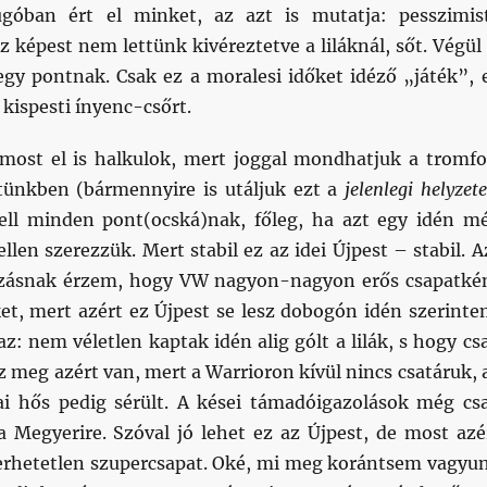
ugóban ért el minket, az azt is mutatja: pesszimis
képest nem lettünk kivéreztetve a liláknál, sőt. Végül 
 egy pontnak. Csak ez a moralesi időket idéző „játék”, 
a kispesti ínyenc-csőrt.
 most el is halkulok, mert joggal mondhatjuk a tromfo
etünkben (bármennyire is utáljuk ezt a
jelenlegi helyzete
kell minden pont(ocská)nak, főleg, ha azt egy idén m
ellen szerezzük. Mert stabil ez az idei Újpest – stabil. A
úlzásnak érzem, hogy VW nagyon-nagyon erős csapatké
ket, mert azért ez Újpest se lesz dobogón idén szerinte
az: nem véletlen kaptak idén alig gólt a lilák, s hogy cs
z meg azért van, mert a Warrioron kívül nincs csatáruk, 
i hős pedig sérült. A kései támadóigazolások még cs
 Megyerire. Szóval jó lehet ez az Újpest, de most azé
rhetetlen szupercsapat. Oké, mi meg korántsem vagyu