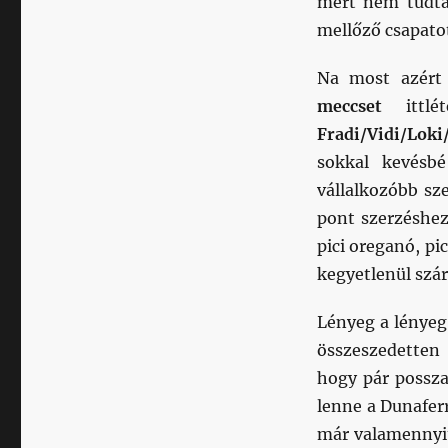
mert nem tudta
mellőző csapato
Na most azért
meccset
ittlé
Fradi/Vidi/Loki
sokkal kevésb
vállalkozóbb sz
pont szerzéshez
pici oreganó, pi
kegyetlenül szár
Lényeg a lényeg:
összeszedetten 
hogy pár posszan
lenne a Dunaferr
már valamennyit