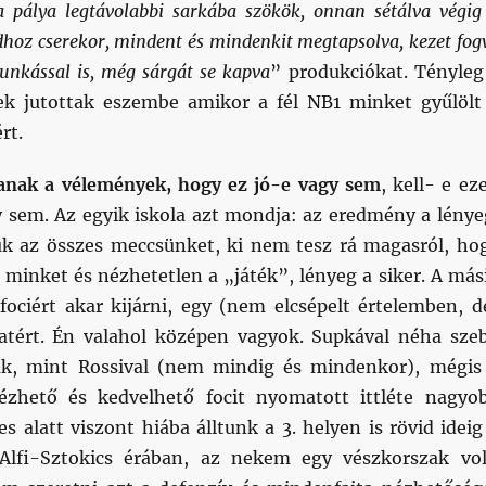
 a pálya legtávolabbi sarkába szökök, onnan sétálva végig
dhoz cserekor, mindent és mindenkit megtapsolva, kezet fog
unkással is, még sárgát se kapva
” produkciókat. Tényleg
ek jutottak eszembe amikor a fél NB1 minket gyűlölt
rt.
anak a vélemények, hogy ez jó-e vagy sem
, kell- e ez
y sem. Az egyik iskola azt mondja: az eredmény a lénye
ük az összes meccsünket, ki nem tesz rá magasról, ho
 minket és nézhetetlen a „játék”, lényeg a siker. A más
fociért akar kijárni, egy (nem elcsépelt értelemben, d
atért. Én valahol középen vagyok. Supkával néha sze
ak, mint Rossival (nem mindig és mindenkor), mégis
ézhető és kedvelhető focit nyomatott ittléte nagyo
s alatt viszont hiába álltunk a 3. helyen is rövid ideig
Alfi-Sztokics érában, az nekem egy vészkorszak vol