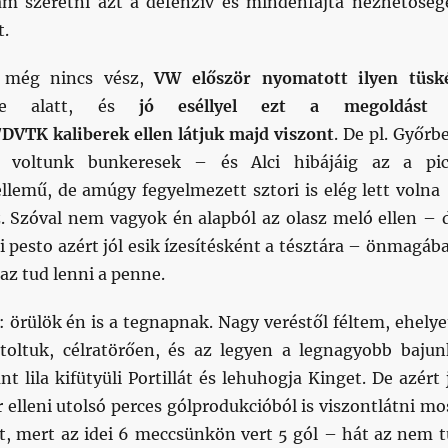
m szeretni azt a defenzív és mindenfajta nézhetőség
t.
 még nincs vész,
VW először nyomatott ilyen tüsk
te alatt, és
jó eséllyel ezt a megoldást
/DVTK kaliberek ellen látjuk majd viszont
. De pl. Győrb
é voltunk bunkeresek – és Alci hibájáig az a pic
ellemű, de amúgy fegyelmezett sztori is elég lett volna
. Szóval nem vagyok én alapból az olasz meló ellen – 
ci pesto azért jól esik ízesítésként a tésztára – önmagáb
az tud lenni a penne.
 örülök én is a tegnapnak. Nagy veréstől féltem, ehelye
toltuk, célratörően, és az legyen a legnagyobb bajun
t lila kifütyüli Portillát és lehuhogja Kinget. De azért 
 elleni utolsó perces gólprodukcióból is viszontlátni mo
, mert az idei 6 meccsünkön vert 5 gól – hát az nem t