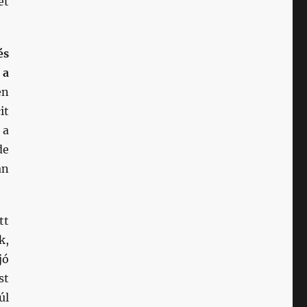
et
és
 a
en
it
 a
de
an
tt
k,
jó
st
úl