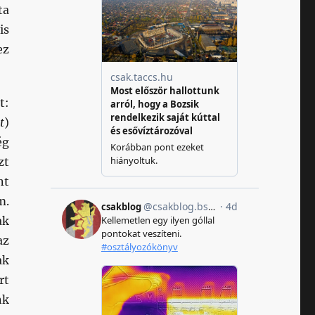
ta
is
ez
t:
t
)
ég
zt
nt
m.
ak
az
ak
rt
nk