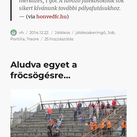
mérkőzés, 1 gól.
A távozó játékosoknak sok
sikert kívánunk további pályafutásukhoz.
(via
honvedfc.hu
)
Szerző
Közzétéve
Kategória
Címke
vh
2014.12.22.
Játékos
játékoskeringő
,
Job
,
Mérsékelten
Portilla
,
Traore
25 hozzászólás
könnyes
búcsú
című
Aludva egyet a
bejegyzéshez
fröcsögésre…