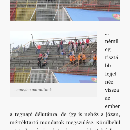
…
némil
eg
tisztá
bb
fejjel
néz
vissza
…ennyien maradtunk.
az
ember
a tegnapi délutánra, de így is nehéz a józan,
mértéktartó mondatok megszülése. Körülbelül