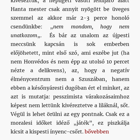
kiveséztük, a népligeti vasúti felüljáró alatt
Hanta mester csak annyit nyögött be üveges
szemmel az akkor már 2-3 perce honoló
csendünkbe: „
nem mondom, hogy nem
unatkozom
„. És bár az unalom az újpesti
meccsünk kapcsán is sok emberben
előjöhetett, mint első szó, ami eszébe jut (ha
nem Honvédos és nem épp az utolsó 10 percet
nézte a delikvens), az, hogy a negatív
élménycentrum nem a Szuszában, hanem
ebben a későnyáresti dugóban ért el minket, az
azt is mutatja: pesszimista várakozásaimhoz
képest nem lettünk kivéreztetve a liláknál, sőt.
Végül is lehet örülni az egy pontnak. Csak ez a
moralesi időket idéző „játék”, ez piszkálja
„Olasz meló, pesti du
kicsit a kispesti ínyenc-csőrt.
bővebben