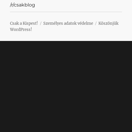
/r/csakblog
Csak a Kispest!
Személyes adatok védelme
Köszönjük
WordPress!