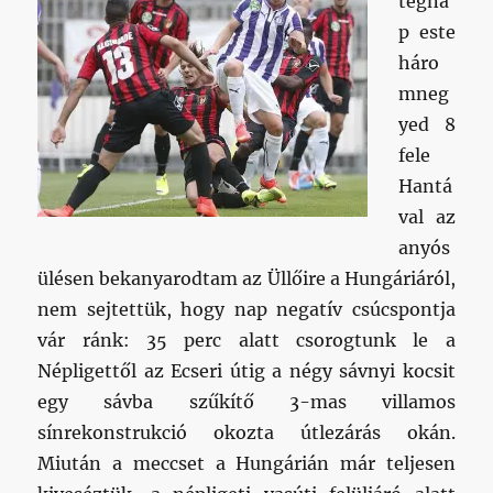
tegna
p este
háro
mneg
yed 8
fele
Hantá
val az
anyós
ülésen bekanyarodtam az Üllőire a Hungáriáról,
nem sejtettük, hogy nap negatív csúcspontja
vár ránk: 35 perc alatt csorogtunk le a
Népligettől az Ecseri útig a négy sávnyi kocsit
egy sávba szűkítő 3-mas villamos
sínrekonstrukció okozta útlezárás okán.
Miután a meccset a Hungárián már teljesen