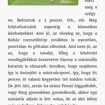
esett
meg a
szégy
en. Behúztuk a 3 pontot. Stb., stb. Még
folytathatnánk napestig a klasszikus
közhelyekkel. Ami jó, az tényleg az, hogy a
Bohóc torzszülöttje továbbra is nyeretlen,
ponttalan és góltalan ellenünk. Ami nem jó, az
az, hogy a tavalyi, főleg a fehérvári
vendégjátékkal összevetve bizony a minimális
katarzis is elmaradt. Ironikus, hogy majdnem
így is összejött a minicsúcspont, így, hogy 85
percen át valami kegyetlen tré módon toltuk.
De jött Alci, aztán ha utána Proszi higgadtabb,
vagy King gyorsabban gondolkozik, akkor egy
miniatűr alázás is lett volna, de az idei idény