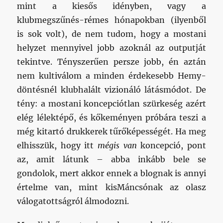
mint a kiesős idényben, vagy a
klubmegszűnés-rémes hónapokban (ilyenből
is sok volt), de nem tudom, hogy a mostani
helyzet mennyivel jobb azoknál az outputját
tekintve. Tényszerűen persze jobb, én aztán
nem kultiválom a minden érdekesebb Hemy-
döntésnél klubhalált vizionáló látásmódot. De
tény: a mostani koncepciótlan szürkeség azért
elég lélektépő, és kőkeményen próbára teszi a
még kitartó drukkerek tűrőképességét. Ha meg
elhisszük, hogy itt
mégis van
koncepció, pont
az, amit látunk – abba inkább bele se
gondolok, mert akkor ennek a blognak is annyi
értelme van, mint kisMáncsónak az olasz
válogatottságról álmodozni.