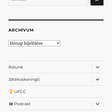
ARCHÍVUM
Archívum
almenü
Rólunk
szétnyit
almenü
Játékoskeringő
szétnyit
UFCC
almenü
Podcast
szétnyit