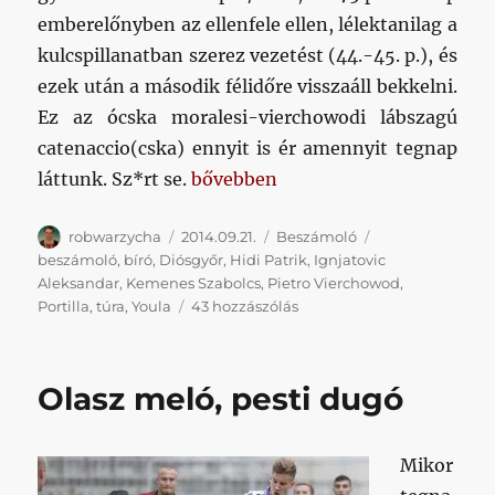
emberelőnyben az ellenfele ellen, lélektanilag a
kulcspillanatban szerez vezetést (44.-45. p.), és
ezek után a második félidőre visszaáll bekkelni.
Ez az ócska moralesi-vierchowodi lábszagú
catenaccio(cska) ennyit is ér amennyit tegnap
„Aludva egyet a fröcsögésre…”
láttunk. Sz*rt se.
bővebben
Szerző
Közzétéve
Kategória
Címke
robwarzycha
2014.09.21.
Beszámoló
beszámoló
,
bíró
,
Diósgyőr
,
Hidi Patrik
,
Ignjatovic
Aleksandar
,
Kemenes Szabolcs
,
Pietro Vierchowod
,
Aludva
Portilla
,
túra
,
Youla
43 hozzászólás
egyet
a
fröcsögésre…
Olasz meló, pesti dugó
című
bejegyzéshez
Mikor