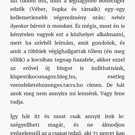
azt tudom írni, mint a legnagyobb Bohócliger
edzők (Véber, Supka és társaik) egy-egy
kellemetlenebb végeredmény után:
nehéz
ilyenkor bármit is mondani
. És mégis, most én is
kénytelen vagyok ezt a közhelyet alkalmazni,
mert ha szívből leírnám, amit gondolok, és
amit a többiek végighallgattak tőlem (én meg
tőlük) a kocsiban tegnap hazafele, akkor ezzel
az erővel új blogot is indíthatnánk,
kispestikocsmagoz.blog.hu, esetleg
vorosfeketehozonges.taccs.hu címen. De hát
azok meg nem annyira mi lennénk. Vagy fene
tudja.
Így hát itt és most csak annyit írok le:
szégyellheti magát, és ne álmodjon
győzelemről az a csapat/edző, aki 75 percet kap