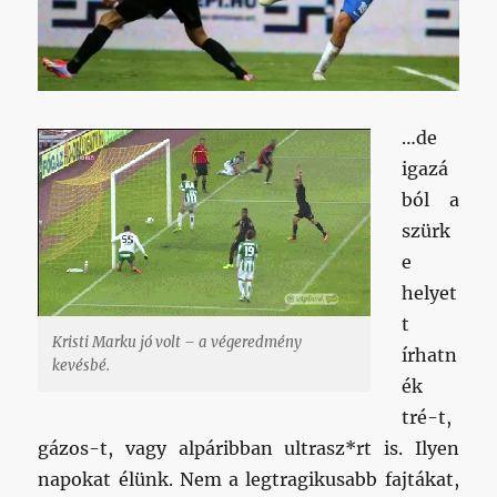
…de
igazá
ból a
szürk
e
helyet
t
Kristi Marku jó volt – a végeredmény
írhatn
kevésbé.
ék
tré-t,
gázos-t, vagy alpáribban ultrasz*rt is. Ilyen
napokat élünk. Nem a legtragikusabb fajtákat,