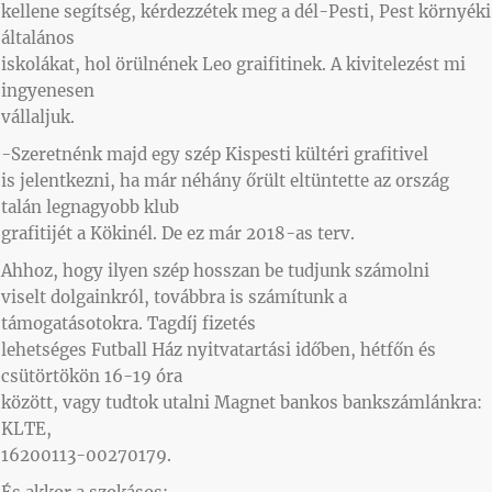
kellene segítség, kérdezzétek meg a dél-Pesti, Pest környéki
általános
iskolákat, hol örülnének Leo graifitinek. A kivitelezést mi
ingyenesen
vállaljuk.
-Szeretnénk majd egy szép Kispesti kültéri grafitivel
is jelentkezni, ha már néhány őrült eltüntette az ország
talán legnagyobb klub
grafitijét a Kökinél. De ez már 2018-as terv.
Ahhoz, hogy ilyen szép hosszan be tudjunk számolni
viselt dolgainkról, továbbra is számítunk a
támogatásotokra. Tagdíj fizetés
lehetséges Futball Ház nyitvatartási időben, hétfőn és
csütörtökön 16-19 óra
között, vagy tudtok utalni Magnet bankos bankszámlánkra:
KLTE,
16200113-00270179.