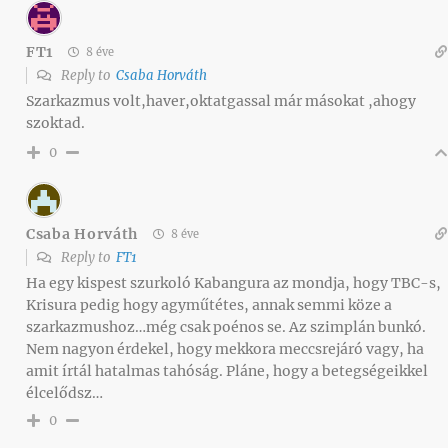
FT1
8 éve
Reply to
Csaba Horváth
Szarkazmus volt,haver,oktatgassal már másokat ,ahogy
szoktad.
0
Csaba Horváth
8 éve
Reply to
FT1
Ha egy kispest szurkoló Kabangura az mondja, hogy TBC-s,
Krisura pedig hogy agyműtétes, annak semmi köze a
szarkazmushoz…még csak poénos se. Az szimplán bunkó.
Nem nagyon érdekel, hogy mekkora meccsrejáró vagy, ha
amit írtál hatalmas tahóság. Pláne, hogy a betegségeikkel
élcelődsz…
0