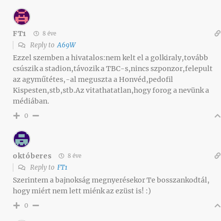
FT1
8 éve
Reply to
A69W
Ezzel szemben a hivatalos:nem kelt el a golkiraly,tovább
csúszik a stadion,távozik a TBC-s,nincs szponzor,felepult
az agyműtétes,-al meguszta a Honvéd,pedofil
Kispesten,stb,stb.Az vitathatatlan,hogy forog a nevünk a
médiában.
0
októberes
8 éve
Reply to
FT1
Szerintem a bajnokság megnyerésekor Te bosszankodtál,
hogy miért nem lett miénk az ezüst is! :)
0