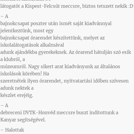
látogatót a Kispest-Felcsút meccsre, biztos tetszett nekik :D
– A
bajnokcsapat poszter után ismét saját kiadvánnyal
jelentkeztünk, most egy
bajnokcsapat órarendet készítettünk, melyet az
iskolalátogatások alkalmával
adunk ajándékba gyerekeknek. Az órarend hátulján szó esik
a klubról, a
múzeumról. Nagy sikert arat kiadványunk az általános
iskolások körében! Ha
szeretnétek ilyen órarendet, nyitvatartási időben szívesen
adunk nektek a
készlet erejéig.
– A
debreceni DVTK-Honvéd meccsre buszt indítottunk a
Kanyar segítségével.
– Halottak