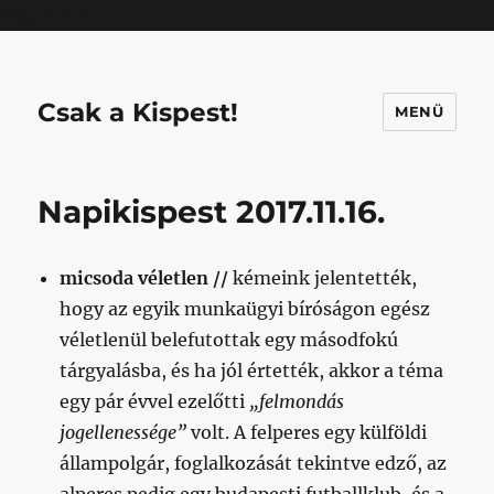
Mastodon
Csak a Kispest!
MENÜ
Napikispest 2017.11.16.
micsoda véletlen //
kémeink jelentették,
hogy az egyik munkaügyi bíróságon egész
véletlenül belefutottak egy másodfokú
tárgyalásba, és ha jól értették, akkor a téma
egy pár évvel ezelőtti
„felmondás
jogellenessége”
volt. A felperes egy külföldi
állampolgár, foglalkozását tekintve edző, az