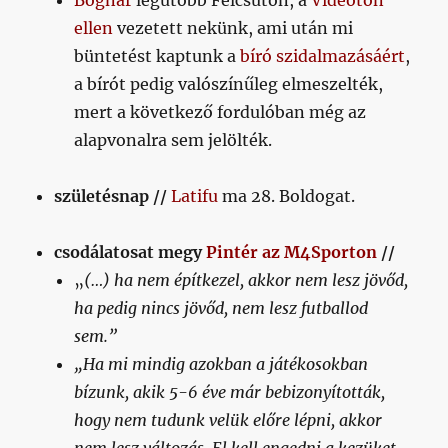
Bognár
legutóbb Felcsúton, a
Videoton
ellen
vezetett nekünk, ami után mi
büntetést kaptunk a
bíró szidalmazásáért
,
a bírót pedig valószínűleg elmeszelték,
mert a következő fordulóban még az
alapvonalra sem jelölték.
születésnap //
Latifu
ma 28. Boldogat.
csodálatosat megy
Pintér az M4Sporton
//
„
(…) ha nem építkezel, akkor nem lesz jövőd,
ha pedig nincs jövőd, nem lesz futballod
sem.”
„Ha mi mindig azokban a játékosokban
bízunk, akik 5-6 éve már bebizonyították,
hogy nem tudunk velük előre lépni, akkor