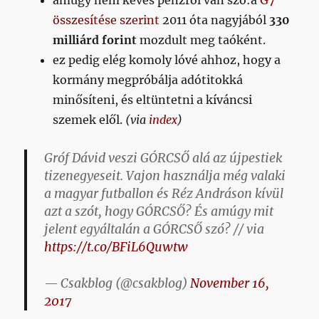
amúgy nem kevés pénzről van szó:a
G7
összesítése szerint
2011 óta nagyjából
330
milliárd forint
mozdult meg taóként.
ez pedig elég komoly lóvé ahhoz, hogy a
kormány megpróbálja adótitokká
minősíteni, és eltüntetni a kíváncsi
szemek elől.
(via
index
)
Gróf Dávid veszi GÓRCSŐ alá az újpestiek
tizenegyeseit. Vajon használja még valaki
a magyar futballon és Réz Andráson kívül
azt a szót, hogy GÓRCSŐ? És amúgy mit
jelent egyáltalán a GÓRCSŐ szó? // via
https://t.co/BFiL6Quwtw
— Csakblog (@csakblog)
November 16,
2017