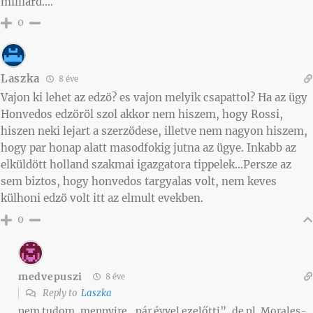
milliard….
0
Laszka
8 éve
Vajon ki lehet az edzö? es vajon melyik csapattol? Ha az ügy
Honvedos edzöröl szol akkor nem hiszem, hogy Rossi,
hiszen neki lejart a szerzödese, illetve nem nagyon hiszem,
hogy par honap alatt masodfokig jutna az ügye. Inkabb az
elküldött holland szakmai igazgatora tippelek…Persze az
sem biztos, hogy honvedos targyalas volt, nem keves
külhoni edzö volt itt az elmult evekben.
0
medvepuszi
8 éve
Reply to
Laszka
nem tudom, mennyire „pár évvel ezelőtti”, de pl. Morales-