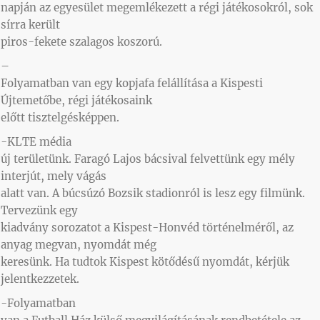
napján az egyesület megemlékezett a régi játékosokról, sok
sírra került
piros-fekete szalagos koszorú.
–
Folyamatban van egy kopjafa felállítása a Kispesti
Újtemetőbe, régi játékosaink
előtt tisztelgésképpen.
-KLTE média
új területünk. Faragó Lajos bácsival felvettünk egy mély
interjút, mely vágás
alatt van. A búcsúzó Bozsik stadionról is lesz egy filmünk.
Tervezünk egy
kiadvány sorozatot a Kispest-Honvéd történelméről, az
anyag megvan, nyomdát még
keresünk. Ha tudtok Kispest kötődésű nyomdát, kérjük
jelentkezzetek.
-Folyamatban