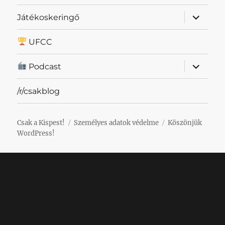
almenü
Játékoskeringő
szétnyit
UFCC
almenü
Podcast
szétnyit
/r/csakblog
Csak a Kispest!
Személyes adatok védelme
Köszönjük
WordPress!