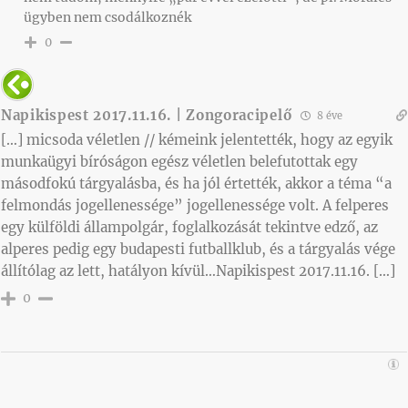
ügyben nem csodálkoznék
0
Napikispest 2017.11.16. | Zongoracipelő
8 éve
[…] micsoda véletlen // kémeink jelentették, hogy az egyik
munkaügyi bíróságon egész véletlen belefutottak egy
másodfokú tárgyalásba, és ha jól értették, akkor a téma “a
felmondás jogellenessége” jogellenessége volt. A felperes
egy külföldi állampolgár, foglalkozását tekintve edző, az
alperes pedig egy budapesti futballklub, és a tárgyalás vége
állítólag az lett, hatályon kívül…Napikispest 2017.11.16. […]
0