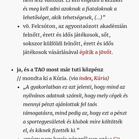
nem lesz változás. El kell engedni a kezüket
és meg kell adni azoknak a fiataloknak a
lehetőséget, akik tehetségesek, (…)”
vö. Felcsúton, az agyontaózott akadémián
felnőtt, érett és idős játékosok, sőt,
sokszor külföldi felnőtt, érett és idős
játékosok vásárlásával
építik a jövőt
.
ja, és a TAO most már tuti közpénz
//
mondta ki a Kúria.
(via
index
,
Kúria
)
„A gyakorlatban ez azt jelenti, hogy mind az
nyilvános adatnak számít, hogy mely cégek és
mennyi pénzt ajánlottak fel taós
támogatásra, mind pedig az, hogy ezt a pénzt
a sportegyesületek és klubok mire költötték
el, és kiknek fizették ki.”