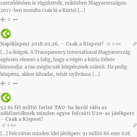
szerződésben is rögzítették, miközben Magyarországon
2017-ben mondta csak ki a Kúria) […]
0
Napikispest 2018.01.26. – Csak a Kispest!
8 éve
[…] a dolgok. A Transparency International Magyarország
egészen elment a falig, hogy a végén a kúria ítélete
kimondja: a tao mégiscsak közpénznek számít. Ha pedig
közpénz, akkor közadat, tehát nyilvános […]
0
52 és fél millió forint TAO-ba kerül idén az
adófizetőknek minden egyes felcsúti U20-as játékperc
– Csak a Kispest!
8 éve
[…] Felcsúton minden idei játékperc 91 millió 86 ezer 628