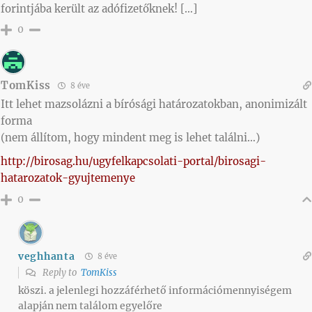
forintjába került az adófizetőknek! […]
0
TomKiss
8 éve
Itt lehet mazsolázni a bírósági határozatokban, anonimizált
forma
(nem állítom, hogy mindent meg is lehet találni…)
http://birosag.hu/ugyfelkapcsolati-portal/birosagi-
hatarozatok-gyujtemenye
0
veghhanta
8 éve
Reply to
TomKiss
köszi. a jelenlegi hozzáférhető információmennyiségem
alapján nem találom egyelőre