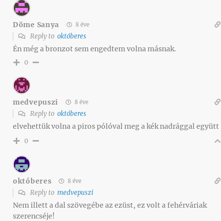
Döme Sanya
8 éve
Reply to
októberes
Én még a bronzot sem engedtem volna másnak.
0
medvepuszi
8 éve
Reply to
októberes
elvehettük volna a piros pólóval meg a kék nadrággal együtt
0
októberes
8 éve
Reply to
medvepuszi
Nem illett a dal szövegébe az ezüst, ez volt a fehérváriak
szerencséje!