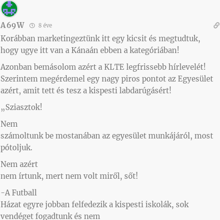
A69W
8 éve
Korábban marketingeztünk itt egy kicsit és megtudtuk,
hogy ugye itt van a Kánaán ebben a kategóriában!
Azonban bemásolom azért a KLTE legfrissebb hírlevelét!
Szerintem megérdemel egy nagy piros pontot az Egyesület
azért, amit tett és tesz a kispesti labdarúgásért!
„Sziasztok!
Nem
számoltunk be mostanában az egyesület munkájáról, most
pótoljuk.
Nem azért
nem írtunk, mert nem volt miről, sőt!
-A Futball
Házat egyre jobban felfedezik a kispesti iskolák, sok
vendéget fogadtunk és nem