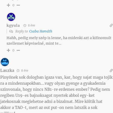
0
kgyula
8 éve
Reply to
Csaba Horváth
Hahh, pedig mely szép is lenne, ha midenki azt a kifinomult
szellemet képviselné, mint te…
0
Laszka
8 éve
Pinyönek sok dologban igaza van, kar, hogy sajat maga tojik
ra a mindennapokban….vagy olyan gyenge a gyakademia
szinvonala, hogy nincs NB1-re erdemes ember? Pedig nem
regiben U19-es bajnoksagot nyertek abbol egy-ket
jatekosnak meglehetne adni a bizalmat. Mire költik hat
akkor a TAO-t, mert az out put-on nem latszik a sok