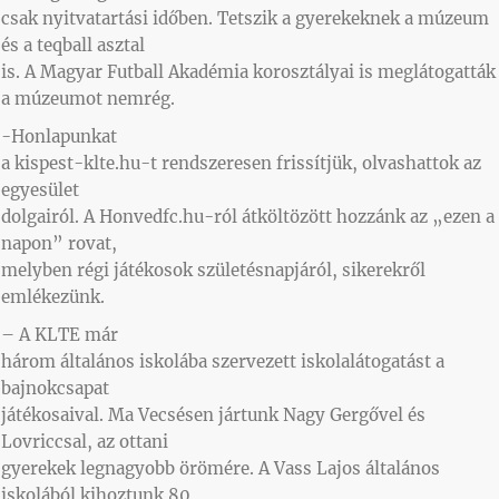
csak nyitvatartási időben. Tetszik a gyerekeknek a múzeum
és a teqball asztal
is. A Magyar Futball Akadémia korosztályai is meglátogatták
a múzeumot nemrég.
-Honlapunkat
a kispest-klte.hu-t rendszeresen frissítjük, olvashattok az
egyesület
dolgairól. A Honvedfc.hu-ról átköltözött hozzánk az „ezen a
napon” rovat,
melyben régi játékosok születésnapjáról, sikerekről
emlékezünk.
– A KLTE már
három általános iskolába szervezett iskolalátogatást a
bajnokcsapat
játékosaival. Ma Vecsésen jártunk Nagy Gergővel és
Lovriccsal, az ottani
gyerekek legnagyobb örömére. A Vass Lajos általános
iskolából kihoztunk 80