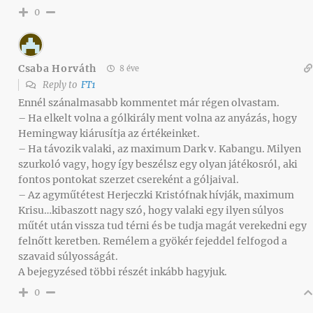
0
Csaba Horváth
8 éve
Reply to
FT1
Ennél szánalmasabb kommentet már régen olvastam.
– Ha elkelt volna a gólkirály ment volna az anyázás, hogy
Hemingway kiárusítja az értékeinket.
– Ha távozik valaki, az maximum Dark v. Kabangu. Milyen
szurkoló vagy, hogy így beszélsz egy olyan játékosról, aki
fontos pontokat szerzet csereként a góljaival.
– Az agyműtétest Herjeczki Kristófnak hívják, maximum
Krisu…kibaszott nagy szó, hogy valaki egy ilyen súlyos
műtét után vissza tud térni és be tudja magát verekedni egy
felnőtt keretben. Remélem a gyökér fejeddel felfogod a
szavaid súlyosságát.
A bejegyzésed többi részét inkább hagyjuk.
0