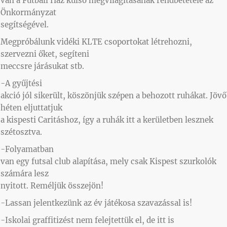
van a Futball Ház külső megvilágításának rendbetétele az
Önkormányzat
segítségével.
Megpróbálunk vidéki KLTE csoportokat létrehozni,
szervezni őket, segíteni
meccsre járásukat stb.
-A gyűjtési
akció jól sikerült, köszönjük szépen a behozott ruhákat. Jövő
héten eljuttatjuk
a kispesti Caritáshoz, így a ruhák itt a kerületben lesznek
szétosztva.
-Folyamatban
van egy futsal club alapítása, mely csak Kispest szurkolók
számára lesz
nyitott. Reméljük összejön!
-Lassan jelentkezünk az év játékosa szavazással is!
-Iskolai graffitizést nem felejtettük el, de itt is