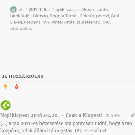
Szerző
Közzétéve
Kategória
Címke
vh
2017.11.16.
Napikispest
Akeem Latifu
,
bíróküldés
,
bíróság
,
Bognár Tamás
,
Felcsút
,
górcső
,
Gróf
Dávid
,
közpénz
,
m4
,
Pintér Attila
,
születésnap
,
TAO
,
utánpótlás
24
HOZZÁSZÓLÁS
Napikispest 2018.02.20. – Csak a Kispest!
8 éve
[…] a tao 2011-es bevezetése óta pontosan tudni, hogy a tao
közpénz, tehát állami támogatás. (Az EU-val ezt