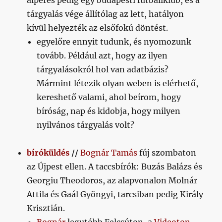
alperes pedig egy budapesti futballklub, és a
tárgyalás vége állítólag az lett, hatályon
kívül helyezték az elsőfokú döntést.
egyelőre ennyit tudunk, és nyomozunk
tovább. Például azt, hogy az ilyen
tárgyalásokról hol van adatbázis?
Mármint létezik olyan weben is elérhető,
kereshető valami, ahol beírom, hogy
bíróság, nap és kidobja, hogy milyen
nyilvános tárgyalás volt?
bíróküldés
//
Bognár Tamás
fúj szombaton
az Újpest ellen. A taccsbírók: Buzás Balázs és
Georgiu Theodoros, az alapvonalon Molnár
Attila és Gaál Gyöngyi, tarcsiban pedig Király
Krisztián.