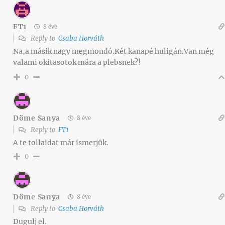
FT1
8 éve
Reply to
Csaba Horváth
Na,a másik nagy megmondó.Két kanapé huligán.Van még
valami okitasotok mára a plebsnek?!
0
Döme Sanya
8 éve
Reply to
FT1
A te tollaidat már ismerjük.
0
Döme Sanya
8 éve
Reply to
Csaba Horváth
Dugulj el.