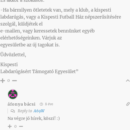
És akkor a szokásos:
-Ha bármilyen ötletetek van, mely a klub, a kispesti
labdarúgás, vagy a Kispesti Futball Ház népszerűsítésére
szolgál, küldjétek el
e-mailen, vagy keressetek bennünket egyéb
elérhetőségeinken. Várjuk az
egyesületbe az új tagokat is.
Üdvözlettel,
Kispesti
Labdarúgásért Támogató Egyesület”
0
áfonya bácsi
8 éve
Reply to
A69W
Na végre jó hírek, köszi! :)
0