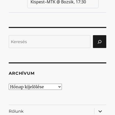
Keresés
ARCHÍVUM
Archívum
almenü
Rólunk
szétnyit