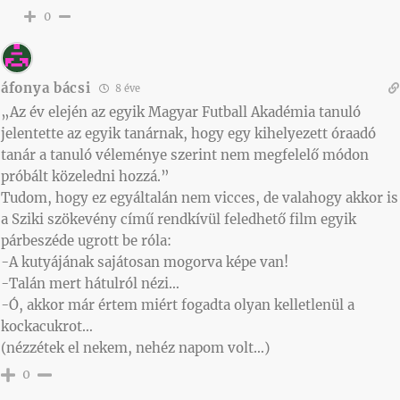
0
áfonya bácsi
8 éve
„Az év elején az egyik Magyar Futball Akadémia tanuló
jelentette az egyik tanárnak, hogy egy kihelyezett óraadó
tanár a tanuló véleménye szerint nem megfelelő módon
próbált közeledni hozzá.”
Tudom, hogy ez egyáltalán nem vicces, de valahogy akkor is
a Sziki szökevény című rendkívül feledhető film egyik
párbeszéde ugrott be róla:
-A kutyájának sajátosan mogorva képe van!
-Talán mert hátulról nézi…
-Ó, akkor már értem miért fogadta olyan kelletlenül a
kockacukrot…
(nézzétek el nekem, nehéz napom volt…)
0